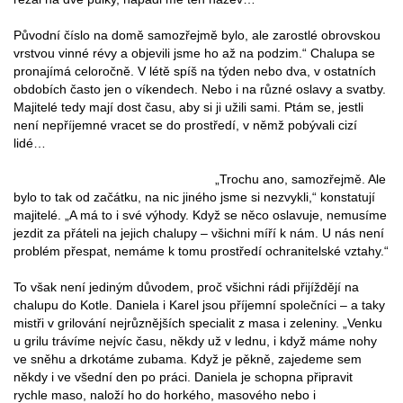
Původní číslo na domě samozřejmě bylo, ale zarostlé obrovskou
vrstvou vinné révy a objevili jsme ho až na podzim.“ Chalupa se
pronajímá celoročně. V létě spíš na týden nebo dva, v ostatních
obdobích často jen o víkendech. Nebo i na různé oslavy a svatby.
Majitelé tedy mají dost času, aby si ji užili sami. Ptám se, jestli
není nepříjemné vracet se do prostředí, v němž pobývali cizí
lidé…
„Trochu ano, samozřejmě. Ale
bylo to tak od začátku, na nic jiného jsme si nezvykli,“ konstatují
majitelé. „A má to i své výhody. Když se něco oslavuje, nemusíme
jezdit za přáteli na jejich chalupy – všichni míří k nám. U nás není
problém přespat, nemáme k tomu prostředí ochranitelské vztahy.“
To však není jediným důvodem, proč všichni rádi přijíždějí na
chalupu do Kotle. Daniela i Karel jsou příjemní společníci – a taky
mistři v grilování nejrůznějších specialit z masa i zeleniny. „Venku
u grilu trávíme nejvíc času, někdy už v lednu, i když máme nohy
ve sněhu a drkotáme zubama. Když je pěkně, zajedeme sem
někdy i ve všední den po práci. Daniela je schopna připravit
rychle maso, naloží ho do horkého, masového nebo i