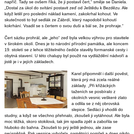
napříč. Tady se ovšem říká, že ji postavil čert,“ směje se Daniela.
„Dostal za úkol do svítání postavit zeď od Ještědu k Bezdězu. Ale
když letěl pro poslední náklad kamení, zakokrhal kohout. Ve
skuteč­nosti to byl sedlák ze Zábrdí, který napodobil kohoutí
kokrhání. Vsadil se s čertem o svou duši a bál se, že prohraje.“
Čert sázku prohrál, ale „jeho“ zeď byla velkou výhrou pro stavitele
v širokém okolí. Dnes je to národní přírodní památka, ale koncem
19. století se z lehce těžitelného čediče stavěly formanské cesty i
obytná stavení. U této chalupy byl použit na vydláždění nádvoří a
jistě je i v jejích základech.
Karel připomněl i další pověst,
která prý má zcela reálné
základy. „Při křižáckých
taženích se posbíralo z
okolních vesnic veškeré zlato
a odlila se z něj obrovská
slepice. Sedláci ji vhodili do
studny, a když se všechno přehnalo, zkoušeli ji vytáhnout. Ale byla
moc těžká, skoro stokilová, tak jim spadla zpět a zabořila se
hluboko do bahna. Zkoušeli to prý ještě jednou, ale zase
neúspěšně. Pak vesnice vyhořela, pamětníci pomřeli a dnes nikdo