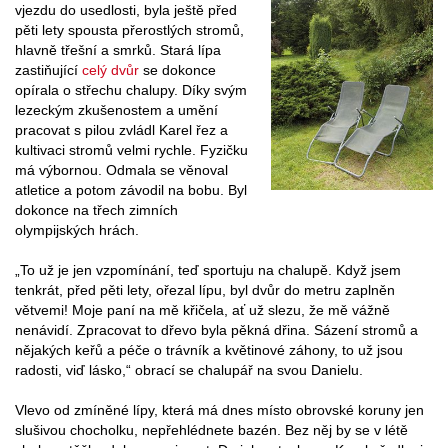
vjezdu do usedlosti, byla ještě před
pěti lety spousta přerostlých stromů,
hlavně třešní a smrků. Stará lípa
zastiňující
celý dvůr
se dokonce
opírala o střechu chalupy. Díky svým
lezeckým zkušenostem a umění
pracovat s pilou zvládl Karel řez a
kultivaci stromů velmi rychle. Fyzičku
má výbornou. Odmala se věnoval
atletice a potom závodil na bobu. Byl
dokonce na třech zimních
olympijských hrách.
„To už je jen vzpomínání, teď sportuju na chalupě. Když jsem
tenkrát, před pěti lety, ořezal lípu, byl dvůr do metru zaplněn
větvemi! Moje paní na mě křičela, ať už slezu, že mě vážně
nenávidí. Zpracovat to dřevo byla pěkná dřina. Sázení stromů a
nějakých keřů a péče o trávník a květinové záhony, to už jsou
radosti, viď lásko,“ obrací se chalupář na svou Danielu.
Vlevo od zmíněné lípy, která má dnes místo obrovské koruny jen
slušivou chocholku, nepřehlédnete bazén. Bez něj by se v létě