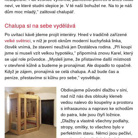
neví, ve které studni slepice je. V té naší bohužel ne. Na to je náš
dům moc mladý,“ zalitoval chalupář.
Chalupa si na sebe vydělává
Po uvítací kávě jdeme projít interiéry. Hned v tradičně zařízené
velké světnici
, v níž je proti oknům moderní kuchyňská linka,
člověk vnímá, že stavení neužívá jen Dostálova rodina. „Při koupi
jsme si museli vzít velkou hypotéku,“ připomíná znovu Karel, který
se ujal role průvodce. „Mysleli jsme, že přistavíme další místnosti
v otevřené kůlně a budeme je pronajímat. Ale dopadlo to opačně.
Když je zájem, pronajímá se celá chalupa. A až bude čas a
peníze, přestavíme si kůlnu pro sebe,“ vysvětluje.
Obdivujeme původní dlažbu v síni,
nad níž nás dva oblouky kleneb
vedou nalevo do koupelny a prostoru
s infrasaunou a napravo ke schodům
do patra, kde jsou čtyři ložnice.
„Dlažby a vlastně všechny podlahy,
stropy, omítky, to všechno bylo v
perfektním stavu. Němci jsou pečliví,