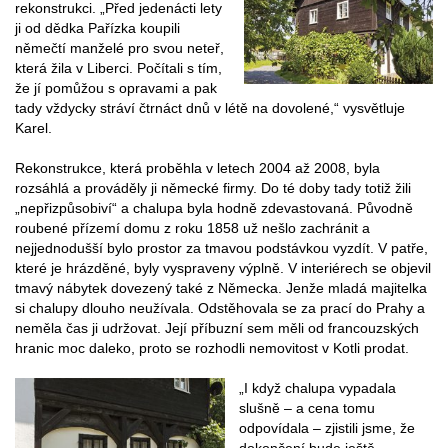
rekonstrukci. „Před jedenácti lety
ji od dědka Pařízka koupili
němečtí manželé pro svou neteř,
která žila v Liberci. Počítali s tím,
že jí pomůžou s opravami a pak
tady vždycky stráví čtrnáct dnů v létě na dovolené,“ vysvětluje
Karel.
Rekonstrukce, která proběhla v letech 2004 až 2008, byla
rozsáhlá a prováděly ji německé firmy. Do té doby tady totiž žili
„nepřizpůsobiví“ a chalupa byla hodně zdevastovaná. Původně
roubené přízemí domu z roku 1858 už nešlo zachránit a
nejjednodušší bylo prostor za tmavou podstávkou vyzdít. V patře,
které je hrázděné, byly vyspraveny výplně. V interiérech se objevil
tmavý nábytek dovezený také z Německa. Jenže mladá majitelka
si chalupy dlouho neužívala. Odstěhovala se za prací do Prahy a
neměla čas ji udržovat. Její příbuzní sem měli od francouzských
hranic moc daleko, proto se rozhodli nemovitost v Kotli prodat.
„I když chalupa vypadala
slušně – a cena tomu
odpovídala – zjistili jsme, že