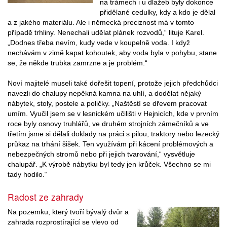
na trámech i u dlažeb byly dokonce
přidělané cedulky, kdy a kdo je dělal
a z jakého materiálu. Ale i německá preciznost má v tomto
případě trhliny. Nenechali udělat plánek rozvodů,“ lituje Karel.
„Dodnes třeba nevím, kudy vede v koupelně voda. I když
nechávám v zimě kapat kohoutek, aby voda byla v pohybu, stane
se, že někde trubka zamrzne a je problém.“
Noví majitelé museli také dořešit topení, protože jejich předchůdci
navezli do chalupy nepěkná kamna na uhlí, a dodělat nějaký
nábytek, stoly, postele a poličky. „Naštěstí se dřevem pracovat
umím. Vyučil jsem se v lesnickém učilišti v Hejnicích, kde v prvním
roce byly osnovy truhlářů, ve druhém strojních zámečníků a ve
třetím jsme si dělali doklady na práci s pilou, traktory nebo lezecký
průkaz na trhání šišek. Ten využívám při kácení problémových a
nebezpečných stromů nebo při jejich tvarování,“ vysvětluje
chalupář. „K výrobě nábytku byl tedy jen krůček. Všechno se mi
tady hodilo.“
Radost ze zahrady
Na pozemku, který tvoří bývalý dvůr a
zahrada rozprostírající se vlevo od