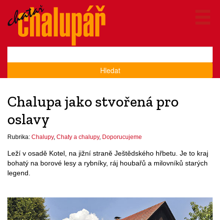
Hledat
Chalupa jako stvořená pro
oslavy
Rubrika:
Chalupy
,
Chaty a chalupy
,
Doporucujeme
Leží v osadě Kotel, na jižní straně Ještědského hřbetu. Je to kraj
bohatý na borové lesy a rybníky, ráj houbařů a milovníků starých
legend.