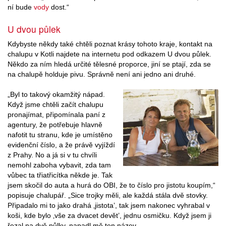
ní bude
vody
dost.“
U dvou půlek
Kdybyste někdy také chtěli poznat krásy tohoto kraje, kontakt na
chalupu v Kotli najdete na internetu pod odkazem U dvou půlek.
Někdo za ním hledá určité tělesné proporce, jiní se ptají, zda se
na chalupě holduje pivu. Správně není ani jedno ani druhé.
„Byl to takový okamžitý nápad.
Když jsme chtěli začít chalupu
pronajímat, připomínala paní z
agentury, že potřebuje hlavně
nafotit tu stranu, kde je umístěno
evidenční číslo, a že právě vyjíždí
z Prahy. No a já si v tu chvíli
nemohl zaboha vybavit, zda tam
vůbec ta třiatřicítka někde je. Tak
jsem skočil do auta a hurá do OBI, že to číslo pro jistotu koupím,“
popisuje chalupář. „Sice trojky měli, ale každá stála dvě stovky.
Připadalo mi to jako drahá ‚jistota’, tak jsem nakonec vyhrabal v
koši, kde bylo ‚vše za dvacet devět’, jednu osmičku. Když jsem ji
řezal na dvě půlky, napadl mě ten název…