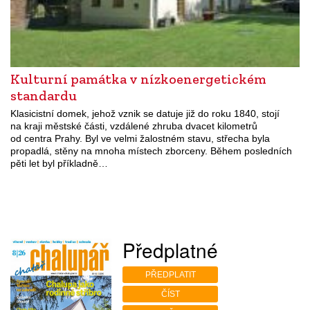
Kulturní památka v nízkoenergetickém
standardu
Klasicistní domek, jehož vznik se datuje již do roku 1840, stojí
na kraji městské části, vzdálené zhruba dvacet kilometrů
od centra Prahy. Byl ve velmi žalostném stavu, střecha byla
propadlá, stěny na mnoha místech zborceny. Během posledních
pěti let byl příkladně…
Předplatné
PŘEDPLATIT
ČÍST