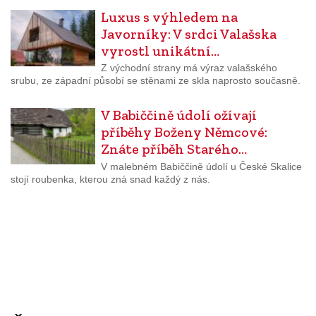
Luxus s výhledem na
Javorníky: V srdci Valašska
vyrostl unikátní…
Z východní strany má výraz valašského
srubu, ze západní působí se stěnami ze skla naprosto současně.
V Babiččině údolí ožívají
příběhy Boženy Němcové:
Znáte příběh Starého…
V malebném Babiččině údolí u České Skalice
stojí roubenka, kterou zná snad každý z nás.