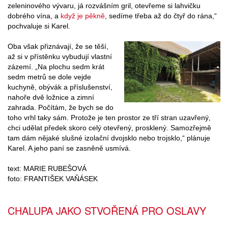
zeleninového vývaru, já rozvášním gril, otevřeme si lahvičku
dobrého vína, a
když je pěkně
, sedíme třeba až do čtyř do rána,“
pochvaluje si Karel.
Oba však přiznávají, že se těší,
až si v přístěnku vybudují vlastní
zázemí. „Na plochu sedm krát
sedm metrů se dole vejde
kuchyně, obývák a příslušenství,
nahoře dvě ložnice a zimní
zahrada. Počítám, že bych se do
toho vrhl taky sám. Protože je ten prostor ze tří stran uzavřený,
chci udělat předek skoro celý otevřený, prosklený. Samozřejmě
tam dám nějaké slušné izolační dvojsklo nebo trojsklo,“ plánuje
Karel. A jeho paní se zasněně usmívá.
text: MARIE RUBEŠOVÁ
foto: FRANTIŠEK VAŇÁSEK
CHALUPA JAKO STVOŘENÁ PRO OSLAVY