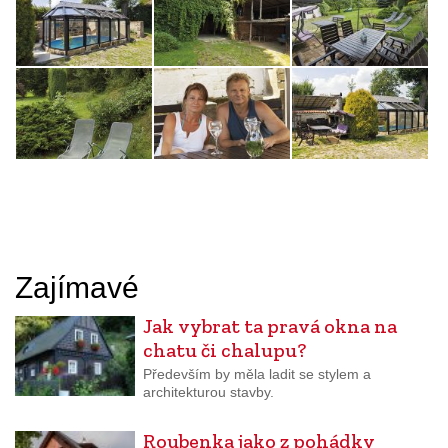
Zajímavé
Jak vybrat ta pravá okna na
chatu či chalupu?
Především by měla ladit se stylem a
architekturou stavby.
Roubenka jako z pohádky