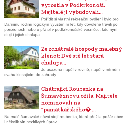
vyrostla v Podkrkonoší.
Majitelé ji vybudovali…
Pořídit si vlastní rekreační bydlení bylo pro
Darininu rodinu logickým vyústěním let, kdy dovolené trávili po
penzionech nebo u přátel v podkrkonošské vesničce, kde nyní
stojí i jejich chalupa.
Ze zchátralé hospody malebný
klenot: Dvě stě let stará
chalupa…
Je usazená napůl v rovině, napůl v mírném
svahu klesajícím do zahrady.
Chátrající Roubenka na
Šumavě znovu ožila. Majitele
nominovali na
“památkářského� …
Na malé šumavské návsi stojí roubenka, která přežila požár obce
i několik vln necitlivých úprav.