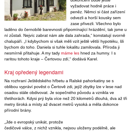
dokončení bude ještě
vyžadovat hodně práce i
peněz. Němci si část zařízení
odvezli a horší kousky sem
zase přivezli. Všechno bylo
laděno do černobílé barevnosti připomínající hrázdění, tak jsme u
ní zůstali. Nejvíc zabrat nám ale dala zahrada,“ konstatují svorně
chalupáři. „I kdybychom si však měli vzít ještě větší hypotéku, šli
bychom do toho. Daniela si tuhle lokalitu zamilovala. Příroda ji
nesmírně přitahuje. A my tady
máme les
hned za humny. I s
raritou tohoto kraje – Čertovou zdí,“ dodává Karel.
Kraj opředený legendami
Na rozhraní Ještědského hřbetu a Ralské pahorkatiny se s
oblibou vypráví pověst o Čertově zdi, jejíž zbytky lze v lese nad
osadou stále obdivovat. Je sopečného původu a vznikla ve
třetihorách. Kdysi prý byla více než 20 kilometrů dlouhá, dva až tři
metry široká a místy až dvacet metrů vysoká a měla dokonce
přírodní brány.
„Jde o evropský unikát, protože
čedičové válce, z nichž vznikla, nejsou uloženy podélně, ale