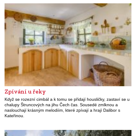
Zpívání u řeky
Když se rozezní cimbál a k tomu se přidají housličky, zastaví se u
chalupy Štruncových na jihu Čech čas. Sousedé zmlknou a
naslouchají krásným melodiím, které zpívají a hrají Dalibor s
Kateřinou.