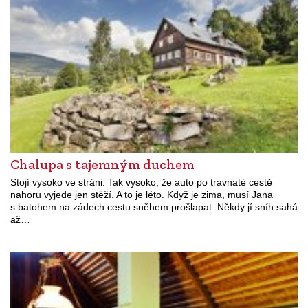
Chalupa s tajemným duchem
Stojí vysoko ve stráni. Tak vysoko, že auto po travnaté cestě
nahoru vyjede jen stěží. A to je léto. Když je zima, musí Jana
s batohem na zádech cestu sněhem prošlapat. Někdy jí sníh sahá
až…