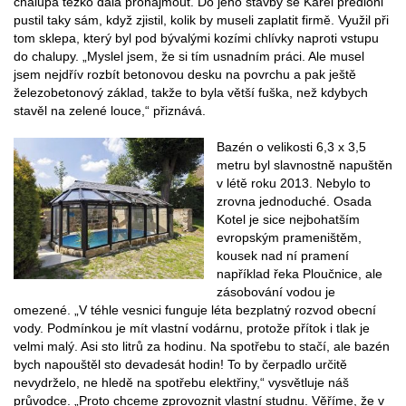
chalupa těžko dala pronajmout. Do jeho stavby se Karel předloni
pustil taky sám, když zjistil, kolik by museli zaplatit firmě. Využil při
tom sklepa, který byl pod bývalými kozími chlívky naproti vstupu
do chalupy. „Myslel jsem, že si tím usnadním práci. Ale musel
jsem nejdřív rozbít betonovou desku na povrchu a pak ještě
železobetonový základ, takže to byla větší fuška, než kdybych
stavěl na zelené louce,“ přiznává.
Bazén o velikosti 6,3 x 3,5
metru byl slavnostně napuštěn
v létě roku 2013. Nebylo to
zrovna jednoduché. Osada
Kotel je sice nejbohatším
evropským prameništěm,
kousek nad ní pramení
například řeka Ploučnice, ale
zásobování vodou je
omezené. „V téhle vesnici funguje léta bezplatný rozvod obecní
vody. Podmínkou je mít vlastní vodárnu, protože přítok i tlak je
velmi malý. Asi sto litrů za hodinu. Na spotřebu to stačí, ale bazén
bych napouštěl sto devadesát hodin! To by čerpadlo určitě
nevydrželo, ne­ hledě na spotřebu elektřiny,“ vysvětluje náš
průvodce. „Proto chceme zprovoznit vlastní studnu. Věříme, že v