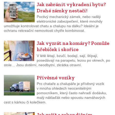
Jak zabránit vykradení bytu?
Drahé zámky nestačí!
Poctivý mechanický zámek, nebo raději
elektronické zabezpečení, které mnohdy
umožňuje kontrolovat chatu a chalupu na dálku? Ideální je
ochranu rekreační nemovitosti chytře kombinovat.
Jak vyzrát na komáry? Pomůže
hřebíček i skořice
V létě létají, bzučí, bodají, sají, štípají,
posedávají na parapetu, lezou po oknech, po
stole… Jsou dotěrní, neodbytní, zkrátka otravní.
Přívěsné vozíky
Pro chataře a chalupáře je přívěsný vozík
v mnoha ohledech neocenitelným
pomocníkem, který často nahradí dodávku,
malý náklaďák nebo spoustu namáhavých
cest s kárkou či kolečkem.
Jak začít s rekondičním