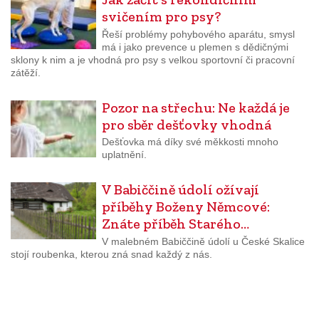
svičením pro psy?
Řeší problémy pohybového aparátu, smysl
má i jako prevence u plemen s dědičnými
sklony k nim a je vhodná pro psy s velkou sportovní či pracovní
zátěží.
Pozor na střechu: Ne každá je
pro sběr dešťovky vhodná
Dešťovka má díky své měkkosti mnoho
uplatnění.
V Babiččině údolí ožívají
příběhy Boženy Němcové:
Znáte příběh Starého…
V malebném Babiččině údolí u České Skalice
stojí roubenka, kterou zná snad každý z nás.