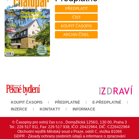
PŘEDPLATIT
ČÍST
KOUPIT ČASOPIS
ARCHIV ČÍSEL
KOUPIT ČASOPIS
PŘEDPLATNÉ
E-PŘEDPLATNÉ
INZERCE
KONTAKTY
INFORMACE
© Časopisy pro volný čas s.r.o., Domažlická 1256/1, 130 00, Praha 3
Tel.: 226 517 911, Fax: 226 517 938, IČO: 26422964, DIČ: CZ26422964
Obchodní rejstřík Městský soud v Praze, oddíl C, vložka 81066
GDPR - Zásady ochrany osobních údajů a informace o zpracování