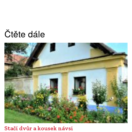
Čtěte dále
Stačí dvůr a kousek návsi