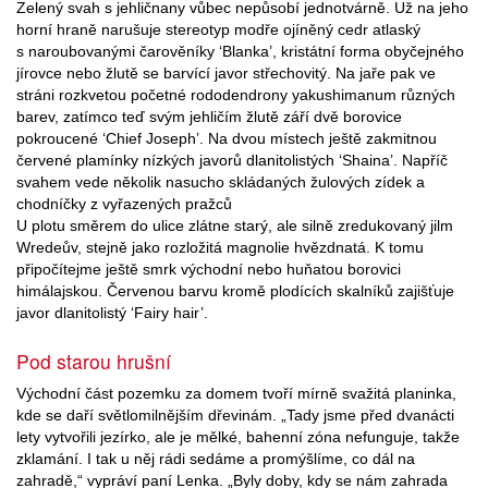
Zelený svah s jehličnany vůbec nepůsobí jednotvárně. Už na jeho
horní hraně narušuje stereotyp modře ojíněný cedr atlaský
s naroubovanými čarověníky ‘Blanka’, kristátní forma obyčejného
jírovce nebo žlutě se barvící javor střechovitý. Na jaře pak ve
stráni rozkvetou početné rododendrony yakushimanum různých
barev, zatímco teď svým jehličím žlutě září dvě borovice
pokroucené ‘Chief Joseph’. Na dvou místech ještě zakmitnou
červené plamínky nízkých javorů dlanitolistých ‘Shaina’. Napříč
svahem vede několik nasucho skládaných žulových zídek a
chodníčky z vyřazených pražců
U plotu směrem do ulice zlátne starý, ale silně zredukovaný jilm
Wredeův, stejně jako rozložitá magnolie hvězdnatá. K tomu
připočítejme ještě smrk východní nebo huňatou borovici
himálajskou. Červenou barvu kromě plodících skalníků zajišťuje
javor dlanitolistý ‘Fairy hair’.
Pod starou hrušní
Východní část pozemku za domem tvoří mírně svažitá planinka,
kde se daří světlomilnějším dřevinám. „Tady jsme před dvanácti
lety vytvořili jezírko, ale je mělké, bahenní zóna nefunguje, takže
zklamání. I tak u něj rádi sedáme a promýšlíme, co dál na
zahradě,“ vypráví paní Lenka. „Byly doby, kdy se nám zahrada