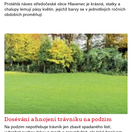
Protáhlá náves středočeské obce Hlavenec je krásná, statky a
chalupy lemují pásy květin, jejichž barvy se v jednotlivých ročních
obdobích proměňují.
Dosévání a hnojení trávníku na podzim
Na podzim nepotřebuje trávník jen zbavit spadaného listí,
vyhrabat suchou trávu a mech a provzdušnit, ale také hnojivem