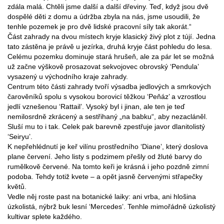
zdála malá. Chtěli jsme další a další dřeviny. Teď, když jsou dvě
dospělé děti z domu a údržba zbyla na nás, jsme usoudili, že
tenhle pozemek je pro dvě lidské pracovní síly tak akorát.“
Část zahrady na dvou místech kryje klasický živý plot z tújí. Jedna
tato zástěna je právě u jezírka, druhá kryje část pohledu do lesa.
Celému pozemku dominuje stará hrušeň, ale za pár let se možná
už začne výškově prosazovat sekvojovec obrovský ‘Pendula’
vysazený u východního kraje zahrady.
Centrum této části zahrady tvoří výsadba jedlových a smrkových
čarověníků spolu s vysokou borovicí těžkou ‘Peňáz’ a vzrostlou
jedlí vznešenou ‘Rattail’. Vysoký byl i jinan, ale ten je teď
nemilosrdně zkrácený a sestřihaný „na babku“, aby nezacláněl.
Sluší mu to i tak. Celek pak barevně zpestřuje javor dlanitolistý
‘Seiryu’.
K nepřehlédnutí je keř vilínu prostředního ‘Diane’, který doslova
plane červení. Jeho listy s podzimem přešly od žluté barvy do
rumělkově červené. Na tomto keři je krásná i jeho pozdně zimní
podoba. Tehdy totiž kvete – a opět jasně červenými střapečky
květů.
Vedle něj roste past na botanické laiky: ani vrba, ani hlošina
úzkolistá, nýbrž buk lesní ‘Mercedes’. Tenhle mimořádně úzkolistý
kultivar splete každého.