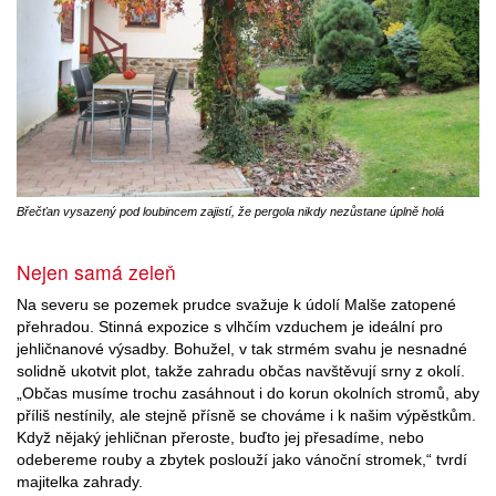
Břečťan vysazený pod loubincem zajistí, že pergola nikdy nezůstane úplně holá
Nejen samá zeleň
Na severu se pozemek prudce svažuje k údolí Malše zatopené
přehradou. Stinná expozice s vlhčím vzduchem je ideální pro
jehličnanové výsadby. Bohužel, v tak strmém svahu je nesnadné
solidně ukotvit plot, takže zahradu občas navštěvují srny z okolí.
„Občas musíme trochu zasáhnout i do korun okolních stromů, aby
příliš nestínily, ale stejně přísně se chováme i k našim výpěstkům.
Když nějaký jehličnan přeroste, buďto jej přesadíme, nebo
odebereme rouby a zbytek poslouží jako vánoční stromek,“ tvrdí
majitelka zahrady.