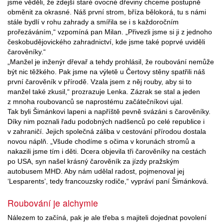
jsme věděli, že zdejší staré ovocné dřeviny chceme postupně
obměnit za okrasné. Náš první strom, bříza bělokorá, tu s námi
stále bydlí v rohu zahrady a smířila se i s každoročním
prořezáváním,“ vzpomíná pan Milan. „Přivezli jsme si ji z jednoho
českobudějovického zahradnictví, kde jsme také poprvé uviděli
čarověníky.“
„Manžel je inženýr dřevař a tehdy prohlásil, že roubování nemůže
být nic těžkého. Pak jsme na výletě u Čertovy stěny spatřili náš
první čarověník v přírodě. Vzala jsem z něj rouby, aby si to
manžel také zkusil,“ prozrazuje Lenka. Zázrak se stal a jeden
z mnoha roubovanců se naprostému začátečníkovi ujal.
Tak byli Šimánkovi lapeni a napříště pevně svázáni s čarověníky.
Díky nim poznali řadu podobných nadšenců po celé republice i
v zahraničí. Jejich společná záliba v cestování přírodou dostala
novou náplň. „Všude chodíme s očima v korunách stromů a
nakazili jsme tím i děti. Dcera objevila tři čarověníky na cestách
po USA, syn našel krásný čarověník za jízdy pražským
autobusem MHD. Aby nám udělal radost, pojmenoval jej
‘Lesparents’, tedy francouzsky rodiče,“ vypráví paní Šimánková.
Roubování je alchymie
Nálezem to začíná, pak je ale třeba s majiteli dojednat povolení