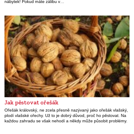
nábytek! Pokud máte zálibu v…
Jak pěstovat ořešák
Ořešák královský, ne zcela přesně nazývaný jako ořešák vlašský,
plodí vlašské ořechy. Už to je dobrý důvod, proč ho pěstovat. Na
každou zahradu se však nehodí a někdy může působit problémy.