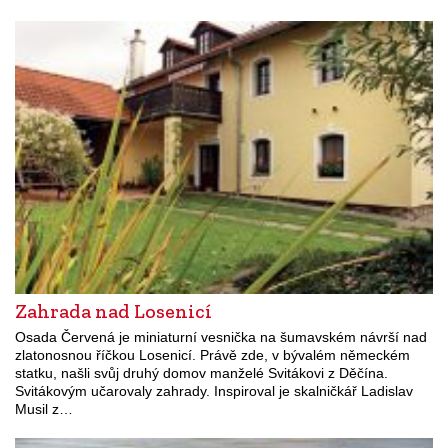
Zahrada nad Losenicí
Osada Červená je miniaturní vesnička na šumavském návrší nad
zlatonosnou říčkou Losenicí. Právě zde, v bývalém německém
statku, našli svůj druhý domov manželé Svitákovi z Děčína.
Svitákovým učarovaly zahrady. Inspiroval je skalničkář Ladislav
Musil z…