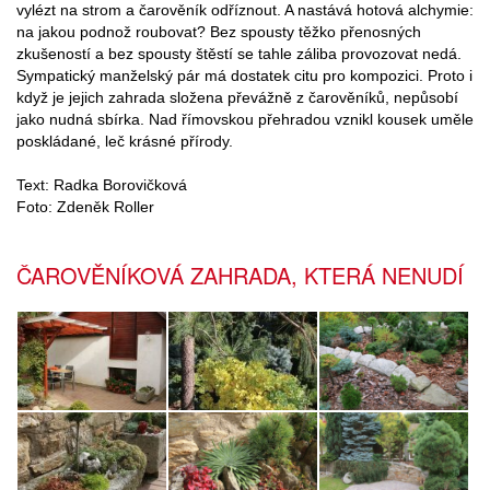
vylézt na strom a čarověník odříznout. A nastává hotová alchymie:
na jakou podnož roubovat? Bez spousty těžko přenosných
zkušeností a bez spousty štěstí se tahle záliba provozovat nedá.
Sympatický manželský pár má dostatek citu pro kompozici. Proto i
když je jejich zahrada složena převážně z čarověníků, nepůsobí
jako nudná sbírka. Nad římovskou přehradou vznikl kousek uměle
poskládané, leč krásné přírody.
Text: Radka Borovičková
Foto: Zdeněk Roller
ČAROVĚNÍKOVÁ ZAHRADA, KTERÁ NENUDÍ