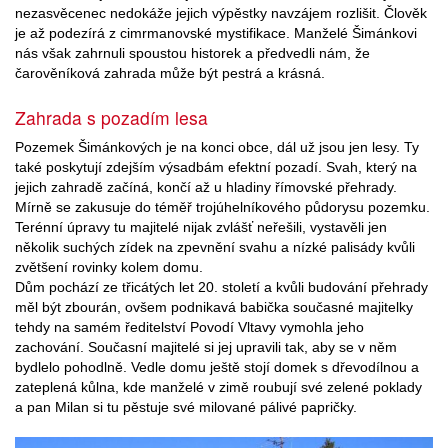
nezasvěcenec nedokáže jejich výpěstky navzájem rozlišit. Člověk
je až podezírá z cimrmanovské mystifikace. Manželé Šimánkovi
nás však zahrnuli spoustou historek a předvedli nám, že
čarověníková zahrada může být pestrá a krásná.
Zahrada s pozadím lesa
Pozemek Šimánkových je na konci obce, dál už jsou jen lesy. Ty
také poskytují zdejším výsadbám efektní pozadí. Svah, který na
jejich zahradě začíná, končí až u hladiny římovské přehrady.
Mírně se zakusuje do téměř trojúhelníkového půdorysu pozemku.
Terénní úpravy tu majitelé nijak zvlášť neřešili, vystavěli jen
několik suchých zídek na zpevnění svahu a nízké palisády kvůli
zvětšení rovinky kolem domu.
Dům pochází ze třicátých let 20. století a kvůli budování přehrady
měl být zbourán, ovšem podnikavá babička současné majitelky
tehdy na samém ředitelství Povodí Vltavy vymohla jeho
zachování. Současní majitelé si jej upravili tak, aby se v něm
bydlelo pohodlně. Vedle domu ještě stojí domek s dřevodílnou a
zateplená kůlna, kde manželé v zimě roubují své zelené poklady
a pan Milan si tu pěstuje své milované pálivé papričky.