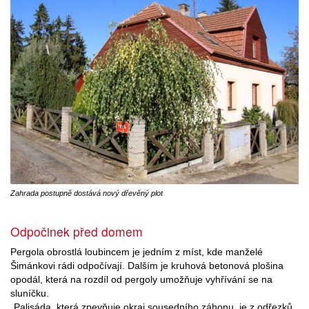
Zahrada postupně dostává nový dřevěný plot
Odpočinek před domem
Pergola obrostlá loubincem je jedním z míst, kde manželé
Šimánkovi rádi odpočívají. Dalším je kruhová betonová plošina
opodál, která na rozdíl od pergoly umožňuje vyhřívání se na
sluníčku.
„Palisáda, která zpevňuje okraj sousedního záhonu, je z odřezků,