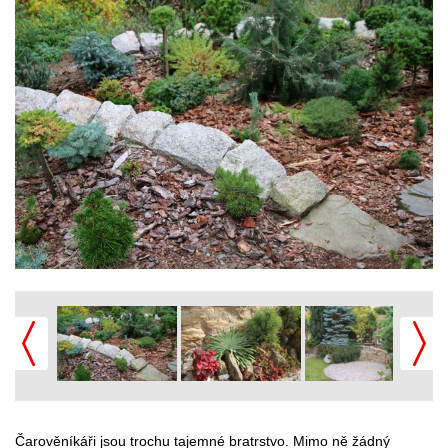
Čarověníkáři jsou trochu tajemné bratrstvo. Mimo ně žádný