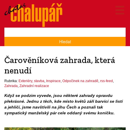
Hledat
Čarověníková zahrada, která
nenudí
Rubrika:
Exteriéry, stavba
,
Inspirace
,
Odpočinek na zahradě
,
rss-feed
,
Zahrada
,
Zahradní realizace
Když se podzim vyvede, jsou některé zahrady opravdu
překrásné. Jednu z těch, kde místo květů září barvící se listí
a jehličí, jsme navštívili na jihu Čech a poznali tak
sympatický manželský pár cele oddaný svému koníčku.