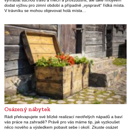
dodat výživu pro zimní období a případně „vyspravit“ řídká místa.
V trávníku se mohou objevovat holá místa…
Osázený nábytek
Rádi překvapujete své blízké realizací neotřelých nápadů a baví
vás práce na zahradě? Právě pro vás máme tip, jak vyzkoušet
něco nového a výsledkem pobavit sebe i okolí. Zkuste osázet