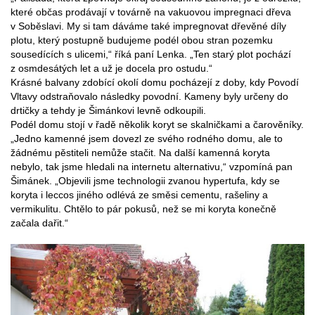
které občas prodávají v továrně na vakuovou impregnaci dřeva
v Soběslavi. My si tam dáváme také impregnovat dřevěné díly
plotu, který postupně budujeme podél obou stran pozemku
sousedících s ulicemi,“ říká paní Lenka. „Ten starý plot pochází
z osmdesátých let a už je docela pro ostudu.“
Krásné balvany zdobící okolí domu pocházejí z doby, kdy Povodí
Vltavy odstraňovalo následky povodní. Kameny byly určeny do
drtičky a tehdy je Šimánkovi levně odkoupili.
Podél domu stojí v řadě několik koryt se skalničkami a čarověníky.
„Jedno kamenné jsem dovezl ze svého rodného domu, ale to
žádnému pěstiteli nemůže stačit. Na další kamenná koryta
nebylo, tak jsme hledali na internetu alternativu,“ vzpomíná pan
Šimánek. „Objevili jsme technologii zvanou hypertufa, kdy se
koryta i leccos jiného odlévá ze směsi cementu, rašeliny a
vermikulitu. Chtělo to pár pokusů, než se mi koryta konečně
začala dařit.“