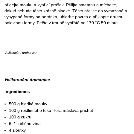
přidejte mouku a kypřicí prášek. Přilijte smetanu a míchejte,
dokud nebude těsto krásně hladké. Těsto přelijte do vymazané a
vysypané formy na beránka, uhlaďte povrch a přiklopte druhou
polovinou formy. Pečte v troubě vyhřáté na 170 °C 50 minut.
Velikonoční drchanice
Velikonoční drchanice
Ingredience:
500 g hladké mouky
100 g rostlinného tuku Hera máslová příchuť
100 g cukru
6 lžic bílého vína
4 žloutky