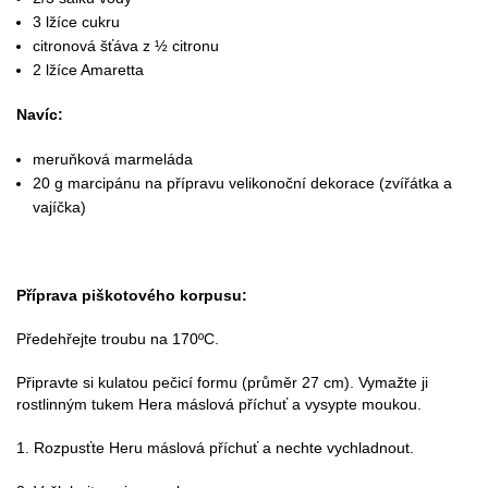
3 lžíce cukru
citronová šťáva z ½ citronu
2 lžíce Amaretta
Navíc:
meruňková marmeláda
20 g marcipánu na přípravu velikonoční dekorace (zvířátka a
vajíčka)
Příprava piškotového korpusu:
Předehřejte troubu na 170ºC.
Připravte si kulatou pečicí formu (průměr 27 cm). Vymažte ji
rostlinným tukem Hera máslová příchuť a vysypte moukou.
1. Rozpusťte Heru máslová příchuť a nechte vychladnout.