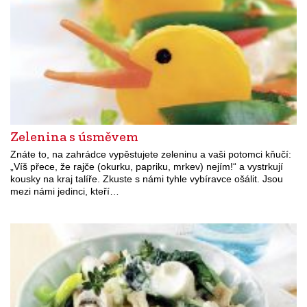
Zelenina s úsměvem
Znáte to, na zahrádce vypěstujete zeleninu a vaši potomci kňučí:
„Víš přece, že rajče (okurku, papriku, mrkev) nejím!“ a vystrkují
kousky na kraj talíře. Zkuste s námi tyhle vybíravce ošálit. Jsou
mezi námi jedinci, kteří…