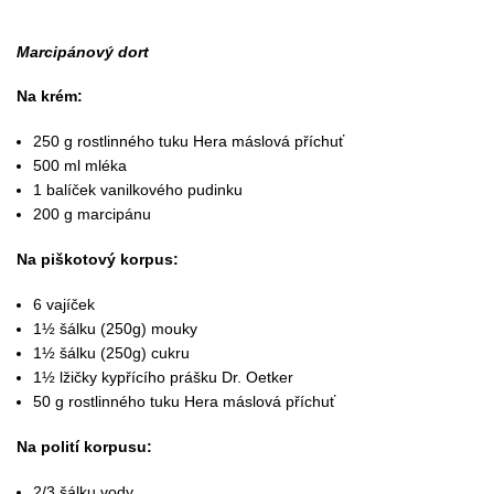
Marcipánový dort
Na krém:
250 g rostlinného tuku Hera máslová příchuť
500 ml mléka
1 balíček vanilkového pudinku
200 g marcipánu
Na piškotový korpus:
6 vajíček
1½ šálku (250g) mouky
1½ šálku (250g) cukru
1½ lžičky kypřícího prášku Dr. Oetker
50 g rostlinného tuku Hera máslová příchuť
Na polití korpusu:
2/3 šálku vody