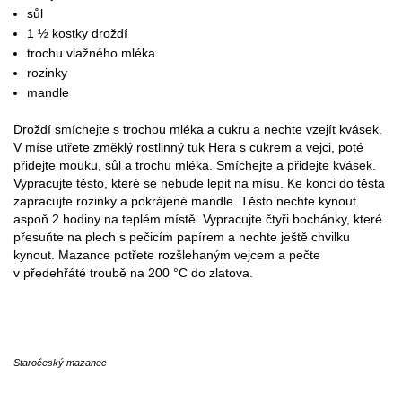
sůl
1 ½ kostky droždí
trochu vlažného mléka
rozinky
mandle
Droždí smíchejte s trochou mléka a cukru a nechte vzejít kvásek.
V míse utřete změklý rostlinný tuk Hera s cukrem a vejci, poté
přidejte mouku, sůl a trochu mléka. Smíchejte a přidejte kvásek.
Vypracujte těsto, které se nebude lepit na mísu. Ke konci do těsta
zapracujte rozinky a pokrájené mandle. Těsto nechte kynout
aspoň 2 hodiny na teplém místě. Vypracujte čtyři bochánky, které
přesuňte na plech s pečicím papírem a nechte ještě chvilku
kynout. Mazance potřete rozšlehaným vejcem a pečte
v předehřáté troubě na 200 °C do zlatova.
Staročeský mazanec