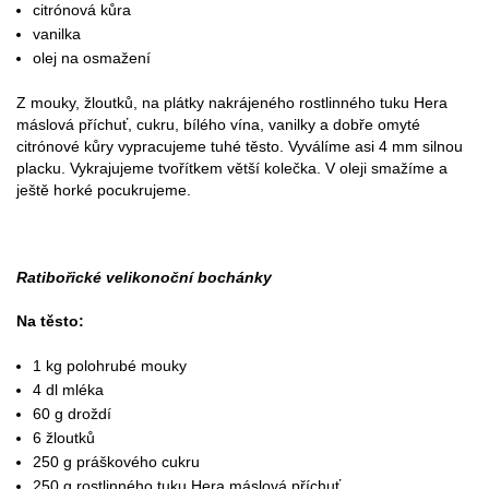
citrónová kůra
vanilka
olej na osmažení
Z mouky, žloutků, na plátky nakrájeného rostlinného tuku Hera
máslová příchuť, cukru, bílého vína, vanilky a dobře omyté
citrónové kůry vypracujeme tuhé těsto. Vyválíme asi 4 mm silnou
placku. Vykrajujeme tvořítkem větší kolečka. V oleji smažíme a
ještě horké pocukrujeme.
Ratibořické velikonoční bochánky
Na těsto:
1 kg polohrubé mouky
4 dl mléka
60 g droždí
6 žloutků
250 g práškového cukru
250 g rostlinného tuku Hera máslová příchuť