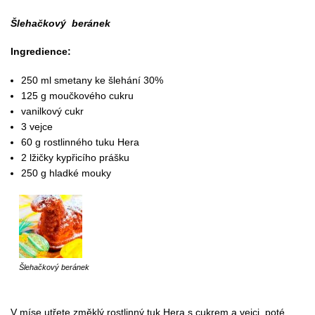
Šlehačkový beránek
Ingredience:
250 ml smetany ke šlehání 30%
125 g moučkového cukru
vanilkový cukr
3 vejce
60 g rostlinného tuku Hera
2 lžičky kypřicího prášku
250 g hladké mouky
Šlehačkový beránek
V míse utřete změklý rostlinný tuk Hera s cukrem a vejci, poté