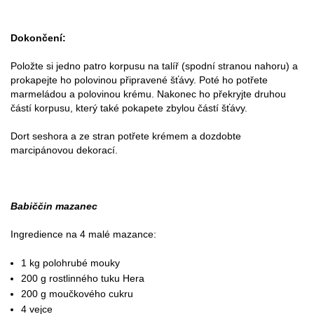
Dokončení:
Položte si jedno patro korpusu na talíř (spodní stranou nahoru) a
prokapejte ho polovinou připravené šťávy. Poté ho potřete
marmeládou a polovinou krému. Nakonec ho překryjte druhou
částí korpusu, který také pokapete zbylou částí šťávy.
Dort seshora a ze stran potřete krémem a dozdobte
marcipánovou dekorací.
Babiččin mazanec
Ingredience na 4 malé mazance:
1 kg polohrubé mouky
200 g rostlinného tuku Hera
200 g moučkového cukru
4 vejce