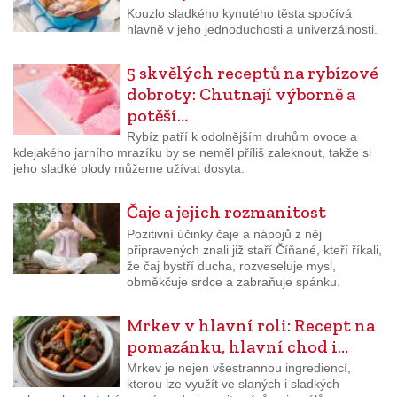
Kouzlo sladkého kynutého těsta spočívá
hlavně v jeho jednoduchosti a univerzálnosti.
5 skvělých receptů na rybízové
dobroty: Chutnají výborně a
potěší…
Rybíz patří k odolnějším druhům ovoce a
kdejakého jarního mrazíku by se neměl příliš zaleknout, takže si
jeho sladké plody můžeme užívat dosyta.
Čaje a jejich rozmanitost
Pozitivní účinky čaje a nápojů z něj
připravených znali již staří Číňané, kteří říkali,
že čaj bystří ducha, rozveseluje mysl,
obměkčuje srdce a zabraňuje spánku.
Mrkev v hlavní roli: Recept na
pomazánku, hlavní chod i…
Mrkev je nejen všestrannou ingrediencí,
kterou lze využít ve slaných i sladkých