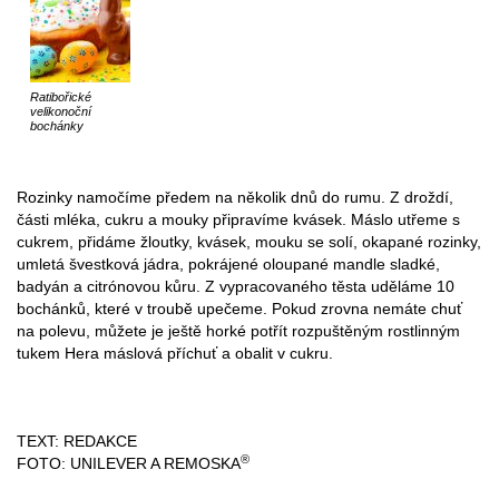
Ratibořické
velikonoční
bochánky
Rozinky namočíme předem na několik dnů do rumu. Z droždí,
části mléka, cukru a mouky připravíme kvásek. Máslo utřeme s
cukrem, přidáme žloutky, kvásek, mouku se solí, okapané rozinky,
umletá švestková jádra, pokrájené oloupané mandle sladké,
badyán a citrónovou kůru. Z vypracovaného těsta uděláme 10
bochánků, které v troubě upečeme. Pokud zrovna nemáte chuť
na polevu, můžete je ještě horké potřít rozpuštěným rostlinným
tukem Hera máslová příchuť a obalit v cukru.
TEXT: REDAKCE
®
FOTO: UNILEVER A REMOSKA