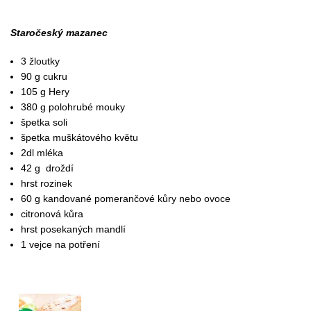
Staročeský mazanec
3 žloutky
90 g cukru
105 g Hery
380 g polohrubé mouky
špetka soli
špetka muškátového květu
2dl mléka
42 g droždí
hrst rozinek
60 g kandované pomerančové kůry nebo ovoce
citronová kůra
hrst posekaných mandlí
1 vejce na potření