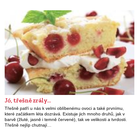
Jó, třešně zrály…
Třešně patří u nás k velmi oblíbenému ovoci a také prvnímu,
které začátkem léta dozrává. Existuje jich mnoho druhů, jak v
barvě (žluté, jasně i temně červené), tak ve velikosti a tvrdosti.
Třešně nejlíp chutnají…