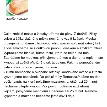
Babiččin mazanec
Cukr, změklé máslo a žloutky utřeme do pěny. Z droždí, lžičky
cukru a šálku vlažného mléka necháme vzejít kvásek. Mouku
prosejeme, přidáme citronovou kůru, špetku soli, muškátový květ
a vše smícháme se žloutkovou pěnou, kváskem a zbytkem mléka.
Vypracujeme hladké, hutné těsto, které se nelepí na mísu.
Zaprášíme ho moukou, přikryjeme utěrkou a dáme na teplé místo
kynout, až zvětší přibližně dvakrát objem. Pak na pomoučeném
vále znovu propracujeme, přidáme
v rumu namočené a okapané rozinky, kandované ovoce a z těsta
vytvarujeme bochánek. Do pečicí mísy Remoska® dáme na dno
pečicí papír, na který položíme mazanec, a ještě asi 20 minut
necháme v teple kynout. Pak povrch potřeme rozšlehaným
vejcem, posypeme mandlemi a pečeme asi 25 minut. Remosku
vypneme a mazanec necháme ještě chvíli dojít.