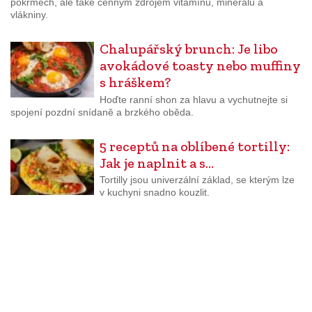
pokrmech, ale také cenným zdrojem vitamínů, minerálů a
vlákniny.
Chalupářský brunch: Je libo
avokádové toasty nebo muffiny
s hráškem?
Hoďte ranní shon za hlavu a vychutnejte si
spojení pozdní snídaně a brzkého oběda.
5 receptů na oblíbené tortilly:
Jak je naplnit a s…
Tortilly jsou univerzální základ, se kterým lze
v kuchyni snadno kouzlit.