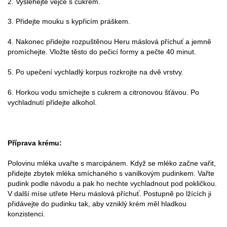
2. Vyšlehejte vejce s cukrem.
3. Přidejte mouku s kypřicím práškem.
4. Nakonec přidejte rozpuštěnou Heru máslová příchuť a jemně
promíchejte. Vložte těsto do pečicí formy a pečte 40 minut.
5. Po upečení vychladlý korpus rozkrojte na dvě vrstvy.
6. Horkou vodu smíchejte s cukrem a citronovou šťávou. Po
vychladnutí přidejte alkohol.
Příprava krému:
Polovinu mléka uvařte s marcipánem. Když se mléko začne vařit,
přidejte zbytek mléka smíchaného s vanilkovým pudinkem. Vařte
pudink podle návodu a pak ho nechte vychladnout pod pokličkou.
V další míse utřete Heru máslová příchuť. Postupně po lžících ji
přidávejte do pudinku tak, aby vzniklý krém měl hladkou
konzistenci.