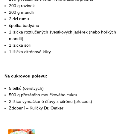
200 g rozinek
200 g mandlí
2 dcl rumu
špetka badyánu
1 lžička roztlučených švestkových jadérek (nebo hořkých
mandlí)
1 lžička soli
1 lžička citrónové kůry
Na cukrovou polevu:
5 bílků (čerstvých)
500 g přesátého moučkového cukru
2 lžíce vymačkané šťávy z citrónu (přecedit)
Zdobení – Kuličky Dr. Oetker