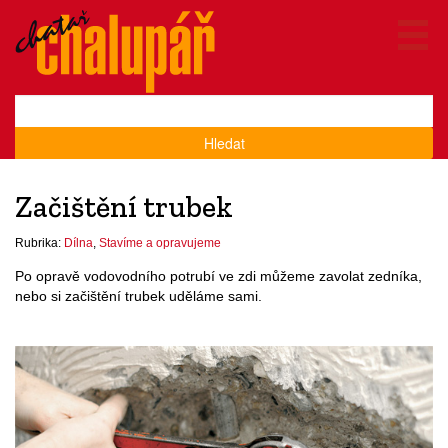
Hledat
Začištění trubek
Rubrika:
Dílna
,
Stavíme a opravujeme
Po opravě vodovodního potrubí ve zdi můžeme zavolat zedníka,
nebo si začištění trubek uděláme sami.