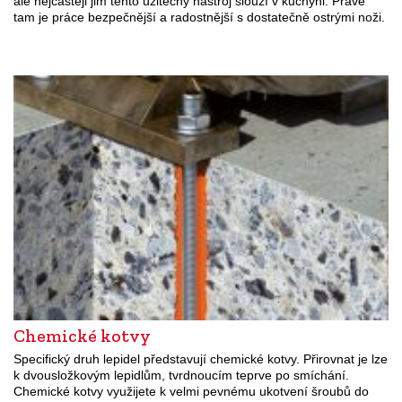
ale nejčastěji jim tento užitečný nástroj slouží v kuchyni. Právě
tam je práce bezpečnější a radostnější s dostatečně ostrými noži.
Chemické kotvy
Specifický druh lepidel představují chemické kotvy. Přirovnat je lze
k dvousložkovým lepidlům, tvrdnoucím teprve po smíchání.
Chemické kotvy využijete k velmi pevnému ukotvení šroubů do