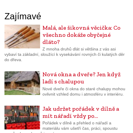
Zajímavé
Malá, ale šikovná věcička: Co
všechno dokáže obyčejné
dláto?
Z mnoha druhů dlát si většina z vás asi
vybaví ta základní, sloužící k vysekávání rovných či kulatých děr
do dřeva.
Nová okna a dveře? Jen když
ladí s chalupou
Nové dveře či okna do staré chalupy mohou
ovlivnit vzhled domu i atmosféru v interiéru.
Jak udržet pořádek v dílně a
mít nářadí vždy po…
Pořádek v dílně a přehled o nářadí a
materiálu vám ušetří čas, práci, spoustu