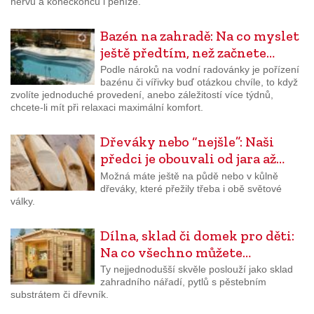
nervů a koneckonců i peníze.
Bazén na zahradě: Na co myslet
ještě předtím, než začnete…
Podle nároků na vodní radovánky je pořízení
bazénu či vířivky buď otázkou chvíle, to když
zvolíte jednoduché provedení, anebo záležitostí více týdnů,
chcete-li mít při relaxaci maximální komfort.
Dřeváky nebo “nejšle”: Naši
předci je obouvali od jara až…
Možná máte ještě na půdě nebo v kůlně
dřeváky, které přežily třeba i obě světové
války.
Dílna, sklad či domek pro děti:
Na co všechno můžete…
Ty nejjednodušší skvěle poslouží jako sklad
zahradního nářadí, pytlů s pěstebním
substrátem či dřevník.