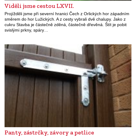
Viděli jsme cestou LXVII.
Projížděli jsme při severní hranici Čech z Orlických hor západním
směrem do hor Lužických. A z cesty vybrali dvě chalupy. Jako z
cukru Stavba je částečně zděná, částečně dřevěná. Štít je pobit
svislými prkny, spáry…
Panty, zástrčky, závory a petlice