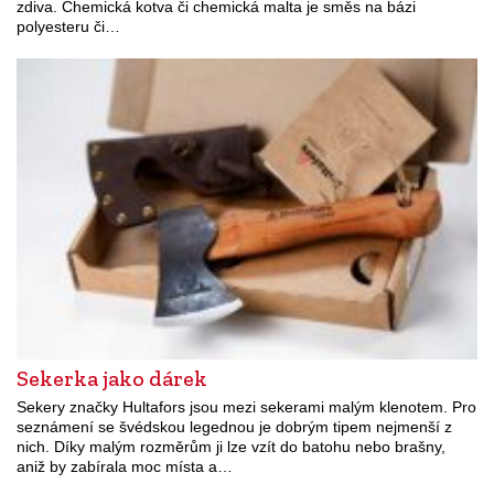
zdiva. Chemická kotva či chemická malta je směs na bázi
polyesteru či…
Sekerka jako dárek
Sekery značky Hultafors jsou mezi sekerami malým klenotem. Pro
seznámení se švédskou legednou je dobrým tipem nejmenší z
nich. Díky malým rozměrům ji lze vzít do batohu nebo brašny,
aniž by zabírala moc místa a…