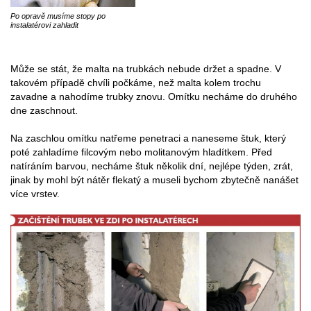
Po opravě musíme stopy po
instalatérovi zahladit
Může se stát, že malta na trubkách nebude držet a spadne. V
takovém případě chvíli počkáme, než malta kolem trochu
zavadne a nahodíme trubky znovu. Omítku necháme do druhého
dne zaschnout.
Na zaschlou omítku natřeme penetraci a naneseme štuk, který
poté zahladíme filcovým nebo molitanovým hladítkem. Před
natíráním barvou, necháme štuk několik dní, nejlépe týden, zrát,
jinak by mohl být nátěr flekatý a museli bychom zbytečně nanášet
více vrstev.