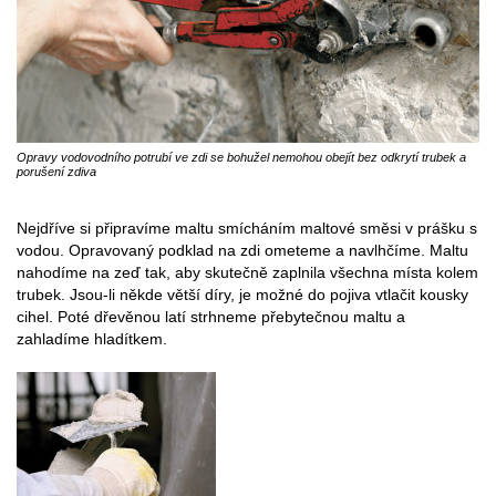
Opravy vodovodního potrubí ve zdi se bohužel nemohou obejít bez odkrytí trubek a
porušení zdiva
Nejdříve si připravíme maltu smícháním maltové směsi v prášku s
vodou. Opravovaný podklad na zdi ometeme a navlhčíme. Maltu
nahodíme na zeď tak, aby skutečně zaplnila všechna místa kolem
trubek. Jsou-li někde větší díry, je možné do pojiva vtlačit kousky
cihel. Poté dřevěnou latí strhneme přebytečnou maltu a
zahladíme hladítkem.