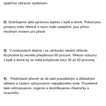
opatříme větracím systémem.
2)
Dodržujeme také správnou teplotu v bytě a domě. Pokud jsou
prostory málo větrané a navíc málo vytápěné, jsou přímo
vhodným místem pro plísně.
3)
V místnostech dbáme i na udržování ideální vlhkosti.
Rozhodně by neměla přesáhnout 60 procent. Vlhkost vzduchu
v bytě a domě by se měla pohybovat mezi 30 až 50 procenty.
4)
Předcházet plísním se dá také pravidelným a důkladným
úklidem a častým vyhazováním odpadkového koše. Pravidelně
také odmrazujeme, myjeme a dezinfikujeme chladničky a
mrazničky.