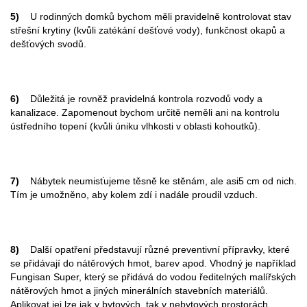
5)
U rodinných domků bychom měli pravidelně kontrolovat stav
střešní krytiny (kvůli zatékání dešťové vody), funkčnost okapů a
dešťových svodů.
6)
Důležitá je rovněž pravidelná kontrola rozvodů vody a
kanalizace. Zapomenout bychom určitě neměli ani na kontrolu
ústředního topení (kvůli úniku vlhkosti v oblasti kohoutků).
7)
Nábytek neumisťujeme těsně ke stěnám, ale asi5 cm od nich.
Tím je umožněno, aby kolem zdí i nadále proudil vzduch.
8)
Další opatření představují různé preventivní přípravky, které
se přidávají do nátěrových hmot, barev apod. Vhodný je například
Fungisan Super, který se přidává do vodou ředitelných malířských
nátěrových hmot a jiných minerálních stavebních materiálů.
Aplikovat jej lze jak v bytových, tak v nebytových prostorách.