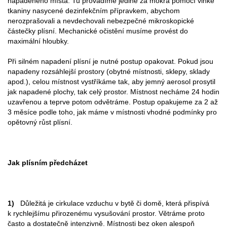
napadeného místa. Tu provádíme jedině za mokra pomocí vlhké
tkaniny nasycené dezinfekčním přípravkem, abychom
nerozprašovali a nevdechovali nebezpečné mikroskopické
částečky plísní. Mechanické očistění musíme provést do
maximální hloubky.
Při silném napadení plísní je nutné postup opakovat. Pokud jsou
napadeny rozsáhlejší prostory (obytné místnosti, sklepy, sklady
apod.), celou místnost vystříkáme tak, aby jemný aerosol prosytil
jak napadené plochy, tak celý prostor. Místnost necháme 24 hodin
uzavřenou a teprve potom odvětráme. Postup opakujeme za 2 až
3 měsíce podle toho, jak máme v místnosti vhodné podmínky pro
opětovný růst plísní.
Jak plísním předcházet
1)
Důležitá je cirkulace vzduchu v bytě či domě, která přispívá
k rychlejšímu přirozenému vysušování prostor. Větráme proto
často a dostatečně intenzivně. Místnosti bez oken alespoň