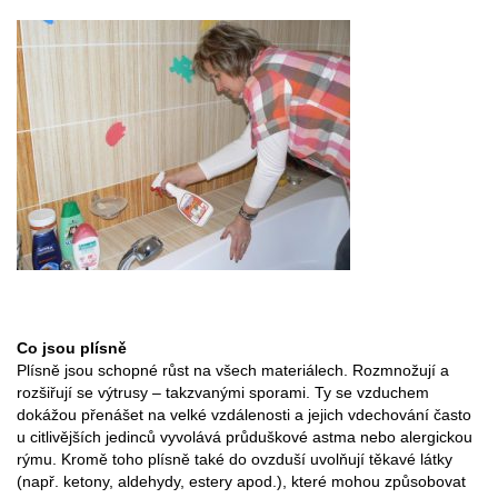
Co jsou plísně
Plísně jsou schopné růst na všech materiálech. Rozmnožují a
rozšiřují se výtrusy – takzvanými sporami. Ty se vzduchem
dokážou přenášet na velké vzdálenosti a jejich vdechování často
u citlivějších jedinců vyvolává průduškové astma nebo alergickou
rýmu. Kromě toho plísně také do ovzduší uvolňují těkavé látky
(např. ketony, aldehydy, estery apod.), které mohou způsobovat