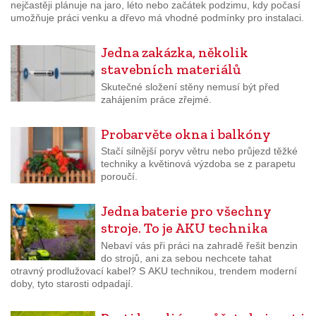
nejčastěji plánuje na jaro, léto nebo začátek podzimu, kdy počasí
umožňuje práci venku a dřevo má vhodné podmínky pro instalaci.
Jedna zakázka, několik
stavebních materiálů
Skutečné složení stěny nemusí být před
zahájením práce zřejmé.
Probarvěte okna i balkóny
Stačí silnější poryv větru nebo průjezd těžké
techniky a květinová výzdoba se z parapetu
poroučí.
Jedna baterie pro všechny
stroje. To je AKU technika
Nebaví vás při práci na zahradě řešit benzin
do strojů, ani za sebou nechcete tahat
otravný prodlužovací kabel? S AKU technikou, trendem moderní
doby, tyto starosti odpadají.