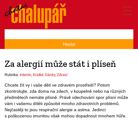
Hledat
Za alergií může stát i plíseň
Rubrika:
Interiér
,
Krátké články
,
Zdraví
Chcete žít vy i vaše děti ve zdravém prostředí? Potom
zkontrolujte, zda doma na zdech, v koupelně nebo na různých
předmětech nemáte plísně. Právě vdechování spor plísní může
vám i vašemu dítěti způsobit mnoho zdravotních problémů.
Nejčastěji to jsou respirační alergie a astma. Jedinci
s poškozenou imunitou však mohou dopadnout mnohem hůře.