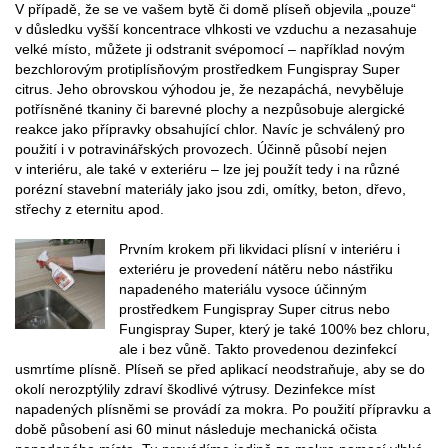
V případě, že se ve vašem bytě či domě plíseň objevila „pouze“
v důsledku vyšší koncentrace vlhkosti ve vzduchu a nezasahuje
velké místo, můžete ji odstranit svépomocí – například novým
bezchlorovým protiplísňovým prostředkem Fungispray Super
citrus. Jeho obrovskou výhodou je, že nezapáchá, nevyběluje
potřísněné tkaniny či barevné plochy a nezpůsobuje alergické
reakce jako přípravky obsahující chlor. Navíc je schválený pro
použití i v potravinářských provozech. Účinně působí nejen
v interiéru, ale také v exteriéru – lze jej použít tedy i na různé
porézní stavební materiály jako jsou zdi, omítky, beton, dřevo,
střechy z eternitu apod.
Prvním krokem při likvidaci plísní v interiéru i
exteriéru je provedení nátěru nebo nástřiku
napadeného materiálu vysoce účinným
prostředkem Fungispray Super citrus nebo
Fungispray Super, který je také 100% bez chloru,
ale i bez vůně. Takto provedenou dezinfekcí
usmrtíme plísně. Plíseň se před aplikací neodstraňuje, aby se do
okolí nerozptýlily zdraví škodlivé výtrusy. Dezinfekce míst
napadených plísněmi se provádí za mokra. Po použití přípravku a
době působení asi 60 minut následuje mechanická očista