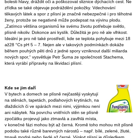
bolesti hlavy, dráždit oči a poškozovat sliznice dýchacích cest. Ne
zřídka se také objevuje podráždění pokožky. Vdechování
těkavých látek a spor z plísní je značně nebezpečné i pro těhotné
ženy, protože se negativně může podepsat na vývinu plodu.
„Zatímco většina organismů ke svému životu potřebuje světlo,
plísně nikoliv. Dokonce ani kyslík. Důležitá je pro ně ale vlhkost.
Ideální je pro ně také prostředí, kde se teplota pohybuje mezi 18
až28 °Cs pH 5 – 7. Nejen ale v takových podmínkách dokáže
během pouhých pěti dnů z jedné spory vzniknout další miliarda
nových spor,“ vysvětluje Petr Šuma ze společnosti Stachema,
která vyrábí přípravky na likvidaci plísní.
Kde se jim daří
V bytech a domech se plísně nejčastěji vyskytují
na stěnách, tapetách, podlahových krytinách, na
dlaždicích či ve spárách mezi nimi, výjimkou není
ani nábytek. Na povrchu vnitřních stěn se plísně
zpočátku projevují jako ztmavlá a zavlhlá místa,
v konečné fázi mohou být až černá. Kromě toho mohou mít plísně
podobu také různě barevných nárostů – např. bílé, zelené, žluté,
tmavě modré nebo šedé až černé. Výskyt plísní je důsledkem