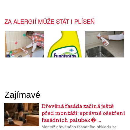
ZA ALERGIÍ MŮŽE STÁT I PLÍSEŇ
Zajímavé
Dřevěná fasáda začíná ještě
před montáží: správné ošetření
fasádních palubek� …
Montáž dřevěného fasádního obkladu se