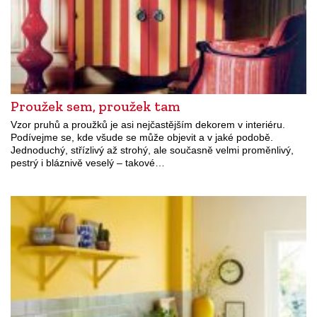
Proužek sem, proužek tam
Vzor pruhů a proužků je asi nejčastějším dekorem v interiéru.
Podívejme se, kde všude se může objevit a v jaké podobě.
Jednoduchý, střízlivý až strohý, ale současně velmi proměnlivý,
pestrý i bláznivě veselý – takové…