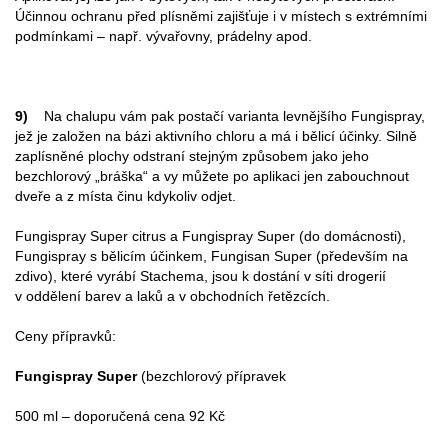
Účinnou ochranu před plísněmi zajišťuje i v místech s extrémními
podmínkami – např. vývařovny, prádelny apod.
9)
Na chalupu vám pak postačí varianta levnějšího Fungispray,
jež je založen na bázi aktivního chloru a má i bělicí účinky. Silně
zaplísněné plochy odstraní stejným způsobem jako jeho
bezchlorový „bráška“ a vy můžete po aplikaci jen zabouchnout
dveře a z místa činu kdykoliv odjet.
Fungispray Super citrus a Fungispray Super (do domácnosti),
Fungispray s bělicím účinkem, Fungisan Super (především na
zdivo), které vyrábí Stachema, jsou k dostání v síti drogerií
v oddělení barev a laků a v obchodních řetězcích.
Ceny přípravků:
Fungispray Super
(bezchlorový přípravek
500 ml – doporučená cena 92 Kč