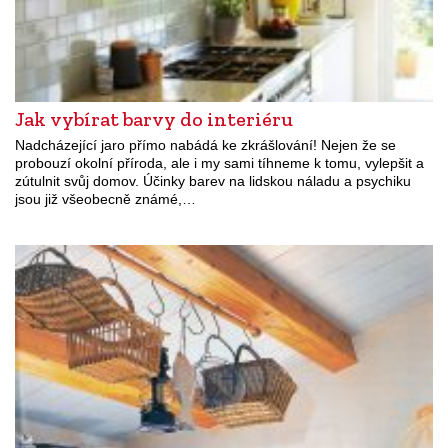
Jak vybírat barvy do interiéru
Nadcházející jaro přímo nabádá ke zkrášlování! Nejen že se
probouzí okolní příroda, ale i my sami tíhneme k tomu, vylepšit a
zútulnit svůj domov. Účinky barev na lidskou náladu a psychiku
jsou již všeobecně známé,…