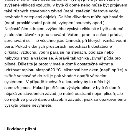
zvýšené vlhkosti vzduchu v bytě či domě nebo může být projevem
také různých stavebních závad (např. zatékání dešťové vody,
nevhodně zateplený objekt). Dalším důvodem může být havárie
(např. prasklé vodní potrubí, vytopení sousedy apod.).
Nejčastějším zdrojem zvýšeného výskytu vlhkosti v bytě a domě
je ale sám člověk a jeho chování. Vaření, praní a sušení prádla,
sprchování se – to všechno jsou činnosti, při kterých vzniká vodní
pára. Pokud v daných prostorách nedochází k dostatečné
cirkulaci vzduchu, vodní pára se na stěnách, podlaze nebo
nábytku srazí a vsákne se. A právě tak vzniká „živná“ půda pro
plísně. Důležité je proto v bytě a domě dostatečně větrat a
udržovat teplotu alespoň20 °C. Místnosti bez oken (např. spíže) a
skříně vestavěné do zdi je pak vhodné opatřit větracím
systémem. V případě kuchyně a koupelny by to měla být
samozřejmost. Pokud je příčinou výskytu plísní v bytě či domě
nějaká ze stavebních závad, je nutné odstranit nejen plíseň, ale
co nejdříve právě danou stavební závadu, jinak se opakovanému
výskytu plísně nevyhnete.
Likvidace plísní