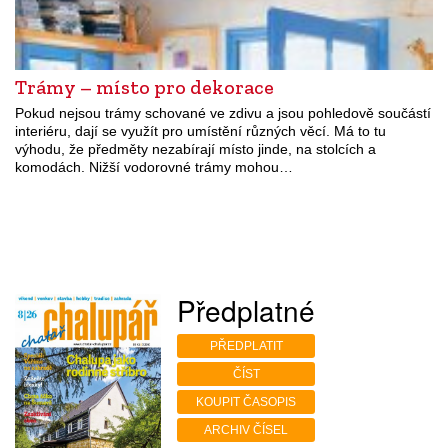
Trámy – místo pro dekorace
Pokud nejsou trámy schované ve zdivu a jsou pohledově součástí
interiéru, dají se využít pro umístění různých věcí. Má to tu
výhodu, že předměty nezabírají místo jinde, na stolcích a
komodách. Nižší vodorovné trámy mohou…
Předplatné
PŘEDPLATIT
ČÍST
KOUPIT ČASOPIS
ARCHIV ČÍSEL