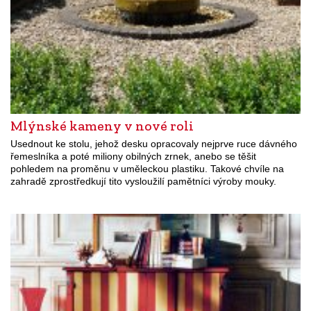
Mlýnské kameny v nové roli
Usednout ke stolu, jehož desku opracovaly nejprve ruce dávného
řemeslníka a poté miliony obilných zrnek, anebo se těšit
pohledem na proměnu v uměleckou plastiku. Takové chvíle na
zahradě zprostředkují tito vysloužilí pamětníci výroby mouky.