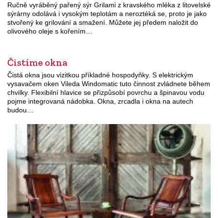
Ručně vyráběný pařený sýr Grilami z kravského mléka z litovelské
sýrárny odolává i vysokým teplotám a neroztéká se, proto je jako
stvořený ke grilování a smažení. Můžete jej předem naložit do
olivového oleje s kořením…
Čistíme okna
Čistá okna jsou vizitkou příkladné hospodyňky. S elektrickým
vysavačem oken Vileda Windomatic tuto činnost zvládnete během
chvilky. Flexibilní hlavice se přizpůsobí povrchu a špinavou vodu
pojme integrovaná nádobka. Okna, zrcadla i okna na autech
budou…