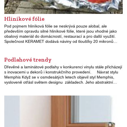
Hliníkové fólie
Pod pojmem hliníková fólie se neskrývá pouze alobal, ale
především opravdu silné hliníkové fólie, které jsou vhodné jako
obalový materiál do domácností, restaurací a pro další využití.
Společnost KERAMET dodává náviny od tloušťky 20 mikronů…
Podlahové trendy
Dřevěné a laminátové podlahy v konkurenci vinylu stále přicházejí
s inovacemi u dekorů i konstrukčního provedení. Návrat stylu
Memphis Když se v osmdesátých letech objevil styl Memphis,
vysloveně otřásl světem designu základech. Jeho abstraktní…