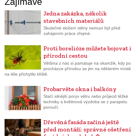
Zajímavé
Jedna zakázka, několik
stavebních materiálů
Skutečné složení stěny nemusí být před
zahájením práce zřejmé.
Proti borelióze můžete bojovat i
přírodní cestou
Většina z nás si pamatuje na okamžik, kdy po
procházce přírodou se jim na některém místě
na těle přichytilo klíště.
Probarvěte okna i balkóny
Stačí silnější poryv větru nebo průjezd těžké
techniky a květinová výzdoba se z parapetu
poroučí.
Dřevěná fasáda začíná ještě
před montáží: správné ošetření