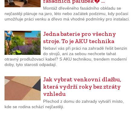
fasádních palubek� …
Montáž dřevěného fasádního obkladu se
nejčastěji plánuje na jaro, léto nebo začátek podzimu, kdy počasí
umožňuje práci venku a dřevo má vhodné podmínky pro instalaci.
Jedna baterie pro všechny
stroje. To je AKU technika
Nebaví vás při práci na zahradě řešit benzin
do strojů, ani za sebou nechcete tahat
otravný prodlužovací kabel? S AKU technikou, trendem moderní
doby, tyto starosti odpadají.
Jak vybrat venkovní dlažbu,
která vydrží roky bez ztráty
vzhledu
Přechod z domu do zahrady vytváří místo,
kde se rodina schází nejčastěji.