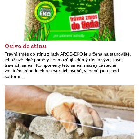
Osivo do stínu
Travní směs do stínu z řady AROS-EKO je určena na stanoviště,
jehož světelné poměry neumožňují zdárný růst a vývoj jiných
travních směsí. Komponenty této směsi snášejí částečné
zastínění západních a severních svahů, vhodné jsou i pod
solitérní…