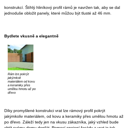
konstrukcí. Štíhlý hliníkový profil rámů je navržen tak, aby se dal
jednoduše obložit panely, které můžou být tlusté až 46 mm.
Bydlete vkusně a elegantně
Rám lze pokrýt
jakýmkoli
materiálem od kovu
a keramiky přes
umělou hmotu až po
dřevo
Díky promyšlené konstrukci vrat lze rámový profil pokrýt
jakýmkoliv materiálem, od kovu a keramiky přes umělou hmotu až
po dřevo. Záleží tedy jen na vkusu zákazníka, jaký vzhled bude
chtít svému domu dopřát. Pomocí spojení fasády a vrat je tak