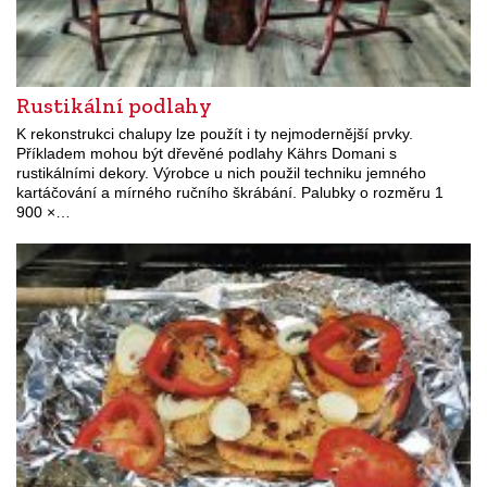
Rustikální podlahy
K rekonstrukci chalupy lze použít i ty nejmodernější prvky.
Příkladem mohou být dřevěné podlahy Kährs Domani s
rustikálními dekory. Výrobce u nich použil techniku jemného
kartáčování a mírného ručního škrábání. Palubky o rozměru 1
900 ×…