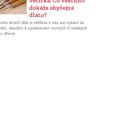
věcička: Co všechno
dokáže obyčejné
dláto?
ha druhů dlát si většina z vás asi vybaví ta
dní, sloužící k vysekávání rovných či kulatých
do dřeva.