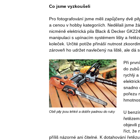
Co jsme vyzkoušeli
Pro fotografování jsme měli zapůjčeny dvě pi
a cenou v hobby kategoriích. Nedělali jsme ž
nicméně elektrická pila Black & Decker GK224
manipulaci s upínacím systémem lišty a řetě
koleček. Určité potíže přináší nutnost zkoor
zároveň ho udržet navlečený na liště, ale dá s
Při prvn
do zubů 
rychlý a
elektric
snadno d
pořezu 
hmotnos
Obě pily jsou lehké a dobře padnou do ruky
U benzín
řetězem 
objevili
říct, že
příliš názorné ani čitelné. K dotahování řetěz