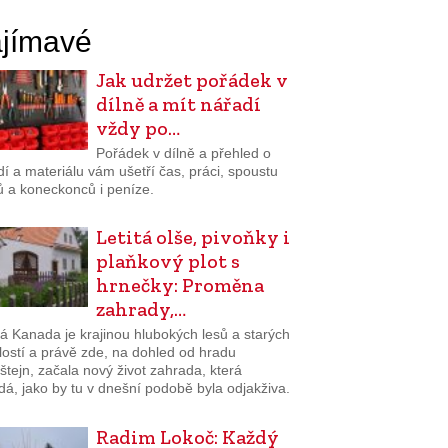
jímavé
Jak udržet pořádek v
dílně a mít nářadí
vždy po…
Pořádek v dílně a přehled o
í a materiálu vám ušetří čas, práci, spoustu
ů a koneckonců i peníze.
Letitá olše, pivoňky i
plaňkový plot s
hrnečky: Proměna
zahrady,…
á Kanada je krajinou hlubokých lesů a starých
lostí a právě zde, na dohled od hradu
tejn, začala nový život zahrada, která
á, jako by tu v dnešní podobě byla odjakživa.
Radim Lokoč: Každý