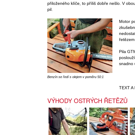
přiloženého klíče, to příliš dobře nešlo. V ob
pil.
Motor po
zkušební
nedostat
řetězem
Pila GTM
poslouží
snadno u
Benzín se ředí s olejem v poměru 50:1
TEXT A
VÝHODY OSTRÝCH ŘETĚZŮ