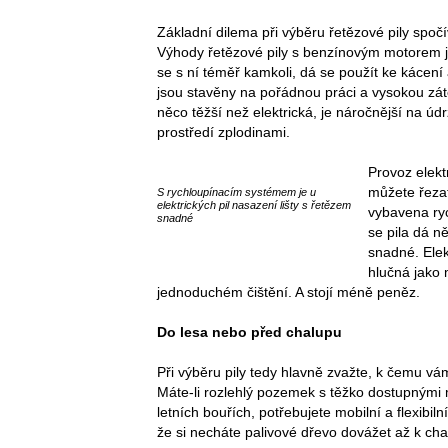
Základní dilema při výběru řetězové pily spoč
Výhody řetězové pily s benzínovým motorem js
se s ní téměř kamkoli, dá se použít ke kácen
jsou stavěny na pořádnou práci a vysokou zátě
něco těžší než elektrická, je náročnější na úd
prostředí zplodinami.
Provoz elektr
můžete řezat.
S rychloupínacím systémem je u
elektrických pil nasazení lišty s řetězem
vybavena ry
snadné
se pila dá n
snadné. Elek
hlučná jako
jednoduchém čištění. A stojí méně peněz.
Do lesa nebo před chalupu
Při výběru pily tedy hlavně zvažte, k čemu vám
Máte-li rozlehlý pozemek s těžko dostupnými m
letních bouřích, potřebujete mobilní a flexibil
že si necháte palivové dřevo dovážet až k ch