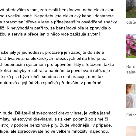
ívá především v tom, zda zvolit benzínovou nebo elektrickou.
ou vcelku jasné. Nepotřebujete elektrický kabel, dostanete
í a zpracování dřeva v lese a přinejmenším osvědčené značky
odrů
ž. K nevýhodám patří to, že benzínová pila je zpravidla o
ržbu a servis a přece jen o něco více zatěžuje životní
ické pily je jednodušší, protože ji jen zapojíte do sítě a
 Drtivá většina elektrických řetězových pil na trhu je už
chloupínacím systémem pro upevnění lišty s řetězem, takže
Bare
ěkolika pohyby rozebrat a napínání či povolování řetězu je
salát
trická pila bývá lehčí, snadno se s ní pracuje, není tak
 motorová a její údržba spočívá především v poměrně
 bude. Děláte-li si svépomocí dřevo v lese, je volba jasná.
měkk
ísty, náletovými dřevinami, s rizikem polomů po zimě či
ní stroj v podobě benzínové pily. Bude vhodnější i v případě,
alupě, ale zpracováváte ho ve velkém množství najednou.