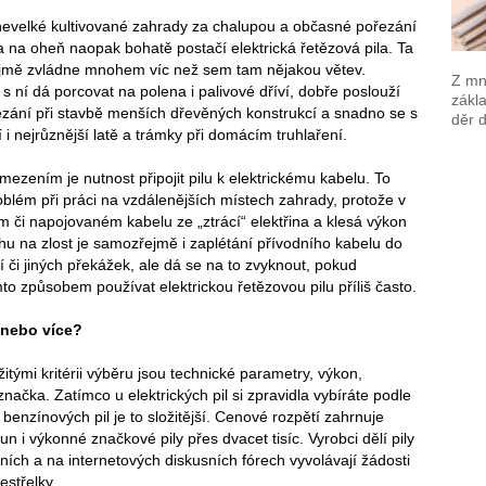
nevelké kultivované zahrady za chalupou a občasné pořezání
va na oheň naopak bohatě postačí elektrická řetězová pila. Ta
jmě zvládne mnohem víc než sem tam nějakou větev.
Z mno
s ní dá porcovat na polena i palivové dříví, dobře poslouží
zákla
ezání při stavbě menších dřevěných konstrukcí a snadno se s
děr 
í i nejrůznější latě a trámky při domácím truhlaření.
ezením je nutnost připojit pilu k elektrickému kabelu. To
blém při práci na vzdálenějších místech zahrady, protože v
ém či napojovaném kabelu ze „ztrácí“ elektřina a klesá výkon
ochu na zlost je samozřejmě i zaplétání přívodního kabelu do
í či jiných překážek, ale dá se na to zvyknout, pokud
to způsobem používat elektrickou řetězovou pilu příliš často.
 nebo více?
žitými kritérii výběru jsou technické parametry, výkon,
značka. Zatímco u elektrických pil si zpravidla vybíráte podle
u benzínových pil je to složitější. Cenové rozpětí zahrnuje
run i výkonné značkové pily přes dvacet tisíc. Vyrobci dělí pily
ních a na internetových diskusních fórech vyvolávají žádosti
střelky.