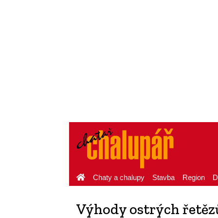
Chaty a chalupy
Stavba
Region
D
Výhody ostrých řetěz