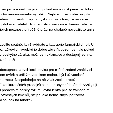
ahým profesionálním pilám, pokud máte dost peněz a dobrý
tnictví renomovaného výrobku. Nejlepší dřevorubecké pily
edevším investicí, jejíž smysl spočívá v tom, že na sebe
oj dokáže vydělat. Jsou konstruovány na extrémní zátěž a
 jejich možnosti při běžné práci na chalupě nevyužijete ani z
zvolíte špatně, když vybíráte z kategorie farmářských pil. U
eznačkových výrobků je dobré zbystřit pozornost, ale pokud
e poskytne záruku, možnost reklamace a dostupný servis,
azně sníží.
dostupnosti a rychlosti servisu pro méně známé značky si
m ověřit a určitým vodítkem mohou být i uživatelské
nternetu. Nespoléhejte na ně však zcela, protože
“ konkurenčních prodejců se na anonymních fórech vyskytují
u především selský rozum: levná lehká pila se základním
 vzrostlých kmenů, stejně jako nemá smysl pořizovat
í soušek na táborák.