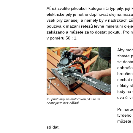
Ať už zvolíte jakoukoli kategorii či typ pily, j
elektrické pily je nutné doplňovat olej na mazá
však pily zanášejí a neměly by v nádržkách zů
používá k mazání řetězů levné minerální olej
zakázáno a můžete za to dostat pokutu. Pro mo
v poměru 50 : 1.
Aby mohl
zbavte p
se dosta
dobrušov
broušení
nechat r
někdy st
tedy na 
dva či ví
K upnutí lišty na motorovou pilu se už
neobejdete bez nářadí
Při náro
tvrdého 
můžete p
střídat.