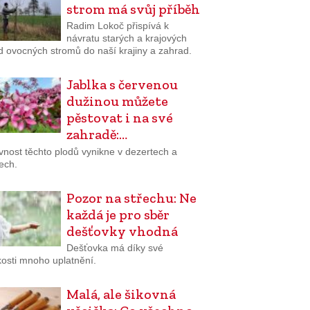
strom má svůj příběh
Radim Lokoč přispívá k
návratu starých a krajových
d ovocných stromů do naší krajiny a zahrad.
Jablka s červenou
dužinou můžete
pěstovat i na své
zahradě:…
vnost těchto plodů vynikne v dezertech a
ech.
Pozor na střechu: Ne
každá je pro sběr
dešťovky vhodná
Dešťovka má díky své
osti mnoho uplatnění.
Malá, ale šikovná