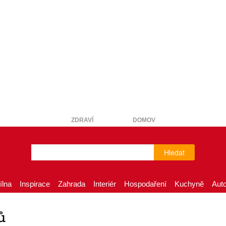
ZDRAVÍ
DOMOV
Hledat
ílna
Inspirace
Zahrada
Interiér
Hospodaření
Kuchyně
Aut
ů