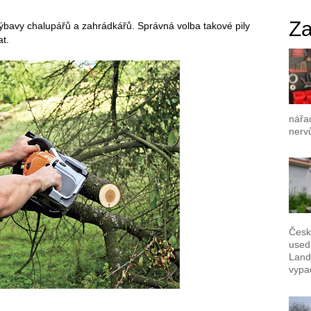
Za
 výbavy chalupářů a zahrádkářů. Správná volba takové pily
at.
nářad
nerv
Česk
used
Landš
vypad