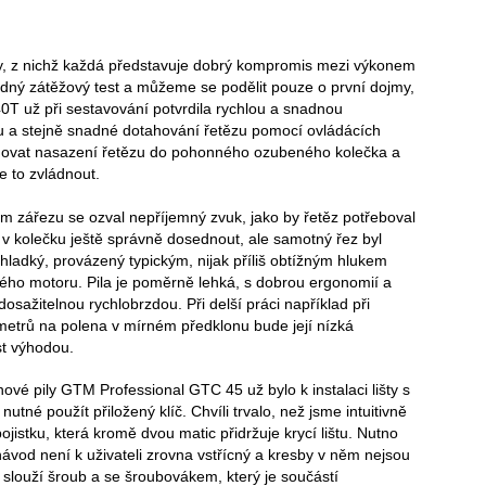
ly, z nichž každá představuje dobrý kompromis mezi výkonem
ádný zátěžový test a můžeme se podělit pouze o první dojmy,
0T už při sestavování potvrdila rychlou a snadnou
zu a stejně snadné dotahování řetězu pomocí ovládácích
dinovat nasazení řetězu do pohonného ozubeného kolečka a
e to zvládnout.
ím zářezu se ozval nepříjemný zvuk, jako by řetěz potřeboval
v kolečku ještě správně dosednout, ale samotný řez byl
 hladký, provázený typickým, nijak příliš obtížným hlukem
kého motoru. Pila je poměrně lehká, s dobrou ergonomií a
osažitelnou rychlobrzdou. Při delší práci například při
metrů na polena v mírném předklonu bude její nízká
t výhodou.
ové pily GTM Professional GTC 45 už bylo k instalaci lišty s
nutné použít přiložený klíč. Chvíli trvalo, než jsme intuitivně
 pojistku, která kromě dvou matic přidržuje krycí lištu. Nutno
 návod není k uživateli zrovna vstřícný a kresby v něm nejsou
u slouží šroub a se šroubovákem, který je součástí