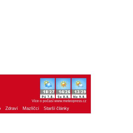
Více o počasí
www.meteopress.cz
o
Zdraví
Mazlíčci
Starší články