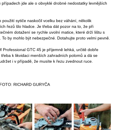
ou případech jde ale o obvyklé drobné nedostatky levnějších
 použití sytiče naskočil vcelku bez váhání, několik
ch řezů šlo hladce. Je třeba dát pozor na to, že při
ečném dotažení se rychle uvolní matice, které drží lištu s
. To by mohlo být nebezpečné. Dotahujte proto velmi pevně.
 Professional GTC 45 je příjemně lehká, určitě dobře
 třeba k likvidaci menších zahradních polomů a dá se
držet i v případě, že musíte k řezu zvednout ruce.
 FOTO: RICHARD GURYČA