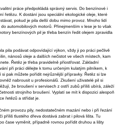
ejí kvalitní práce předpokládá správný servis. Do benzínové i
ní řetězu. K dostání jsou speciální ekologické oleje, které
stávat, pokud je pila delší dobu mimo provoz. Mnoho lidí
e do automobilových motorů. Přinejmenším v lese je to však
tory benzínových pil je třeba benzín ředit olejem zpravidla
a pila podávat odpovídající výkon, vždy ji po práci pečlivě
ilin, nánosů oleje a dalších nečistot ve všech místech, kam
nete. Řetěz je třeba pravidelně přiostřovat. Základní
ání při práci dělejte k tomu určeným kulatým pilníkem, k
 si pak můžete pořídit nejrůznější přípravky. Řetěz si lze
ovněž nabrousit u profesionálů. Zkušení uživatelé pil si
ěžují, že broušení v servisech z ostří zubů příliš ubírá, záleží
četnosti strojního broušení. Vyplatí se mít k dispozici alespoň
ce řetězů a střídat je.
čném provozu pily, nedostatečném mazání nebo i při řezání
či příliš tlustého dřeva dostává zabrat i pilová lišta. Tu
o čase vyměnit, případně rovnou pořídit druhou a lišty