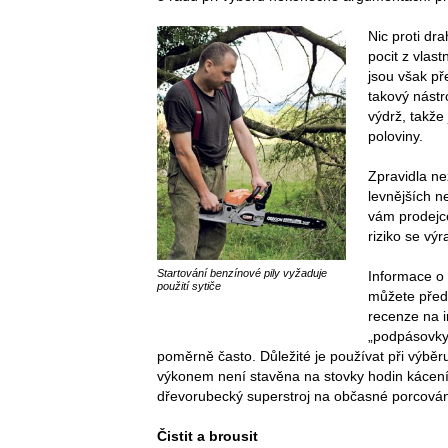
Nic proti dr
pocit z vlas
jsou však př
takový nástr
výdrž, takže
poloviny.
Zpravidla ne
levnějších n
vám prodejc
riziko se výr
Startování benzínové pily vyžaduje
Informace o 
použití sytiče
můžete přede
recenze na i
„podpásovky
poměrně často. Důležité je používat při výběr
výkonem není stavěna na stovky hodin kácení
dřevorubecký superstroj na občasné porcován
Čistit a brousit