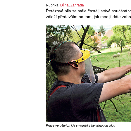
Rubrika:
Dílna
,
Zahrada
Řetězová pila se stále častěji stává součástí
záleží především na tom, jak moc jí dáte zabr
Práce ve větvích jde snadněji s benzínovou pilou