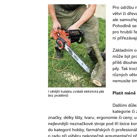
Pro údržbu 
větví či dře
ale samozře
Pohodlně se 
pro hrubší ř
ní přiřezávaj
Základním om
může být pro
příliš dlouh
pily. Tak tr
různých větv
nemusíte tím
I silnější kulatinu zvládá elektrická pila
Platit méně
bez problémů
Dalšími důle
kategorie či 
značky, délky lišty, tvaru, ergonomie či ceny, 
nejlevnější neznačkové stroje pod tři tisíce ko
do kategorií hobby, farmářských či profesionál
o radu při výběru nekonečné argumentační pře