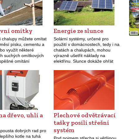
vní omítky
Energie ze slunce
i chalupy můžete omítat
Solární systémy, určené pro
směsí písku, cementu a
použití v domácnostech, tedy i na
bo využít některé
chatách a chalupách, mohou
ch suchých omítkových
výrazně ušetřit náklady na
spěšné omítání
elektřinu. Slunce dokáže ohřát
trochu cviku, ale dá se
vodu, přitápět i svítit. Systémy
halupáři často řeší
pro ohřev vody, topení či svícení
nějších zdí při
tvoří solární…
…
na dřevo, uhlí a
Plechové odvětrávací
y
tašky posílí střešní
systém
spousta dobrých rad pro
lepšího kotle na tuhá
Pod pojmem střecha si většinou