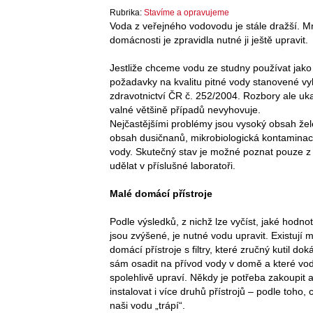
Rubrika:
Stavíme a opravujeme
Voda z veřejného vodovodu je stále dražší. Mn
domácnosti je zpravidla nutné ji ještě upravit.
Jestliže chceme vodu ze studny používat jako
požadavky na kvalitu pitné vody stanovené vy
zdravotnictví ČR č. 252/2004. Rozbory ale uk
valné většině případů nevyhovuje.
Nejčastějšími problémy jsou vysoký obsah ž
obsah dusičnanů, mikrobiologická kontaminace
vody. Skutečný stav je možné poznat pouze z
udělat v příslušné laboratoři.
Malé domácí přístroje
Podle výsledků, z nichž lze vyčíst, jaké hodno
jsou zvýšené, je nutné vodu upravit. Existují 
domácí přístroje s filtry, které zručný kutil dok
sám osadit na přívod vody v domě a které vo
spolehlivě upraví. Někdy je potřeba zakoupit 
instalovat i více druhů přístrojů – podle toho, 
naši vodu „trápí“.