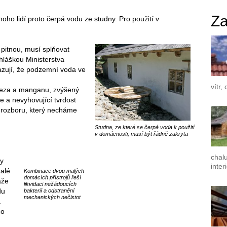
Za
oho lidí proto čerpá vodu ze studny. Pro použití v
 pitnou, musí splňovat
hláškou Ministerstva
azují, že podzemní voda ve
vítr,
eleza a manganu, zvýšený
 a nevyhovující tvrdost
 rozboru, který necháme
Studna, ze které se čerpá voda k použití
v domácnosti, musí být řádně zakryta
chal
ty
inter
malé
Kombinace dvou malých
domácích přístrojů řeší
áže
likvidaci nežádoucích
du
bakterií a odstranění
mechanických nečistot
a
co