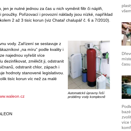
plast
en je nutné jednou za čas u nich vyměnit filtr či náplň,
všem
 proužky. Pořizovací i provozní náklady jsou nízké, například
olem 2 až 3 tisíc korun (viz Chatař chalupář č. 6 a 7/2010).
avnu vody. Zařízení se sestavuje z
kazníkovi „na míru“ podle kvality i
Dřev
e najednou vyřešit více
míst
 dezinfikovat, změkčit ji, odstranit
času
čnanů, odstranit chlor, zápach i
uje hodnoty stanovené legislativou.
lik tisíc korun víc než za malé
Automatické úpravny řeší
ww.waleon.cz
problémy vody komplexně
Podl
bazén
WALEON
zvolí
více 
komf