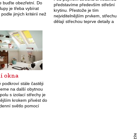
le buďte obezřetní. Do
představíme především střešní
lupy je třeba vybírat
krytinu. Přestože je tím
 podle jiných kritérií než
nejviditelnějším prvkem, střechu
energetické novostavby.
dělají střechou teprve detaily a
nízkoenergetické a
jejich správná montáž. Náleží
 zateplené domy…
sem například okapový systém,
izolace, difuzní fólie, klempířské
doplňky, bezpečnostní…
ní okna
 podkroví stále častěji
eme na další obytnou
polu s izolací střechy je
tějším krokem přivést do
 denní světlo pomocí
volených střešních