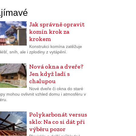
jímavé
Jak správně opravit
komín krok za
krokem
Konstrukci komína zatěžuje
 déšť, sníh, ale i zplodiny z vytápění.
Nová okna a dveře?
Jen když ladí s
chalupou
Nové dveře či okna do staré
upy mohou ovlivnit vzhled domu i atmosféru v
iéru.
Polykarbonát versus
sklo: Na co si dát při
výběru pozor