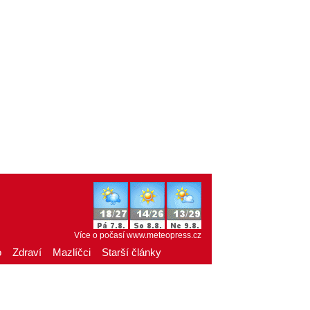
Více o počasí
www.meteopress.cz
o
Zdraví
Mazlíčci
Starší články