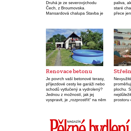
Druhá je ze severovýchodu
paliva, a
Čech, z Broumovska.
staré cha
Mansardová chalupa Stavba je
přece jen
zajímavá, mansardová střecha
do nízko
jako by zvyšovala její význam.
Zatímco 
V minulosti se tento typ krovu
kvalitně
umožňující využití půdního
prostoru…
Renovace betonu
Střeš
Je povrch vaší betonové terasy,
Nevyužité
příjezdové cesty ke garáži nebo
proměňuj
schodů vytlučený a vydrolený?
plochu. S
Jednou z možností, jak jej
nejdůleži
vyspravit, je „rozprostřít“ na něm
prostoru
kamínkový koberec Topstone či
vhodně z
Profistone. V našem případě
oken.
spravoval pan Pavel chodníček
kolem…