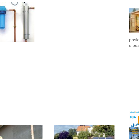
poslo
s pě