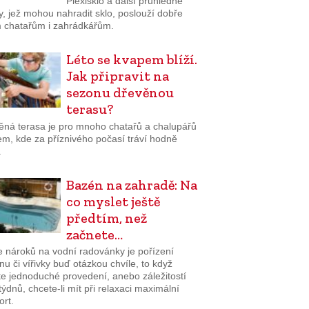
Plexisklo a další průhledné
y, jež mohou nahradit sklo, poslouží dobře
 chatařům i zahrádkářům.
Léto se kvapem blíží.
Jak připravit na
sezonu dřevěnou
terasu?
ěná terasa je pro mnoho chatařů a chalupářů
em, kde za příznivého počasí tráví hodně
.
Bazén na zahradě: Na
co myslet ještě
předtím, než
začnete…
e nároků na vodní radovánky je pořízení
u či vířivky buď otázkou chvíle, to když
te jednoduché provedení, anebo záležitostí
týdnů, chcete-li mít při relaxaci maximální
ort.