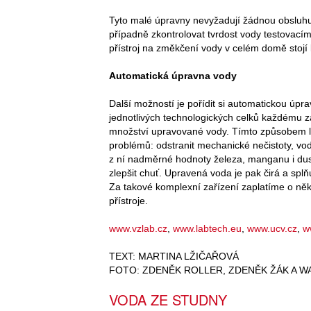
Tyto malé úpravny nevyžadují žádnou obsluhu, j
případně zkontrolovat tvrdost vody testovacími
přístroj na změkčení vody v celém domě stojí k
Automatická úpravna vody
Další možností je pořídit si automatickou úpr
jednotlivých technologických celků každému zá
množství upravované vody. Tímto způsobem lz
problémů: odstranit mechanické nečistoty, vodu
z ní nadměrné hodnoty železa, manganu i dusi
zlepšit chuť. Upravená voda je pak čirá a splň
Za takové komplexní zařízení zaplatíme o něko
přístroje.
www.vzlab.cz
,
www.labtech.eu
,
www.ucv.cz
,
w
TEXT: MARTINA LŽIČAŘOVÁ
FOTO: ZDENĚK ROLLER, ZDENĚK ŽÁK A 
VODA ZE STUDNY