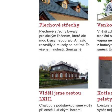
Plechové střechy
Venko
Plechové střechy bývaly
Vnější zd
praktickým řešením, které ale
tradiční 
moc krásy nepobralo. A navíc
vápna ne
rezavěly a musely se natírat. To
z hotový
vše je minulostí. Současné
směsí. Ú
plechové krytiny se těm ostatním
vyžaduje 
vyrovnají, dokonce je v mnohém
naučit. C
předčí. Minimální zatížení krovu
omítání v
a maximální životnost.…
různých
Viděli jsme cestou
Kotle 
LXIII.
pelet
Chalupu s podstávkou jsme viděli
Existuje 
při cestě Lužickými horami.
výběr nej