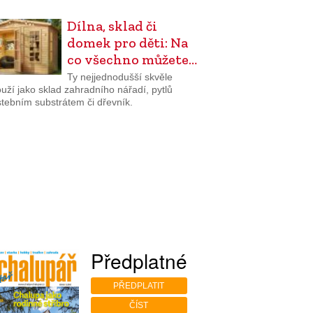
Dílna, sklad či
domek pro děti: Na
co všechno můžete…
Ty nejjednodušší skvěle
uží jako sklad zahradního nářadí, pytlů
stebním substrátem či dřevník.
Předplatné
PŘEDPLATIT
ČÍST