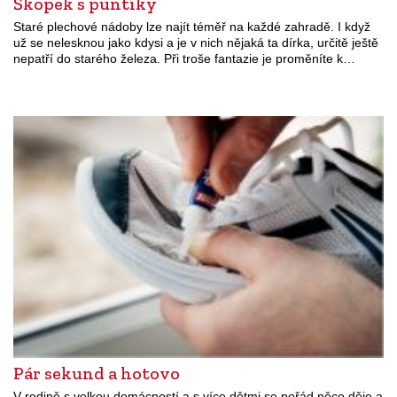
Škopek s puntíky
Staré plechové nádoby lze najít téměř na každé zahradě. I když
už se nelesknou jako kdysi a je v nich nějaká ta dírka, určitě ještě
nepatří do starého železa. Při troše fantazie je proměníte k…
Pár sekund a hotovo
V rodině s velkou domácností a s více dětmi se pořád něco děje a