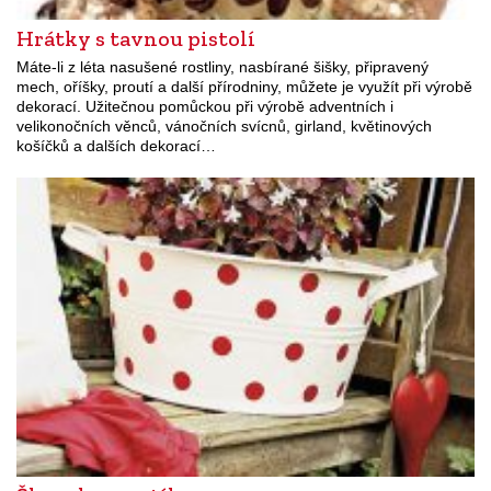
Hrátky s tavnou pistolí
Máte-li z léta nasušené rostliny, nasbírané šišky, připravený
mech, oříšky, proutí a další přírodniny, můžete je využít při výrobě
dekorací. Užitečnou pomůckou při výrobě adventních i
velikonočních věnců, vánočních svícnů, girland, květinových
košíčků a dalších dekorací…