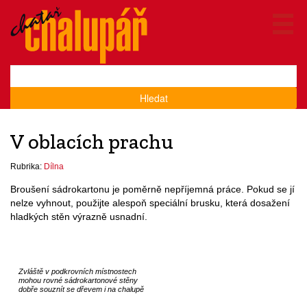
Hledat
V oblacích prachu
Rubrika:
Dílna
Broušení sádrokartonu je poměrně nepříjemná práce. Pokud se jí
nelze vyhnout, použijte alespoň speciální brusku, která dosažení
hladkých stěn výrazně usnadní.
Zvláště v podkrovních místnostech
mohou rovné sádrokartonové stěny
dobře souznít se dřevem i na chalupě