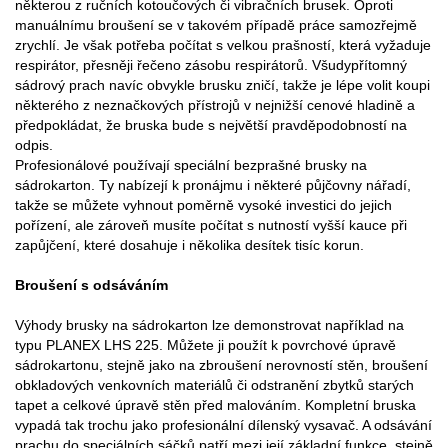
některou z ručních kotoučových či vibračních brusek. Oproti
manuálnímu broušení se v takovém případě práce samozřejmě
zrychlí. Je však potřeba počítat s velkou prašností, která vyžaduje
respirátor, přesněji řečeno zásobu respirátorů. Všudypřítomný
sádrový prach navíc obvykle brusku zničí, takže je lépe volit koupi
některého z neznačkových přístrojů v nejnižší cenové hladině a
předpokládat, že bruska bude s největší pravděpodobností na
odpis.
Profesionálové používají speciální bezprašné brusky na
sádrokarton. Ty nabízejí k pronájmu i některé půjčovny nářadí,
takže se můžete vyhnout poměrně vysoké investici do jejich
pořízení, ale zároveň musíte počítat s nutností vyšší kauce při
zapůjčení, které dosahuje i několika desítek tisíc korun.
Broušení s odsáváním
Výhody brusky na sádrokarton lze demonstrovat například na
typu PLANEX LHS 225. Můžete ji použít k povrchové úpravě
sádrokartonu, stejně jako na zbroušení nerovností stěn, broušení
obkladových venkovních materiálů či odstranění zbytků starých
tapet a celkové úpravě stěn před malováním. Kompletní bruska
vypadá tak trochu jako profesionální dílenský vysavač. A odsávání
prachu do speciálních sáčků patří mezi její základní funkce, stejně