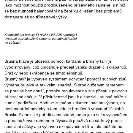
jako možnost použití prodlouženého přísavného ramene, s nímž
se bez nutnosti balancování na žebříku či lešení bez problémů
dostanete až do třímetrové výšky.
Kompletní set brusky PLANEX LHS 225 zahrnuje i
vysavač a prodloužené rameno, usnadňující práci
ve výškách
Brusná hlava je uložena pomocí kardanu a brusný talíř je
vypolstrovaný, což umožňuje předejít vzniku drážek či škrábanců.
Drážky nebo škrábance se tímto eliminují.
Brusný talíř je vybaven systémem uchycení pomocí suchých zipů,
výměna brusiva je tak velmi snadná. S prodlouženým ramenem
se pracuje bez obtíží, protože regulovatelná síla přisátí k povrchu
přístroj odlehčuje. V příslušenství jsou k dispozici i brusné talíře s
tlumicí podložkou. Hodí se zejména k tlumení sacího výkonu, na
nestandardní povrchy a tam, kde je broušená vrstva příliš slabá.
Brusku Planex lze pořídit samostatně, nebo jako set s vysavačem
a prodlouženým ramenem. Vysavač používá na sádrový prach
speciální sáčky a je vybaven oklepávačem filtru, ale můžete ho
použít i na vysavání běžného prachu s dokoupenými papírovými