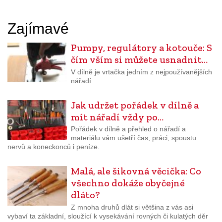
Zajímavé
Pumpy, regulátory a kotouče: S
čím vším si můžete usnadnit…
V dílně je vrtačka jedním z nejpoužívanějších
nářadí.
Jak udržet pořádek v dílně a
mít nářadí vždy po…
Pořádek v dílně a přehled o nářadí a
materiálu vám ušetří čas, práci, spoustu
nervů a koneckonců i peníze.
Malá, ale šikovná věcička: Co
všechno dokáže obyčejné
dláto?
Z mnoha druhů dlát si většina z vás asi
vybaví ta základní, sloužící k vysekávání rovných či kulatých děr