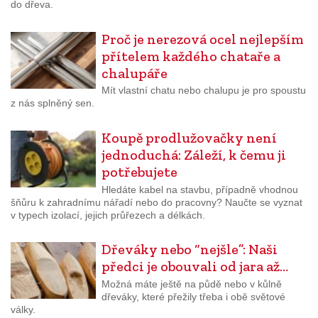
do dřeva.
Proč je nerezová ocel nejlepším
přítelem každého chataře a
chalupáře
Mít vlastní chatu nebo chalupu je pro spoustu
z nás splněný sen.
Koupě prodlužovačky není
jednoduchá: Záleží, k čemu ji
potřebujete
Hledáte kabel na stavbu, případně vhodnou
šňůru k zahradnímu nářadí nebo do pracovny? Naučte se vyznat
v typech izolací, jejich průřezech a délkách.
Dřeváky nebo “nejšle”: Naši
předci je obouvali od jara až…
Možná máte ještě na půdě nebo v kůlně
dřeváky, které přežily třeba i obě světové
války.