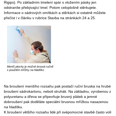
Rigips). Po základním tmelení spár s vložením pásky jen
odstraníte přebývající tmel. Potom celoplošně stěrkujete.
Informace o sádrových omítkách a stěrkách si ostatně můžete
přečíst i v článku v rubrice Stavba na stránkách 24 a 25.
Menší plochy je možné brousit ručně
s použitím mřížky na hladítko
Na broušení menšího rozsahu pak postačí ruční bruska na hrubé
broušení sádrokartonu, neboli struhák. Na základnu, vyrobenou z
polyuretanu a dřeva se připevňuje brusný plátek a jemné
dobroušení pak doděláte speciální brusnou mřížkou nasazenou
na hladítku.
K broušení většího rozsahu lidé při svépomocné stavbě často volí