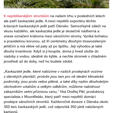
K nejoblíbenějším stromkům
na našem trhu v posledních letech
ale patří kavkazské jedle. A mezi největší exportéry těchto
krásných kavkazských jedlí patří Dánsko. Samozřejmě záleží na
vkusu každého, ale kavkazská jedle je skutečně nádherná a
snese označení královna mezi vánočními stromy. Vyniká bohatou
a pravidelnou korunou, až tři centimetry dlouhým tmavozeleným
jehličím a má větve od paty až po špičku. Její výhodou je také
dlouhý trvanlivost. Když si ji koupíte, doma ji hned uložte do
nádoby s vodou, ideálně do kýble, a nechte stromek v chladném
prostředí až do doby, než ho budete zdobit.
„Kavkazské jedle, které nabízíme v našich prodejnách vozíme
z dánských plantáží, protože jsou tam pro ně ideální klimatické
podmínky, jsou proto velice pěkné, a také díky našim dlouholetým
obchodním vztahům a velkým odběrům, můžeme nabídnout
zákazníkům velmi příznivou cenu,“
říká Ondřej Pikl, produktový
specialista z Mountfieldu, který patří mezi největší domácí
prodejce vánočních stromků. Každoročně doveze z Dánska okolo
350 tisíc kavkazských jedlí, což odpovídá 350 plně naložených
kamionů.