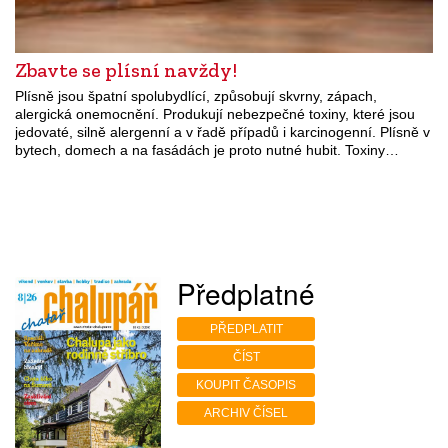
Zbavte se plísní navždy!
Plísně jsou špatní spolubydlící, způsobují skvrny, zápach,
alergická onemocnění. Produkují nebezpečné toxiny, které jsou
jedovaté, silně alergenní a v řadě případů i karcinogenní. Plísně v
bytech, domech a na fasádách je proto nutné hubit. Toxiny…
Předplatné
PŘEDPLATIT
ČÍST
KOUPIT ČASOPIS
ARCHIV ČÍSEL