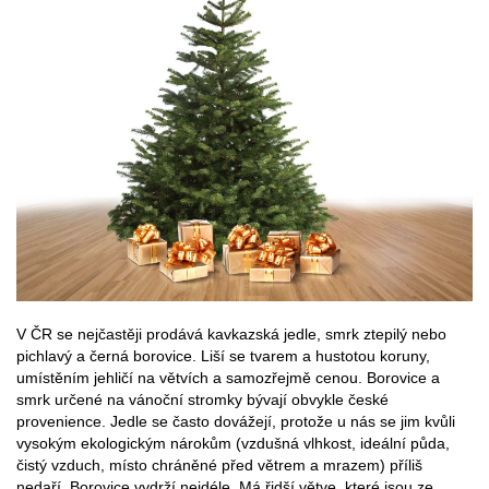
V ČR se nejčastěji prodává kavkazská jedle, smrk ztepilý nebo
pichlavý a černá borovice. Liší se tvarem a hustotou koruny,
umístěním jehličí na větvích a samozřejmě cenou. Borovice a
smrk určené na vánoční stromky bývají obvykle české
provenience. Jedle se často dovážejí, protože u nás se jim kvůli
vysokým ekologickým nárokům (vzdušná vlhkost, ideální půda,
čistý vzduch, místo chráněné před větrem a mrazem) příliš
nedaří. Borovice vydrží nejdéle. Má řidší větve, které jsou ze