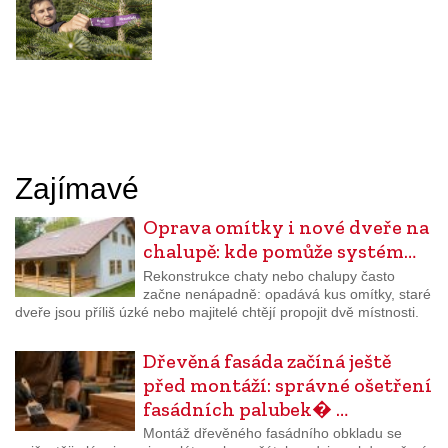
Zajímavé
Oprava omítky i nové dveře na
chalupě: kde pomůže systém…
Rekonstrukce chaty nebo chalupy často
začne nenápadně: opadává kus omítky, staré
dveře jsou příliš úzké nebo majitelé chtějí propojit dvě místnosti.
Dřevěná fasáda začíná ještě
před montáží: správné ošetření
fasádních palubek� …
Montáž dřevěného fasádního obkladu se