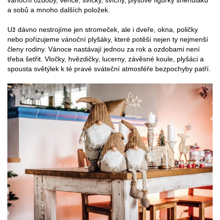
vánoční ozdoby, věnce, svíčky, svícny, plyšové figurky sněhuláků
a sobů a mnoho dalších položek.
Už dávno nestrojíme jen stromeček, ale i dveře, okna, poličky
nebo pořizujeme vánoční plyšáky, které potěší nejen ty nejmenší
členy rodiny. Vánoce nastávají jednou za rok a ozdobami není
třeba šetřit. Vločky, hvězdičky, lucerny, závěsné koule, plyšáci a
spousta světýlek k té pravé sváteční atmosféře bezpochyby patří.