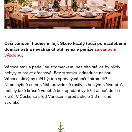
Češi vánoční tradice milují. Skoro každý touží po nazdobené
domácnosti a neváhají utratit nemalé peníze
za vánoční
výzdobu
.
Vánoce stojí a padají se stromečkem, bez této stálice by nikdy
nebyly to pravé ořechové. Bez stromku jednoduše nejsou
Vánoce. Jaký by měl být ten správný vánoční stromek?
Nepochybně co největší, pravidelně rostlý, s hustými větvemi. A
měl by také krásně vonět. A bez opadání vydržet aspoň do Tří
králů. V Česku se před Vánocemi prodá okolo 1,3 milionů
stromků.