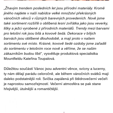
„Žhavým trendem posledních let jsou přírodní materiály. Kromě
jiného najdete v naší nabídce velké množství překrásných
vánočních věnců v různých barevných provedeních. Nově jsme
také sortiment rozšířili o oblíbená lesní zvířátka jako jsou veverky,
lišky a ježci vyrobené z přírodních materiálů. Trendy mezi barvami
pro letošní rok jsou bílá a kovově šedá. Dekorace v bílých
barvách jsou oblíbené dlouhodobě, a mají proto v našem
sortimentu své místo. Krásné, kovově šedé ozdoby jsme zařadili
do sortimentu v letošním roce nově a věříme, že se našim
zákazníkům budou líbit“
, vysvětluje produktová specialistka
Mountfieldu Kateřina Toupalová.
Důležitou součástí Vánoc jsou adventní věnce, svícny a lucerny,
ty nám dělají parádu celoročně, ale během vánočních svátků mají
daleko podstatnější roli. Svíčka zapálená při štědrovečerní večeři
je naprostou samozřejmostí. Večerní atmosféra se pak stane
hřejivější, útulnější a romantičtější.