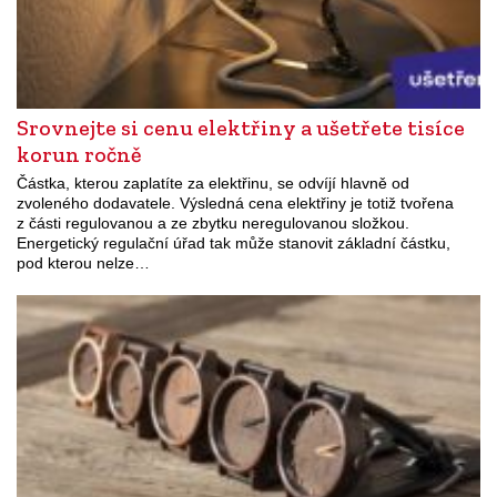
Srovnejte si cenu elektřiny a ušetřete tisíce
korun ročně
Částka, kterou zaplatíte za elektřinu, se odvíjí hlavně od
zvoleného dodavatele. Výsledná cena elektřiny je totiž tvořena
z části regulovanou a ze zbytku neregulovanou složkou.
Energetický regulační úřad tak může stanovit základní částku,
pod kterou nelze…