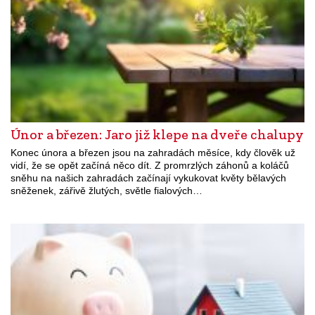
Únor a březen: Jaro již klepe na dveře chalupy
Konec února a březen jsou na zahradách měsíce, kdy člověk už
vidí, že se opět začíná něco dít. Z promrzlých záhonů a koláčů
sněhu na našich zahradách začínají vykukovat květy bělavých
sněženek, zářivě žlutých, světle fialových…