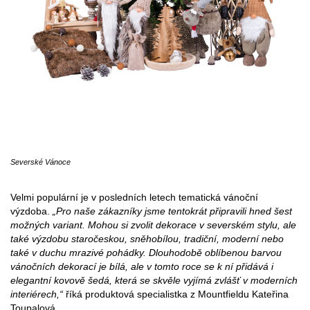
Severské Vánoce
Velmi populární je v posledních letech tematická vánoční
výzdoba.
„Pro naše zákazníky jsme tentokrát připravili hned šest
možných variant. Mohou si zvolit dekorace v severském stylu, ale
také výzdobu staročeskou, sněhobílou, tradiční, moderní nebo
také v duchu mrazivé pohádky. Dlouhodobě oblíbenou barvou
vánočních dekorací je bílá, ale v tomto roce se k ní přidává i
elegantní kovově šedá, která se skvěle vyjímá zvlášť v moderních
interiérech,“
říká produktová specialistka z Mountfieldu Kateřina
Toupalová.