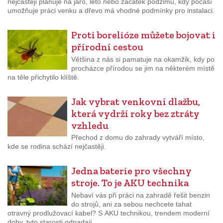
nejčastěji plánuje na jaro, léto nebo začátek podzimu, kdy počasí
umožňuje práci venku a dřevo má vhodné podmínky pro instalaci.
Proti borelióze můžete bojovat i
přírodní cestou
Většina z nás si pamatuje na okamžik, kdy po
procházce přírodou se jim na některém místě
na těle přichytilo klíště.
Jak vybrat venkovní dlažbu,
která vydrží roky bez ztráty
vzhledu
Přechod z domu do zahrady vytváří místo,
kde se rodina schází nejčastěji.
Jedna baterie pro všechny
stroje. To je AKU technika
Nebaví vás při práci na zahradě řešit benzin
do strojů, ani za sebou nechcete tahat
otravný prodlužovací kabel? S AKU technikou, trendem moderní
doby, tyto starosti odpadají.