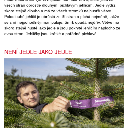
všech stran obrostlé dlouhým, pichlavým jehličím. Jedle vydrží
skoro stejně dlouho a má ze všech stromků nejhustší větve.
Polodlouhé jehličí je obrůstá ze tří stran a píchá nejméně, takže
se s ní nejpohodlněji manipuluje. Smrk opadá nejdřív. Větve má
skoro stejně husté jako jedle a jsou pokryté jehličím naplocho ze
dvou stran. Jehličky jsou krátké a pořádně pichlavé.
NENÍ JEDLE JAKO JEDLE