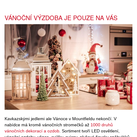
VÁNOČNÍ VÝZDOBA JE POUZE NA VÁS
Kavkazskými jedlemi ale Vánoce v Mountfieldu nekončí. V
nabídce má kromě vánočních stromečků až
1000 druhů
vánočních dekorací a ozdob
. Sortiment tvoří LED osvětlení,