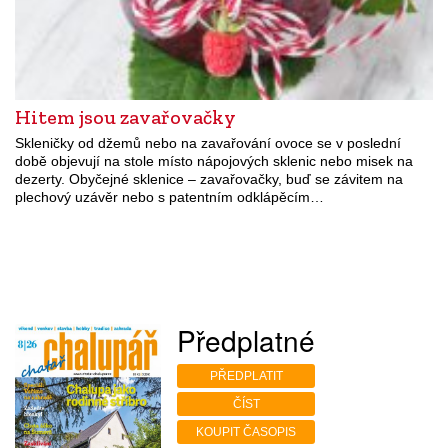
Hitem jsou zavařovačky
Skleničky od džemů nebo na zavařování ovoce se v poslední
době objevují na stole místo nápojových sklenic nebo misek na
dezerty. Obyčejné sklenice – zavařovačky, buď se závitem na
plechový uzávěr nebo s patentním odklápěcím…
Předplatné
PŘEDPLATIT
ČÍST
KOUPIT ČASOPIS