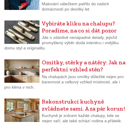
Malování válečkem patřilo do našich
domácností po desítky let.
Vybíráte kliku na chalupu?
Poradíme, na co si dát pozor
Jde o zdánlivě nenápadné detaily, jejichž
promyšlený výběr dodá interiéru i vnějšku
domu styl a originalitu.
Omítky, stěrky a nátěry: Jak na
perfektní vzhled stěn?
Na chalupách jsou omítky důležité nejen pro
barevnost a celkový vzhled místností, ale i
pro klima v nich.
Rekonstrukci kuchyně
zvládnete sami. A za pár korun!
Kuchyně je srdcem každé chalupy, kde se
nejen vaří, ale také schází rodina a přátelé.