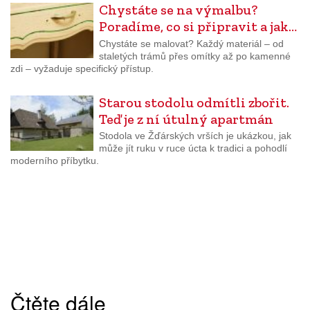
Chystáte se na výmalbu?
Poradíme, co si připravit a jak…
Chystáte se malovat? Každý materiál – od
staletých trámů přes omítky až po kamenné
zdi – vyžaduje specifický přístup.
Starou stodolu odmítli zbořit.
Teď je z ní útulný apartmán
Stodola ve Žďárských vrších je ukázkou, jak
může jít ruku v ruce úcta k tradici a pohodlí
moderního příbytku.
Čtěte dále