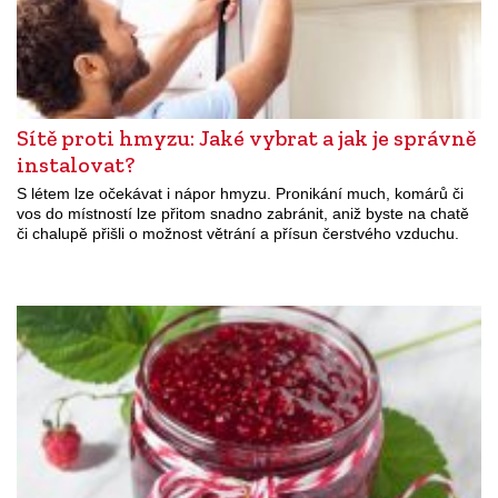
Sítě proti hmyzu: Jaké vybrat a jak je správně
instalovat?
S létem lze očekávat i nápor hmyzu. Pronikání much, komárů či
vos do místností lze přitom snadno zabránit, aniž byste na chatě
či chalupě přišli o možnost větrání a přísun čerstvého vzduchu.