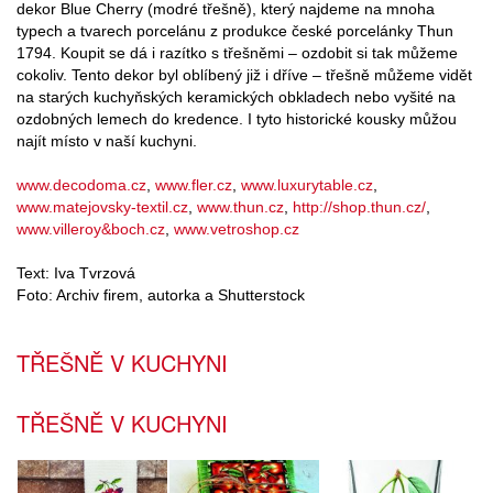
dekor Blue Cherry (modré třešně), který najdeme na mnoha
typech a tvarech porcelánu z produkce české porcelánky Thun
1794. Koupit se dá i razítko s třešněmi – ozdobit si tak můžeme
cokoliv. Tento dekor byl oblíbený již i dříve – třešně můžeme vidět
na starých kuchyňských keramických obkladech nebo vyšité na
ozdobných lemech do kredence. I tyto historické kousky můžou
najít místo v naší kuchyni.
www.decodoma.cz
,
www.fler.cz
,
www.luxurytable.cz
,
www.matejovsky-textil.cz
,
www.thun.cz
,
http://shop.thun.cz/
,
www.villeroy&boch.cz
,
www.vetroshop.cz
Text: Iva Tvrzová
Foto: Archiv firem, autorka a Shutterstock
TŘEŠNĚ V KUCHYNI
TŘEŠNĚ V KUCHYNI