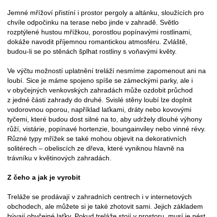
Jemné mřížoví přistíní i prostor pergoly a altánku, sloužících pro
chvíle odpočinku na terase nebo jinde v zahradě. Světlo
rozptýlené hustou mřížkou, porostlou popínavými rostlinami,
dokáže navodit příjemnou romantickou atmosféru. Zvláště,
budou-li se po stěnách šplhat rostliny s voňavými květy.
Ve výčtu možností uplatnění treláží nesmíme zapomenout ani na
loubí. Sice je máme spojeno spíše se zámeckými parky, ale i
v obyčejných venkovských zahradách může ozdobit průchod
z jedné části zahrady do druhé. Svislé stěny loubí lze doplnit
vodorovnou oporou, například laťkami, dráty nebo kovovými
tyčemi, které budou dost silné na to, aby udržely dlouhé výhony
růží, vistárie, popínavé hortenzie, boungainviley nebo vinné révy.
Různé typy mřížek se také mohou objevit na dekorativních
solitérech – obeliscích ze dřeva, které vyniknou hlavně na
trávníku v květinových zahradách.
Z čeho a jak je vyrobit
Treláže se prodávají v zahradních centrech i v internetových
obchodech, ale můžete si je také zhotovit sami. Jejich základem
bývají obyčejné laťky. Pokud treláže stojí v prostoru, musí je nést