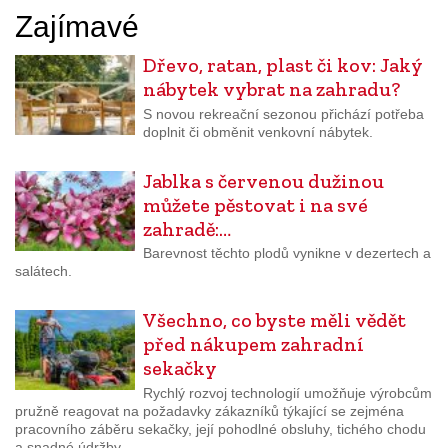
Zajímavé
Dřevo, ratan, plast či kov: Jaký
nábytek vybrat na zahradu?
S novou rekreační sezonou přichází potřeba
doplnit či obměnit venkovní nábytek.
Jablka s červenou dužinou
můžete pěstovat i na své
zahradě:…
Barevnost těchto plodů vynikne v dezertech a
salátech.
Všechno, co byste měli vědět
před nákupem zahradní
sekačky
Rychlý rozvoj technologií umožňuje výrobcům
pružně reagovat na požadavky zákazníků týkající se zejména
pracovního záběru sekačky, její pohodlné obsluhy, tichého chodu
a snadné údržby.