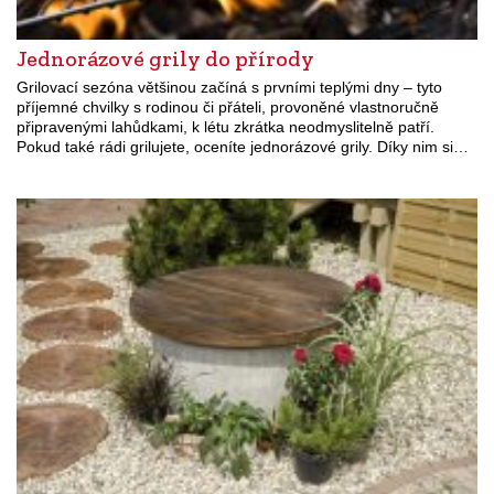
Jednorázové grily do přírody
Grilovací sezóna většinou začíná s prvními teplými dny – tyto
příjemné chvilky s rodinou či přáteli, provoněné vlastnoručně
připravenými lahůdkami, k létu zkrátka neodmyslitelně patří.
Pokud také rádi grilujete, oceníte jednorázové grily. Díky nim si…