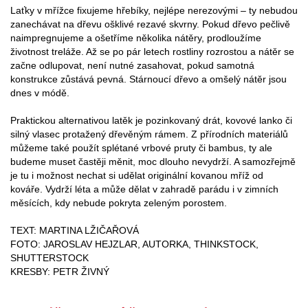
Laťky v mřížce fixujeme hřebíky, nejlépe nerezovými – ty nebudou
zanechávat na dřevu ošklivé rezavé skvrny. Pokud dřevo pečlivě
naimpregnujeme a ošetříme několika nátěry, prodloužíme
životnost treláže. Až se po pár letech rostliny rozrostou a nátěr se
začne odlupovat, není nutné zasahovat, pokud samotná
konstrukce zůstává pevná. Stárnoucí dřevo a omšelý nátěr jsou
dnes v módě.
Praktickou alternativou latěk je pozinkovaný drát, kovové lanko či
silný vlasec protažený dřevěným rámem. Z přírodních materiálů
můžeme také použít splétané vrbové pruty či bambus, ty ale
budeme muset častěji měnit, moc dlouho nevydrží. A samozřejmě
je tu i možnost nechat si udělat originální kovanou mříž od
kováře. Vydrží léta a může dělat v zahradě parádu i v zimních
měsících, kdy nebude pokryta zeleným porostem.
TEXT: MARTINA LŽIČAŘOVÁ
FOTO: JAROSLAV HEJZLAR, AUTORKA, THINKSTOCK,
SHUTTERSTOCK
KRESBY: PETR ŽIVNÝ