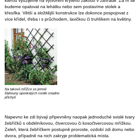
kterou využijeme na vytvoření krytého zákoutí v zahradě. Za ní se
budeme opalovat na lehátku nebo sem postavíme stolek a
křesílka. Větší a složitější konstrukce lze dokonce pospojovat z
více křídel, třeba i s průchodem, lavičkou či truhlíkem na květiny.
Na takové mřížce se jemné
šlahouny úponkatých rostlin snadno
přichytí
Napevno ke zdi bývají připevněny naopak jednoduché svislé tvary
žebříčků s obdélníkovou, čtvercovou či kosočtvercovou mřížkou.
Zeleň, která žebříčkem postupně proroste, ozdobí zdi domu nebo
dvora, případně na nich zakryje problematická místa.