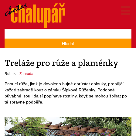
Hledat
Treláže pro růže a plaménky
Rubrika:
Zahrada
Pnoucí růže, jimž je dovoleno bujně obrůstat oblouky, propůjčí
každé zahradě kouzlo zámku Šípkové Růženky. Podobně
půvabné jsou i další popínavé rostliny, když se mohou šplhat po
té správné podpěře.