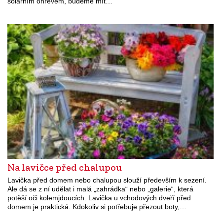
solárním ohřevem, budeme mít…
Na lavičce před chalupou
Lavička před domem nebo chalupou slouží především k sezení.
Ale dá se z ní udělat i malá „zahrádka“ nebo „galerie“, která
potěší oči kolemjdoucích. Lavička u vchodových dveří před
domem je praktická. Kdokoliv si potřebuje přezout boty,…