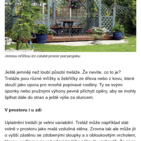
Jemnou mřížkou lze zútulnit prostor pod pergolou
Ještě jemněji než loubí působí treláže. Že nevíte, co to je?
Treláže jsou různé mřížky a žebříčky ze dřeva nebo z kovu, které
slouží jako opora pro mnohé popínavé rostliny. Ty se svými
úponky nebo pružnými výhony pevně přichytí opěry, aby se mohly
šplhat dále do stran a ještě výše za sluncem.
V prostoru i u zdi
Uplatnění treláží je velmi variabilní. Treláž může například stát
volně v prostoru jako malá vzdušná stěna. Zrovna tak ale může jít
o vyšší zástěnu se zdobenými sloupky a s obloukovitým vrcholem,