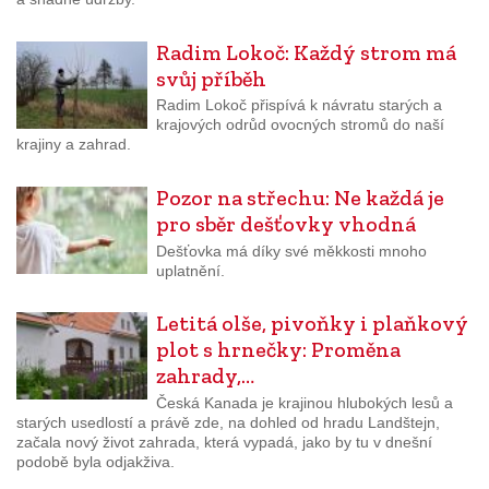
Radim Lokoč: Každý strom má
svůj příběh
Radim Lokoč přispívá k návratu starých a
krajových odrůd ovocných stromů do naší
krajiny a zahrad.
Pozor na střechu: Ne každá je
pro sběr dešťovky vhodná
Dešťovka má díky své měkkosti mnoho
uplatnění.
Letitá olše, pivoňky i plaňkový
plot s hrnečky: Proměna
zahrady,…
Česká Kanada je krajinou hlubokých lesů a
starých usedlostí a právě zde, na dohled od hradu Landštejn,
začala nový život zahrada, která vypadá, jako by tu v dnešní
podobě byla odjakživa.