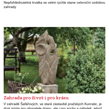
Nepřehlédnutelná trvalka se velmi rychle stane celoroční ozdobou
zahrady.
Zahrada pro život i pro krásu
V zahradě Šafářových, ve staré zástavbě pražských Kunratic, je
dost místa pro obyvatele domu, ale i pro sochy a nábytek, jehož