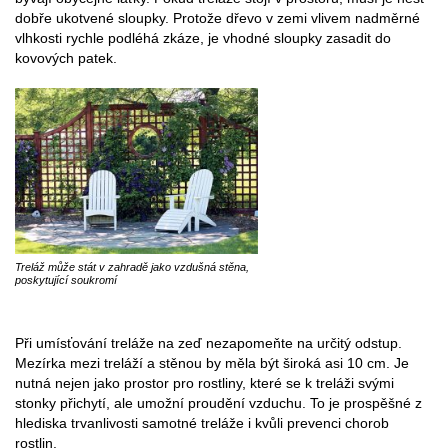
dobře ukotvené sloupky. Protože dřevo v zemi vlivem nadměrné
vlhkosti rychle podléhá zkáze, je vhodné sloupky zasadit do
kovových patek.
Treláž může stát v zahradě jako vzdušná stěna,
poskytující soukromí
Při umísťování treláže na zeď nezapomeňte na určitý odstup.
Mezírka mezi treláží a stěnou by měla být široká asi 10 cm. Je
nutná nejen jako prostor pro rostliny, které se k treláži svými
stonky přichytí, ale umožní proudění vzduchu. To je prospěšné z
hlediska trvanlivosti samotné treláže i kvůli prevenci chorob
rostlin.