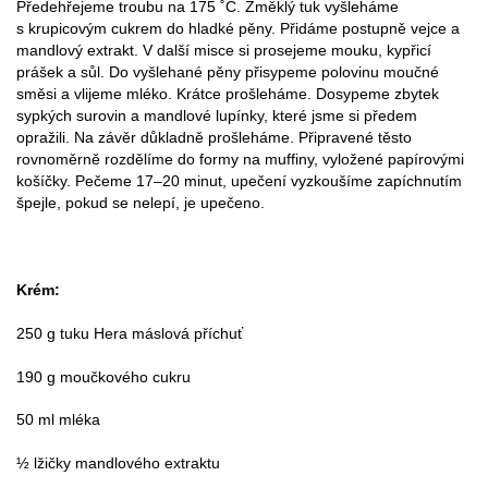
Předehřejeme troubu na 175 ˚C. Změklý tuk vyšleháme
s krupicovým cukrem do hladké pěny. Přidáme postupně vejce a
mandlový extrakt. V další misce si prosejeme mouku, kypřicí
prášek a sůl. Do vyšlehané pěny přisypeme polovinu moučné
směsi a vlijeme mléko. Krátce prošleháme. Dosypeme zbytek
sypkých surovin a mandlové lupínky, které jsme si předem
opražili. Na závěr důkladně prošleháme. Připravené těsto
rovnoměrně rozdělíme do formy na muffiny, vyložené papírovými
košíčky. Pečeme 17–20 minut, upečení vyzkoušíme zapíchnutím
špejle, pokud se nelepí, je upečeno.
Krém:
250 g tuku Hera máslová příchuť
190 g moučkového cukru
50 ml mléka
½ lžičky mandlového extraktu