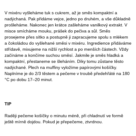
V mixéru vyšleháme tuk s cukrem, až je směs kompaktní a
nadýchaná. Pak přidáme vejce, jedno po druhém, a vše důkladně
prošleháme. Nakonec jen krátce zašleháme vanilkový extrakt. V
misce smícháme mouku, prášek do pečiva a sůl. Směs
prosejeme přes sítko a postupně ji zapracujeme spolu s mlékem
a čokoládou do vyšlehané směsi v mixéru. Ingredience přidáváme
střídavě, mixujeme na nižší rychlost a po menších částech. Vždy
začínáme a končíme suchou směsí. Jakmile je směs hladká a
kompaktní, přestaneme se šleháním. Díky tomu zůstane těsto
nadýchané. Plech na muffiny vyložíme papírovými košíčky.
Naplníme je do 2/3 těstem a pečeme v troubě předehřáté na 180
°C po dobu 17–20 minut.
TIP
Raději pečeme košíčky o minutu méně, při chladnutí ve formě
ještě mírně dojdou. Pokud je přepečeme, ztvrdnou.