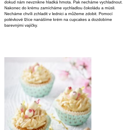
dokud nám nevznikne hladká hmota. Pak necháme vychladnout.
Nakonec do krému zamícháme vychladlou čokoládu a müsli.
Necháme chvíli zchladit v lednici a můžeme zdobit. Pomocí
polévkové lžíce nanášíme krém na cupcakes a dozdobíme
barevnými vajíčky.