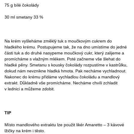
75 g bílé čokolády
30 ml smetany 33 %
Na krém vyšleháme změklý tuk s moučkovým cukrem do
hladkého krému. Postupujeme tak, že na dno umístíme do jedné
části tuk a do druhé nasypeme moučkový cukr, který zalijeme a
promícháme s vlažným mlékem. Poté začneme vše šlehat do
hladké pěny. Smetanu s kousky čokolády rozpustíme v kastrůlku,
dokud nám nevznikne hladká hmota. Pak necháme vychladnout.
Nakonec do krému přidáme vychladlou čokoládu a mandlový
extrakt. Důkladně vše promícháme. Necháme chvíli zchladit
v lednici a můžeme zdobit.
TIP
Místo mandlového extraktu lze použit likér Amaretto – 3 kávové
lžičky na krém i těsto.