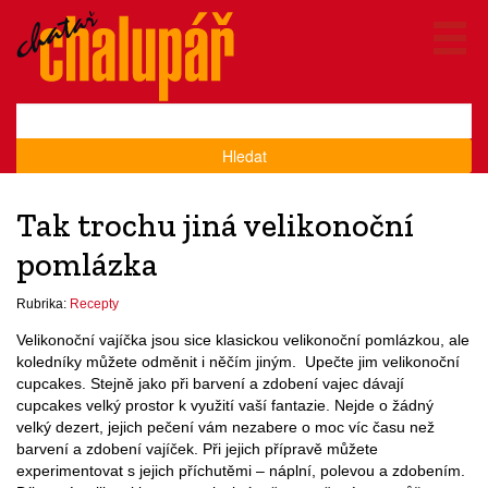
Hledat
Tak trochu jiná velikonoční
pomlázka
Rubrika:
Recepty
Velikonoční vajíčka jsou sice klasickou velikonoční pomlázkou, ale
koledníky můžete odměnit i něčím jiným. Upečte jim velikonoční
cupcakes. Stejně jako při barvení a zdobení vajec dávají
cupcakes velký prostor k využití vaší fantazie. Nejde o žádný
velký dezert, jejich pečení vám nezabere o moc víc času než
barvení a zdobení vajíček. Při jejich přípravě můžete
experimentovat s jejich příchutěmi – náplní, polevou a zdobením.