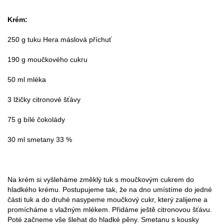
Krém:
250 g tuku Hera máslová příchuť
190 g moučkového cukru
50 ml mléka
3 lžičky citronové šťávy
75 g bílé čokolády
30 ml smetany 33 %
Na krém si vyšleháme změklý tuk s moučkovým cukrem do
hladkého krému. Postupujeme tak, že na dno umístíme do jedné
části tuk a do druhé nasypeme moučkový cukr, který zalijeme a
promícháme s vlažným mlékem. Přidáme ještě citronovou šťávu.
Poté začneme vše šlehat do hladké pěny. Smetanu s kousky