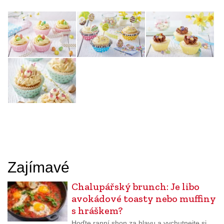
Zajímavé
Chalupářský brunch: Je libo
avokádové toasty nebo muffiny
s hráškem?
Hoďte ranní shon za hlavu a vychutnejte si