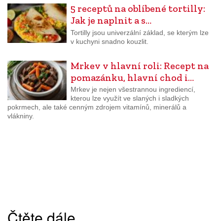
5 receptů na oblíbené tortilly:
Jak je naplnit a s…
Tortilly jsou univerzální základ, se kterým lze
v kuchyni snadno kouzlit.
Mrkev v hlavní roli: Recept na
pomazánku, hlavní chod i…
Mrkev je nejen všestrannou ingrediencí,
kterou lze využít ve slaných i sladkých
pokrmech, ale také cenným zdrojem vitamínů, minerálů a
vlákniny.
Čtěte dále