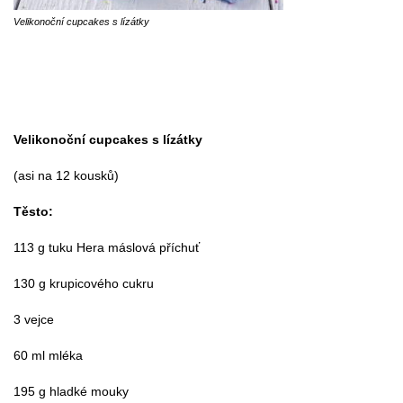
Velikonoční cupcakes s lízátky
Velikonoční cupcakes s lízátky
(asi na 12 kousků)
Těsto:
113 g tuku Hera máslová příchuť
130 g krupicového cukru
3 vejce
60 ml mléka
195 g hladké mouky