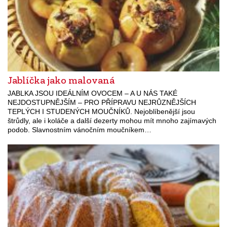
Jablíčka jako malovaná
JABLKA JSOU IDEÁLNÍM OVOCEM – A U NÁS TAKÉ
NEJDOSTUPNĚJŠÍM – PRO PŘÍPRAVU NEJRŮZNĚJŠÍCH
TEPLÝCH I STUDENÝCH MOUČNÍKŮ. Nejoblíbenější jsou
štrůdly, ale i koláče a další dezerty mohou mít mnoho zajímavých
podob. Slavnostním vánočním moučníkem…