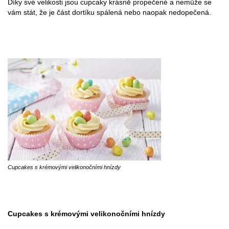
Díky své velikosti jsou cupcaky krásně propečené a nemůže se
vám stát, že je část dortíku spálená nebo naopak nedopečená.
Cupcakes s krémovými velikonočními hnízdy
Cupcakes s krémovými velikonočními hnízdy