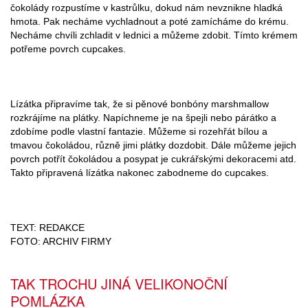
čokolády rozpustíme v kastrůlku, dokud nám nevznikne hladká
hmota. Pak necháme vychladnout a poté zamícháme do krému.
Necháme chvíli zchladit v lednici a můžeme zdobit. Tímto krémem
potřeme povrch cupcakes.
Lízátka připravíme tak, že si pěnové bonbóny marshmallow
rozkrájíme na plátky. Napíchneme je na špejli nebo párátko a
zdobíme podle vlastní fantazie. Můžeme si rozehřát bílou a
tmavou čokoládou, různě jimi plátky dozdobit. Dále můžeme jejich
povrch potřít čokoládou a posypat je cukrářskými dekoracemi atd.
Takto připravená lízátka nakonec zabodneme do cupcakes.
TEXT: REDAKCE
FOTO: ARCHIV FIRMY
TAK TROCHU JINÁ VELIKONOČNÍ
POMLÁZKA