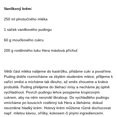
Vanilkový krém:
250 ml plnotučného mléka
1 sáček vanilkového pudingu
60 g moučkového cukru
200 g rostlinného tuku Hera máslová příchuť
Větší část mléka nalijeme do kastrůlku, přidáme cukr a povaříme.
Puding dobře rozmícháme ve zbylém studeném mléce, přilijeme k
vařící směsi a mícháme tak dlouho, až směs zhoustne a krátce
probublá. Puding přelijeme do šlehací mísy a necháme jej úplně
vychladnout. Povrch pudingu lehce posypeme krupicovým
cukrem, aby na něm nevznikl škraloup. Do vychladlého pudingu
vmícháme po kouscích rostlinný tuk Hera a šleháme, dokud
nevznikne hladký krém. Hotový krém můžeme různě dochucovat
např. mletou kávou, oříšky, kokosem či jinými ingrediencemi.