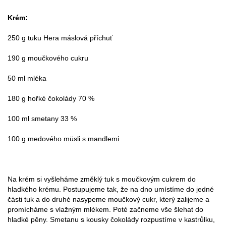
Krém:
250 g tuku Hera máslová příchuť
190 g moučkového cukru
50 ml mléka
180 g hořké čokolády 70 %
100 ml smetany 33 %
100 g medového müsli s mandlemi
Na krém si vyšleháme změklý tuk s moučkovým cukrem do
hladkého krému. Postupujeme tak, že na dno umístíme do jedné
části tuk a do druhé nasypeme moučkový cukr, který zalijeme a
promícháme s vlažným mlékem. Poté začneme vše šlehat do
hladké pěny. Smetanu s kousky čokolády rozpustíme v kastrůlku,