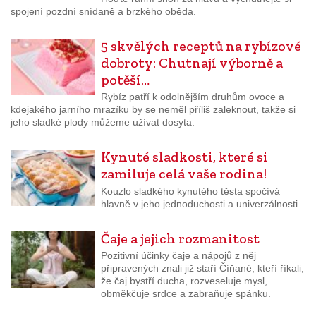
spojení pozdní snídaně a brzkého oběda.
5 skvělých receptů na rybízové
dobroty: Chutnají výborně a
potěší…
Rybíz patří k odolnějším druhům ovoce a
kdejakého jarního mrazíku by se neměl příliš zaleknout, takže si
jeho sladké plody můžeme užívat dosyta.
Kynuté sladkosti, které si
zamiluje celá vaše rodina!
Kouzlo sladkého kynutého těsta spočívá
hlavně v jeho jednoduchosti a univerzálnosti.
Čaje a jejich rozmanitost
Pozitivní účinky čaje a nápojů z něj
připravených znali již staří Číňané, kteří říkali,
že čaj bystří ducha, rozveseluje mysl,
obměkčuje srdce a zabraňuje spánku.