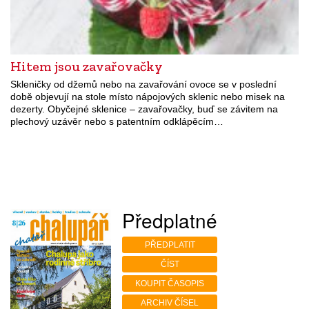
Hitem jsou zavařovačky
Skleničky od džemů nebo na zavařování ovoce se v poslední
době objevují na stole místo nápojových sklenic nebo misek na
dezerty. Obyčejné sklenice – zavařovačky, buď se závitem na
plechový uzávěr nebo s patentním odklápěcím…
Předplatné
PŘEDPLATIT
ČÍST
KOUPIT ČASOPIS
ARCHIV ČÍSEL