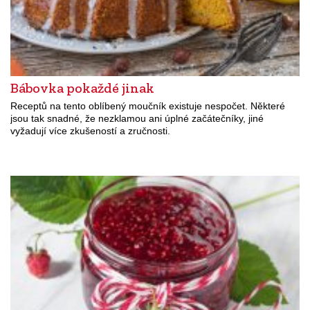
Bábovka pokaždé jinak
Receptů na tento oblíbený moučník existuje nespočet. Některé
jsou tak snadné, že nezklamou ani úplné začátečníky, jiné
vyžadují více zkušeností a zručnosti.