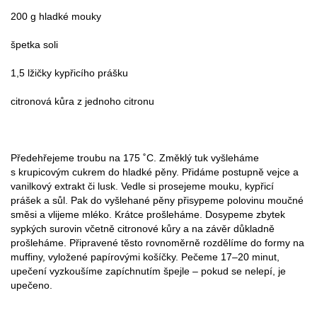
200 g hladké mouky
špetka soli
1,5 lžičky kypřicího prášku
citronová kůra z jednoho citronu
Předehřejeme troubu na 175 ˚C. Změklý tuk vyšleháme
s krupicovým cukrem do hladké pěny. Přidáme postupně vejce a
vanilkový extrakt či lusk. Vedle si prosejeme mouku, kypřicí
prášek a sůl. Pak do vyšlehané pěny přisypeme polovinu moučné
směsi a vlijeme mléko. Krátce prošleháme. Dosypeme zbytek
sypkých surovin včetně citronové kůry a na závěr důkladně
prošleháme. Připravené těsto rovnoměrně rozdělíme do formy na
muffiny, vyložené papírovými košíčky. Pečeme 17–20 minut,
upečení vyzkoušíme zapíchnutím špejle – pokud se nelepí, je
upečeno.