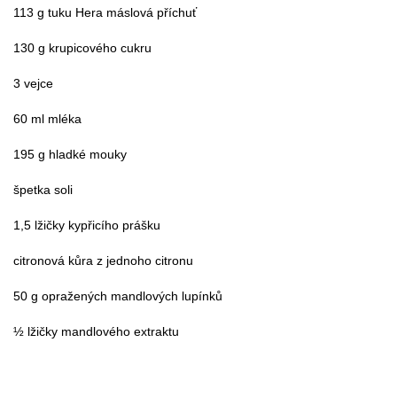
113 g tuku Hera máslová příchuť
130 g krupicového cukru
3 vejce
60 ml mléka
195 g hladké mouky
špetka soli
1,5 lžičky kypřicího prášku
citronová kůra z jednoho citronu
50 g opražených mandlových lupínků
½ lžičky mandlového extraktu