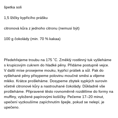
špetka soli
1,5 lžičky kypřicího prášku
citronová kůra z jednoho citronu (nemusí být)
100 g čokolády (min. 70 % kakaa)
Předehřejeme troubu na 175 ˚C. Změklý rostlinný tuk vyšleháme
s krupicovým cukrem do hladké pěny. Přidáme postupně vejce.
V další míse prosejeme mouku, kypřicí prášek a sůl. Pak do
vyšlehané pěny přisypeme polovinu moučné směsi a vlijeme
mléko. Krátce prošleháme. Dosypeme zbytek sypkých surovin
včetně citronové kůry a nastrouhané čokolády. Důkladně vše
prošleháme. Připravené těsto rovnoměrně rozdělíme do formy na
muffiny, vyložené papírovými košíčky. Pečeme 17–20 minut,
upečení vyzkoušíme zapíchnutím špejle, pokud se nelepí, je
upečeno.