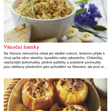
Vánoční ňamky
Na Vánoce nemusíme mlsat jen sladké cukroví, leckomu přijde k
chuti spíše něco slaného, kyselého nebo pikantního. Chlebíčky,
nejrůznější jednohubky, plněné paštičky a podobné pochoutky
jsou oblíbeny především jako pohoštění na Silvestra, ale proč si…