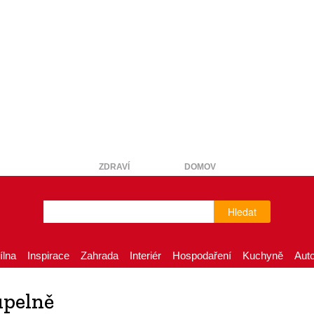
ZDRAVÍ
DOMOV
Hledat
ílna
Inspirace
Zahrada
Interiér
Hospodaření
Kuchyně
Aut
upelně