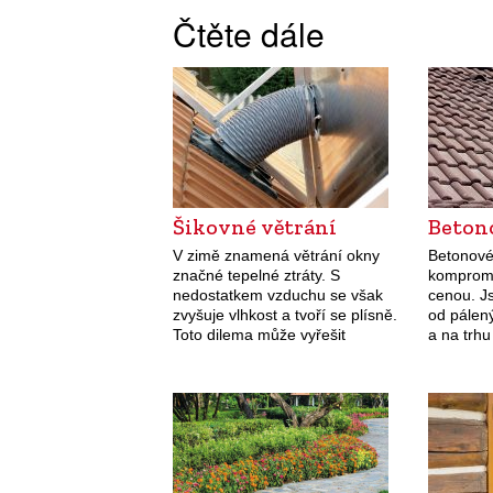
Čtěte dále
Šikovné větrání
Beton
V zimě znamená větrání okny
Betonové
značné tepelné ztráty. S
kompromi
nedostatkem vzduchu se však
cenou. J
zvyšuje vlhkost a tvoří se plísně.
od pálený
Toto dilema může vyřešit
a na trhu
rekuperace, která do domu
od klasik
přivádí čerstvý vzduch a ohřívá
design. 
jej teplem, které…
jejich…