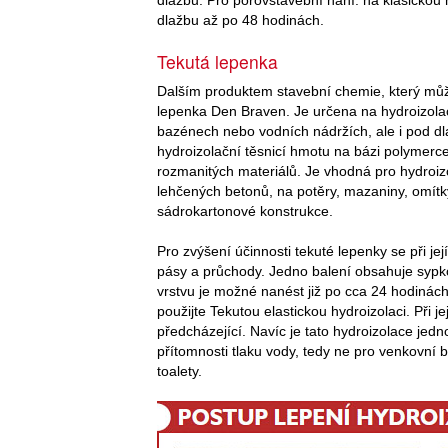
dlažbu až po 48 hodinách.
Tekutá lepenka
Dalším produktem stavební chemie, který můž
lepenka Den Braven. Je určena na hydroizola
bazénech nebo vodních nádržích, ale i pod dla
hydroizolační těsnicí hmotu na bázi polymer
rozmanitých materiálů. Je vhodná pro hydroiz
lehčených betonů, na potěry, mazaniny, omítky
sádrokartonové konstrukce.
Pro zvýšení účinnosti tekuté lepenky se při jej
pásy a průchody. Jedno balení obsahuje sypk
vrstvu je možné nanést již po cca 24 hodinách.
použijte Tekutou elastickou hydroizolaci. Při j
předcházející. Navíc je tato hydroizolace je
přítomnosti tlaku vody, tedy ne pro venkovní
toalety.