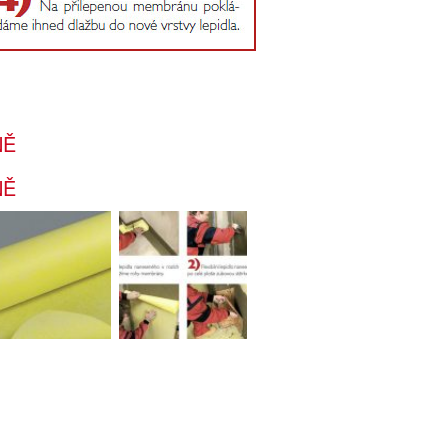
NĚ
NĚ