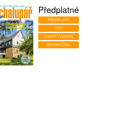
Předplatné
PŘEDPLATIT
ČÍST
KOUPIT ČASOPIS
ARCHIV ČÍSEL