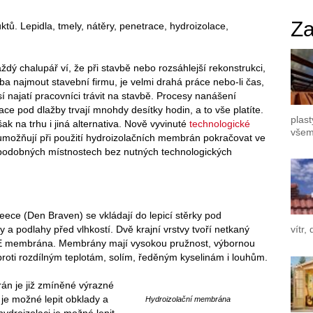
Za
tů. Lepidla, tmely, nátěry, penetrace, hydroizolace,
dý chalupář ví, že při stavbě nebo rozsáhlejší rekonstrukci,
eba najmout stavební firmu, je velmi drahá práce nebo-li čas,
í najatí pracovníci trávit na stavbě. Procesy nanášení
ace pod dlažby trvají mnohdy desítky hodin, a to vše platíte.
plast
šak na trhu i jiná alternativa. Nově vyvinuté
technologické
všem
možňují při použití hydroizolačních membrán pokračovat ve
 podobných místnostech bez nutných technologických
ce (Den Braven) se vkládají do lepicí stěrky pod
 a podlahy před vlhkostí. Dvě krajní vrstvy tvoří netkaný
vítr,
á PE membrána. Membrány mají vysokou pružnost, výbornou
roti rozdílným teplotám, solím, ředěným kyselinám i louhům.
án je již zmíněné výrazné
 je možné lepit obklady a
Hydroizolační membrána
ydroizolaci je možné lepit