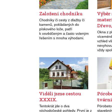
Založení chodníku
Výběr
materi
Chodníky či cesty z dlažby či
kamenů, pokládaných do
Dřevo,
pískového lože, patří
Okna z pl
k osvědčeným a často voleným
víceméně 
řešením s mnoha výhodami.
vzhled v
Základem funkční, pevné,
nevyhovu
stabilní a trvanlivé zahradní cesty
vždy spol
je vždy důkladně upravený
drahé a v
podklad.
Viděli jsme cestou
Pórob
XXXIX.
tvárn
Tentokrát jde o dva
Pórobeto
východočeské pohledy. První je z
stavebním