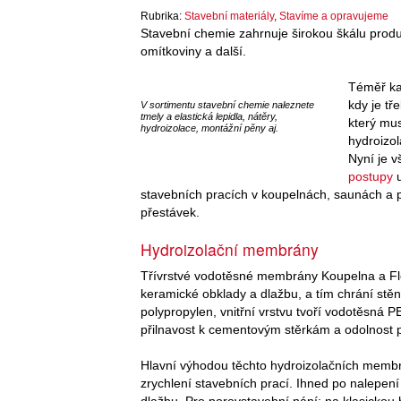
Rubrika:
Stavební materiály
,
Stavíme a opravujeme
Stavební chemie zahrnuje širokou škálu produk
omítkoviny a další.
Téměř kaž
kdy je tř
V sortimentu stavební chemie naleznete
tmely a elastická lepidla, nátěry,
který mus
hydroizolace, montážní pěny aj.
hydroizol
Nyní je v
postupy
u
stavebních pracích v koupelnách, saunách a
přestávek.
Hydroizolační membrány
Třívrstvé vodotěsné membrány Koupelna a Flee
keramické obklady a dlažbu, a tím chrání stěny
polypropylen, vnitřní vrstvu tvoří vodotěsn
přilnavost k cementovým stěrkám a odolnost p
Hlavní výhodou těchto hydroizolačních membr
zrychlení stavebních prací. Ihned po nalepení
dlažbu. Pro porovstavební nání: na klasickou h