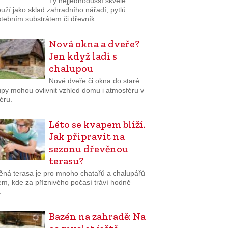
Ty nejjednodušší skvěle
uží jako sklad zahradního nářadí, pytlů
stebním substrátem či dřevník.
Nová okna a dveře?
Jen když ladí s
chalupou
Nové dveře či okna do staré
upy mohou ovlivnit vzhled domu i atmosféru v
iéru.
Léto se kvapem blíží.
Jak připravit na
sezonu dřevěnou
terasu?
ěná terasa je pro mnoho chatařů a chalupářů
em, kde za příznivého počasí tráví hodně
.
Bazén na zahradě: Na