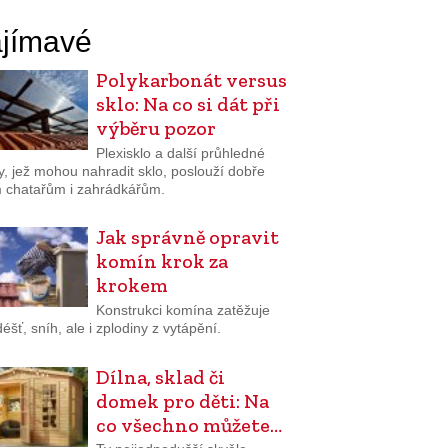
jímavé
Polykarbonát versus
sklo: Na co si dát při
výběru pozor
Plexisklo a další průhledné
y, jež mohou nahradit sklo, poslouží dobře
 chatařům i zahrádkářům.
Jak správně opravit
komín krok za
krokem
Konstrukci komína zatěžuje
 déšť, sníh, ale i zplodiny z vytápění.
Dílna, sklad či
domek pro děti: Na
co všechno můžete…