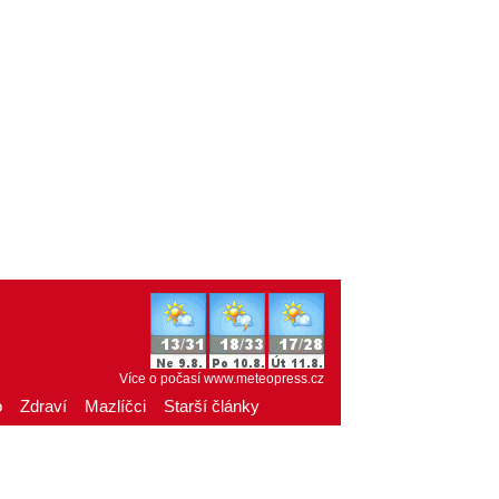
Více o počasí
www.meteopress.cz
o
Zdraví
Mazlíčci
Starší články