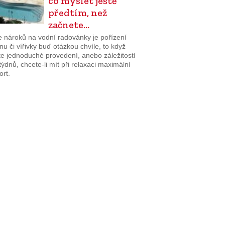
co myslet ještě
předtím, než
začnete…
e nároků na vodní radovánky je pořízení
u či vířivky buď otázkou chvíle, to když
te jednoduché provedení, anebo záležitostí
týdnů, chcete-li mít při relaxaci maximální
ort.