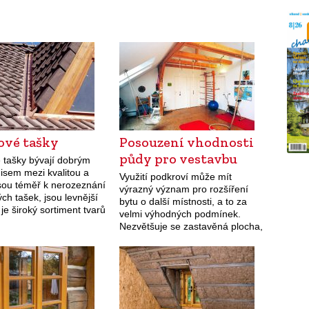
ové tašky
Posouzení vhodnosti
půdy pro vestavbu
 tašky bývají dobrým
sem mezi kvalitou a
Využití podkroví může mít
sou téměř k nerozeznání
výrazný význam pro rozšíření
ch tašek, jsou levnější
bytu o další místnosti, a to za
 je široký sortiment tvarů
velmi výhodných podmínek.
y až po originální
Nezvětšuje se zastavěná plocha,
Problémem může být
není třeba dělat žádné výkopy,
budovat základy, obvodové zdi,
vodotěsnou izolaci ani vnější…