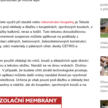
poslo
s pě
ete využít při stavbě nebo
rekonstrukci koupelny
je Tekutá
ci pod obklady a dlažbu v koupelnách, sprchových koutech, v
žby balkónů, teras a lodžií. Tuto tekutou dvousložkovou
cementové suspenze můžete aplikovat na podklady z
olaci zděných, betonových, železobetonových konstrukcí,
chal
, zdicí materiály z pálených cihel, desky CETRIS a
inter
ím použití vkládají do rohů, koutů a dilatačních spár těsnicí
ou a tekutou složku. Nanáší se ve dvou vrstvách. Druhou
 V případě, že budete chtít zkrátit technologické prostoje,
ejí aplikaci můžete další vrstvy nanášet ihned po vyschnutí
dnosložková. Určena je však pouze pod dlažbu a obklady bez
Dřev
 bazény a nádrže, ale do koupelen, sprchových koutů a na
míst
času