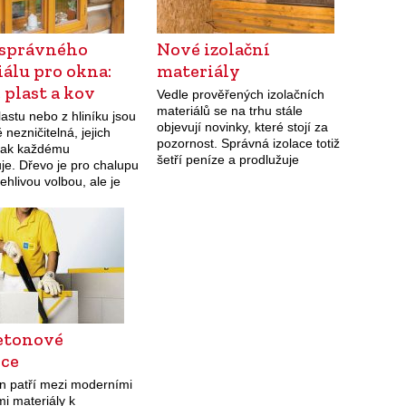
 správného
Nové izolační
álu pro okna:
materiály
 plast a kov
Vedle prověřených izolačních
materiálů se na trhu stále
astu nebo z hliníku jsou
objevují novinky, které stojí za
nezničitelná, jejich
pozornost. Správná izolace totiž
šak každému
šetří peníze a prodlužuje
je. Dřevo je pro chalupu
životnost staveb. K novinkám,
ehlivou volbou, ale je
které mohou oslovit i příznivce
yžaduje péči.
ekologického přístupu ke stavění
a…
etonové
ice
n patří mezi moderními
i materiály k