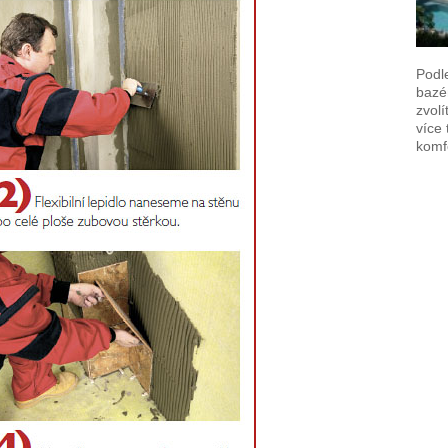
Podl
bazén
zvolí
více 
komf