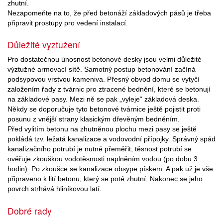
zhutní.
Nezapomeňte na to, že před betonáží základových pásů je třeba
připravit prostupy pro vedení instalací.
Důležité vyztužení
Pro dostatečnou únosnost betonové desky jsou velmi důležité
výztužné armovací sítě. Samotný postup betonování začíná
podsypovou vrstvou kameniva. Přesný obvod domu se vytyčí
založením řady z tvárnic pro ztracené bednění, které se betonují
na základové pasy. Mezi ně se pak „vyleje“ základová deska.
Někdy se doporučuje tyto betonové tvárnice ještě pojistit proti
posunu z vnější strany klasickým dřevěným bedněním.
Před vylitím betonu na zhutněnou plochu mezi pasy se ještě
pokládá tzv. ležatá kanalizace a vodovodní přípojky. Správný spád
kanalizačního potrubí je nutné přeměřit, těsnost potrubí se
ověřuje zkouškou vodotěsnosti naplněním vodou (po dobu 3
hodin). Po zkoušce se kanalizace obsype pískem. A pak už je vše
připraveno k lití betonu, který se poté zhutní. Nakonec se jeho
povrch strhává hliníkovou latí.
Dobré rady