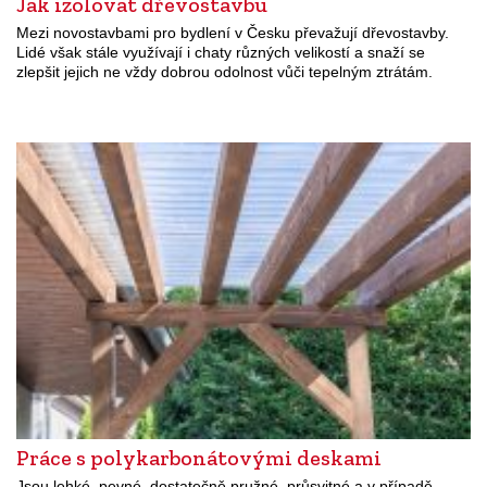
Jak izolovat dřevostavbu
Mezi novostavbami pro bydlení v Česku převažují dřevostavby.
Lidé však stále využívají i chaty různých velikostí a snaží se
zlepšit jejich ne vždy dobrou odolnost vůči tepelným ztrátám.
Práce s polykarbonátovými deskami
Jsou lehké, pevné, dostatečně pružné, průsvitné a v případě