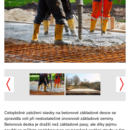
Celoplošné založení stavby na betonové základové desce se
zpravidla volí při nedostatečné únosnosti základové zeminy.
Betonová deska je dražší než základové pasy, ale díky jejímu
použití se můžete spolehnout na rovnoměrné sedání stavby a tím