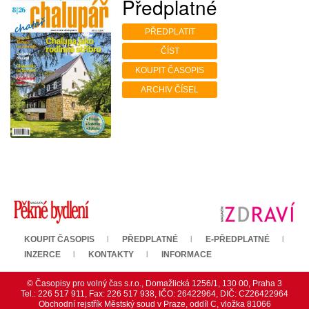
Předplatné
PŘEDPLATIT
ČÍST
KOUPIT ČASOPIS
ARCHIV ČÍSEL
KOUPIT ČASOPIS
PŘEDPLATNÉ
E-PŘEDPLATNÉ
INZERCE
KONTAKTY
INFORMACE
© Časopisy pro volný čas s.r.o., Domažlická 1256/1, 130 00, Praha 3
Tel.: 226 517 911, Fax: 226 517 938, IČO: 26422964, DIČ: CZ26422964
Obchodní rejstřík Městský soud v Praze, oddíl C, vložka 81066