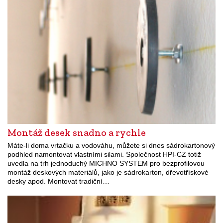
Montáž desek snadno a rychle
Máte-li doma vrtačku a vodováhu, můžete si dnes sádrokartonový
podhled namontovat vlastními silami. Společnost HPI-CZ totiž
uvedla na trh jednoduchý MICHNO SYSTEM pro bezprofilovou
montáž deskových materiálů, jako je sádrokarton, dřevotřískové
desky apod. Montovat tradiční…