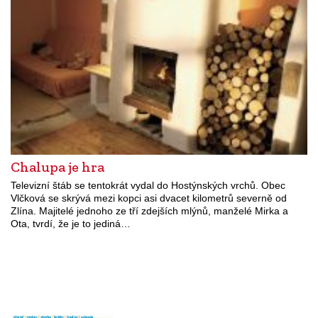
Chalupa je hra
Televizní štáb se tentokrát vydal do Hostýnských vrchů. Obec
Vlčková se skrývá mezi kopci asi dvacet kilometrů severně od
Zlína. Majitelé jednoho ze tří zdejších mlýnů, manželé Mirka a
Ota, tvrdí, že je to jediná…