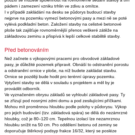
pádem i zamezení vzniku trhlin ve zdivu a omítce.
I v případě zakládání na desku se půdorys budoucí stavby
nejprve na pozemku vymezí betonovými pasy a mezi ně se poté
vylévá podkladní beton. Založení stavby na celistvé betonové
ploše tak zajišťuje rovnoměrnější přenos veškeré zátěže na
základovou zeminu a přispívá k lepší celkové stabilitě stavby.
Před betonováním
Než začnete s výkopovými pracemi pro obvodové základové
pasy, je důležité pozemek připravit. Obnáší to odstranění porostu
a odstranění ornice v ploše, na níž budete zakládat stavbu.
Ornice se později bude hodit pro terénní úpravy pozemku.
Vytyčení stavby se dělá v souladu s projektem a měl by je
provádět odborník.
Ve vyznačeném obrysu základů se vyhloubí základové pasy. Ty
se zřizují pod nosnými zdmi domu a pod zesilujícími příčkami.
Mohou mít proměnnou hloubku podle polohy v půdorysu. Výkop
pro jejich budování (tzv. základová spára) se dělá do nezámrzné
hloubky, což je 80–120 cm. Tepelnou izolací lze nezamrznou
hloubku snížit na 50 cm. Pro oddělení betonu od zeminy se
doporučuje štěrkový podsyp frakce 16/32, který se posléze