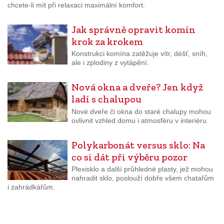
chcete-li mít při relaxaci maximální komfort.
Jak správně opravit komín
krok za krokem
Konstrukci komína zatěžuje vítr, déšť, sníh,
ale i zplodiny z vytápění.
Nová okna a dveře? Jen když
ladí s chalupou
Nové dveře či okna do staré chalupy mohou
ovlivnit vzhled domu i atmosféru v interiéru.
Polykarbonát versus sklo: Na
co si dát při výběru pozor
Plexisklo a další průhledné plasty, jež mohou
nahradit sklo, poslouží dobře všem chatařům
i zahrádkářům.