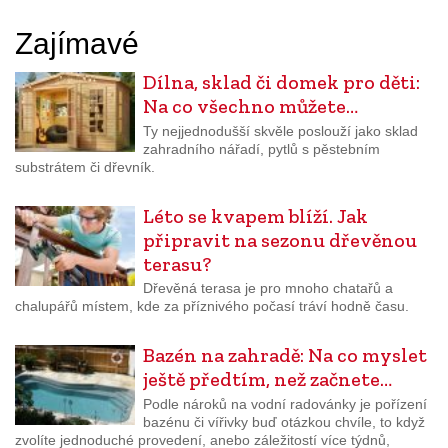
Zajímavé
Dílna, sklad či domek pro děti:
Na co všechno můžete…
Ty nejjednodušší skvěle poslouží jako sklad
zahradního nářadí, pytlů s pěstebním
substrátem či dřevník.
Léto se kvapem blíží. Jak
připravit na sezonu dřevěnou
terasu?
Dřevěná terasa je pro mnoho chatařů a
chalupářů místem, kde za příznivého počasí tráví hodně času.
Bazén na zahradě: Na co myslet
ještě předtím, než začnete…
Podle nároků na vodní radovánky je pořízení
bazénu či vířivky buď otázkou chvíle, to když
zvolíte jednoduché provedení, anebo záležitostí více týdnů,