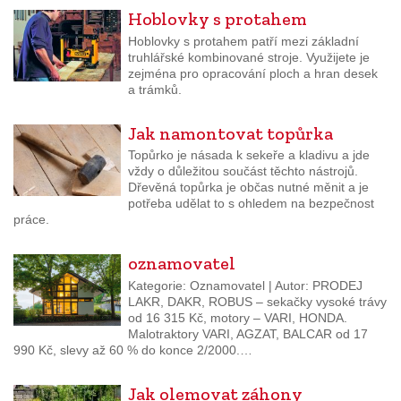
Hoblovky s protahem
Hoblovky s protahem patří mezi základní
truhlářské kombinované stroje. Využijete je
zejména pro opracování ploch a hran desek
a trámků.
Jak namontovat topůrka
Topůrko je násada k sekeře a kladivu a jde
vždy o důležitou součást těchto nástrojů.
Dřevěná topůrka je občas nutné měnit a je
potřeba udělat to s ohledem na bezpečnost
práce.
oznamovatel
Kategorie: Oznamovatel | Autor: PRODEJ
LAKR, DAKR, ROBUS – sekačky vysoké trávy
od 16 315 Kč, motory – VARI, HONDA.
Malotraktory VARI, AGZAT, BALCAR od 17
990 Kč, slevy až 60 % do konce 2/2000.…
Jak olemovat záhony