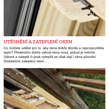
UTĚSNĚNÍ A ZATEPLENÍ OKEN
Co můžete udělat pro to, aby okna dobře těsnila a nepropouštěla
teplo? Především dobře vybrat okna nová, pokud je měníte.
Utěsnit a zateplit či jinak vylepšit se však dají i okna původní.
Dodatečné zateplení oken…