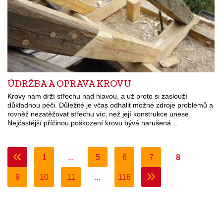
ÚDRŽBA A OPRAVA KROVU
Krovy nám drží střechu nad hlavou, a už proto si zaslouží
důkladnou péči. Důležité je včas odhalit možné zdroje problémů a
rovněž nezatěžovat střechu víc, než její konstrukce unese.
Nejčastější příčinou poškození krovu bývá narušená…
«
1
...
5
6
7
8
»
9
10
11
...
116