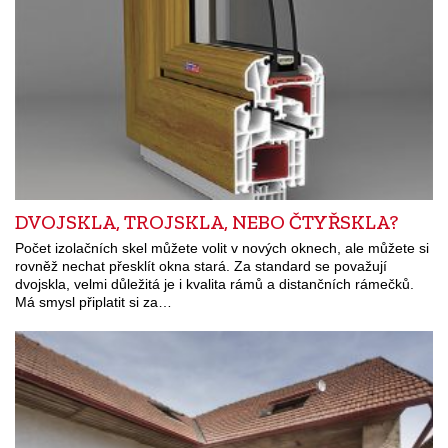
DVOJSKLA, TROJSKLA, NEBO ČTYŘSKLA?
Počet izolačních skel můžete volit v nových oknech, ale můžete si
rovněž nechat přesklít okna stará. Za standard se považují
dvojskla, velmi důležitá je i kvalita rámů a distančních rámečků.
Má smysl připlatit si za…