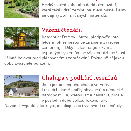
Hezký vzhled záhonům dodá olemování,
které také udrží zeminu na svém místě. Lemy
se dají vytvořit z různých materiálů.
Vážení čtenáři,
Kategorie: Domov | Autor: předpovědi pro
letošní rok se nesou ve znamení zvyšování
cen energií. Díky nízkoenergetickým a
úsporným systémům se však nabízí možnost
účinně bojovat proti plánovanému zdražování. Pokud už nějakou
dobu zvažujete pořízení…
Chalupa v podhůří Jeseníků
Je to jedna z mnoha chalup ve Velkých
Losinách, které patřily obyvatelům německé
národnosti. Ta, kterou jsme navštívili, prošla
v poslední době velkou rekonstrukcí.
Navenek vypadá jako kdysi, ale dispozice i vybavení se změnily.