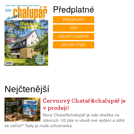
Předplatné
PŘEDPLATIT
ČÍST
KOUPIT ČASOPIS
ARCHIV ČÍSEL
Nejčtenější
Červnový Chatař&chalupář je
v prodeji!
Nový Chatař&chalupář je ode dneška na
stáncích. Už jste si ulovili své vydání a stihli
se začíst? Tady je malá ochutnávka: