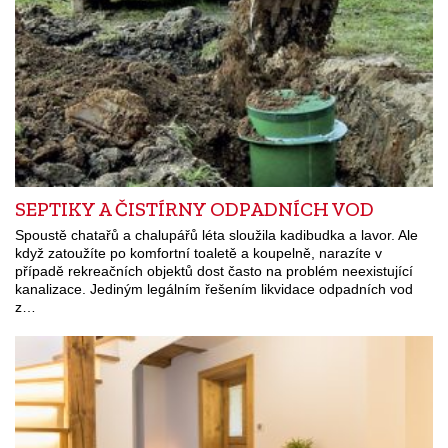
SEPTIKY A ČISTÍRNY ODPADNÍCH VOD
Spoustě chatařů a chalupářů léta sloužila kadibudka a lavor. Ale
když zatoužíte po komfortní toaletě a koupelně, narazíte v
případě rekreačních objektů dost často na problém neexistující
kanalizace. Jediným legálním řešením likvidace odpadních vod
z…