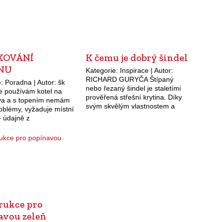
KOVÁNÍ
K čemu je dobrý šindel
NU
Kategorie: Inspirace | Autor:
RICHARD GURYČA Štípaný
: Poradna | Autor: šk
nebo řezaný šindel je staletími
že používám kotel na
prověřená střešní krytina. Díky
iva a s topením nemám
svým skvělým vlastnostem a
oblémy, vyžaduje místní
originálnímu vzhledu však může
– údajně z
šindel dobře sloužit i jako
stních důvodů –
dekorativní a praktický obklad.
ání komínu. (P. K.,
Nejdříve trochu…
) Jestliže se ve…
rukce pro
avou zeleň