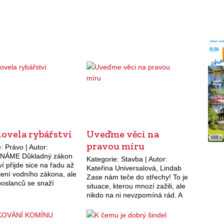
ovela rybářství
Uveďme věci na
pravou míru
: Právo | Autor:
NÁME Důkladný zákon
Kategorie: Stavba | Autor:
ví přijde sice na řadu až
Kateřina Universalová, Lindab
lení vodního zákona, ale
Zase nám teče do střechy! To je
poslanců se snaží
situace, kterou mnozí zažili, ale
 ve sněmovně alespoň
nikdo na ni nevzpomíná rád. A
velu zákona z roku
právě v této situaci se nabízí
osavadní norma…
otázka: “Kolik stojí nová…