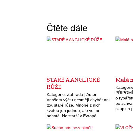
Čtěte dále
STARÉ A ANGLICKÉ
Malá n
RŮŽE
Kategorie
PŘIPOMÍ
Kategorie: Zahrada | Autor:
o rybářst
Vnašem výčtu nesmějí chybět ani
po schvá
tzv. staré růže. Mnohé z nich
skupina 
kvetou jen jednou, ale velmi
prosadit
bohatě. Nejstarší v Evropě
malou no
pěstovanou a šlechtěnou růží je
1963. D
bezpochyby nízká růže keltská
neboli galská…