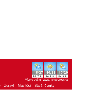
Více o počasí
www.meteopress.cz
o
Zdraví
Mazlíčci
Starší články