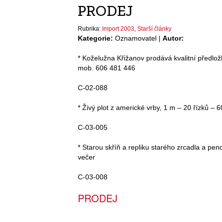
PRODEJ
Rubrika:
Import 2003
,
Starší články
Kategorie:
Oznamovatel |
Autor:
* Koželužna Křižanov prodává kvalitní předlož
mob. 606 481 446
C-02-088
* Živý plot z americké vrby, 1 m – 20 řízků – 
C-03-005
* Starou skříň a repliku starého zrcadla a pe
večer
C-03-008
PRODEJ