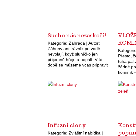
Sucho nás nezaskočí!
VLOŽ
KOMÍ
Kategorie: Zahrada | Autor:
Záhony ani trávník po vodě
Kategorie
nevolají, když sluníčko jen
Přesto, 
příjemně hřeje a nepálí. V té
tuhá pal
době se můžeme včas připravit
žádné pr
na situaci zcela opačnou – kdy
kominík 
závlaha bude pro naši
bezpečno
zahrádku…
vyvložkov
Zahrádka
Infuzní clony
Konst
popín
Kategorie: Zvláštní nabídka |