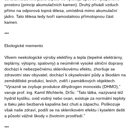
prostoru (princip akumulačních kamen). Druhý přivádí vzduch
přímo na odporová topná tělesa, umístěná mimo akumulační
jádro. Tato tělesa tedy tvoří samostatnou přímotopnou část
kamen.
***
Ekologické memento
Vlivem neekologické výroby elektřiny a tepla (tepelné elektrárny,
teplárny, výtopny, spalovny) a neúměrně vysoké silniční dopravy
dochází k nebezpečnému skleníkovému efektu, zhoršuje se
zdravotní stav obyvatel, dochází k okyselování půdy a škodám na
zemědělské produkci, lesích, zvěři i památkových objektech.
“Výrazně se zvyšuje produkce dihydrogen monoxidu (DHMO),”
varuje prof. ing. Kamil Wichterle, DrSc. “Tato látka, nazývaná též
hydrid kyslíku, oxid vodný nebo oxan, existuje za normální teploty
a tlaku jako bezbarvá kapalina bez chuti a zápachu. Poškozuje
však naše zdraví, podílí se na skleníkovém efektu i kyselém dešti
a působí vážné škody v životním prostředí.”
***