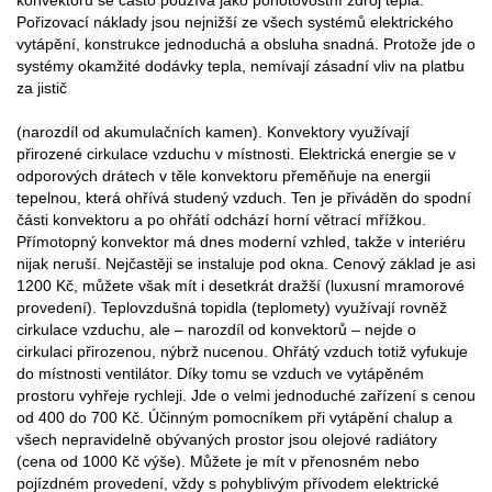
Pořizovací náklady jsou nejnižší ze všech systémů elektrického
vytápění, konstrukce jednoduchá a obsluha snadná. Protože jde o
systémy okamžité dodávky tepla, nemívají zásadní vliv na platbu
za jistič
(narozdíl od akumulačních kamen). Konvektory využívají
přirozené cirkulace vzduchu v místnosti. Elektrická energie se v
odporových drátech v těle konvektoru přeměňuje na energii
tepelnou, která ohřívá studený vzduch. Ten je přiváděn do spodní
části konvektoru a po ohřátí odchází horní větrací mřížkou.
Přímotopný konvektor má dnes moderní vzhled, takže v interiéru
nijak neruší. Nejčastěji se instaluje pod okna. Cenový základ je asi
1200 Kč, můžete však mít i desetkrát dražší (luxusní mramorové
provedení). Teplovzdušná topidla (teplomety) využívají rovněž
cirkulace vzduchu, ale – narozdíl od konvektorů – nejde o
cirkulaci přirozenou, nýbrž nucenou. Ohřátý vzduch totiž vyfukuje
do místnosti ventilátor. Díky tomu se vzduch ve vytápěném
prostoru vyhřeje rychleji. Jde o velmi jednoduché zařízení s cenou
od 400 do 700 Kč. Účinným pomocníkem při vytápění chalup a
všech nepravidelně obývaných prostor jsou olejové radiátory
(cena od 1000 Kč výše). Můžete je mít v přenosném nebo
pojízdném provedení, vždy s pohyblivým přívodem elektrické