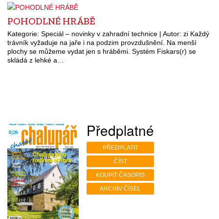
POHODLNÉ HRÁBĚ
Kategorie: Speciál – novinky v zahradní technice | Autor: zi Každý
trávník vyžaduje na jaře i na podzim provzdušnění. Na menší
plochy se můžeme vydat jen s hráběmi. Systém Fiskars(r) se
skládá z lehké a…
Předplatné
PŘEDPLATIT
ČÍST
KOUPIT ČASOPIS
ARCHIV ČÍSEL