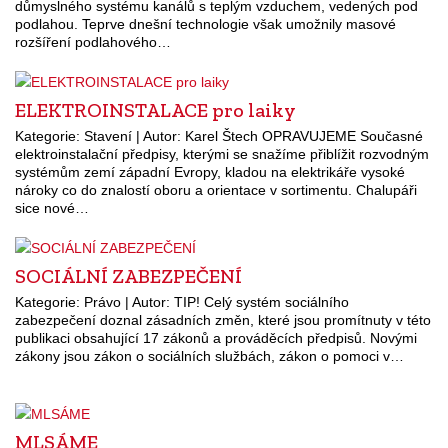
důmyslného systému kanálů s teplým vzduchem, vedených pod
podlahou. Teprve dnešní technologie však umožnily masové
rozšíření podlahového…
ELEKTROINSTALACE pro laiky
Kategorie: Stavení | Autor: Karel Štech OPRAVUJEME Současné
elektroinstalační předpisy, kterými se snažíme přiblížit rozvodným
systémům zemí západní Evropy, kladou na elektrikáře vysoké
nároky co do znalostí oboru a orientace v sortimentu. Chalupáři
sice nové…
SOCIÁLNÍ ZABEZPEČENÍ
Kategorie: Právo | Autor: TIP! Celý systém sociálního
zabezpečení doznal zásadních změn, které jsou promítnuty v této
publikaci obsahující 17 zákonů a prováděcích předpisů. Novými
zákony jsou zákon o sociálních službách, zákon o pomoci v…
MLSÁME