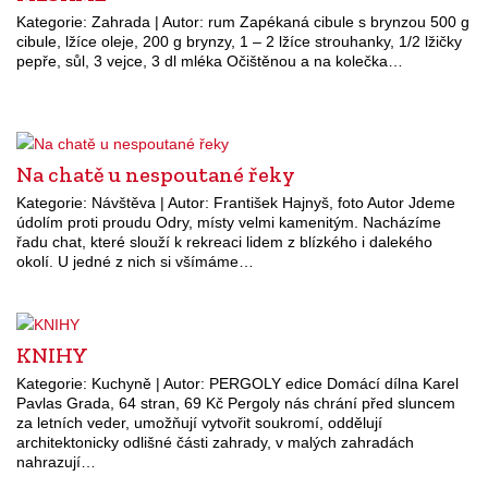
Kategorie: Zahrada | Autor: rum Zapékaná cibule s brynzou 500 g
cibule, lžíce oleje, 200 g brynzy, 1 – 2 lžíce strouhanky, 1/2 lžičky
pepře, sůl, 3 vejce, 3 dl mléka Očištěnou a na kolečka…
Na chatě u nespoutané řeky
Kategorie: Návštěva | Autor: František Hajnyš, foto Autor Jdeme
údolím proti proudu Odry, místy velmi kamenitým. Nacházíme
řadu chat, které slouží k rekreaci lidem z blízkého i dalekého
okolí. U jedné z nich si všímáme…
KNIHY
Kategorie: Kuchyně | Autor: PERGOLY edice Domácí dílna Karel
Pavlas Grada, 64 stran, 69 Kč Pergoly nás chrání před sluncem
za letních veder, umožňují vytvořit soukromí, oddělují
architektonicky odlišné části zahrady, v malých zahradách
nahrazují…