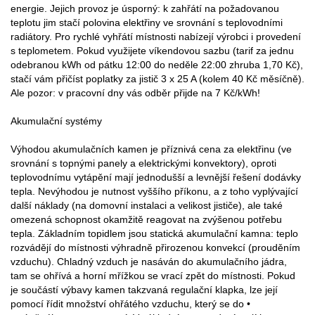
energie. Jejich provoz je úsporný: k zahřátí na požadovanou
teplotu jim stačí polovina elektřiny ve srovnání s teplovodními
radiátory. Pro rychlé vyhřátí místnosti nabízejí výrobci i provedení
s teplometem. Pokud využijete víkendovou sazbu (tarif za jednu
odebranou kWh od pátku 12:00 do neděle 22:00 zhruba 1,70 Kč),
stačí vám přičíst poplatky za jistič 3 x 25 A (kolem 40 Kč měsíčně).
Ale pozor: v pracovní dny vás odběr přijde na 7 Kč/kWh!
Akumulační systémy
Výhodou akumulačních kamen je příznivá cena za elektřinu (ve
srovnání s topnými panely a elektrickými konvektory), oproti
teplovodnímu vytápění mají jednodušší a levnější řešení dodávky
tepla. Nevýhodou je nutnost vyššího příkonu, a z toho vyplývající
další náklady (na domovní instalaci a velikost jističe), ale také
omezená schopnost okamžitě reagovat na zvýšenou potřebu
tepla. Základním topidlem jsou statická akumulační kamna: teplo
rozvádějí do místnosti výhradně přirozenou konvekcí (prouděním
vzduchu). Chladný vzduch je nasáván do akumulačního jádra,
tam se ohřívá a horní mřížkou se vrací zpět do místnosti. Pokud
je součástí výbavy kamen takzvaná regulační klapka, lze její
pomocí řídit množství ohřátého vzduchu, který se do •