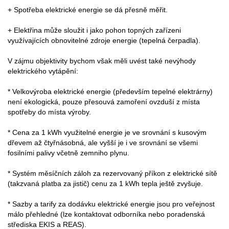
+ Spotřeba elektrické energie se dá přesně měřit.
+ Elektřina může sloužit i jako pohon topných zařízeni
využívajících obnovitelné zdroje energie (tepelná čerpadla).
V zájmu objektivity bychom však měli uvést také nevýhody
elektrického vytápění:
* Velkovýroba elektrické energie (především tepelné elektrárny)
není ekologická, pouze přesouvá zamoření ovzduší z místa
spotřeby do místa výroby.
* Cena za 1 kWh využitelné energie je ve srovnání s kusovým
dřevem až čtyřnásobná, ale vyšší je i ve srovnání se všemi
fosilními palivy včetně zemniho plynu.
* Systém měsíčních záloh za rezervovaný příkon z elektrické sítě
(takzvaná platba za jistič) cenu za 1 kWh tepla ještě zvyšuje.
* Sazby a tarify za dodávku elektrické energie jsou pro veřejnost
málo přehledné (lze kontaktovat odborníka nebo poradenská
střediska EKIS a REAS).