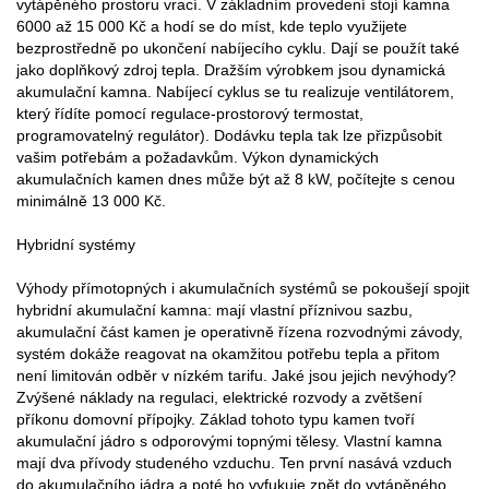
vytápěného prostoru vrací. V základním provedení stojí kamna
6000 až 15 000 Kč a hodí se do míst, kde teplo využijete
bezprostředně po ukončení nabíjecího cyklu. Dají se použít také
jako doplňkový zdroj tepla. Dražším výrobkem jsou dynamická
akumulační kamna. Nabíjecí cyklus se tu realizuje ventilátorem,
který řídíte pomocí regulace-prostorový termostat,
programovatelný regulátor). Dodávku tepla tak lze přizpůsobit
vašim potřebám a požadavkům. Výkon dynamických
akumulačních kamen dnes může být až 8 kW, počítejte s cenou
minimálně 13 000 Kč.
Hybridní systémy
Výhody přímotopných i akumulačních systémů se pokoušejí spojit
hybridní akumulační kamna: mají vlastní příznivou sazbu,
akumulační část kamen je operativně řízena rozvodnými závody,
systém dokáže reagovat na okamžitou potřebu tepla a přitom
není limitován odběr v nízkém tarifu. Jaké jsou jejich nevýhody?
Zvýšené náklady na regulaci, elektrické rozvody a zvětšení
příkonu domovní přípojky. Základ tohoto typu kamen tvoří
akumulační jádro s odporovými topnými tělesy. Vlastní kamna
mají dva přívody studeného vzduchu. Ten první nasává vzduch
do akumulačního jádra a poté ho vyfukuje zpět do vytápěného