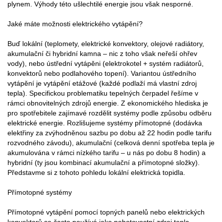
plynem. Výhody této ušlechtilé energie jsou však nesporné.
Jaké máte možnosti elektrického vytápění?
Buď lokální (teplomety, elektrické konvektory, olejové radiátory,
akumulační či hybridní kamna – nic z toho však neřeší ohřev
vody), nebo ústřední vytápěni (elektrokotel + systém radiátorů,
konvektorů nebo podlahového topení). Variantou ústředního
vytápění je vytápění etážové (každé podlaží má vlastní zdroj
tepla). Specifickou problematiku tepelných čerpadel řešíme v
rámci obnovitelných zdrojů energie. Z ekonomického hlediska je
pro spotřebitele zajímavé rozdělit systémy podle způsobu odběru
elektrické energie. Rozlišujeme systémy přímotopné (dodávka
elektřiny za zvýhodněnou sazbu po dobu až 22 hodin podle tarifu
rozvodného závodu), akumulační (celková denní spotřeba tepla je
akumulována v rámci nízkého tarifu – u nás po dobu 8 hodin) a
hybridní (ty jsou kombinací akumulační a přímotopné složky).
Představme si z tohoto pohledu lokální elektrická topidla.
Přímotopné systémy
Přímotopné vytápění pomocí topných panelů nebo elektrických
konvektorů se často používá jako pohotovostní zdroj tepla.