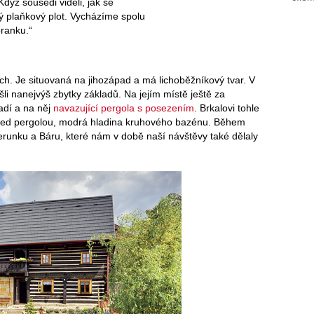
dyž sousedi viděli, jak se
vý plaňkový plot. Vycházíme spolu
ranku.“
h. Je situovaná na jihozápad a má lichoběžníkový tvar. V
šli nanejvýš zbytky základů. Na jejím místě ještě za
řadí a na něj
navazující pergola s posezením
. Brkalovi tohle
 před pergolou, modrá hladina kruhového bazénu. Během
erunku a Báru, které nám v době naší návštěvy také dělaly