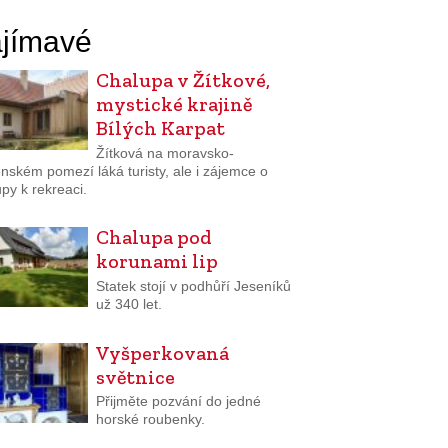
jímavé
Chalupa v Žítkové,
mystické krajině
Bílých Karpat
Žítková na moravsko-
nském pomezí láká turisty, ale i zájemce o
py k rekreaci.
Chalupa pod
korunami lip
Statek stojí v podhůří Jeseníků
už 340 let.
Vyšperkovaná
světnice
Přijměte pozvání do jedné
horské roubenky.