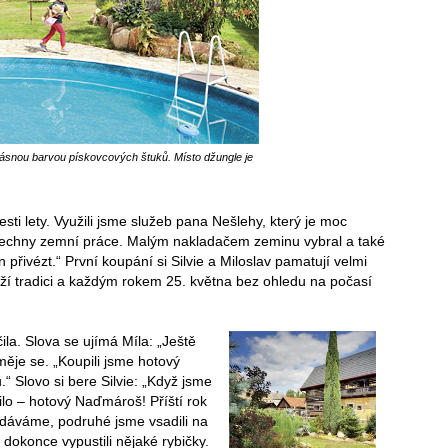
rásnou barvou pískovcových štuků. Místo džungle je
ti lety. Využili jsme služeb pana Nešlehy, který je moc
šechny zemní práce. Malým nakladačem zeminu vybral a také
n přivézt.“ První koupání si Silvie a Miloslav pamatují velmi
rží tradici a každým rokem 25. května bez ohledu na počasí
la. Slova se ujímá Míla: „Ještě
směje se. „Koupili jsme hotový
.“ Slovo si bere Silvie: „Když jsme
ilo – hotový Naďmároš! Příští rok
vzdáváme, podruhé jsme vsadili na
e dokonce vypustili nějaké rybičky.