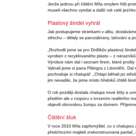
Jenže jednou při čištění Míla omylem fólii pro
museli všechno vyndat a další rok celé jezírko
Plastový šindel vyhrál
Jak postupujeme stránkami v albu, dostáváme
střechu – dělaly se parozábrany, laťování a po
„Rozhodli jsme se pro Drdlíkův plastový šindel
vyroben z recyklovaného plastu – z nárazníků a
Výrobce nám dal i seznam firem, které prošly 
Vybrali jsme si pana Pišingra z Litoměřic. Dal
pochvaluje si chalupář. „Chlapi běhali po střeš
jim nevadilo, že jsme místo hřebíků chtěli šin
O rok později dostala chalupa nové štíty a uvn
předtím ale v rozporu s tvrzením realitního m
objevili obrovskou žumpu za domem. Příjemn
Čištění štuk
V roce 2010 Míla zapřemýšlel, co s chalupou 
předchozími majiteli zrekonstruovaná pavlač,