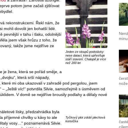
Teprve potom jsme začali zjišťovat
ebydlel.
bývá rekonstrukcemi. Řekl nám, že
 mohli dovolit jen bohatší lidé.
Nená
pevnější v tahu i tlaku, odolnější
minul
Měla jsem však hrůzu z toho, že
ovaný, takže jsme nejdříve ze
Jeden ze sloupů podstávky
nese dataci, která upřesňuje
stáří stavení. Chalupě je více
než 200 let
ie je žena, která se pořád směje, a
„dvojku“, která srší nápady,
čers
í, které mi oba ukazovali v zahradě pod pergolou, jsem
nože
 – „Ještě víc!“ potvrdila Silvie, samozřejmě s úsměvem od
 úklidem. V domě se nejdříve brousily podlahy a dělaly nové
náletové lísky, předzahrádka byla
 příjemné chvilky u kávy to ale
Tyčkový plot zdobí plechová
konvička
časté
 lítaly vosy…“ poznamenává Silvie.
cílem