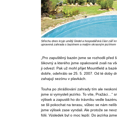
Střechu dnes kryje umělý šindel a hospodářská část září k
upravená zahrada s bazénem a malým okrasným jezírkem
„Pro zapuštěný bazén jsme se rozhodli před šes
šikovný a kterého jsme opakovaně zvali na v
ji odvezl. Pak už mohl přijet Mountfield a bazé
dobře, odehrálo se 25. 5. 2007. Od té doby d
zahajují sezónu v plavkách.
Touha po zkrášlování zahrady tím ale neskonči
jsme si vymysleli jezírko. To víte, Pražáci…“ 
výlisek a zapustili ho do trávníku vedle bazénu
se šli pokochat na terasu, vůbec se nám nelíb
jsme výlisek zase vyndali. Ale protože se ne
fólii. Výsledek byl o moc lepší. Do jezírka jsm