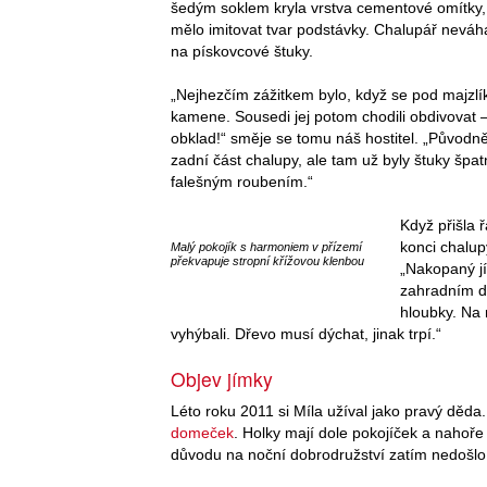
šedým soklem kryla vrstva cementové omítky,
mělo imitovat tvar podstávky. Chalupář neváha
na pískovcové štuky.
„Nejhezčím zážitkem bylo, když se pod majzl
kamene. Sousedi jej potom chodili obdivovat – 
obklad!“ směje se tomu náš hostitel. „Původn
zadní část chalupy, ale tam už byly štuky špa
falešným roubením.“
Když přišla
konci chalupy
Malý pokojík s harmoniem v přízemí
překvapuje stropní křížovou klenbou
„Nakopaný jí
zahradním dr
hloubky. Na
vyhýbali. Dřevo musí dýchat, jinak trpí.“
Objev jímky
Léto roku 2011 si Míla užíval jako pravý děda
domeček
. Holky mají dole pokojíček a nahoř
důvodu na noční dobrodružství zatím nedošlo