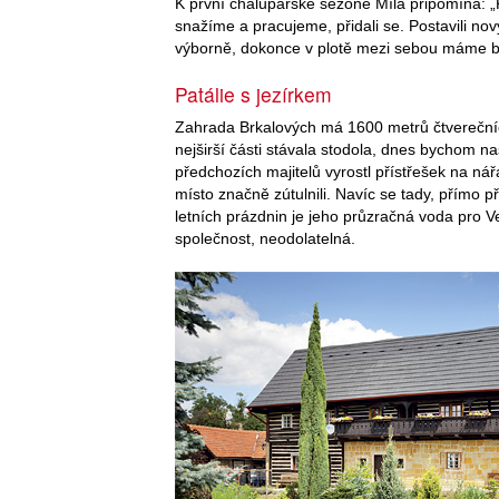
K první chalupářské sezóně Míla připomíná: „K
snažíme a pracujeme, přidali se. Postavili no
výborně, dokonce v plotě mezi sebou máme b
Patálie s jezírkem
Zahrada Brkalových má 1600 metrů čtverečníc
nejširší části stávala stodola, dnes bychom na
předchozích majitelů vyrostl přístřešek na ná
místo značně zútulnili. Navíc se tady, přímo
letních prázdnin je jeho průzračná voda pro V
společnost, neodolatelná.