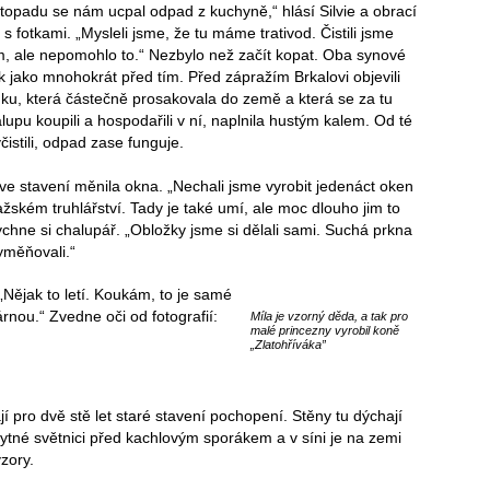
istopadu se nám ucpal odpad z kuchyně,“ hlásí Silvie a obrací
 s fotkami. „Mysleli jsme, že tu máme trativod. Čistili jsme
, ale nepomohlo to.“ Nezbylo než začít kopat. Oba synové
k jako mnohokrát před tím. Před zápražím Brkalovi objevili
ku, která částečně prosakovala do země a která se za tu
lupu koupili a hospodařili v ní, naplnila hustým kalem. Od té
yčistili, odpad zase funguje.
 ve stavení měnila okna. „Nechali jsme vyrobit jedenáct oken
žském truhlářství. Tady je také umí, ale moc dlouho jim to
ychne si chalupář. „Obložky jsme si dělali sami. Suchá prkna
yměňovali.“
„Nějak to letí. Koukám, to je samé
árnou.“ Zvedne oči od fotografií:
Míla je vzorný děda, a tak pro
malé princezny vyrobil koně
„Zlatohříváka”
ají pro dvě stě let staré stavení pochopení. Stěny tu dýchají
ytné světnici před kachlovým sporákem a v síni je na zemi
zory.