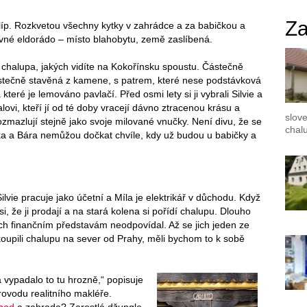
Za
jlíp. Rozkvetou všechny kytky v zahrádce a za babičkou a
ávné eldorádo – místo blahobytu, země zaslíbená.
o chalupa, jakých vidíte na Kokořínsku spoustu. Částečně
stečně stavěná z kamene, s patrem, které nese podstávková
které je lemováno pavlačí. Před osmi lety si ji vybrali Silvie a
alovi, kteří jí od té doby vracejí dávno ztracenou krásu a
slove
 rozmazlují stejně jako svoje milované vnučky. Není divu, že se
chalu
a a Bára nemůžou dočkat chvíle, kdy už budou u babičky a
Silvie pracuje jako účetní a Míla je elektrikář v důchodu. Když
i, že ji prodají a na stará kolena si pořídí chalupu. Dlouho
jich finančním představám neodpovídal. Až se jich jeden ze
koupili chalupu na sever od Prahy, měli bychom to k sobě
a vypadalo to tu hrozně,“ popisuje
rovodu realitního makléře.
chod
a zahrada? Zarostlá džungle.