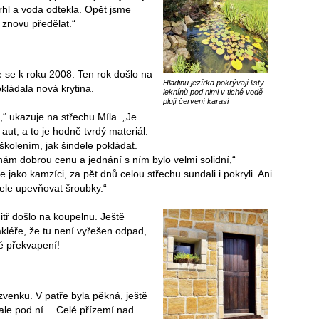
trhl a voda odtekla. Opět jsme
 znovu předělat.“
 se k roku 2008. Ten rok došlo na
Hladinu jezírka pokrývají listy
kládala nová krytina.
leknínů pod nimi v tiché vodě
plují červení karasi
,“ ukazuje na střechu Míla. „Je
ut, a to je hodně tvrdý materiál.
školením, jak šindele pokládat.
 nám dobrou cenu a jednání s ním bylo velmi solidní,“
e jako kamzíci, za pět dnů celou střechu sundali i pokryli. Ani
dele upevňovat šroubky.“
itř došlo na koupelnu. Ještě
akléře, že tu není vyřešen odpad,
é překvapení!
zvenku. V patře byla pěkná, ještě
 ale pod ní… Celé přízemí nad