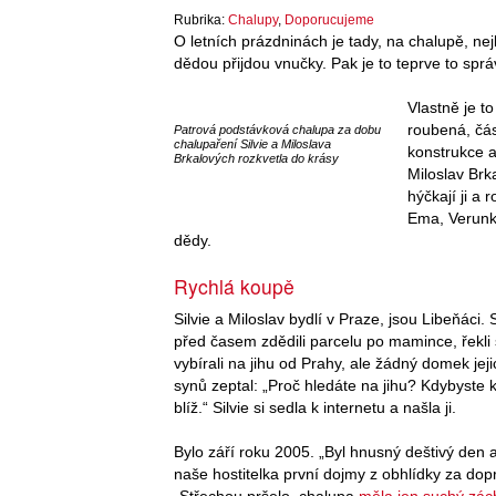
Rubrika:
Chalupy
,
Doporucujeme
O letních prázdninách je tady, na chalupě, ne
dědou přijdou vnučky. Pak je to teprve to spr
Vlastně je t
roubená, čá
Patrová podstávková chalupa za dobu
chalupaření Silvie a Miloslava
konstrukce a 
Brkalových rozkvetla do krásy
Miloslav Brk
hýčkají ji a
Ema, Verunk
dědy.
Rychlá koupě
Silvie a Miloslav bydlí v Praze, jsou Libeňáci. 
před časem zdědili parcelu po mamince, řekli s
vybírali na jihu od Prahy, ale žádný domek je
synů zeptal: „Proč hledáte na jihu? Kdybyste 
blíž.“ Silvie si sedla k internetu a našla ji.
Bylo září roku 2005. „Byl hnusný deštivý den 
naše hostitelka první dojmy z obhlídky za dop
„Střechou pršelo, chalupa
měla jen suchý zá