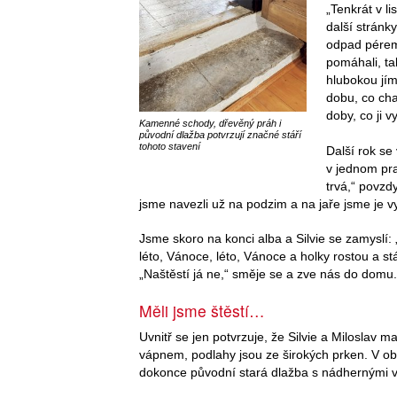
„Tenkrát v l
další stránky
odpad pérem
pomáhali, ta
hlubokou jím
dobu, co cha
doby, co ji v
Kamenné schody, dřevěný práh i
původní dlažba potvrzují značné stáří
tohoto stavení
Další rok se
v jednom pra
trvá,“ povzd
jsme navezli už na podzim a na jaře jsme je v
Jsme skoro na konci alba a Silvie se zamyslí: 
léto, Vánoce, léto, Vánoce a holky rostou a st
„Naštěstí já ne,“ směje se a zve nás do domu.
Měli jsme štěstí…
Uvnitř se jen potvrzuje, že Silvie a Miloslav m
vápnem, podlahy jsou ze širokých prken. V ob
dokonce původní stará dlažba s nádhernými v