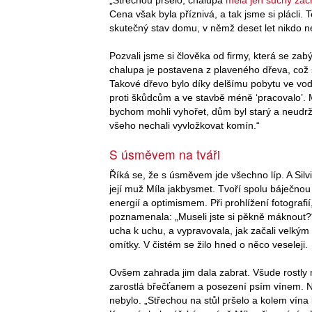
Cena však byla příznivá, a tak jsme si plácli. 
skutečný stav domu, v němž deset let nikdo n
Pozvali jsme si člověka od firmy, která se za
chalupa je postavena z plaveného dřeva, což si
Takové dřevo bylo díky delšímu pobytu ve vodě 
proti škůdcům a ve stavbě méně ‘pracovalo’. 
bychom mohli vyhořet, dům byl starý a neudrž
všeho nechali vyvložkovat komín.“
S úsměvem na tváři
Říká se, že s úsměvem jde všechno líp. A Silv
její muž Míla jakbysmet. Tvoří spolu báječnou 
energií a optimismem. Při prohlížení fotografi
poznamenala: „Museli jste si pěkně máknout?“
ucha k uchu, a vypravovala, jak začali velkým
omítky. V čistém se žilo hned o něco veseleji.
Ovšem zahrada jim dala zabrat. Všude rostly 
zarostlá břečťanem a posezení psím vínem. Na
nebylo. „Střechou na stůl pršelo a kolem vína