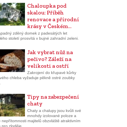
Chaloupka pod
skalou: Příběh
renovace a přírodní
krásy v Českém…
padný zděný domek z padesátých let
ého století prosvítá v bujné zahradní zeleni.
Jak vybrat nůž na
pečivo? Záleží na
velikosti a ostří
Zakrojení do křupavé kůrky
tvého chleba vyžaduje pěkně ostré zoubky
.
Tipy na zabezpečení
chaty
Chaty a chalupy jsou kvůli své
mnohdy izolované poloze a
 nepřítomnosti majitelů obzvláště atraktivním
 pro zloděje.