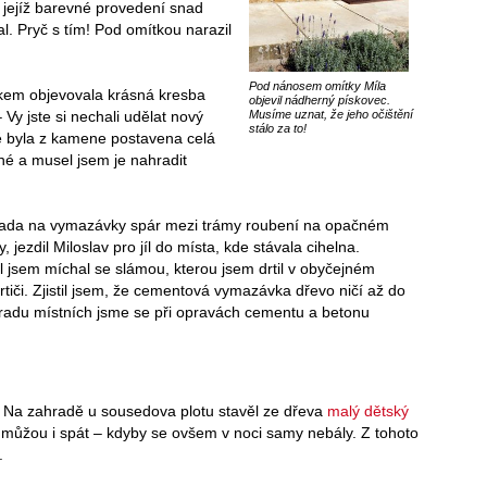
 jejíž barevné provedení snad
l. Pryč s tím! Pod omítkou narazil
Pod nánosem omítky Míla
íkem objevovala krásná kresba
objevil nádherný pískovec.
Vy jste si nechali udělat nový
Musíme uznat, že jeho očištění
stálo za to!
ě byla z kamene postavena celá
tné a musel jsem je nahradit
 řada na vymazávky spár mezi trámy roubení na opačném
, jezdil Miloslav pro jíl do místa, kde stávala cihelna.
l jsem míchal se slámou, kterou jsem drtil v obyčejném
tiči. Zjistil jsem, že cementová vymazávka dřevo ničí až do
 radu místních jsme se při opravách cementu a betonu
. Na zahradě u sousedova plotu stavěl ze dřeva
malý dětský
e můžou i spát – kdyby se ovšem v noci samy nebály. Z tohoto
.