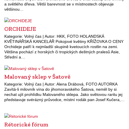
a světlého dřeva. Větší barevnost se v místnostech objevuje
většinou…
ORCHIDEJE
Kategorie: Volný čas | Autor: HKK, FOTO HOLANDSKÁ
KVĚTINÁŘSKÁ KANCELÁŘ Pokojové květiny KŘÍŽOVKA O CENY
Orchideje patří k nejmladší skupině kvetoucích rostlin na zemi.
Většina pochází z horských či tropických deštných pralesů Asie,
Střední a…
Malovaný sklep v Šatově
Kategorie: Volný čas | Autor: Alena Drábová, FOTO AUTORKA
Zavítá-li milovník vína do jihomoravského Šatova, neměl by si
nechat ujít prohlídku Malovaného sklepa. Jako světovou raritu jej
představuje svérázný průvodce, místní rodák pan Josef Kučera,…
Rétorické fórum