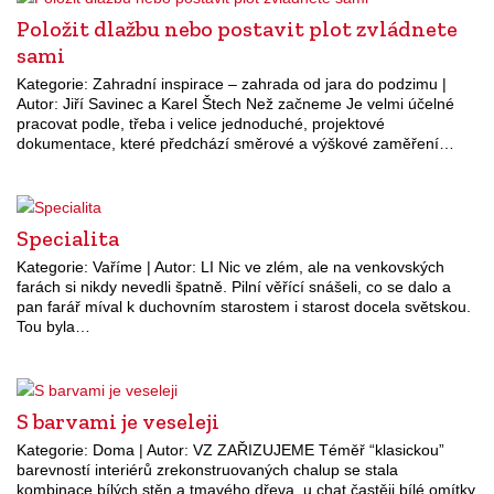
Položit dlažbu nebo postavit plot zvládnete
sami
Kategorie: Zahradní inspirace – zahrada od jara do podzimu |
Autor: Jiří Savinec a Karel Štech Než začneme Je velmi účelné
pracovat podle, třeba i velice jednoduché, projektové
dokumentace, které předchází směrové a výškové zaměření…
Specialita
Kategorie: Vaříme | Autor: LI Nic ve zlém, ale na venkovských
farách si nikdy nevedli špatně. Pilní věřící snášeli, co se dalo a
pan farář míval k duchovním starostem i starost docela světskou.
Tou byla…
S barvami je veseleji
Kategorie: Doma | Autor: VZ ZAŘIZUJEME Téměř “klasickou”
barevností interiérů zrekonstruovaných chalup se stala
kombinace bílých stěn a tmavého dřeva, u chat častěji bílé omítky