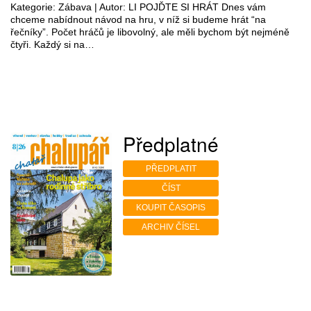
Kategorie: Zábava | Autor: LI POJĎTE SI HRÁT Dnes vám
chceme nabídnout návod na hru, v níž si budeme hrát “na
řečníky”. Počet hráčů je libovolný, ale měli bychom být nejméně
čtyři. Každý si na…
Předplatné
PŘEDPLATIT
ČÍST
KOUPIT ČASOPIS
ARCHIV ČÍSEL