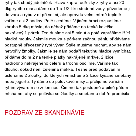
ryby tak chudý jídelníček. Hlavu kapra, odřezky z ryby a asi 20
dkg rybího masa dáme do 1 a 1/2 litru studené vody, přivedeme ji
do varu a rybu v ní při velmi, ale opravdu velmi mírné teplotě
vaříme asi 2 hodiny. Poté scedíme. V jiném hrnci rozpustíme
zhruba 5 dkg másla, do něhož přidáme na tenká kolečka
nakrájený 1 pórek. Ten dusíme asi 5 minut a poté zaprášíme lžící
hladké mouky. Jakmile mouka s pórkem začnou pěnit, přidáváme
postupně přecezený rybí vývar. Stále musíme míchat, aby se nám
netvořily žmolky. Jakmile se nám podaří tekutinu hladce vymíchat,
přidáme do ní 2 na tenké plátky nakrájené mrkve, 2 lžíce
nadrobno nakrájeného celeru a trochu osolíme. Vaříme tak
dlouho, dokud není zelenina měkká. Těsně před podáváním
ušleháme 2 žloutky, do kterých vmícháme 2 lžíce kysané smetany
nebo jogurtu. Ty dáme do polévkové mísy a přelijeme vařícím
rybím vývarem se zeleninou. Činíme tak postupně a pilně přitom
mícháme, aby se polévka se žloutky a smetanou dobře promísila.
POZDRAV ZE SKANDINÁVIE