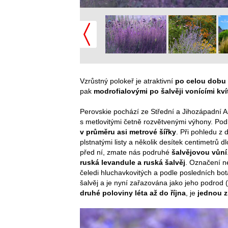
Vzrůstný polokeř je atraktivní
po celou dobu v
pak
modrofialovými po šalvěji vonícími kví
Perovskie pochází ze Střední a Jihozápadní As
s metlovitými četně rozvětvenými výhony. Po
v průměru asi metrové šířky
. Při pohledu z
plstnatými listy a několik desítek centimetrů 
před ní, zmate nás podruhé
šalvějovou vůní
ruská levandule a ruská šalvěj
. Označení ne
čeledi hluchavkovitých a podle posledních bot
šalvěj a je nyní zařazována jako jeho podrod
druhé poloviny léta až do října
, je
jednou z