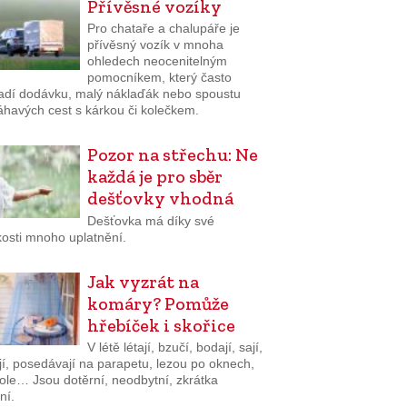
Přívěsné vozíky
Pro chataře a chalupáře je
přívěsný vozík v mnoha
ohledech neocenitelným
pomocníkem, který často
adí dodávku, malý náklaďák nebo spoustu
havých cest s kárkou či kolečkem.
Pozor na střechu: Ne
každá je pro sběr
dešťovky vhodná
Dešťovka má díky své
osti mnoho uplatnění.
Jak vyzrát na
komáry? Pomůže
hřebíček i skořice
V létě létají, bzučí, bodají, sají,
jí, posedávají na parapetu, lezou po oknech,
tole… Jsou dotěrní, neodbytní, zkrátka
ní.