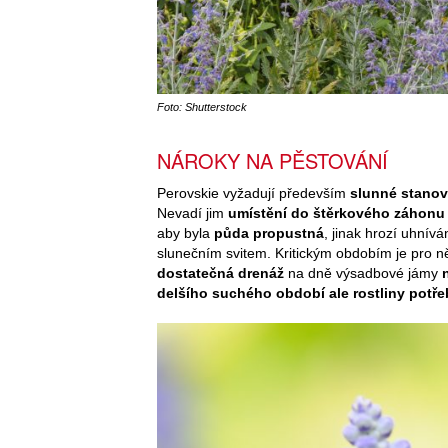
Foto: Shutterstock
NÁROKY NA PĚSTOVÁNÍ
Perovskie vyžadují především
slunné stanovi
Nevadí jim
umístění do štěrkového záhonu
aby byla
půda propustná
, jinak hrozí uhní
slunečním svitem. Kritickým obdobím je pro n
dostatečná drenáž
na dně výsadbové jámy
delšího suchého období ale rostliny potřeb