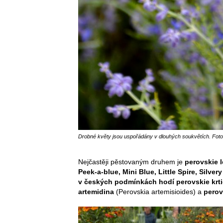
Drobné květy jsou uspořádány v dlouhých soukvětích. Foto
Nejčastěji pěstovaným druhem je
perovskie l
Peek-a-blue, Mini Blue, Little Spire, Silver
v českých podmínkách hodí perovskie krti
artemidina
(Perovskia artemisioides) a
perov