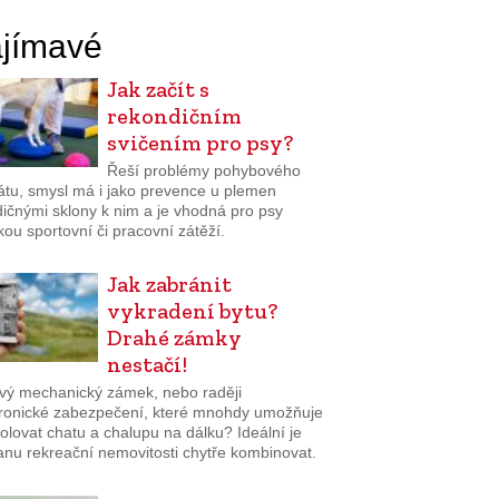
jímavé
Jak začít s
rekondičním
svičením pro psy?
Řeší problémy pohybového
átu, smysl má i jako prevence u plemen
dičnými sklony k nim a je vhodná pro psy
kou sportovní či pracovní zátěží.
Jak zabránit
vykradení bytu?
Drahé zámky
nestačí!
ivý mechanický zámek, nebo raději
tronické zabezpečení, které mnohdy umožňuje
olovat chatu a chalupu na dálku? Ideální je
anu rekreační nemovitosti chytře kombinovat.