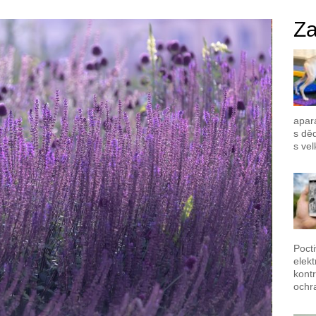
Za
apar
s dě
s vel
Poct
elek
kontr
ochr