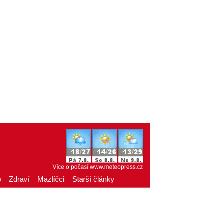
Více o počasí
www.meteopress.cz
o
Zdraví
Mazlíčci
Starší články