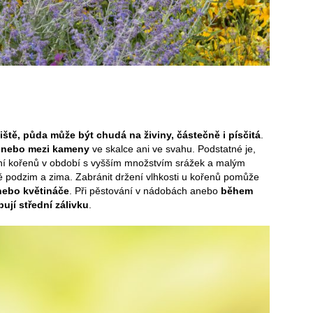
ště, půda může být chudá na živiny, částečně i písčitá
.
 nebo mezi kameny
ve skalce ani ve svahu. Podstatné je,
vání kořenů v období s vyšším množstvím srážek a malým
ě podzim a zima. Zabránit držení vlhkosti u kořenů pomůže
nebo květináče
. Při pěstování v nádobách anebo
během
ují střední zálivku
.