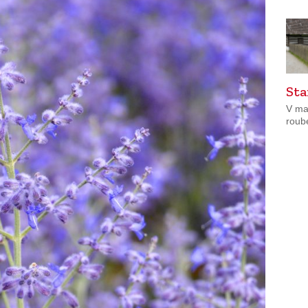
Sta
V ma
roub