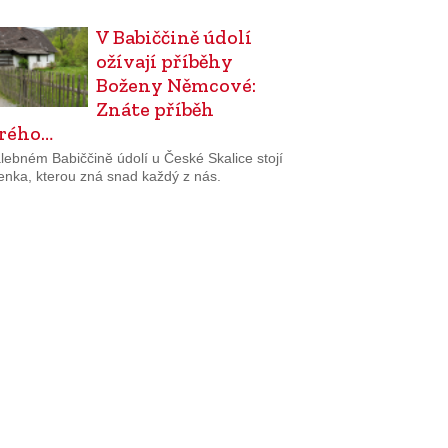
V Babiččině údolí
ožívají příběhy
Boženy Němcové:
Znáte příběh
rého…
lebném Babiččině údolí u České Skalice stojí
enka, kterou zná snad každý z nás.