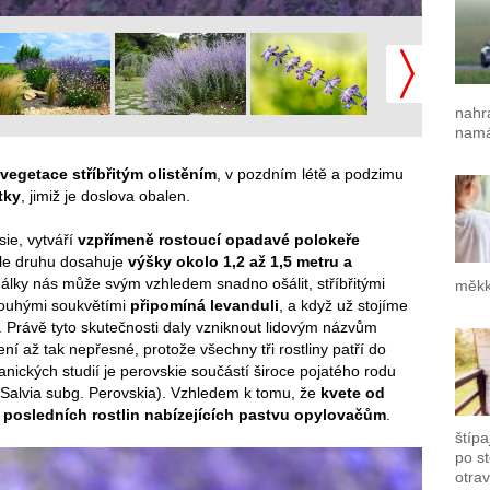
nahr
namá
egetace stříbřitým olistěním
, v pozdním létě a podzimu
tky
, jimiž je doslova obalen.
ie, vytváří
vzpřímeně rostoucí opadavé polokeře
dle druhu dosahuje
výšky okolo 1,2 až 1,5 metru a
 dálky nás může svým vzhledem snadno ošálit, stříbřitými
měkk
dlouhými soukvětími
připomíná levanduli
, a když už stojíme
. Právě tyto skutečnosti daly vzniknout lidovým názvům
ní až tak nepřesné, protože všechny tři rostliny patří do
anických studií je perovskie součástí široce pojatého rodu
 (Salvia subg. Perovskia). Vzhledem k tomu, že
kvete od
 posledních rostlin nabízejících pastvu opylovačům
.
štípa
po s
otrav