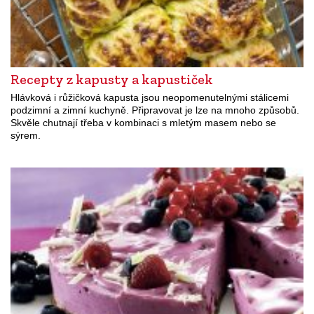
Recepty z kapusty a kapustiček
Hlávková i růžičková kapusta jsou neopomenutelnými stálicemi
podzimní a zimní kuchyně. Připravovat je lze na mnoho způsobů.
Skvěle chutnají třeba v kombinaci s mletým masem nebo se
sýrem.