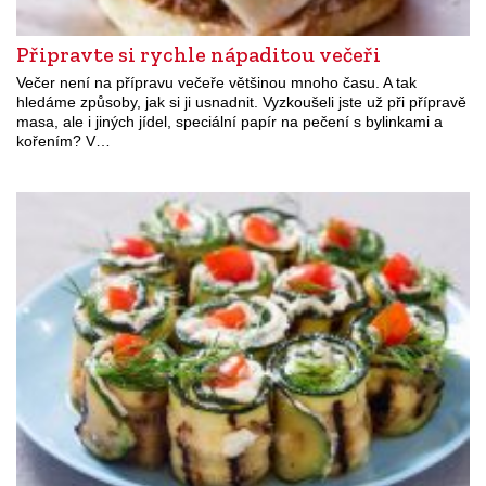
Připravte si rychle nápaditou večeři
Večer není na přípravu večeře většinou mnoho času. A tak
hledáme způsoby, jak si ji usnadnit. Vyzkoušeli jste už při přípravě
masa, ale i jiných jídel, speciální papír na pečení s bylinkami a
kořením? V…