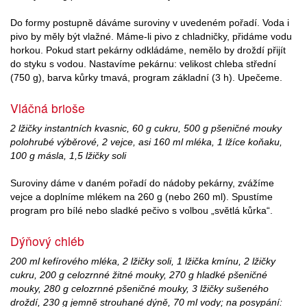
Do formy postupně dáváme suroviny v uvedeném pořadí. Voda i
pivo by měly být vlažné. Máme-li pivo z chladničky, přidáme vodu
horkou. Pokud start pekárny odkládáme, nemělo by droždí přijít
do styku s vodou. Nastavíme pekárnu: velikost chleba střední
(750 g), barva kůrky tmavá, program základní (3 h). Upečeme.
Vláčná brioše
2 lžičky instantních kvasnic, 60 g cukru, 500 g pšeničné mouky
polohrubé výběrové, 2 vejce, asi 160 ml mléka, 1 lžíce koňaku,
100 g másla, 1,5 lžičky soli
Suroviny dáme v daném pořadí do nádoby pekárny, zvážíme
vejce a doplníme mlékem na 260 g (nebo 260 ml). Spustíme
program pro bílé nebo sladké pečivo s volbou „světlá kůrka“.
Dýňový chléb
200 ml kefírového mléka, 2 lžičky soli, 1 lžička kmínu, 2 lžičky
cukru, 200 g celozrnné žitné mouky, 270 g hladké pšeničné
mouky, 280 g celozrnné pšeničné mouky, 3 lžičky sušeného
droždí, 230 g jemně strouhané dýně, 70 ml vody; na posypání: