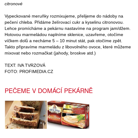
citronové
Vypeckované meruňky rozmixujeme, přelijeme do nádoby na
pečení chleba. Přidáme želírovací cukr a kyselinu citronovou.
Lehce promícháme a pekárnu nastavíme na program jam/džem.
Hotovou marmeládou naplníme sklenice, uzavřeme, otočíme
víčkem dolů a necháme 5 – 10 minut stát, pak otočíme zpět.
Takto připravíme marmeládu z libovolného ovoce, které můžeme
mixovat nebo rozmačkat (jahody, broskve atd.)
TEXT: IVA TVRZOVÁ
FOTO: PROFIMEDIA.CZ
PEČEME V DOMÁCÍ PEKÁRNĚ