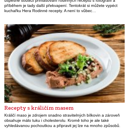
úspěšné soutěži přihlašování rodinných receptů s fotografií a
příběhem je tady další překvapení. Tentokrát si můžete vypéct
kuchařku Hera Rodinné recepty. A není to vůbec…
Recepty s králičím masem
Králičí maso je zdrojem snadno stravitelných bílkovin a zároveň
obsahuje málo tuku i cholesterolu. Kromě toho je ale také
vyhledávanou pochoutkou a připravit jej lze na mnoho způsobů.