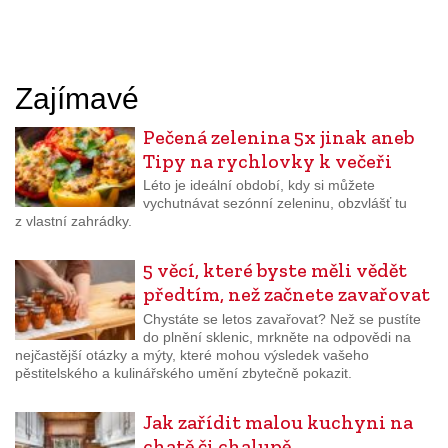
Zajímavé
Pečená zelenina 5x jinak aneb
Tipy na rychlovky k večeři
Léto je ideální období, kdy si můžete
vychutnávat sezónní zeleninu, obzvlášť tu
z vlastní zahrádky.
5 věcí, které byste měli vědět
předtím, než začnete zavařovat
Chystáte se letos zavařovat? Než se pustíte
do plnění sklenic, mrkněte na odpovědi na
nejčastější otázky a mýty, které mohou výsledek vašeho
pěstitelského a kulinářského umění zbytečně pokazit.
Jak zařídit malou kuchyni na
chatě či chalupě