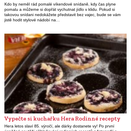
Kdo by neměl rád pomalé víkendové snídaně, kdy čas plyne
pomalu a můžeme si dopřát vychutnat jídlo v klidu. Pokud si
takovou snídani nedokážete představit bez vajec, bude se vám
jistě hodit stylové nádobí na…
Vypečte si kuchařku Hera Rodinné recepty
Hera letos slaví 85. výročí, ale dárky dostanete vy! Po první