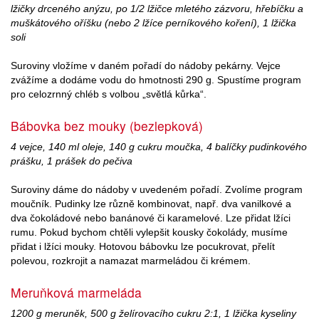
lžičky drceného anýzu, po 1/2 lžičce mletého zázvoru, hřebíčku a
muškátového oříšku (nebo 2 lžíce perníkového koření), 1 lžička
soli
Suroviny vložíme v daném pořadí do nádoby pekárny. Vejce
zvážíme a dodáme vodu do hmotnosti 290 g. Spustíme program
pro celozrnný chléb s volbou „světlá kůrka“.
Bábovka bez mouky (bezlepková)
4 vejce, 140 ml oleje, 140 g cukru moučka, 4 balíčky pudinkového
prášku, 1 prášek do pečiva
Suroviny dáme do nádoby v uvedeném pořadí. Zvolíme program
moučník. Pudinky lze různě kombinovat, např. dva vanilkové a
dva čokoládové nebo banánové či karamelové. Lze přidat lžíci
rumu. Pokud bychom chtěli vylepšit kousky čokolády, musíme
přidat i lžíci mouky. Hotovou bábovku lze pocukrovat, přelít
polevou, rozkrojit a namazat marmeládou či krémem.
Meruňková marmeláda
1200 g meruněk, 500 g želírovacího cukru 2:1, 1 lžička kyseliny