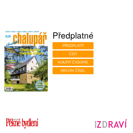
Předplatné
PŘEDPLATIT
ČÍST
KOUPIT ČASOPIS
ARCHIV ČÍSEL