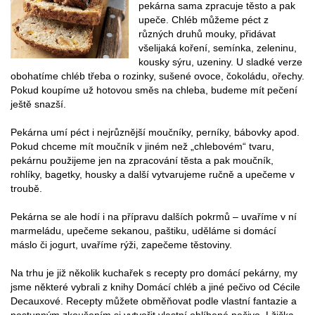
pekárna sama zpracuje těsto a pak
upeče. Chléb můžeme péct z
různých druhů mouky, přidávat
všelijaká koření, semínka, zeleninu,
kousky sýru, uzeniny. U sladké verze
obohatíme chléb třeba o rozinky, sušené ovoce, čokoládu, ořechy.
Pokud koupíme už hotovou směs na chleba, budeme mít pečení
ještě snazší.
Pekárna umí péct i nejrůznější moučníky, perníky, bábovky apod.
Pokud chceme mít moučník v jiném než „chlebovém“ tvaru,
pekárnu použijeme jen na zpracování těsta a pak moučník,
rohlíky, bagetky, housky a další vytvarujeme ručně a upečeme v
troubě.
Pekárna se ale hodí i na přípravu dalších pokrmů – uvaříme v ní
marmeládu, upečeme sekanou, paštiku, uděláme si domácí
máslo či jogurt, uvaříme rýži, zapečeme těstoviny.
Na trhu je již několik kuchařek s recepty pro domácí pekárny, my
jsme některé vybrali z knihy Domácí chléb a jiné pečivo od Cécile
Decauxové. Recepty můžete obměňovat podle vlastní fantazie a
postupným zkoušením si vytvořit vlastní oblíbené pečivo. Lžička