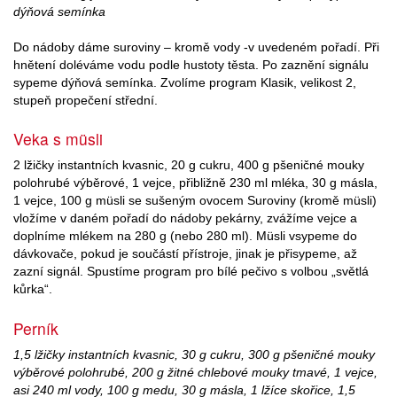
dýňová semínka
Do nádoby dáme suroviny – kromě vody -v uvedeném pořadí. Při
hnětení doléváme vodu podle hustoty těsta. Po zaznění signálu
sypeme dýňová semínka. Zvolíme program Klasik, velikost 2,
stupeň propečení střední.
Veka s müsli
2 lžičky instantních kvasnic, 20 g cukru, 400 g pšeničné mouky
polohrubé výběrové, 1 vejce, přibližně 230 ml mléka, 30 g másla,
1 vejce, 100 g müsli se sušeným ovocem Suroviny (kromě müsli)
vložíme v daném pořadí do nádoby pekárny, zvážíme vejce a
doplníme mlékem na 280 g (nebo 280 ml). Müsli vsypeme do
dávkovače, pokud je součástí přístroje, jinak je přisypeme, až
zazní signál. Spustíme program pro bílé pečivo s volbou „světlá
kůrka“.
Perník
1,5 lžičky instantních kvasnic, 30 g cukru, 300 g pšeničné mouky
výběrové polohrubé, 200 g žitné chlebové mouky tmavé, 1 vejce,
asi 240 ml vody, 100 g medu, 30 g másla, 1 lžíce skořice, 1,5