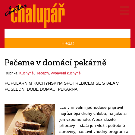
Hledat
Pečeme v domácí pekárně
Rubrika:
Kuchyně
,
Recepty
,
Vybavení kuchyně
POPULÁRNÍM KUCHYŇSKÝM SPOTŘEBIČEM SE STALA V
POSLEDNÍ DOBĚ DOMÁCÍ PEKÁRNA.
Lze v ní velmi jednoduše připravit
nejrůznější druhy chleba, na jaké si
jen vzpomenete. A bez složité
přípravy – stačí jen vložit potřebné
suroviny, nastavit vhodný program a