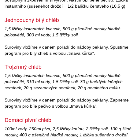
instantního (sušeného) droždí = 1/2 balíčku čerstvého (10,5 g).
Jednoduchý bílý chléb
1,5 lžičky instantních kvasnic, 500 g pšeničné mouky hladké
polosvětlé, 300 ml vody, 1,5 lžičky soli
Suroviny vložíme v daném pořadí do nádoby pekárny. Spustíme
program pro bílý chléb s volbou „tmavá kůrka“.
Trojzrnný chléb
1,5 lžičky instantních kvasnic, 500 g pšeničné mouky hladké
polosvětlé, 310 ml vody, 1,5 lžičky soli, 30 g hnědých lněných
semínek, 20 g sezamových semínek, 20 g nemletého máku
Suroviny vložíme v daném pořadí do nádoby pekárny. Zapneme
program pro bílé pečivo s volbou „tmavá kůrka“.
Domácí pivní chléb
100ml vody, 250ml piva, 2,5 lžičky kmínu, 2 lžičky soli, 100 g žitné
mouky, 400 g pšeničné hladké mouky, 1 lžička sušeného droždí