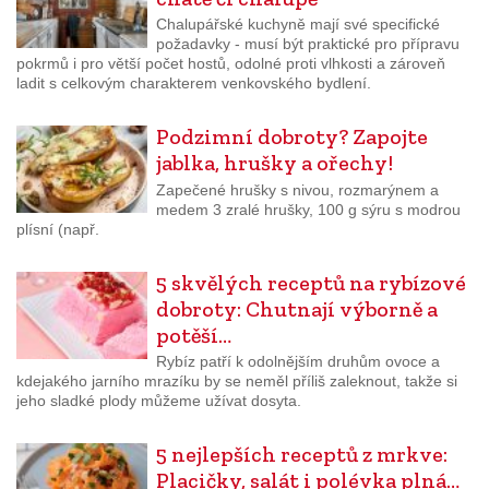
Chalupářské kuchyně mají své specifické
požadavky - musí být praktické pro přípravu
pokrmů i pro větší počet hostů, odolné proti vlhkosti a zároveň
ladit s celkovým charakterem venkovského bydlení.
Podzimní dobroty? Zapojte
jablka, hrušky a ořechy!
Zapečené hrušky s nivou, rozmarýnem a
medem 3 zralé hrušky, 100 g sýru s modrou
plísní (např.
5 skvělých receptů na rybízové
dobroty: Chutnají výborně a
potěší…
Rybíz patří k odolnějším druhům ovoce a
kdejakého jarního mrazíku by se neměl příliš zaleknout, takže si
jeho sladké plody můžeme užívat dosyta.
5 nejlepších receptů z mrkve:
Placičky, salát i polévka plná…