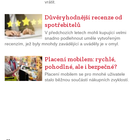
vrátit.
Důvěryhodnější recenze od
spotřebitelů
V předchozích letech mohli kupující velmi
snadno podlehnout uměle vytvořeným
recenzím, jež byly mnohdy zavádějící a uváděly je v omyl.
Placení mobilem: rychlé,
pohodlné, ale i bezpečné?
Placení mobilem se pro mnohé uživatele
stalo běžnou součástí nákupních zvyklostí.