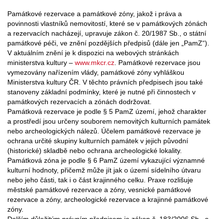
Památkové rezervace a památkové zóny, jakož i práva a
povinnosti vlastníků nemovitostí, které se v památkových zónách
a rezervacích nacházejí, upravuje zákon č. 20/1987 Sb., o státní
památkové péči, ve znění pozdějších předpisů (dále jen „PamZ“).
V aktuálním znění je k dispozici na webových stránkách
ministerstva kultury –
www.mkcr.cz
. Památkové rezervace jsou
vymezovány nařízením vlády, památkové zóny vyhláškou
Ministerstva kultury ČR. V těchto právních předpisech jsou také
stanoveny základní podmínky, které je nutné při činnostech v
památkových rezervacích a zónách dodržovat.
Památková rezervace je podle § 5 PamZ území, jehož charakter
a prostředí jsou určeny souborem nemovitých kulturních památek
nebo archeologických nálezů. Účelem památkové rezervace je
ochrana určité skupiny kulturních památek v jejich původní
(historické) skladbě nebo ochrana archeologické lokality.
Památková zóna je podle § 6 PamZ území vykazující významné
kulturní hodnoty, přičemž může jít jak o území sídelního útvaru
nebo jeho části, tak i o část krajinného celku. Praxe rozlišuje
městské památkové rezervace a zóny, vesnické památkové
rezervace a zóny, archeologické rezervace a krajinné památkové
zóny.
Dalším důležitým právním předpisem je zákon č. 183/2006 Sb., o