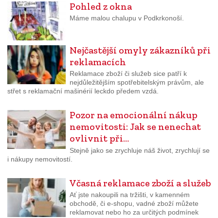
Pohled z okna
Máme malou chalupu v Podkrkonoší.
Nejčastější omyly zákazníků při
reklamacích
Reklamace zboží či služeb sice patří k
nejdůležitějším spotřebitelským právům, ale
střet s reklamační mašinérií leckdo předem vzdá.
Pozor na emocionální nákup
nemovitosti: Jak se nenechat
ovlivnit při…
Stejně jako se zrychluje náš život, zrychlují se
i nákupy nemovitostí.
Včasná reklamace zboží a služeb
Ať jste nakoupili na tržišti, v kamenném
obchodě, či e-shopu, vadné zboží můžete
reklamovat nebo ho za určitých podmínek