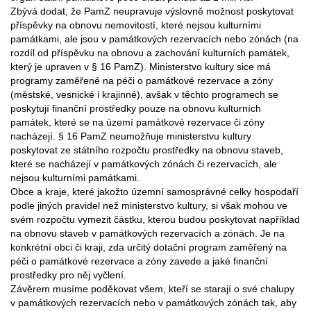
Zbývá dodat, že PamZ neupravuje výslovně možnost poskytovat
příspěvky na obnovu nemovitostí, které nejsou kulturními
památkami, ale jsou v památkových rezervacích nebo zónách (na
rozdíl od příspěvku na obnovu a zachování kulturních památek,
který je upraven v § 16 PamZ). Ministerstvo kultury sice má
programy zaměřené na péči o památkové rezervace a zóny
(městské, vesnické i krajinné), avšak v těchto programech se
poskytují finanční prostředky pouze na obnovu kulturních
památek, které se na území památkové rezervace či zóny
nacházejí. § 16 PamZ neumožňuje ministerstvu kultury
poskytovat ze státního rozpočtu prostředky na obnovu staveb,
které se nacházejí v památkových zónách či rezervacích, ale
nejsou kulturními památkami.
Obce a kraje, které jakožto územní samosprávné celky hospodaří
podle jiných pravidel než ministerstvo kultury, si však mohou ve
svém rozpočtu vymezit částku, kterou budou poskytovat například
na obnovu staveb v památkových rezervacích a zónách. Je na
konkrétní obci či kraji, zda určitý dotační program zaměřený na
péči o památkové rezervace a zóny zavede a jaké finanční
prostředky pro něj vyčlení.
Závěrem musíme poděkovat všem, kteří se starají o své chalupy
v památkových rezervacích nebo v památkových zónách tak, aby