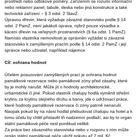
prostředí nebo odtokové poměry. Zařízením se rozumí informační
nebo reklamní panel, tabule, deska nebo jiná konstrukce a také
technické zařízení – § 3 odst. 2 StavZ.
Úpravou dřevin, která vyžaduje závazné stanovisko podle § 14
odst. 2 PamZ, není jakákoli úprava, nýbrž pouze výsadba a
kácení dřevin na veřejných prostranstvích (§ 6a odst. 1 PamZ).
Namísto vlastníka nemovitosti je oprávněn vyžádat si závazné
stanovisko k zamýšleným pracím podle § 14 odst. 2 PamZ i její
správce nebo uživatel, například nájemce.
Cíl: ochrana hodnot
Účelem posuzování zamýšlených prací je ochrana hodnot
památkové rezervace nebo památkové zóny před zásahy, které
by je mohly narušit. Může jít o hodnoty architektonické,
urbanistické či jiné. Pokud vlastník chalupy hodlá vyměnit střešní
krytinu za krytinu stejného druhu a barvy, jde o udržovací práce,
které hodnoty památkové rezervace či zóny patrně nenaruší.
Naopak pokud by na návsi hodlal přebudovat chalupu na hotel a k
tomu účelu by chtěl přistavět tři nadzemní podlaží, asi by to orgán
státní památkové péče nesl poněkud nelibě.
Za práce bez závazného stanoviska nebo v rozporu s ním může
orgán státní památkové péče uložit pokutu až 2 mil. Kč.