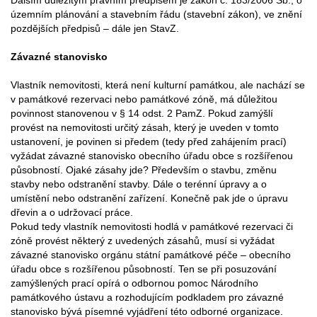
územním plánování a stavebním řádu (stavební zákon), ve znění
pozdějších předpisů – dále jen StavZ.
Závazné stanovisko
Vlastník nemovitosti, která není kulturní památkou, ale nachází se
v památkové rezervaci nebo památkové zóně, má důležitou
povinnost stanovenou v § 14 odst. 2 PamZ. Pokud zamýšlí
provést na nemovitosti určitý zásah, který je uveden v tomto
ustanovení, je povinen si předem (tedy před zahájením prací)
vyžádat závazné stanovisko obecního úřadu obce s rozšířenou
působností. Ojaké zásahy jde? Především o stavbu, změnu
stavby nebo odstranění stavby. Dále o terénní úpravy a o
umístění nebo odstranění zařízení. Konečně pak jde o úpravu
dřevin a o udržovací práce.
Pokud tedy vlastník nemovitosti hodlá v památkové rezervaci či
zóně provést některý z uvedených zásahů, musí si vyžádat
závazné stanovisko orgánu státní památkové péče – obecního
úřadu obce s rozšířenou působností. Ten se při posuzování
zamýšlených prací opírá o odbornou pomoc Národního
památkového ústavu a rozhodujícím podkladem pro závazné
stanovisko bývá písemné vyjádření této odborné organizace.