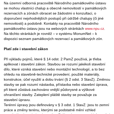
Na územní odborná pracoviště Národního památkového ústavu
se mohou vlastníci chalup a obecně nemovitostí v památkových
rezervacích a zónách obracet se žádostmi o konzultaci, o
doporučení nejvhodnějších postupů při údržbě chalupy (či jiné
nemovitosti) a podobně. Kontakty na pracoviště Národního
památkového ústavu jsou na webových stránkách
www.npu.cz
.
Na těchto stránkách je rovněž – v systému MonumNet – k
dispozici seznam památkových rezervací a památkových zón.
Platí zde i stavební zákon
Při výkladu pojmů, které § 14 odst. 2 PamZ používá, je třeba
aplikovat i stavební zákon. Stavbou se rozumí jakékoli stavební
dílo, které vzniká stavební nebo montážní technologií, a to bez
ohledu na stavebně-technické provedení, použité materiály,
konstrukce, účel využití a dobu trvání (§ 2 odst. 3 StavZ). Změnou
stavby se pak rozumí nástavba, přístavba nebo stavební úprava,
při které zůstává zachováno vnější půdorysné a výškové
ohraničení stavby. Zateplení pláště stavby se považuje za
stavební úpravu.
Terénní úpravy jsou definovány v § 3 odst. 1 StavZ: jsou to zemní
práce a změny terénu, kterými se podstatně mění vzhled