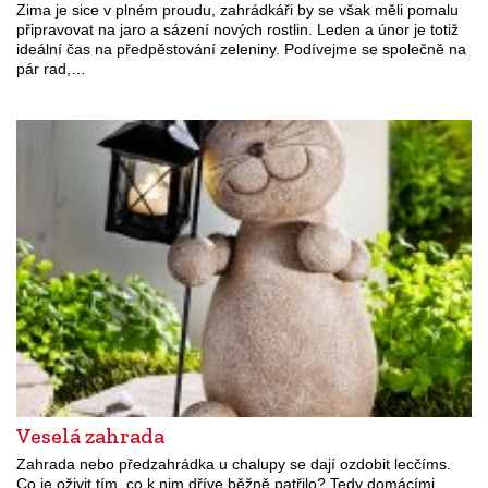
Zima je sice v plném proudu, zahrádkáři by se však měli pomalu
připravovat na jaro a sázení nových rostlin. Leden a únor je totiž
ideální čas na předpěstování zeleniny. Podívejme se společně na
pár rad,…
Veselá zahrada
Zahrada nebo předzahrádka u chalupy se dají ozdobit lecčíms.
Co je oživit tím, co k nim dříve běžně patřilo? Tedy domácími