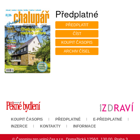
Předplatné
PŘEDPLATIT
ČÍST
KOUPIT ČASOPIS
ARCHIV ČÍSEL
KOUPIT ČASOPIS
PŘEDPLATNÉ
E-PŘEDPLATNÉ
INZERCE
KONTAKTY
INFORMACE
© Časopisy pro volný čas s.r.o., Domažlická 1256/1, 130 00, Praha 3