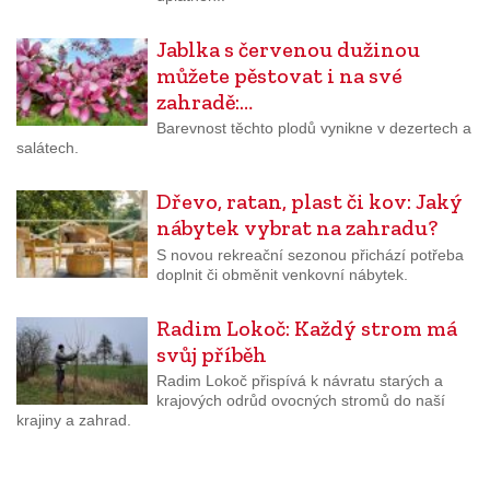
Jablka s červenou dužinou
můžete pěstovat i na své
zahradě:…
Barevnost těchto plodů vynikne v dezertech a
salátech.
Dřevo, ratan, plast či kov: Jaký
nábytek vybrat na zahradu?
S novou rekreační sezonou přichází potřeba
doplnit či obměnit venkovní nábytek.
Radim Lokoč: Každý strom má
svůj příběh
Radim Lokoč přispívá k návratu starých a
krajových odrůd ovocných stromů do naší
krajiny a zahrad.