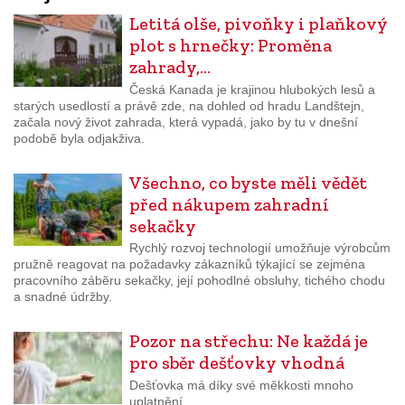
Letitá olše, pivoňky i plaňkový
plot s hrnečky: Proměna
zahrady,…
Česká Kanada je krajinou hlubokých lesů a
starých usedlostí a právě zde, na dohled od hradu Landštejn,
začala nový život zahrada, která vypadá, jako by tu v dnešní
podobě byla odjakživa.
Všechno, co byste měli vědět
před nákupem zahradní
sekačky
Rychlý rozvoj technologií umožňuje výrobcům
pružně reagovat na požadavky zákazníků týkající se zejména
pracovního záběru sekačky, její pohodlné obsluhy, tichého chodu
a snadné údržby.
Pozor na střechu: Ne každá je
pro sběr dešťovky vhodná
Dešťovka má díky své měkkosti mnoho
uplatnění.