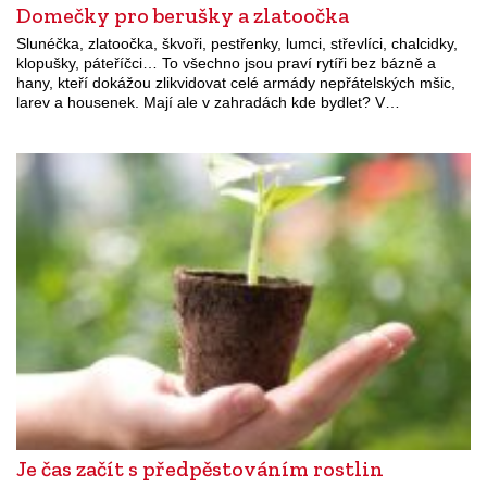
Domečky pro berušky a zlatoočka
Slunéčka, zlatoočka, škvoři, pestřenky, lumci, střevlíci, chalcidky,
klopušky, páteříčci… To všechno jsou praví rytíři bez bázně a
hany, kteří dokážou zlikvidovat celé armády nepřátelských mšic,
larev a housenek. Mají ale v zahradách kde bydlet? V…
Je čas začít s předpěstováním rostlin