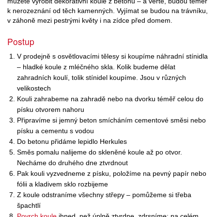
můžete vyrobit dekorativní koule z betonu – a věřte, budou téměř
k nerozeznání od těch kamenných. Vyjímat se budou na trávníku,
v záhoně mezi pestrými květy i na zídce před domem.
Postup
V prodejně s osvětlovacími tělesy si koupíme náhradní stínidla
– hladké koule z mléčného skla. Kolik budeme dělat
zahradních koulí, tolik stínidel koupíme. Jsou v různých
velikostech
Kouli zahrabeme na zahradě nebo na dvorku téměř celou do
písku otvorem nahoru
Připravíme si jemný beton smícháním cementové směsi nebo
písku a cementu s vodou
Do betonu přidáme lepidlo Herkules
Směs pomalu nalijeme do skleněné koule až po otvor.
Necháme do druhého dne ztvrdnout
Pak kouli vyzvedneme z písku, položíme na pevný papír nebo
fólii a kladivem sklo rozbijeme
Z koule odstraníme všechny střepy – pomůžeme si třeba
špachtlí
Povrch koule
ihned, než úplně ztvrdne, zdrsníme: na celém