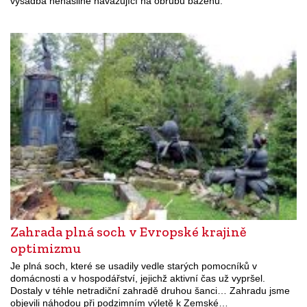
výsadba nenásilně navazující na obrubu bazénu.
Zahrada plná soch v Evropské krajině
optimizmu
Je plná soch, které se usadily vedle starých pomocníků v
domácnosti a v hospodářství, jejichž aktivní čas už vypršel.
Dostaly v téhle netradiční zahradě druhou šanci… Zahradu jsme
objevili náhodou při podzimním výletě k Zemské…