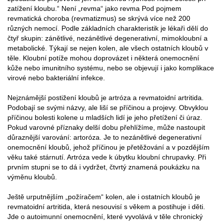
zatížení kloubu.“ Není „revma“ jako revma Pod pojmem
revmatická choroba (revmatizmus) se skrývá více než 200
různých nemocí. Podle základních charakteristik je lékaři dělí do
čtyř skupin: zánětlivé, nezánětlivé degenerativní, mimokloubní a
metabolické. Týkají se nejen kolen, ale všech ostatních kloubů v
těle. Kloubní potíže mohou doprovázet i některá onemocnění
kůže nebo imunitního systému, nebo se objevují i jako komplikace
virové nebo bakteriální infekce.
Nejznámější postižení kloubů je artróza a revmatoidní artritida.
Podobají se svými názvy, ale liší se příčinou a projevy. Obvyklou
příčinou bolesti kolene u mladších lidí je jeho přetížení či úraz.
Pokud varovné příznaky delší dobu přehlížíme, může nastoupit
důraznější varování: artoróza. Je to nezánětlivé degenerativní
onemocnění kloubů, jehož příčinou je přetěžování a v pozdějším
věku také stárnutí. Artróza vede k úbytku kloubní chrupavky. Při
prvním stupni se to dá i vydržet, čtvrtý znamená poukázku na
výměnu kloubů.
Ještě urputnějším „požíračem“ kolen, ale i ostatních kloubů je
revmatoidní artritida, která nesouvisí s věkem a postihuje i děti.
Jde o autoimunní onemocnění, které vyvolává v těle chronický