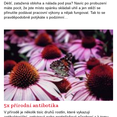
Déšť, zatažená obloha a nálada pod psa? Navíc po probuzení
máte pocit, že jste místo spánku skládali uhlí a jen stěží se
přinutíte podávat pracovní výkony a nějak fungovat. Tak to se
pravděpodobně potýkáte s podzimní…
5x přírodní antibotika
V přírodě je několik tisíc druhů rostlin, které vykazují
antibakteriální, antivirová nebo protiplísňové působení a k tomu