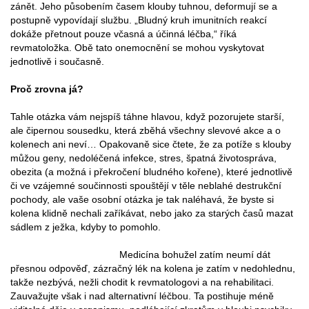
zánět. Jeho působením časem klouby tuhnou, deformují se a
postupně vypovídají službu. „Bludný kruh imunitních reakcí
dokáže přetnout pouze včasná a účinná léčba,“ říká
revmatoložka. Obě tato onemocnění se mohou vyskytovat
jednotlivě i současně.
Proč zrovna já?
Tahle otázka vám nejspíš táhne hlavou, když pozorujete starší,
ale čipernou sousedku, která zběhá všechny slevové akce a o
kolenech ani neví… Opakovaně sice čtete, že za potíže s klouby
můžou geny, nedoléčená infekce, stres, špatná životospráva,
obezita (a možná i překročení bludného kořene), které jednotlivě
či ve vzájemné součinnosti spouštějí v těle neblahé destrukční
pochody, ale vaše osobní otázka je tak naléhavá, že byste si
kolena klidně nechali zaříkávat, nebo jako za starých časů mazat
sádlem z ježka, kdyby to pomohlo.
Medicína bohužel zatím neumí dát
přesnou odpověď, zázračný lék na kolena je zatím v nedohlednu,
takže nezbývá, nežli chodit k revmatologovi a na rehabilitaci.
Zauvažujte však i nad alternativní léčbou. Ta postihuje méně