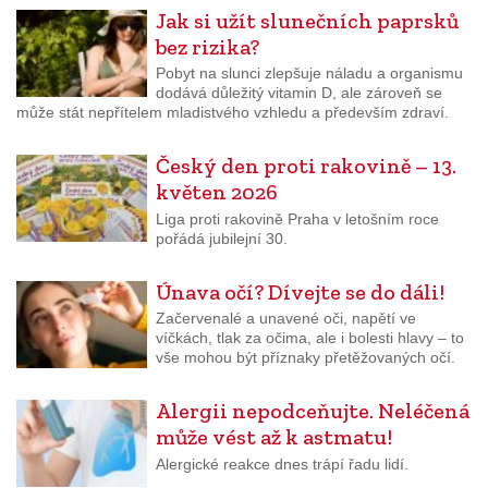
Jak si užít slunečních paprsků
bez rizika?
Pobyt na slunci zlepšuje náladu a organismu
dodává důležitý vitamin D, ale zároveň se
může stát nepřítelem mladistvého vzhledu a především zdraví.
Český den proti rakovině – 13.
květen 2026
Liga proti rakovině Praha v letošním roce
pořádá jubilejní 30.
Únava očí? Dívejte se do dáli!
Začervenalé a unavené oči, napětí ve
víčkách, tlak za očima, ale i bolesti hlavy – to
vše mohou být příznaky přetěžovaných očí.
Alergii nepodceňujte. Neléčená
může vést až k astmatu!
Alergické reakce dnes trápí řadu lidí.