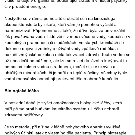
viditelné děje v organismu, podléhající zkratům v hloubi psychiky
či v proudění energie.
Nestyďte se v rámci pomoci tělu obrátit se i na kineziologa,
akupunkturistu či bylinkáře, kteří vám je pomohou vyčistit a
harmonizovat. Připomeňme si také, že dříve byla za univerzální
lék považovaná voda. Lidé věřili v moc svěcené vody, koupali se v
kouzelných pramenech či studánkách. Ve starých kronikách se
dokonce objevují zmínky o užívání vody zpátkové (odtékala
nazpět zmlýnského kola a měla tak vracet zdraví). Touto vodou se
už dnes léčit nemůžeme, ale lze se rozjet do lázní a kurýrovat tu
nemocná kolena vodou s radonem, máčet si je v sirných a
uhličitých minerálkách, či je nořit do teplé rašeliny. Všechny tyhle
vodní radovánky pomáhají prokrvení těla a obrodě končetin.
Biologická léčba
V poslední době je slyšet omožnostech biologické léčby, která
míří přímo proti buňkám imunitního systému. Léčbu nehradí
zdravotní pojišťovny.
Je to metoda, při níž se k léčbě pohybového aparátu využívá
hojivých účinků látek z vlastního těla pacienta. Princip bioterapie