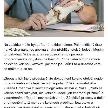
Na začátku může být pořádně rozbité koleno. Pak neléčený úraz
na lyžích a nakonec úporná snaha přehlížet otok či bolest. Musím
to rozhýbat, říkáte si, a tak se pozvolna, rok po roce
propracováváte do „klubu belhavců“. Po pár letech totiž začnou
neléčená kolena ukazovat, jak moc jsou důležitá a diktovat vám,
co můžete a co ne.
„Spousta lidí žije v představě, že dokud není koleno oteklé, nejde
o nic vážného a nejlepší léčbou je pohyb,“ říká revmatoložka
Zuzana Urbanová z Revmatologického ústavu v Praze. „Proto se
koleno snaží rozhýbat, ale většinou docílí jen zhoršení příznaků a
v extrémním případě i nevratných změn. Zánětlivé procesy a další
onemocnění totiž mohou v kolenech probíhat i bez otoku a
zpočátku se projevovat jen omezenou hybností nebo bolestí při