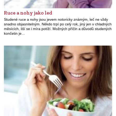
Ruce a nohy jako led
Studené ruce a nohy jsou jevem notoricky známým, leč ne vždy
snadno objasnitelným. Někdo trpí po celý rok, jiný jen v chladných
měsících, liší se i míra potíží. Možných příčin a důvodů studených
končetin je…