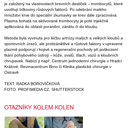
je založený na vlastnostech krevních destiček – trombocytů, které
uvolňují bílkoviny růstových faktorů. Po odebrání malého
množství krve do speciální zkumavky se krev dále zpracovává.
Plasma bohatá na aktivované trombocyty je poté injekčně
aplikována do oblasti poranění, zánětu či do kloubu.
Metoda byla vyvinuta pro léčbu artrózy malých a velkých kloubů a
sportovních úrazů, ale protizánětlivé a růstové faktory v upravené
plazmě podporují i hojivé a regenerační pochody při poškození
tkání pohybového ústrojí – kůže, svalů, šlach, vazů a kloubních
chrupavek. Nabízí ji např. Centrum jednodenní chirurgie v Hradci
Králové, Revmacentrum Brno či Klinika plastické chirurgie v
Ostravě.
TEXT: RADKA BOROVIČKOVÁ
FOTO: PROFIMEDIA CZ, SHUTTERSTOCK
OTAZNÍKY KOLEM KOLEN