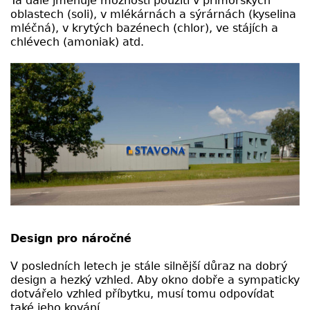
Ta dále jmenuje možnosti použití v přímořských
oblastech (soli), v mlékárnách a sýrárnách (kyselina
mléčná), v krytých bazénech (chlor), ve stájích a
chlévech (amoniak) atd.
Design pro náročné
V posledních letech je stále silnější důraz na dobrý
design a hezký vzhled. Aby okno dobře a sympaticky
dotvářelo vzhled příbytku, musí tomu odpovídat
také jeho kování.