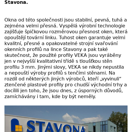
Stavona.
Okna od této společnosti jsou stabilní, pevná, tuhá a
zejména velmi přesná. Vyspělá výrobní technologie
zajišťuje špičkovou rozměrovou přesnost oken, která
opouštějí tovární linku. Tuhost oken garantuje velmi
kvalitní, přesné a opakovatelné strojní svařování
okenních profilů na lince Stavony a pak také
skutečnost, že použité profily VEKA jsou vyráběny
jen v nejvyšší kvalitativní třídě s tloušťkou stěn
profilu 3 mm. Jinými slovy, VEKA se nikdy nepustila
a nepouští výroby profilů s tenčími stěnami. Na
rozdíl od některých jiných výrobců, kteří „vyvinuli“
ztenčené plastové profily pro chudší východní trhy a
docílili jen toho, že jsou dnes, z úsporných důvodů,
zamíchávány i tam, kde by být neměly.