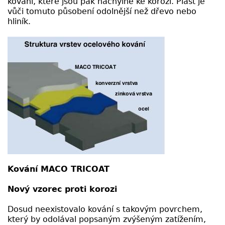
kování, které jsou pak náchylné ke korozi. Plast je
vůči tomuto působení odolnější než dřevo nebo
hliník.
Kování MACO TRICOAT
Nový vzorec proti korozi
Dosud neexistovalo kování s takovým povrchem,
který by odolával popsaným zvýšeným zatížením,