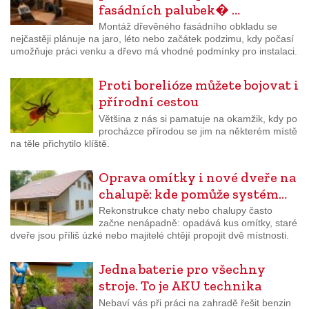
fasádních palubek� …
Montáž dřevěného fasádního obkladu se
nejčastěji plánuje na jaro, léto nebo začátek podzimu, kdy počasí
umožňuje práci venku a dřevo má vhodné podmínky pro instalaci.
Proti borelióze můžete bojovat i
přírodní cestou
Většina z nás si pamatuje na okamžik, kdy po
procházce přírodou se jim na některém místě
na těle přichytilo klíště.
Oprava omítky i nové dveře na
chalupě: kde pomůže systém…
Rekonstrukce chaty nebo chalupy často
začne nenápadně: opadává kus omítky, staré
dveře jsou příliš úzké nebo majitelé chtějí propojit dvě místnosti.
Jedna baterie pro všechny
stroje. To je AKU technika
Nebaví vás při práci na zahradě řešit benzin