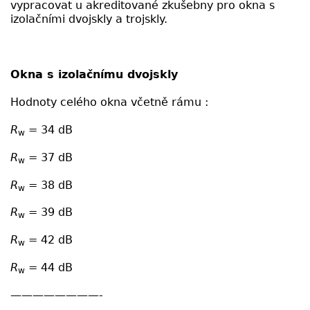
vypracovat u akreditované zkušebny pro okna s
izolačními dvojskly a trojskly.
Okna s izolačnímu dvojskly
Hodnoty celého okna včetně rámu :
R
= 34 dB
w
R
= 37 dB
w
R
= 38 dB
w
R
= 39 dB
w
R
= 42 dB
w
R
= 44 dB
w
————————-