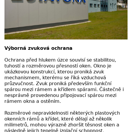
Výborná zvuková ochrana
Ochrana před hlukem úzce souvisí se stabilitou,
tuhostí a rozměrovou přesností oken. Okno je
ukázkovou konstrukcí, kterou proniká zvuk
mechanismem, kterému se říká vzduchová
průzvučnost. Zvuk proniká především funkční
spárou mezi rámem a křídlem spárami. Částečně i
nesprávně provedenou připojovací spárou mezi
rámem okna a ostěním.
Rozměrové nepravidelnosti některých plastových
okenních rámů a křídel, které dělají až několik
milimetrů, mohou výrazně zhoršit těsnost oken a
následně jejich tepelně izolační schopnost.