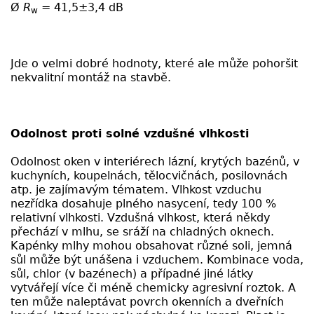
Ø
R
= 41,5±3,4 dB
w
Jde o velmi dobré hodnoty, které ale může pohoršit
nekvalitní montáž na stavbě.
Odolnost proti solné vzdušné vlhkosti
Odolnost oken v interiérech lázní, krytých bazénů, v
kuchyních, koupelnách, tělocvičnách, posilovnách
atp. je zajímavým tématem. Vlhkost vzduchu
nezřídka dosahuje plného nasycení, tedy 100 %
relativní vlhkosti. Vzdušná vlhkost, která někdy
přechází v mlhu, se sráží na chladných oknech.
Kapénky mlhy mohou obsahovat různé soli, jemná
sůl může být unášena i vzduchem. Kombinace voda,
sůl, chlor (v bazénech) a případné jiné látky
vytvářejí více či méně chemicky agresivní roztok. A
ten může naleptávat povrch okenních a dveřních