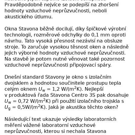
Pravděpodobně nejvíce se podepíší na zhoršení
hodnoty vzduchové neprůzvučnosti, neboli
akustického útlumu.
Okna Stavona běžně docilují, díky špičkové výrobní
technologii, rozměrové odchylky do 0,1 mm oproti
návrhu. Tato vysoká přesnost nezávisí na obsluze
stroje. To zaručuje vysokou těsnost oken a následně
jejich výborné hodnoty vzduchové neprůzvučnosti.
Na stavbě je potom nutné věnovat také pozornost
vzduchové neprůzvučnosti připojovací spáry.
Dnešní standard Stavony je okno s izolačním
dvojsklem a hodnotou součinitele prostupu tepla
2
celým oknem
U
= 1,2 W/(m
K). Nejlepší
w
v produktová řada Stavona Centro 3S pak dosahuje
2
U
= 0,72 W/(m
K) při použití izolačního trojskla s
w
2
U
= 0,5W/(m
K). Jaká je akustika těchto oken?
g
Následující text ukazuje výsledky laboratorních
měření vážené laboratorní vzduchové
neprůzvučnosti, kterou si nechala Stavona