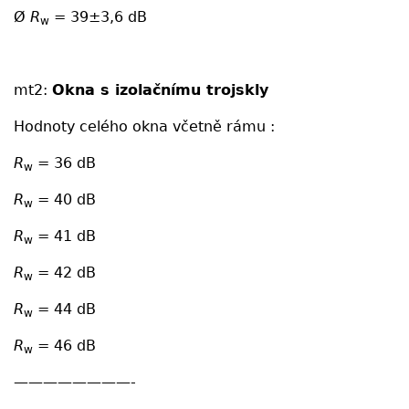
Ø
R
= 39±3,6 dB
w
mt2:
Okna s izolačnímu trojskly
Hodnoty celého okna včetně rámu :
R
= 36 dB
w
R
= 40 dB
w
R
= 41 dB
w
R
= 42 dB
w
R
= 44 dB
w
R
= 46 dB
w
————————-