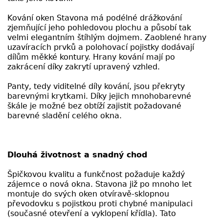
Kování oken Stavona má podélné drážkování
zjemňující jeho pohledovou plochu a působí tak
velmi elegantním štíhlým dojmem. Zaoblené hrany
uzavíracích prvků a polohovací pojistky dodávají
dílům měkké kontury. Hrany kování mají po
zakrácení díky zakrytí upravený vzhled.
Panty, tedy viditelné díly kování, jsou překryty
barevnými krytkami. Díky jejich mnohobarevné
škále je možné bez obtíží zajistit požadované
barevné sladění celého okna.
Dlouhá životnost a snadný chod
Špičkovou kvalitu a funkčnost požaduje každý
zájemce o nová okna. Stavona již po mnoho let
montuje do svých oken otvíravě-sklopnou
převodovku s pojistkou proti chybné manipulaci
(současné otevření a vyklopení křídla). Tato