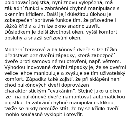
polohovací pojistka, nyní znovu vylepšená, má
základní funkci v zabránění chybné manipulace s
okenním křídlem. Další její důležitou úlohou je
zabezpečení správné funkce tím, že přizvedne i
těžká křídla a tím lze okno snadno zavřít.
Důsledkem je delší životnost oken, vyšší komfort
obsluhy a snazší seřizování oken.
Moderní terasové a balkónové dveře si lze těžko
představit bez dveřní západky, která zabezpečí
dveře proti samovolnému otevření, např. větrem.
Výhodou inovované dveřní západky je, že se dveřmi
velice lehce manipuluje a zvyšuje se tím uživatelský
komfort. Západka také zajistí, že při sklápění není
chod balkónových dveří doprovázen
charakteristickým “cvakáním”. Stejně jako u oken
lze i na balkónové dveře namontovat automatickou
pojistku. Ta zabrání chybné manipulaci s klikou,
takže se nikdy nemůže stát, že by se křídlo dveří
mohlo současně vyklopit i otevřít.