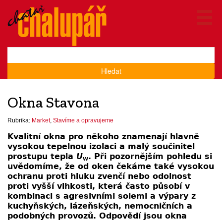
Hledat
Okna Stavona
Rubrika:
Market
,
Stavíme a opravujeme
Kvalitní okna pro někoho znamenají hlavně
vysokou tepelnou izolaci a malý součinitel
prostupu tepla
U
. Při pozornějším pohledu si
w
uvědomíme, že od oken čekáme také vysokou
ochranu proti hluku zvenčí nebo odolnost
proti vyšší vlhkosti, která často působí v
kombinaci s agresivními solemi a výpary z
kuchyňských, lázeňských, nemocničních a
podobných provozů. Odpovědí jsou okna