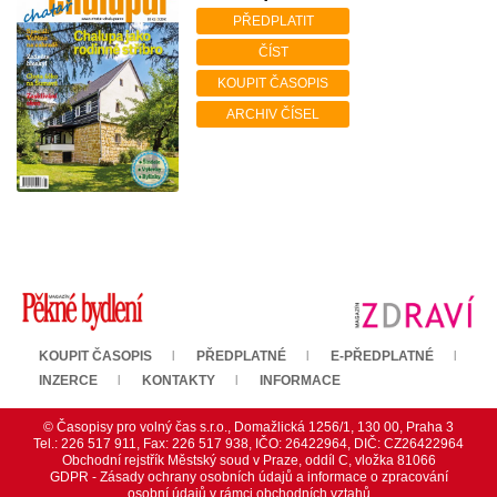
PŘEDPLATIT
ČÍST
KOUPIT ČASOPIS
ARCHIV ČÍSEL
KOUPIT ČASOPIS
PŘEDPLATNÉ
E-PŘEDPLATNÉ
INZERCE
KONTAKTY
INFORMACE
© Časopisy pro volný čas s.r.o., Domažlická 1256/1, 130 00, Praha 3
Tel.: 226 517 911, Fax: 226 517 938, IČO: 26422964, DIČ: CZ26422964
Obchodní rejstřík Městský soud v Praze, oddíl C, vložka 81066
GDPR - Zásady ochrany osobních údajů a informace o zpracování
osobní údajů v rámci obchodních vztahů