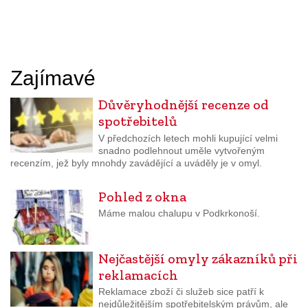
Zajímavé
Důvěryhodnější recenze od
spotřebitelů
V předchozích letech mohli kupující velmi
snadno podlehnout uměle vytvořeným
recenzím, jež byly mnohdy zavádějící a uváděly je v omyl.
Pohled z okna
Máme malou chalupu v Podkrkonoší.
Nejčastější omyly zákazníků při
reklamacích
Reklamace zboží či služeb sice patří k
nejdůležitějším spotřebitelským právům, ale