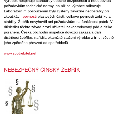
Výrobek nesplňuje standardy obecné bezpečnosti a neodpovídá
požadavkům technické normy, na niž se výrobce odkazuje.
Laboratorním posouzením byly zjištěny závažné nedostatky při
zkouškách
pevnosti
plastových částí, celkové pevnosti žebříku a
stability. Žebřík nevyhověl ani požadavkům na funkčnost patek. V
důsledku těchto závad hrozí uživateli nekontrolovaný pád a riziko
poranění. Česká obchodní inspekce dovozci zakázala další
distribuci žebříku, nařídila okamžité stažení výrobku z trhu, včetně
jeho zpětného převzetí od spotřebitelů.
www.spotrebitel.net
NEBEZPEČNÝ ČÍNSKÝ ŽEBŘÍK