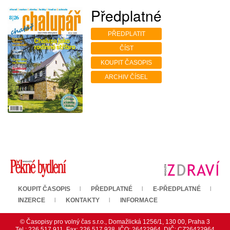
Předplatné
PŘEDPLATIT
ČÍST
KOUPIT ČASOPIS
ARCHIV ČÍSEL
KOUPIT ČASOPIS
PŘEDPLATNÉ
E-PŘEDPLATNÉ
INZERCE
KONTAKTY
INFORMACE
© Časopisy pro volný čas s.r.o., Domažlická 1256/1, 130 00, Praha 3
Tel.: 226 517 911, Fax: 226 517 938, IČO: 26422964, DIČ: CZ26422964