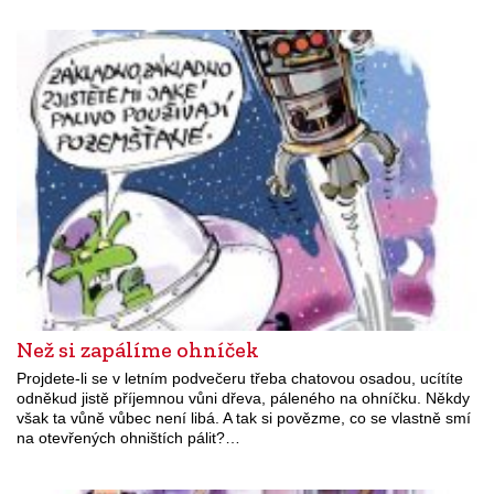
Než si zapálíme ohníček
Projdete-li se v letním podvečeru třeba chatovou osadou, ucítíte
odněkud jistě příjemnou vůni dřeva, páleného na ohníčku. Někdy
však ta vůně vůbec není libá. A tak si povězme, co se vlastně smí
na otevřených ohništích pálit?…