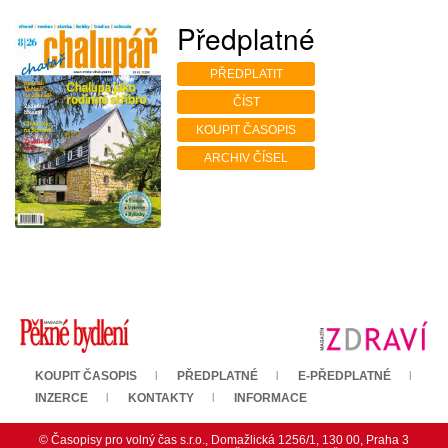
Předplatné
PŘEDPLATIT
ČÍST
KOUPIT ČASOPIS
ARCHIV ČÍSEL
KOUPIT ČASOPIS
PŘEDPLATNÉ
E-PŘEDPLATNÉ
INZERCE
KONTAKTY
INFORMACE
© Časopisy pro volný čas s.r.o., Domažlická 1256/1, 130 00, Praha 3