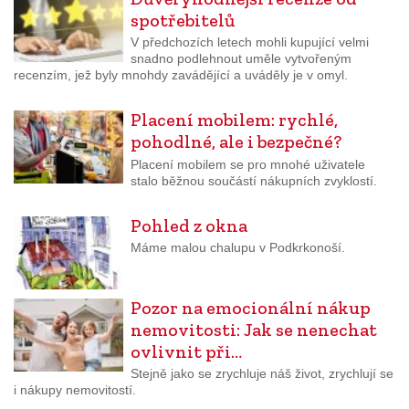
spotřebitelů
V předchozích letech mohli kupující velmi
snadno podlehnout uměle vytvořeným
recenzím, jež byly mnohdy zavádějící a uváděly je v omyl.
Placení mobilem: rychlé,
pohodlné, ale i bezpečné?
Placení mobilem se pro mnohé uživatele
stalo běžnou součástí nákupních zvyklostí.
Pohled z okna
Máme malou chalupu v Podkrkonoší.
Pozor na emocionální nákup
nemovitosti: Jak se nenechat
ovlivnit při…
Stejně jako se zrychluje náš život, zrychlují se
i nákupy nemovitostí.