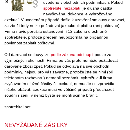
uvedeno v obchodních podmínkách. Pokud
spotřebitel nezaplatí
, je dlužná částka
navyšována, dokonce je vyhrožováno
exekucí. V uvedeném případě došlo k uzavření smlouvy darovací,
za zboží tedy nelze požadovat jakoukouli platbu (ani poštovné).
Firma navíc porušila ustanovení § 12 zákona o ochraně
spotřebitele, protože předem neupozornila na případnou
povinnost zaplatit poštovné.
Od darovací smlouvy lze
podle zákona odstoupit
pouze za
výjimečných okolností. Firma po vás proto nemůže požadovat
darované zboží zpět. Pokud se odvolává na své obchodní
podmínky, nejsou pro vás závazné, protože jste se nimi (při
telefonním rozhovoru) nemohli seznámit. Vyhrožuje-li firma
zvyšováním dlužné částky či exekucí, nemusíte se zpravidla
ničeho obávat. Exekuci musí ve většině případů předcházet
soudní řízení, v němž byste se mohli účinně bránit.
spotrebitel.net
NEVYŽÁDANÉ ZÁSILKY