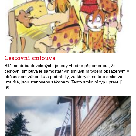
Cestovní smlouva
Blíží se doba dovolených, je tedy vhodné připomenout, že
cestovní smlouva je samostatným smluvním typem obsaženým v
občanském zákoníku a podmínky, za kterých se tato smlouva
uzavírá, jsou stanoveny zákonem. Tento smluvní typ upravují
§§…