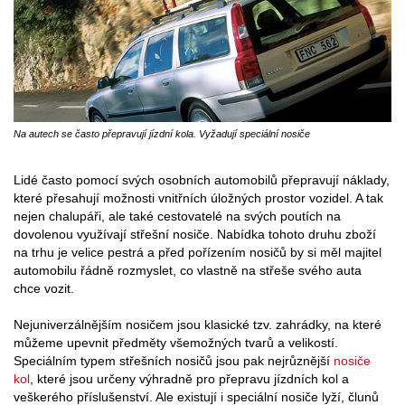
Na autech se často přepravují jízdní kola. Vyžadují speciální nosiče
Lidé často pomocí svých osobních automobilů přepravují náklady,
které přesahují možnosti vnitřních úložných prostor vozidel. A tak
nejen chalupáři, ale také cestovatelé na svých poutích na
dovolenou využívají střešní nosiče. Nabídka tohoto druhu zboží
na trhu je velice pestrá a před pořízením nosičů by si měl majitel
automobilu řádně rozmyslet, co vlastně na střeše svého auta
chce vozit.
Nejuniverzálnějším nosičem jsou klasické tzv. zahrádky, na které
můžeme upevnit předměty všemožných tvarů a velikostí.
Speciálním typem střešních nosičů jsou pak nejrůznější
nosiče
kol
, které jsou určeny výhradně pro přepravu jízdních kol a
veškerého příslušenství. Ale existují i speciální nosiče lyží, člunů