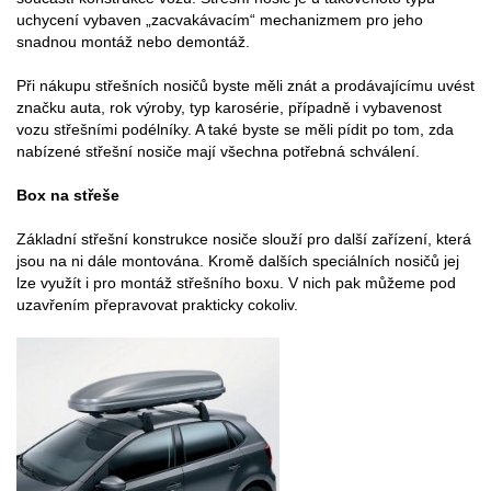
uchycení vybaven „zacvakávacím“ mechanizmem pro jeho
snadnou montáž nebo demontáž.
Při nákupu střešních nosičů byste měli znát a prodávajícímu uvést
značku auta, rok výroby, typ karosérie, případně i vybavenost
vozu střešními podélníky. A také byste se měli pídit po tom, zda
nabízené střešní nosiče mají všechna potřebná schválení.
Box na střeše
Základní střešní konstrukce nosiče slouží pro další zařízení, která
jsou na ni dále montována. Kromě dalších speciálních nosičů jej
lze využít i pro montáž střešního boxu. V nich pak můžeme pod
uzavřením přepravovat prakticky cokoliv.