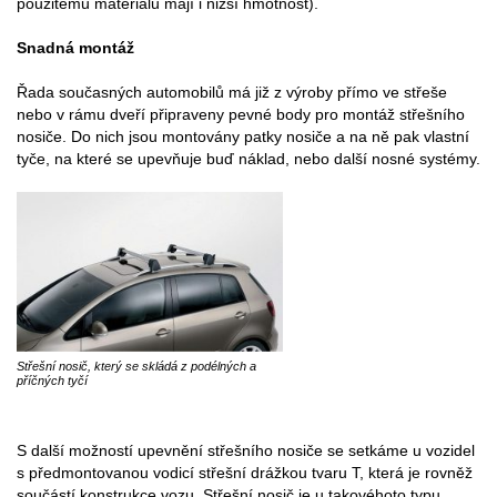
použitému materiálu mají i nižší hmotnost).
Snadná montáž
Řada současných automobilů má již z výroby přímo ve střeše
nebo v rámu dveří připraveny pevné body pro montáž střešního
nosiče. Do nich jsou montovány patky nosiče a na ně pak vlastní
tyče, na které se upevňuje buď náklad, nebo další nosné systémy.
Střešní nosič, který se skládá z podélných a
příčných tyčí
S další možností upevnění střešního nosiče se setkáme u vozidel
s předmontovanou vodicí střešní drážkou tvaru T, která je rovněž
součástí konstrukce vozu. Střešní nosič je u takovéhoto typu