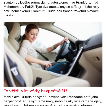
z automobilového průmyslu na autosalonech ve Frankfurtu nad
Mohanem a v Paříži. Tyto dva autosalony se střídají – liché roky
patří německému Frankfurtu, sudé pak francouzskému hlavnímu
městu.
Je větší vůz vždy bezpečnější?
Mezi hlavní kritéria při výběru nového vozu rozhodně patří jeho
bezpečnost. Ať už vybíráme nový, nebo nějaký více či méně ojetý,
vyplatí se udržet emoce na uzdě a zjistit co nejvíce informací.