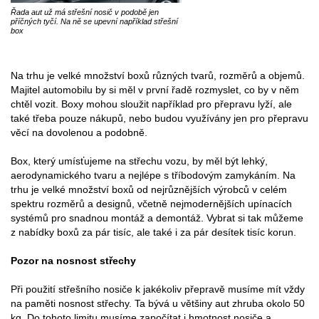
Řada aut už má střešní nosič v podobě jen
příčných tyčí. Na ně se upevní například střešní
box
Na trhu je velké množství boxů různých tvarů, rozměrů a objemů.
Majitel automobilu by si měl v první řadě rozmyslet, co by v něm
chtěl vozit. Boxy mohou sloužit například pro přepravu lyží, ale
také třeba pouze nákupů, nebo budou využívány jen pro přepravu
věcí na dovolenou a podobně.
Box, který umísťujeme na střechu vozu, by měl být lehký,
aerodynamického tvaru a nejlépe s tříbodovým zamykáním. Na
trhu je velké množství boxů od nejrůznějších výrobců v celém
spektru rozměrů a designů, včetně nejmodernějších upínacích
systémů pro snadnou montáž a demontáž. Vybrat si tak můžeme
z nabídky boxů za pár tisíc, ale také i za pár desítek tisíc korun.
Pozor na nosnost střechy
Při použití střešního nosiče k jakékoliv přepravě musíme mít vždy
na paměti nosnost střechy. Ta bývá u většiny aut zhruba okolo 50
kg. Do tohoto limitu musíme započítat i hmotnost nosiče a