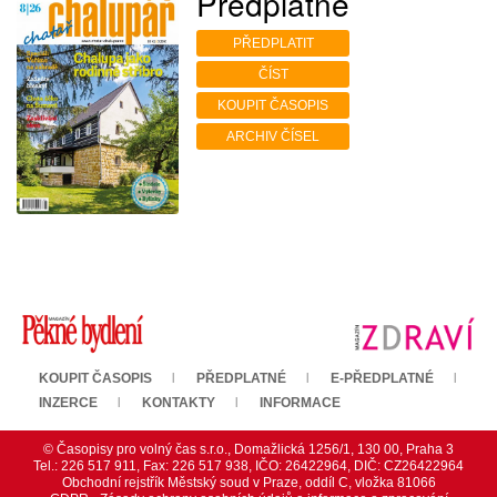
Předplatné
PŘEDPLATIT
ČÍST
KOUPIT ČASOPIS
ARCHIV ČÍSEL
KOUPIT ČASOPIS
PŘEDPLATNÉ
E-PŘEDPLATNÉ
INZERCE
KONTAKTY
INFORMACE
© Časopisy pro volný čas s.r.o., Domažlická 1256/1, 130 00, Praha 3
Tel.: 226 517 911, Fax: 226 517 938, IČO: 26422964, DIČ: CZ26422964
Obchodní rejstřík Městský soud v Praze, oddíl C, vložka 81066