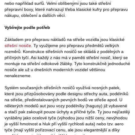
nebo například surfů. Velmi oblíbenými jsou také střešní
přepravní boxy, které nahrazují třeba klasické kufry pro přepravu
nákupu, oblečení a dalších věcí.
Vybírejte podle potřeb
Základem pro přepravu nákladů na střeše vozidla jsou klasické
střešní nosiče
. Ty využijeme pro přepravu předmětů velkých
rozměrů. Konstrukce střešních nosičů se skládá z podélných a
příčných tyčí. Asi každý z nás má v paměti střešní nosič, který se
montuje na střešní odtokové žlábky. Tyto konstrukčně jednoduché
nosiče ale už u dnešních moderních vozidel většinou
nenalezneme.
Systém současných střešních nosičů využívá nosných patek,
které jsou přizpůsobovány podle designu střechy auta, podélníků
na střeše, předinstalovaných pevných bodů ve střeše apod. U
některých modelů aut jsou vozy podélníky (hagusy) již vybavené
a stačí pak zakoupit pouze úchyty a příčné tyče. Ty jsou nejčastěji
vyráběny jako ocelové tyče (výhodou jsou nižší ceny, nevýhodou
je vyšší hmotnost a hluk při vyšší rychlosti auta) nebo tzv. aero
tyče (mají vyšší pořizovací cenu, ale jsou elegantnější a díky