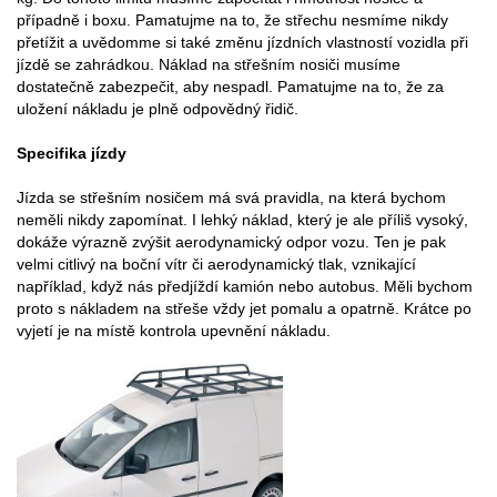
případně i boxu. Pamatujme na to, že střechu nesmíme nikdy
přetížit a uvědomme si také změnu jízdních vlastností vozidla při
jízdě se zahrádkou. Náklad na střešním nosiči musíme
dostatečně zabezpečit, aby nespadl. Pamatujme na to, že za
uložení nákladu je plně odpovědný řidič.
Specifika jízdy
Jízda se střešním nosičem má svá pravidla, na která bychom
neměli nikdy zapomínat. I lehký náklad, který je ale příliš vysoký,
dokáže výrazně zvýšit aerodynamický odpor vozu. Ten je pak
velmi citlivý na boční vítr či aerodynamický tlak, vznikající
například, když nás předjíždí kamión nebo autobus. Měli bychom
proto s nákladem na střeše vždy jet pomalu a opatrně. Krátce po
vyjetí je na místě kontrola upevnění nákladu.