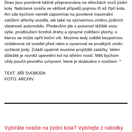
Dnes jsou poměrně běžně přepravována na střechách vozů jízdní
kola. Nabízené nosiče ve většině případů pojmou tři až čtyři kola.
Ani zde bychom neměli zapomínat na povolené maximální
zatížení střechy vozidla, ale také na významnou změnu jízdních
vlastností automobilu. Především jde o posunutí těžiště vozu
výše, prodloužení brzdné dráhy a výrazné zvětšení plochy, o
kterou se může opřít boční vítr. Musíme tedy zvětšit bezpečnou
vzdálenost od vozidel před námi a vyvarovat se prudkých změn
rychlosti jízdy. Zvlášť opatrně musíme projíždět zatáčky. Velmi
důležité je rovněž upevnění kol na střešní nosič. Měli bychom
vždy použít pevného uchycení, které je dodáváno s nosičem. *
TEXT: JIŘÍ SVOBODA
FOTO: ARCHIV
Vybíráte nosiče na jízdní kola? Vybírejte z nabídky