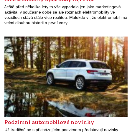
Ještě před několika lety to vše vypadalo jen jako marketingová
aktivita, v současné době se ale rozmach elektromobility ve
vozidlech stává stále více realitou. Málokdo ví, že elektromobil má
velmi dlouhou historii a první vozy…
Podzimní automobilové novinky
Už tradičně se s přicházejícím podzimem představují novinky