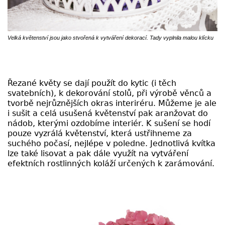
Velká květenství jsou jako stvořená k vytváření dekorací. Tady vyplnila malou klícku
Řezané květy se dají použít do kytic (i těch
svatebních), k dekorování stolů, při výrobě věnců a
tvorbě nejrůznějších okras interiréru. Můžeme je ale
i sušit a celá usušená květenství pak aranžovat do
nádob, kterými ozdobíme interiér. K sušení se hodí
pouze vyzrálá květenství, která ustřihneme za
suchého počasí, nejlépe v poledne. Jednotlivá kvítka
lze také lisovat a pak dále využít na vytváření
efektních rostlinných koláží určených k zarámování.