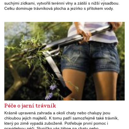
suchými zídkami, vytvořili terénní vlny a zátiší s nižší výsadbou.
Celku dominuje trávníková plocha a jezírko s přítokem vody.
Péče o jarní trávník
Krásně upravená zahrada a okolí chaty nebo chalupy jsou
chloubou jejich majitelů. K tomu patří samozřejmě také trávník,
který po zimě vypadá zuboženě. Potřebuje první pomoc i
pravidelnou péči. Sluníčko vás táhne na chatu nebo…