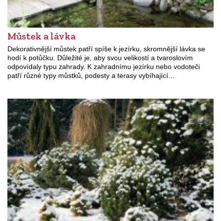
Můstek a lávka
Dekorativnější můstek patří spíše k jezírku, skromnější lávka se
hodí k potůčku. Důležité je, aby svou velikostí a tvaroslovím
odpovídaly typu zahrady. K zahradnímu jezírku nebo vodoteči
patří různé typy můstků, podesty a terasy vybíhající…