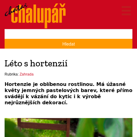
Hledat
Léto s hortenzií
Rubrika:
Zahrada
Hortenzie je oblíbenou rostlinou. Má úžasné
květy jemných pastelových barev, které přímo
svádějí k vázání do kytic i k výrobě
nejrůznějších dekorací.