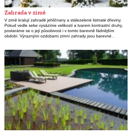
Zahrada v zimě
V zimě kralují zahradě jehličnany a stálezelené listnaté dřeviny.
Pokud vedle sebe vysázíme velikostí a tvarem kontrastní druhy,
postaráme se o její působivost i v tomto barevně fádnějším
období. Výraznými ozdobami zimní zahrady jsou barevné…