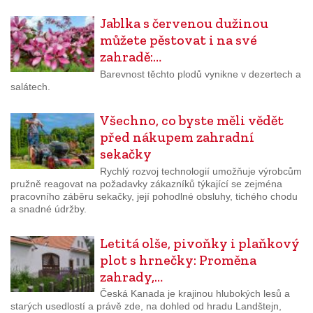
Jablka s červenou dužinou
můžete pěstovat i na své
zahradě:…
Barevnost těchto plodů vynikne v dezertech a
salátech.
Všechno, co byste měli vědět
před nákupem zahradní
sekačky
Rychlý rozvoj technologií umožňuje výrobcům
pružně reagovat na požadavky zákazníků týkající se zejména
pracovního záběru sekačky, její pohodlné obsluhy, tichého chodu
a snadné údržby.
Letitá olše, pivoňky i plaňkový
plot s hrnečky: Proměna
zahrady,…
Česká Kanada je krajinou hlubokých lesů a
starých usedlostí a právě zde, na dohled od hradu Landštejn,