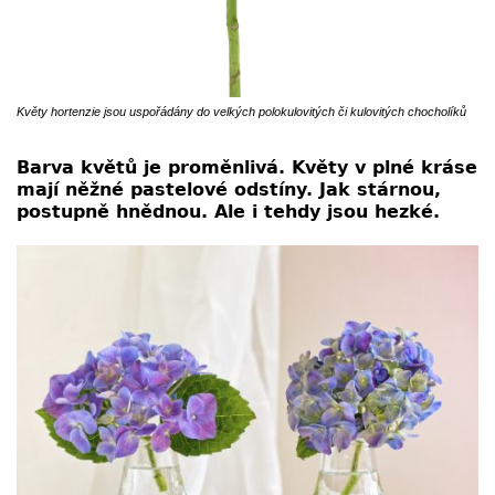
Květy hortenzie jsou uspořádány do velkých polokulovitých či kulovitých chocholíků
Barva květů je proměnlivá. Květy v plné kráse
mají něžné pastelové odstíny. Jak stárnou,
postupně hnědnou. Ale i tehdy jsou hezké.