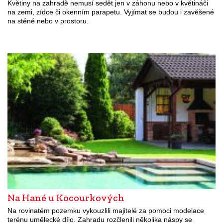
Květiny na zahradě nemusí sedět jen v záhonu nebo v květináči
na zemi, zídce či okenním parapetu. Vyjímat se budou i zavěšené
na stěně nebo v prostoru.
Na Hané u Kocourkových
Na rovinatém pozemku vykouzlili majitelé za pomoci modelace
terénu umělecké dílo. Zahradu rozčlenili několika náspy se