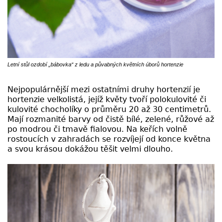
Letní stůl ozdobí „bábovka“ z ledu a půvabných květních úborů hortenzie
Nejpopulárnější mezi ostatními druhy hortenzií je
hortenzie velkolistá, jejíž květy tvoří polokulovité či
kulovité chocholíky o průměru 20 až 30 centimetrů.
Mají rozmanité barvy od čistě bílé, zelené, růžové až
po modrou či tmavě fialovou. Na keřích volně
rostoucích v zahradách se rozvíjejí od konce května
a svou krásou dokážou těšit velmi dlouho.