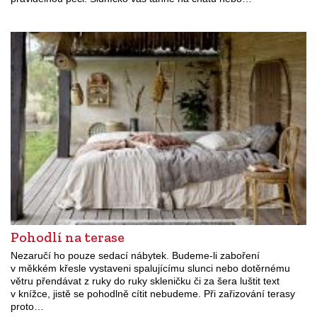
Pohodlí na terase
Nezaručí ho pouze sedací nábytek. Budeme-li zaboření
v měkkém křesle vystaveni spalujícímu slunci nebo dotěrnému
větru přendávat z ruky do ruky skleničku či za šera luštit text
v knížce, jistě se pohodlně cítit nebudeme. Při zařizování terasy
proto…