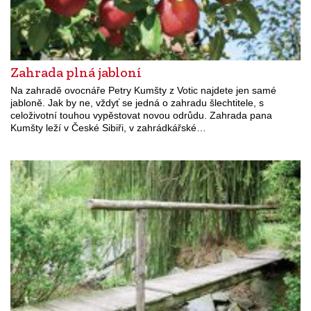
Zahrada plná jabloní
Na zahradě ovocnáře Petry Kumšty z Votic najdete jen samé
jabloně. Jak by ne, vždyť se jedná o zahradu šlechtitele, s
celoživotní touhou vypěstovat novou odrůdu. Zahrada pana
Kumšty leží v České Sibiři, v zahrádkářské…