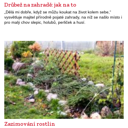
Drůbež na zahradě: jak na to
„Dělá mi dobře, když se můžu koukat na život kolem sebe,“
vysvětluje majitel přírodně pojaté zahrady, na níž se našlo místo i
pro malý chov slepic, holubů, perliček a husí.
Zazimování rostlin