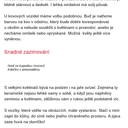
klidně stárnout a šedivět. I lehká omšelost má svůj půvab.
U kovových vozidel máme volbu podobnou. Buď je natřeme
barvou na kov v odstínu, který bude dobře korespondovat
s okolím a nebude soutěžit s květinami o prvenství, anebo je
necháme omšelé nebo oprýskané. Možná květy ještě více
vyniknou.
Snadné zazimování
Hodí se kupodivu i kovové
kolečko s pneumatikou
S velkými květináči bývá na podzim i na jaře svízel. Zejména ty
keramické nejsou lehké samy o sobě, a když jsou naplněny
zeminou a květinami, ztěžknou vám v rukou ještě podstatně víc.
S vozíky, které vidíte na obrázcích, máte vystaráno. Stačí s nimi
zajet do kůlny, do síně nebo jiného chráněného prostoru. A zjara
zase hurá na sluníčko!