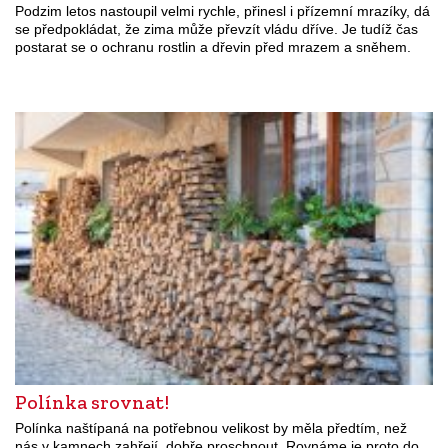
Podzim letos nastoupil velmi rychle, přinesl i přízemní mrazíky, dá
se předpokládat, že zima může převzít vládu dříve. Je tudíž čas
postarat se o ochranu rostlin a dřevin před mrazem a sněhem.
Polínka srovnat!
Polínka naštípaná na potřebnou velikost by měla předtím, než
nás v kamnech zahřejí, dobře proschnout. Rovnáme je proto do