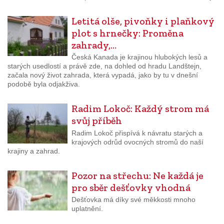
Letitá olše, pivoňky i plaňkový
plot s hrnečky: Proměna
zahrady,…
Česká Kanada je krajinou hlubokých lesů a
starých usedlostí a právě zde, na dohled od hradu Landštejn,
začala nový život zahrada, která vypadá, jako by tu v dnešní
podobě byla odjakživa.
Radim Lokoč: Každý strom má
svůj příběh
Radim Lokoč přispívá k návratu starých a
krajových odrůd ovocných stromů do naší
krajiny a zahrad.
Pozor na střechu: Ne každá je
pro sběr dešťovky vhodná
Dešťovka má díky své měkkosti mnoho
uplatnění.