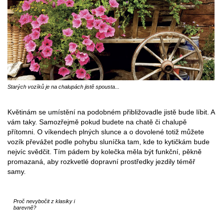
Starých vozíků je na chalupách jistě spousta...
Květinám se umístění na podobném přibližovadle jistě bude líbit. A
vám taky. Samozřejmě pokud budete na chatě či chalupě
přítomni. O víkendech plných slunce a o dovolené totiž můžete
vozík převážet podle pohybu sluníčka tam, kde to kytičkám bude
nejvíc svědčit. Tím pádem by kolečka měla být funkční, pěkně
promazaná, aby rozkvetlé dopravní prostředky jezdily téměř
samy.
Proč nevybočit z klasiky i
barevně?