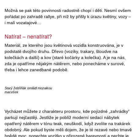
Možná se pak této povinnosti radostně chopí i děti. Nesmí ovšem
pořádat po zahradě rallye, při níž by přišly k úrazu květiny, vozy –
i malí vozatajové…
Natírat – nenatírat?
Materiál, ze kterého jsou květinová vozidla konstruována, je v
podstatě dvojího druhu. Dřevo (vozíky, trakary, štoudve na
kolečkách a další) a kov (staré kočárky a kolečka). A je na nás,
zda je opatříme nějakým nátěrem, nebo ponecháme v surové,
třeba i lehce zanedbané podobě.
Starý žebřiňák omládl mozaikou
macešek
Vycházet můžete z charakteru prostoru, kde pojízdné „zahrádky“
parkují nejčastěji. Jestliže je poblíž moderní sedací nábytek
opatřený nátěrem v tónu teak, neuškodí, když zvolíte na trakárek
obdobný. Ale pokud byste měli dojem, že je té rezavé nebo tmavě
hnědé moc, ponechte vozítko v přirozené barevnosti a nechte je