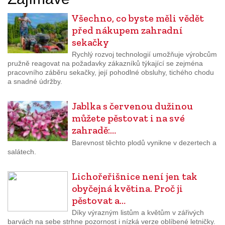
Všechno, co byste měli vědět
před nákupem zahradní
sekačky
Rychlý rozvoj technologií umožňuje výrobcům
pružně reagovat na požadavky zákazníků týkající se zejména
pracovního záběru sekačky, její pohodlné obsluhy, tichého chodu
a snadné údržby.
Jablka s červenou dužinou
můžete pěstovat i na své
zahradě:…
Barevnost těchto plodů vynikne v dezertech a
salátech.
Lichořeřišnice není jen tak
obyčejná květina. Proč ji
pěstovat a…
Díky výrazným listům a květům v zářivých
barvách na sebe strhne pozornost i nízká verze oblíbené letničky.