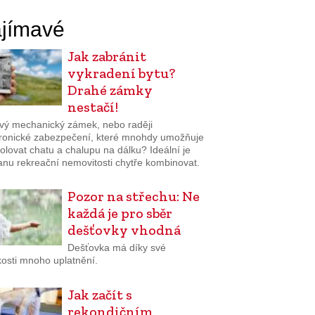
jímavé
Jak zabránit
vykradení bytu?
Drahé zámky
nestačí!
ivý mechanický zámek, nebo raději
tronické zabezpečení, které mnohdy umožňuje
olovat chatu a chalupu na dálku? Ideální je
anu rekreační nemovitosti chytře kombinovat.
Pozor na střechu: Ne
každá je pro sběr
dešťovky vhodná
Dešťovka má díky své
osti mnoho uplatnění.
Jak začít s
rekondičním