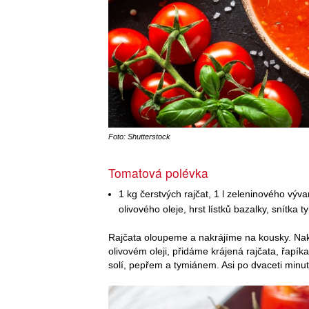
Foto: Shutterstock
Tomatová polévka
1 kg čerstvých rajčat, 1 l zeleninového výva
olivového oleje, hrst lístků bazalky, snítka 
Rajčata oloupeme a nakrájíme na kousky. Nak
olivovém oleji, přidáme krájená rajčata, řapí
solí, pepřem a tymiánem. Asi po dvaceti minu