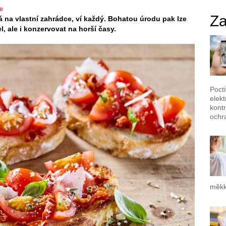
e
Za
á na vlastní zahrádce, ví každý. Bohatou úrodu pak lze
l, ale i konzervovat na horší časy.
Poct
elek
kontr
ochr
měkk