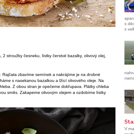
apar
s dě
s vel
a, 2 stroužky česneku, lístky čerstvé bazalky, olivový olej,
nahr
v. Rajčata zbavíme semínek a nakrájíme je na drobné
namá
cháme s nasekanou bazalkou a lžící olivového oleje. Na
chleba. Z obou stran je opečeme dokřupava. Plátky chleba
vou směs. Zakapeme olivovým olejem a ozdobíme lístky
Sta
V ma