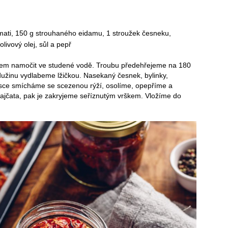
smati, 150 g strouhaného eidamu, 1 stroužek česneku,
olivový olej, sůl a pepř
em namočit ve studené vodě. Troubu předehřejeme na 180
užinu vydlabeme lžičkou. Nasekaný česnek, bylinky,
misce smícháme se scezenou rýží, osolíme, opepříme a
jčata, pak je zakryjeme seříznutým vrškem. Vložíme do