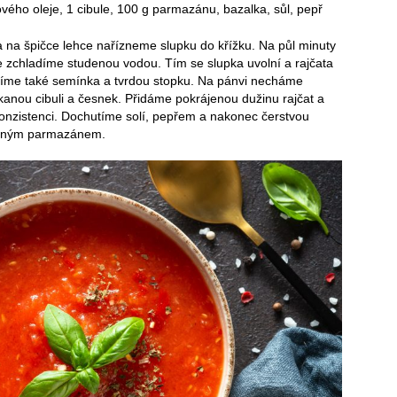
vového oleje, 1 cibule, 100 g parmazánu, bazalka, sůl, pepř
 na špičce lehce nařízneme slupku do křížku. Na půl minuty
je zchladíme studenou vodou. Tím se slupka uvolní a rajčata
níme také semínka a tvrdou stopku. Na pánvi necháme
anou cibuli a česnek. Přidáme pokrájenou dužinu rajčat a
zistenci. Dochutíme solí, pepřem a nakonec čerstvou
haným parmazánem.