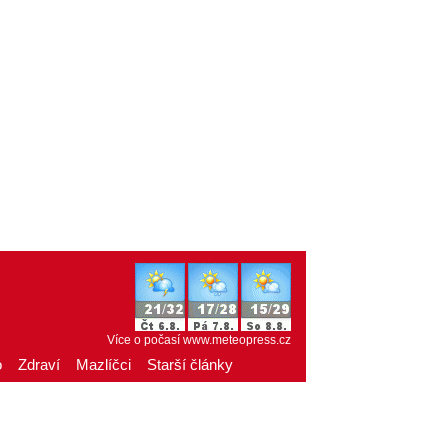
Více o počasí
www.meteopress.cz
o
Zdraví
Mazlíčci
Starší články