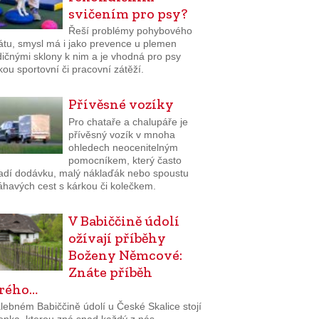
svičením pro psy?
Řeší problémy pohybového
átu, smysl má i jako prevence u plemen
dičnými sklony k nim a je vhodná pro psy
kou sportovní či pracovní zátěží.
Přívěsné vozíky
Pro chataře a chalupáře je
přívěsný vozík v mnoha
ohledech neocenitelným
pomocníkem, který často
adí dodávku, malý náklaďák nebo spoustu
havých cest s kárkou či kolečkem.
V Babiččině údolí
ožívají příběhy
Boženy Němcové:
Znáte příběh
rého…
lebném Babiččině údolí u České Skalice stojí