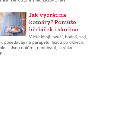
enka, kterou zná snad každý z nás.
Jak vyzrát na
komáry? Pomůže
hřebíček i skořice
V létě létají, bzučí, bodají, sají,
jí, posedávají na parapetu, lezou po oknech,
tole… Jsou dotěrní, neodbytní, zkrátka
ní.