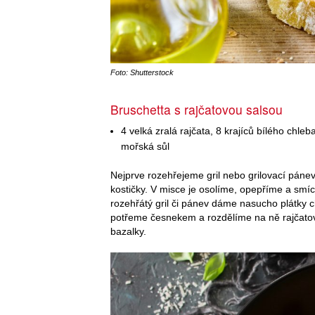
Foto: Shutterstock
Bruschetta s rajčatovou salsou
4 velká zralá rajčata, 8 krajíců bílého chleb
mořská sůl
Nejprve rozehřejeme gril nebo grilovací páne
kostičky. V misce je osolíme, opepříme a smí
rozehřátý gril či pánev dáme nasucho plátky 
potřeme česnekem a rozdělíme na ně rajčato
bazalky.