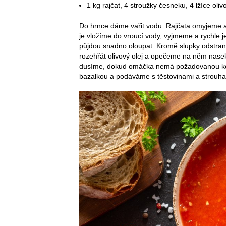
1 kg rajčat, 4 stroužky česneku, 4 lžíce oli
Do hrnce dáme vařit vodu. Rajčata omyjeme a
je vložíme do vroucí vody, vyjmeme a rychle 
půjdou snadno oloupat. Kromě slupky odstra
rozehřát olivový olej a opečeme na něm nasek
dusíme, dokud omáčka nemá požadovanou kon
bazalkou a podáváme s těstovinami a strou