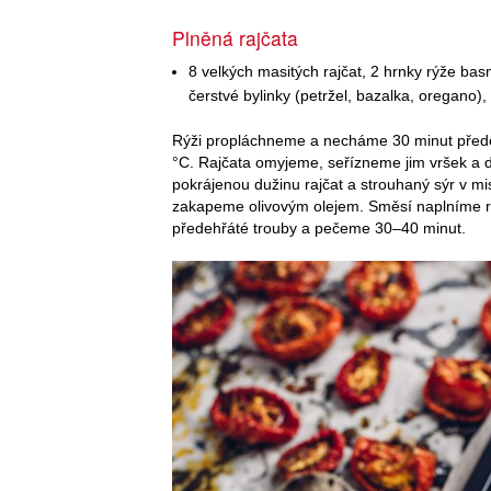
Plněná rajčata
8 velkých masitých rajčat, 2 hrnky rýže ba
čerstvé bylinky (petržel, bazalka, oregano), 
Rýži propláchneme a necháme 30 minut před
°C. Rajčata omyjeme, seřízneme jim vršek a d
pokrájenou dužinu rajčat a strouhaný sýr v 
zakapeme olivovým olejem. Směsí naplníme ra
předehřáté trouby a pečeme 30–40 minut.