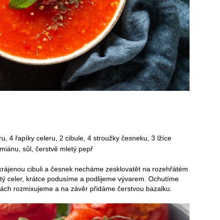
ru, 4 řapíky celeru, 2 cibule, 4 stroužky česneku, 3 lžíce
tymiánu, sůl, čerstvě mletý pepř
rájenou cibuli a česnek necháme zesklovatět na rozehřátém
katý celer, krátce podusíme a podlijeme vývarem. Ochutíme
tách rozmixujeme a na závěr přidáme čerstvou bazalku.