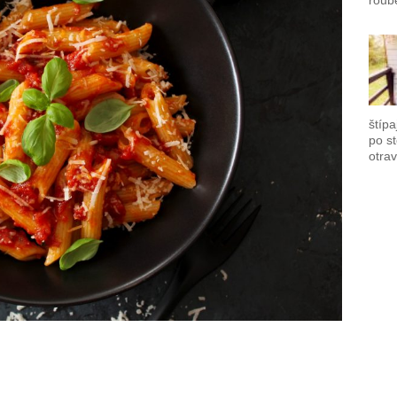
roub
štípa
po s
otrav