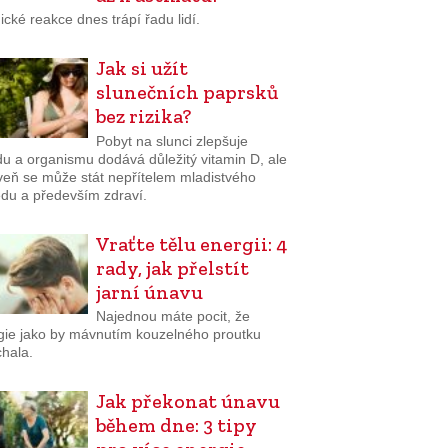
ické reakce dnes trápí řadu lidí.
Jak si užít
slunečních paprsků
bez rizika?
Pobyt na slunci zlepšuje
du a organismu dodává důležitý vitamin D, ale
veň se může stát nepřítelem mladistvého
edu a především zdraví.
Vraťte tělu energii: 4
rady, jak přelstít
jarní únavu
Najednou máte pocit, že
gie jako by mávnutím kouzelného proutku
chala.
Jak překonat únavu
během dne: 3 tipy