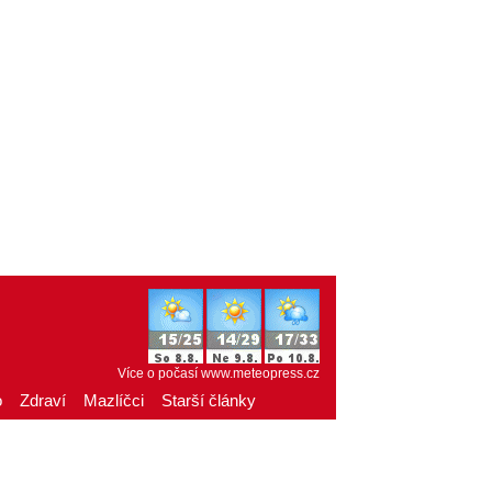
Více o počasí
www.meteopress.cz
o
Zdraví
Mazlíčci
Starší články