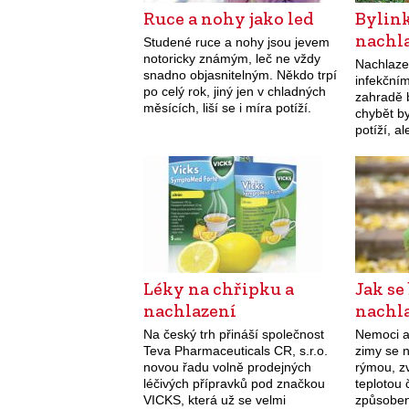
Ruce a nohy jako led
Bylink
nachl
Studené ruce a nohy jsou jevem
notoricky známým, leč ne vždy
Nachlazen
snadno objasnitelným. Někdo trpí
infekční
po celý rok, jiný jen v chladných
zahradě 
měsících, liší se i míra potíží.
chybět by
Možných příčin a důvodů
potíží, a
studených končetin je…
posilovat
předcház
Léky na chřipku a
Jak se
nachlazení
nachl
Na český trh přináší společnost
Nemoci a
Teva Pharmaceuticals CR, s.r.o.
zimy se n
novou řadu volně prodejných
rýmou, z
léčivých přípravků pod značkou
teplotou 
VICKS, která už se velmi
způsoben