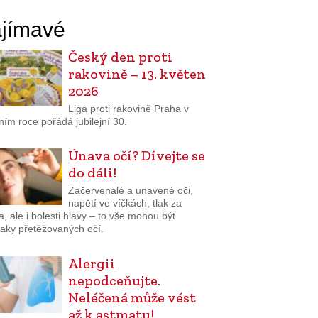
jímavé
Český den proti
rakovině – 13. květen
2026
Liga proti rakovině Praha v
ním roce pořádá jubilejní 30.
Únava očí? Dívejte se
do dáli!
Začervenalé a unavené oči,
napětí ve víčkách, tlak za
, ale i bolesti hlavy – to vše mohou být
naky přetěžovaných očí.
Alergii
nepodceňujte.
Neléčená může vést
až k astmatu!