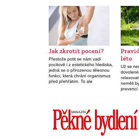
úspěšně prodává ve více než 50
infekcí. 
zemích světa. Tato značka má
více jak…
Jak zkrotit pocení?
Pravid
léto
Přestože potit se nám vadí
pocitově i z estetického hlediska,
Už se ne
jedná se o přirozenou tělesnou
dovolené
funkci, která chrání organismus
relaxovat
před přehřátím. To ale
neměli b
neznamená, že se nemáme
prevenci 
snažit potlačit nepříjemné
je nutné 
projevy.
dnech do