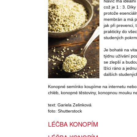
Navíc má ideální
což je 1 : 3. Dí
protože esenciál
membrán a má p
jak při prevenci
prakticky do všec
studených pokrmů
Je bohaté na vit
týdnu užívání poz
se zlepší a budo
lžíci ráno a jedn
dalších studených
Konopné semínko koupíme na internetu nebo 
chléb, konopné těstoviny, konopnou mouku ne
text: Gariela Zelinková
foto: Shutterstock
LÉČBA KONOPÍM