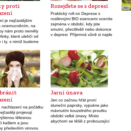
y proti
Rozejďete se s depresí
azení
Praktický roll-on Deprese s
rostlinnými BIO esencemi oceníte
í je nejčastějším
zejména v období, kdy jste
m onemocněním, na
smutní, přecitlivělí nebo dokonce
by nám proto neměly
v depresi. Příjemná vůně si najde
linky, které ulehčí od
své místo v každé kabelce.
le i ty, s nimiž budeme
Bachovy květové BIO esence
 imunitu a nemoci tím
jsou ještě doplněny…
et.
 bránit
Jarní únava
azení
Jen co začnou hřát první
sluneční paprsky, vypukne jako
 nachlazení na počátku
mávnutím kouzelného proutku
ejčastěji projevují
období velké únavy. Místo
výšenou tělesnou
abychom se těšili z probouzející
či kašlem a jsou
se přírody, podléháme pocitům
y především virovou