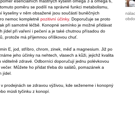
 poměr esenciálních mastných kyselin omega 3 a omega 6,
ky tomuto poměru se podílí na správné funkci metabolismu,
ní kyseliny v něm obsažené jsou součástí buněčných
nálad
obdob
ro nemoc kompletně
pozitivní účinky
. Doporučuje se proto
, tak při samotné léčbě. Konopné semínko je možné přidávat
h jídel při vaření i pečení a je také chutnou přísadou do
, protože má příjemnou oříškovou chuť.
amin E, jod, stříbro, chrom, zinek, měď a magnesium. Již po
náme jeho účinky na nehtech, vlasech a kůži, jejichž kvalita
u viditelně zdravé. Odborníci doporučují jednu polévkovou
u večer. Můžete ho přidat třeba do salátů, pomazánek a
 jídel.
v prodejnách se zdravou výživou, kde seženeme i konopný
bo müsli tyčinku z konopí.