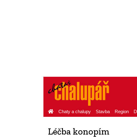
Chaty a chalupy
Stavba
Region
D
Léčba konopím