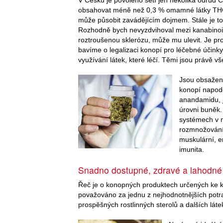
obsahovat méně než 0,3 % omamné látky THC
může působit zavádějícím dojmem. Stále je t
Rozhodně bych nevyzdvihoval mezi kanabinoi
roztroušenou sklerózu, může mu ulevit. Je pro
bavíme o legalizaci konopí pro léčebné účin
využívání látek, které léčí. Těmi jsou právě v
Jsou obsaženy
konopí napodo
anandamidu, j
úrovni buněk.
systémech v n
rozmnožování
muskulární, e
imunita.
Snadno dostupné, zdravé a lahodné
Řeč je o konopných produktech určených ke 
považováno za jednu z nejhodnotnějších potr
prospěšných rostlinných sterolů a dalších láte