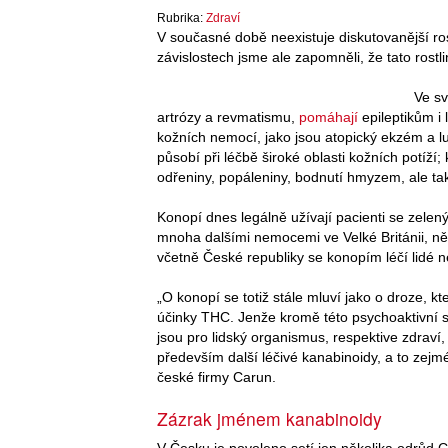
Rubrika:
Zdraví
V současné době neexistuje diskutovanější ro
závislostech jsme ale zapomněli, že tato rost
Ve sv
artrózy a revmatismu,
pomáhají
epileptikům i
kožních nemocí, jako jsou atopický ekzém a l
působí při léčbě široké oblasti kožních potíží;
odřeniny, popáleniny, bodnutí hmyzem, ale ta
Konopí dnes legálně užívají pacienti se zelen
mnoha dalšími nemocemi ve Velké Británii, n
včetně České republiky se konopím léčí lidé n
„O konopí se totiž stále mluví jako o droze, kt
účinky THC. Jenže kromě této psychoaktivní s
jsou pro lidský organismus, respektive zdraví
především další léčivé kanabinoidy, a to zejmé
české firmy Carun.
Zázrak jménem kanabinoidy
V Česku je povoleno setí jen několika odrůd 