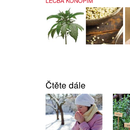
LÉČBA KONOPÍM
Čtěte dále