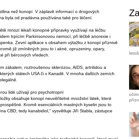
Za
stlina než konopí. V záplavě informací o drogových
lina byla od pradávna používána také pro léčení.
ětě mnozí lékaři konopné přípravky využívají na léčbu
 lidem trpícím Parkinsonovou nemocí, při léčbě anorexie i
upenka. Zevní aplikace s obsahem výtažku z konopí příznivě
 kromě již zmíněných jsou to i akné, opruzeniny, opary,
letoš
ké při bércových vředech.
ým zákalem, roztroušenou sklerózou, AIDS, artritidou a
ěkterých státech USA či v Kanadě. V mnoha dalších zemích
elegálně.
erou lidé užívají pro psychotropní
očima
ložky obsahuje konopí neuvěřitelné množství látek, které
příz
, prospěšné. Kromě esenciálních mastných kyselin jsou to
na CBD, tedy kanabidiol,“ vysvětluje Jiří Stabla, zástupce
Cannabis sativa (známého jako technické konopí), které musí