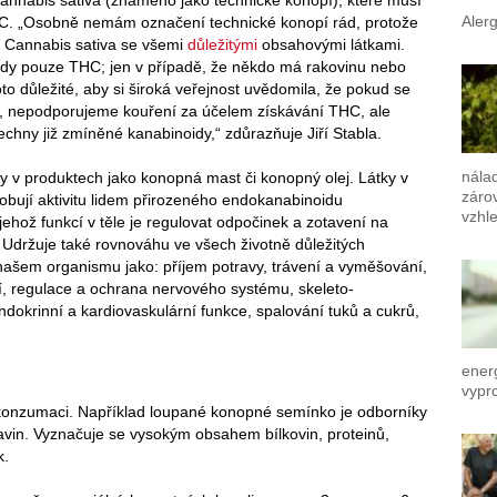
Alerg
. „Osobně nemám označení technické konopí rád, protože
o Cannabis sativa se všemi
důležitými
obsahovými látkami.
dy pouze THC; jen v případě, že někdo má rakovinu nebo
to důležité, aby si široká veřejnost uvědomila, že pokud se
ky, nepodporujeme kouření za účelem získávání THC, ale
šechny již zmíněné kanabinoidy,“ zdůrazňuje Jiří Stabla.
nála
 v produktech jako konopná mast či konopný olej. Látky v
záro
bují aktivitu lidem přirozeného endokanabinoidu
vzhl
ehož funkcí v těle je regulovat odpočinek a zotavení na
 Udržuje také rovnováhu ve všech životně důležitých
ašem organismu jako: příjem potravy, trávení a vyměšování,
, regulace a ochrana nervového systému, skeleto-
ndokrinní a kardiovaskulární funkce, spalování tuků a cukrů,
ener
vypr
konzumaci. Například loupané konopné semínko je odborníky
avin. Vyznačuje se vysokým obsahem bílkovin, proteinů,
k.