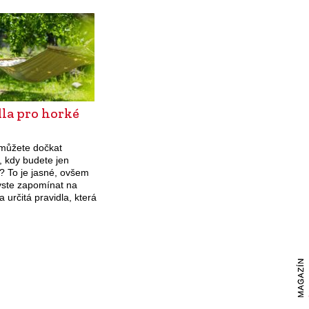
smutku, únavy, skleslosti a
Jak se jim bránit?
apatie. Jak je to možné a…
la pro horké
můžete dočkat
, kdy budete jen
? To je jasné, ovšem
yste zapomínat na
a určitá pravidla, která
právě v horkých letních
držovat.