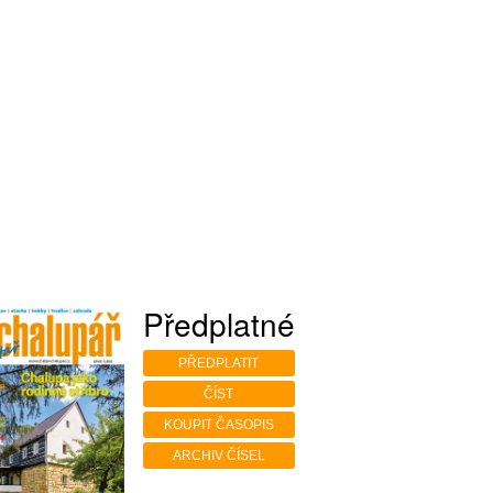
Předplatné
PŘEDPLATIT
ČÍST
KOUPIT ČASOPIS
ARCHIV ČÍSEL