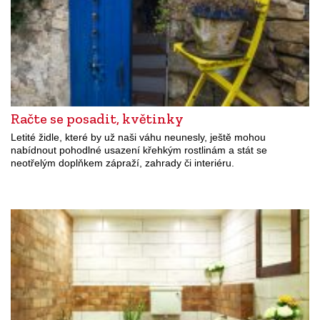
Račte se posadit, květinky
Letité židle, které by už naši váhu neunesly, ještě mohou
nabídnout pohodlné usazení křehkým rostlinám a stát se
neotřelým doplňkem zápraží, zahrady či interiéru.