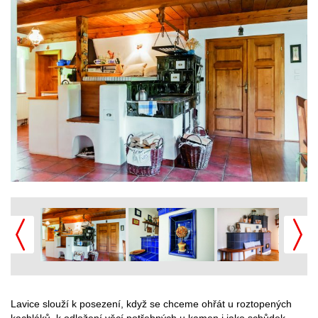
Lavice slouží k posezení, když se chceme ohřát u roztopených
kachláků, k odložení věcí potřebných u kamen i jako schůdek