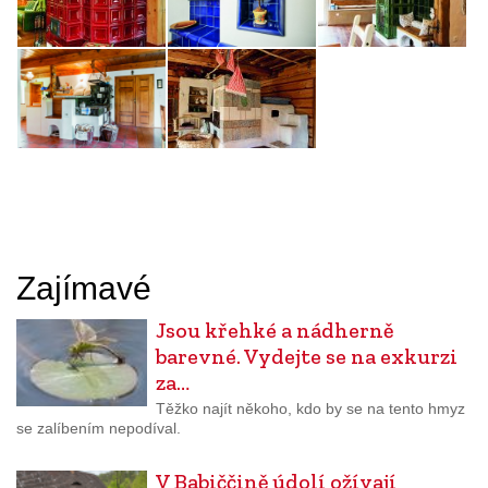
Zajímavé
Jsou křehké a nádherně
barevné. Vydejte se na exkurzi
za…
Těžko najít někoho, kdo by se na tento hmyz
se zalíbením nepodíval.
V Babiččině údolí ožívají