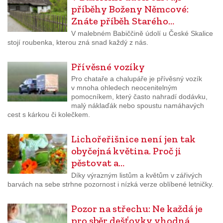
příběhy Boženy Němcové:
Znáte příběh Starého…
V malebném Babiččině údolí u České Skalice
stojí roubenka, kterou zná snad každý z nás.
Přívěsné vozíky
Pro chataře a chalupáře je přívěsný vozík
v mnoha ohledech neocenitelným
pomocníkem, který často nahradí dodávku,
malý náklaďák nebo spoustu namáhavých
cest s kárkou či kolečkem.
Lichořeřišnice není jen tak
obyčejná květina. Proč ji
pěstovat a…
Díky výrazným listům a květům v zářivých
barvách na sebe strhne pozornost i nízká verze oblíbené letničky.
Pozor na střechu: Ne každá je
pro sběr dešťovky vhodná