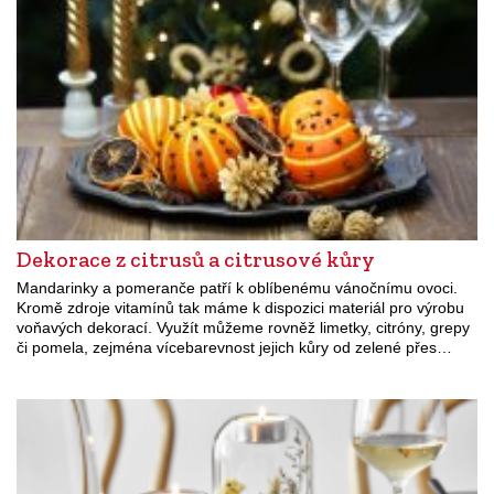
Dekorace z citrusů a citrusové kůry
Mandarinky a pomeranče patří k oblíbenému vánočnímu ovoci.
Kromě zdroje vitamínů tak máme k dispozici materiál pro výrobu
voňavých dekorací. Využít můžeme rovněž limetky, citróny, grepy
či pomela, zejména vícebarevnost jejich kůry od zelené přes…