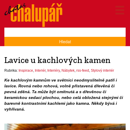
Hledat
Lavice u kachlových kamen
Rubrika:
Inspirace
,
Interiér
,
Interiéry
,
Nábytek
,
rss-feed
,
Stylový interiér
Ke kachlovým kamnům ve světnici neodmyslitelně patří i
lavice. Rovná nebo rohová, volně přistavená dřevěná či
pevná zděná. Ta může být omítnutá a s dřevěnou či
keramickou sedací plochou, nebo celá obložená stejnými či
barevně kontrastními kachlemi jako kamna. Někdy bývá i
vyhřívaná.