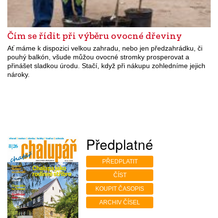
Čím se řídit při výběru ovocné dřeviny
Ať máme k dispozici velkou zahradu, nebo jen předzahrádku, či
pouhý balkón, všude můžou ovocné stromky prosperovat a
přinášet sladkou úrodu. Stačí, když při nákupu zohledníme jejich
nároky.
Předplatné
PŘEDPLATIT
ČÍST
KOUPIT ČASOPIS
ARCHIV ČÍSEL