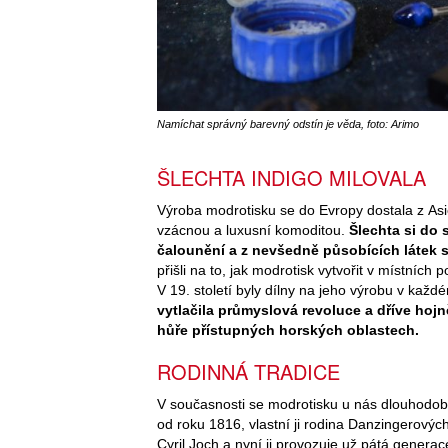
Namíchat správný barevný odstín je věda, foto: Arimo
ŠLECHTA INDIGO MILOVALA
Výroba modrotisku se do Evropy dostala z Asi
vzácnou a luxusní komoditou.
Šlechta si do 
čalounění a z nevšedně působících látek s
přišli na to, jak modrotisk vytvořit v místních
V 19. století byly dílny na jeho výrobu v každ
vytlačila průmyslová revoluce a dříve hojn
hůře přístupných horských oblastech.
RODINNÁ TRADICE
V současnosti se modrotisku u nás dlouhodob
od roku 1816, vlastní ji rodina Danzingerových 
Cyril Joch a nyní ji provozuje už pátá genera