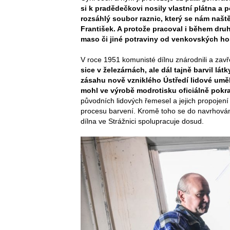
si k pradědečkovi nosily vlastní plátna a p
rozsáhlý soubor raznic, který se nám našt
František. A protože pracoval i během dru
maso či jiné potraviny od venkovských hosp
V roce 1951 komunisté dílnu znárodnili a zavř
sice v železárnách, ale dál tajně barvil lát
zásahu nově vzniklého Ústředí lidové umě
mohl ve výrobě modrotisku oficiálně pokra
původních lidových řemesel a jejich propojení
procesu barvení. Kromě toho se do navrhování 
dílna ve Strážnici spolupracuje dosud.