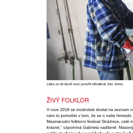
Látka se do lázně musí ponořit několikrát, foto: Arimo
ŽIVÝ FOLKLOR
V roce 2018 se modrotisk dostal na seznam
nám to pomohlo v tom, že se o naše řemeslo z
Mezinárodní folklorní festival Strážnice, cel
krásné,“ vzpomíná Gabriela nadšeně. Masový