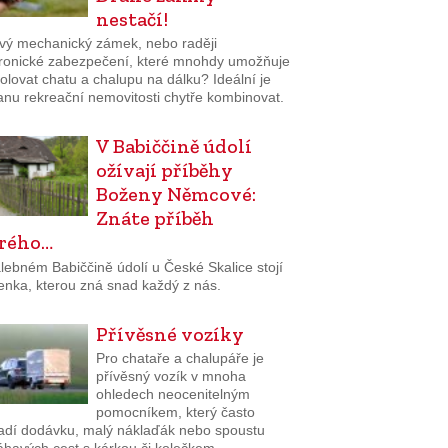
nestačí!
ivý mechanický zámek, nebo raději
tronické zabezpečení, které mnohdy umožňuje
olovat chatu a chalupu na dálku? Ideální je
anu rekreační nemovitosti chytře kombinovat.
V Babiččině údolí
ožívají příběhy
Boženy Němcové:
Znáte příběh
rého…
lebném Babiččině údolí u České Skalice stojí
enka, kterou zná snad každý z nás.
Přívěsné vozíky
Pro chataře a chalupáře je
přívěsný vozík v mnoha
ohledech neocenitelným
pomocníkem, který často
adí dodávku, malý náklaďák nebo spoustu