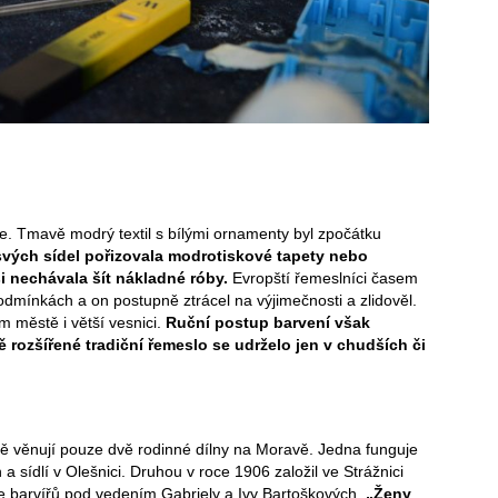
e. Tmavě modrý textil s bílými ornamenty byl zpočátku
svých sídel pořizovala modrotiskové tapety nebo
i nechávala šít nákladné róby.
Evropští řemeslníci časem
 podmínkách a on postupně ztrácel na výjimečnosti a zlidověl.
ém městě i větší vesnici.
Ruční postup barvení však
ě rozšířené tradiční řemeslo se udrželo jen v chudších či
ě věnují pouze dvě rodinné dílny na Moravě. Jedna funguje
a sídlí v Olešnici. Druhou v roce 1906 založil ve Strážnici
ce barvířů pod vedením Gabriely a Ivy Bartoškových.
„Ženy