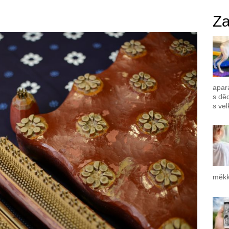
Za
apar
s dě
s vel
měkk