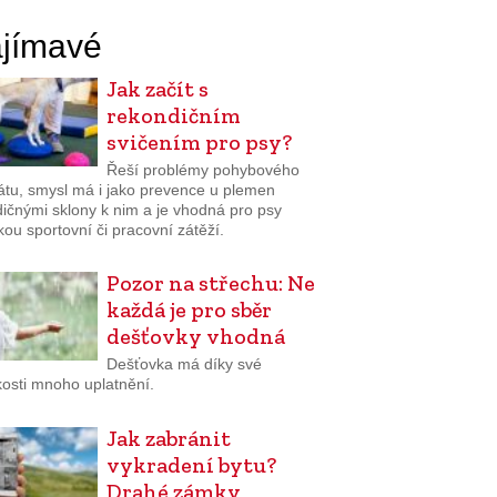
jímavé
Jak začít s
rekondičním
svičením pro psy?
Řeší problémy pohybového
átu, smysl má i jako prevence u plemen
dičnými sklony k nim a je vhodná pro psy
kou sportovní či pracovní zátěží.
Pozor na střechu: Ne
každá je pro sběr
dešťovky vhodná
Dešťovka má díky své
osti mnoho uplatnění.
Jak zabránit
vykradení bytu?
Drahé zámky