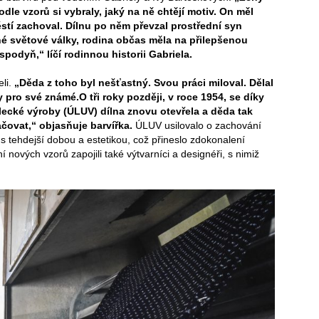
odle vzorů si vybraly, jaký na ně chtějí motiv. On měl
ěstí zachoval. Dílnu po něm převzal prostřední syn
hé světové války, rodina občas měla na přilepšenou
odyň,“ líčí rodinnou historii Gabriela.
eli.
„Děda z toho byl nešťastný. Svou práci miloval. Dělal
ky pro své známé.
O tři roky později, v roce 1954, se díky
lecké výroby (ÚLUV) dílna znovu otevřela a děda tak
čovat,“ objasňuje barvířka.
ÚLUV usilovalo o zachování
 s tehdejší dobou a estetikou, což přineslo zdokonalení
nových vzorů zapojili také výtvarníci a designéři, s nimiž