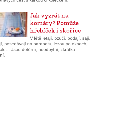
havých cest s kárkou či kolečkem.
Jak vyzrát na
komáry? Pomůže
hřebíček i skořice
V létě létají, bzučí, bodají, sají,
jí, posedávají na parapetu, lezou po oknech,
tole… Jsou dotěrní, neodbytní, zkrátka
ní.