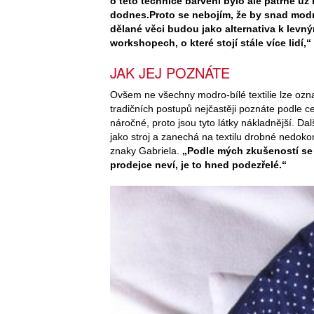
o této technice barvení bylo ale patrné už n
dodnes.
Proto se nebojím, že by snad modr
dělané věci budou jako alternativa k levný
workshopech, o které stojí stále více lidí,“
JAK JEJ POZNÁTE
Ovšem ne všechny modro-bílé textilie lze ozn
tradičních postupů nejčastěji poznáte podle c
náročné, proto jsou tyto látky nákladnější. Da
jako stroj a zanechá na textilu drobné nedokon
znaky Gabriela.
„Podle mých zkušeností se 
prodejce neví, je to hned podezřelé.“