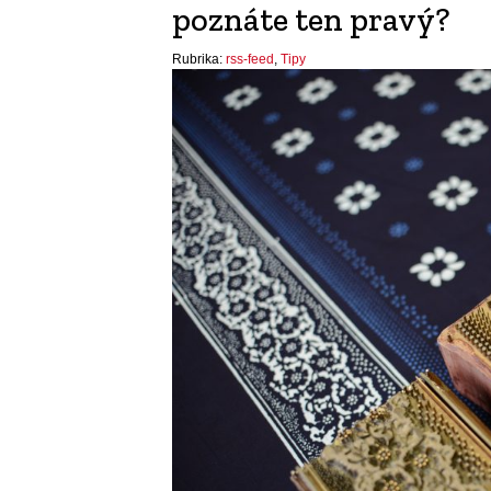
poznáte ten pravý?
Rubrika:
rss-feed
,
Tipy