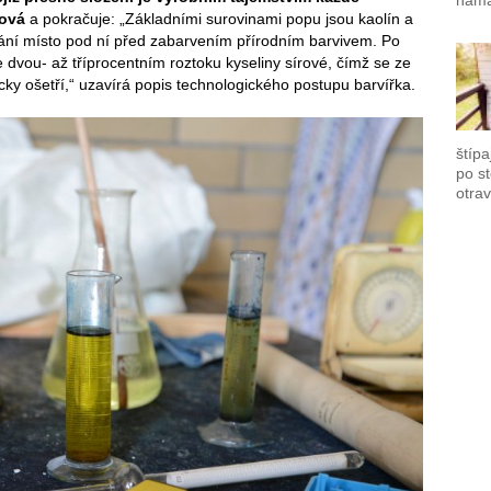
namá
ková
a pokračuje: „Základními surovinami popu jsou kaolín a
ní místo pod ní před zabarvením přírodním barvivem. Po
 dvou- až tříprocentním roztoku kyseliny sírové, čímž se ze
cky ošetří,“ uzavírá popis technologického postupu barvířka.
štípa
po s
otrav