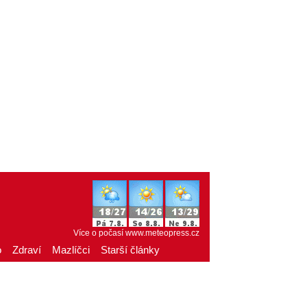
Více o počasí
www.meteopress.cz
o
Zdraví
Mazlíčci
Starší články