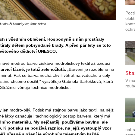
Poct
elek
kontr
slouží i stovky let, foto: Arimo
ochr
ích i všedním oblečení. Hospodyně s ním prostíraly
utíraly dětem pobryndané brady. A před pár lety se toto
větového dědictví UNESCO.
 tmavě modrou barvu získává modrotiskový textil až oxidací
rvicí lázně, je totiž zelenožlutá.
„Barvení je rozdělené na
Sta
t minut. Pak se barva nechá chvíli větrat na vzduchu a celý
V ma
tínu chceme docílit,“ vysvětluje Gabriela Bartošková, která
roub
 Strážnici věnuje technice modrotisku.
jen modro-bílý. Potisk má stejnou barvu jako textil, na nějž
ě látky označuje i technologický postup barvení, který má
dního materiálu. My nejčastěji používáme bavlnu, ale
. K potisku se používá raznice, na jejíž vystouplý vzor
nahr
jíž přesné složení je výrobním tajemstvím každé