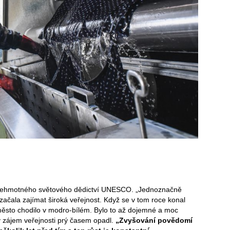
 nehmotného světového dědictví UNESCO. „Jednoznačně
ačala zajímat široká veřejnost. Když se v tom roce konal
é město chodilo v modro-bílém. Bylo to až dojemné a moc
 zájem veřejnosti prý časem opadl.
„Zvyšování povědomí