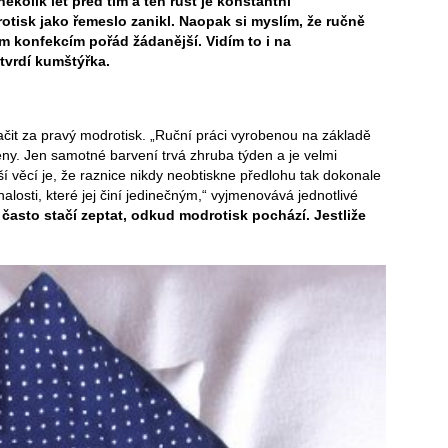
ěkolik let před tím a ten růst je konstantní
otisk jako řemeslo zanikl. Naopak si myslím, že ručně
m konfekcím pořád žádanější. Vidím to i na
 tvrdí kumštýřka.
ačit za pravý modrotisk. „Ruční práci vyrobenou na základě
eny. Jen samotné barvení trvá zhruba týden a je velmi
lší věcí je, že raznice nikdy neobtiskne předlohu tak dokonale
alosti, které jej činí jedinečným,“ vyjmenovává jednotlivé
často stačí zeptat, odkud modrotisk pochází. Jestliže