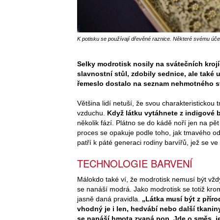
K potisku se používají dřevěné raznice. Některé svému účelu 
Selky modrotisk nosily na svátečních kroj
slavnostní stůl, zdobily sednice, ale také 
řemeslo dostalo na seznam nehmotného s
Většina lidí netuší, že svou charakteristickou
vzduchu.
Když látku vytáhnete z indigové ba
několik fází. Plátno se do kádě noří jen na pě
proces se opakuje podle toho, jak tmavého ods
patří k páté generaci rodiny barvířů, jež se ve
TECHNOLOGIE BARVENÍ
Málokdo také ví, že modrotisk nemusí být vždy 
se nanáší modrá. Jako modrotisk se totiž krom
jasně daná pravidla.
„Látka musí být z příro
vhodný je i len, hedvábí nebo další tkaniny
se nanáší hmota zvaná pop. Jde o směs, je