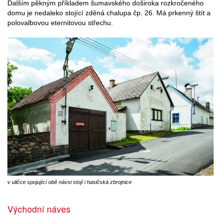
Dalším pěkným příkladem šumavského doširoka rozkročeného
domu je nedaleko stojící zděná chalupa čp. 26. Má prkenný štít a
polovalbovou eternitovou střechu.
v uličce spojující obě návsi stojí i hasičská zbrojnice
Východní náves