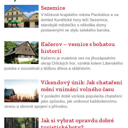
Sezemice
V blízkosti krajského města Pardubice a na
dohled Kunětické hory leží Sezemice,
starobylé městečko s několika domy
postavenými ve stylu selského baroka.
Kačerov – vesnice s bohatou
historií
Kačerov je malebná ves na jihozápadním
okraji Orlických hor, vzniklá kolem Liberského
potoka v souvislosti s těžbou dřeva a sklářstvím.
Víkendový únik: Jak chataření
mění vnímání volného času
V poslední době vzrůstá popularita chataření
jako způsobu, jak uniknout každodennímu
stresu a obnovit spojení s přírodou.
Jak si vybrat opravdu dobré
turistické boty?