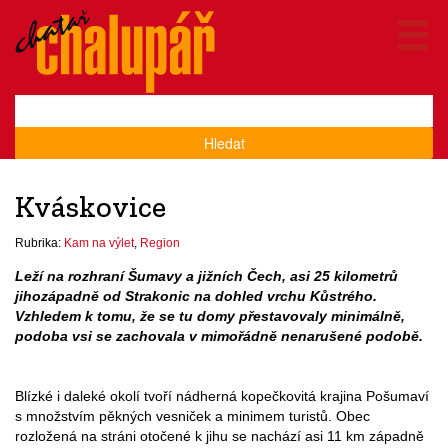
Hledat
Kváskovice
Rubrika:
Kam na výlet
,
Region
Leží na rozhraní Šumavy a jižních Čech, asi 25 kilometrů
jihozápadně od Strakonic na dohled vrchu Kůstrého.
Vzhledem k tomu, že se tu domy přestavovaly minimálně,
podoba vsi se zachovala v mimořádně nenarušené podobě.
Blízké i daleké okolí tvoří nádherná kopečkovitá krajina Pošumaví
s množstvím pěkných vesniček a minimem turistů. Obec
rozložená na stráni otočené k jihu se nachází asi 11 km západně