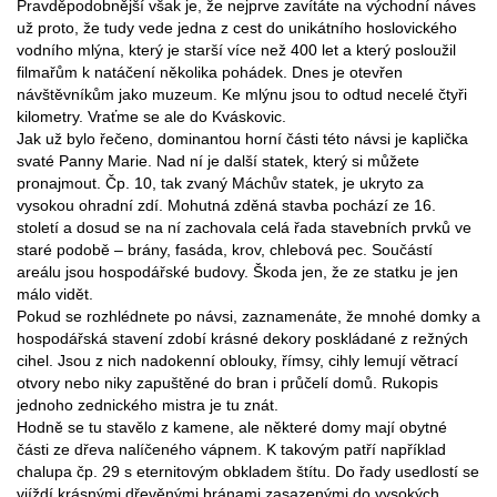
Pravděpodobnější však je, že nejprve zavítáte na východní náves
už proto, že tudy vede jedna z cest do unikátního hoslovického
vodního mlýna, který je starší více než 400 let a který posloužil
filmařům k natáčení několika pohádek. Dnes je otevřen
návštěvníkům jako muzeum. Ke mlýnu jsou to odtud necelé čtyři
kilometry. Vraťme se ale do Kváskovic.
Jak už bylo řečeno, dominantou horní části této návsi je kaplička
svaté Panny Marie. Nad ní je další statek, který si můžete
pronajmout. Čp. 10, tak zvaný Máchův statek, je ukryto za
vysokou ohradní zdí. Mohutná zděná stavba pochází ze 16.
století a dosud se na ní zachovala celá řada stavebních prvků ve
staré podobě – brány, fasáda, krov, chlebová pec. Součástí
areálu jsou hospodářské budovy. Škoda jen, že ze statku je jen
málo vidět.
Pokud se rozhlédnete po návsi, zaznamenáte, že mnohé domky a
hospodářská stavení zdobí krásné dekory poskládané z režných
cihel. Jsou z nich nadokenní oblouky, římsy, cihly lemují větrací
otvory nebo niky zapuštěné do bran i průčelí domů. Rukopis
jednoho zednického mistra je tu znát.
Hodně se tu stavělo z kamene, ale některé domy mají obytné
části ze dřeva nalíčeného vápnem. K takovým patří například
chalupa čp. 29 s eternitovým obkladem štítu. Do řady usedlostí se
vjíždí krásnými dřevěnými bránami zasazenými do vysokých