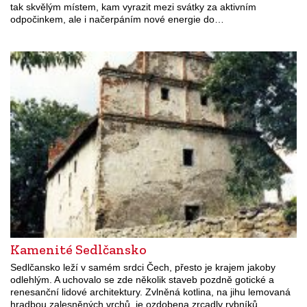
tak skvělým místem, kam vyrazit mezi svátky za aktivním
odpočinkem, ale i načerpáním nové energie do…
Kamenité Sedlčansko
Sedlčansko leží v samém srdci Čech, přesto je krajem jakoby
odlehlým. A uchovalo se zde několik staveb pozdně gotické a
renesanční lidové architektury. Zvlněná kotlina, na jihu lemovaná
hradbou zalesněných vrchů, je ozdobena zrcadly rybníků.…