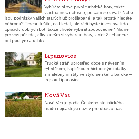
Vybíráte si své první turistické boty, takže
vlastně moc netušíte, po čem se dívat? Nebo
jsou podrážky vašich starých už prošlapané, a tak prostě hledáte
náhradu? Trochu tušíte, co hledat, ale rádi byste investovali do
opravdu dobrých bot, takže chcete vybírat zodpovědně? Máme
pro vás pár rád, díky kterým si vyberete boty, z nichž nebudete
mít puchýře a otlaky.
Lipanovice
Prudká stráň uprostřed obce s návesním
rybníčkem, kapličkou a historickými statky
s malebnými štíty ve stylu selského baroka –
to jsou Lipanovice.
Nová Ves
Nová Ves je podle Českého statistického
úřadu nejčastější název pro obec u nás.