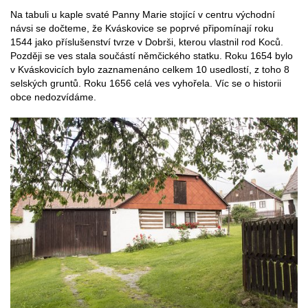
Na tabuli u kaple svaté Panny Marie stojící v centru východní
návsi se dočteme, že Kváskovice se poprvé připomínají roku
1544 jako příslušenství tvrze v Dobrši, kterou vlastnil rod Koců.
Později se ves stala součástí němčického statku. Roku 1654 bylo
v Kváskovicích bylo zaznamenáno celkem 10 usedlostí, z toho 8
selských gruntů. Roku 1656 celá ves vyhořela. Víc se o historii
obce nedozvídáme.