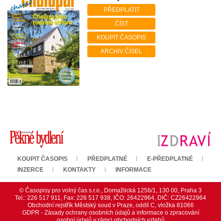
PŘEDPLATIT
ČÍST
KOUPIT ČASOPIS
ARCHIV ČÍSEL
KOUPIT ČASOPIS
PŘEDPLATNÉ
E-PŘEDPLATNÉ
INZERCE
KONTAKTY
INFORMACE
© Časopisy pro volný čas s.r.o., Domažlická 1256/1, 130 00, Praha 3
Tel.: 226 517 911, Fax: 226 517 938, IČO: 26422964, DIČ: CZ26422964
Obchodní rejstřík Městský soud v Praze, oddíl C, vložka 81066
GDPR - Zásady ochrany osobních údajů a informace o zpracování
osobní údajů v rámci obchodních vztahů