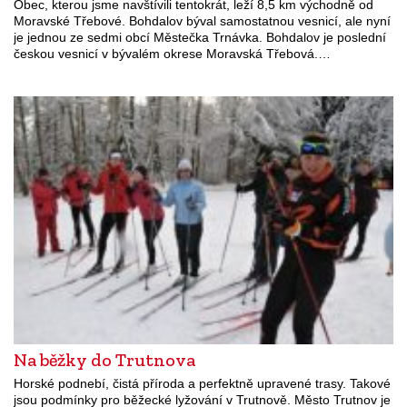
Obec, kterou jsme navštívili tentokrát, leží 8,5 km východně od
Moravské Třebové. Bohdalov býval samostatnou vesnicí, ale nyní
je jednou ze sedmi obcí Městečka Trnávka. Bohdalov je poslední
českou vesnicí v bývalém okrese Moravská Třebová.…
Na běžky do Trutnova
Horské podnebí, čistá příroda a perfektně upravené trasy. Takové
jsou podmínky pro běžecké lyžování v Trutnově. Město Trutnov je