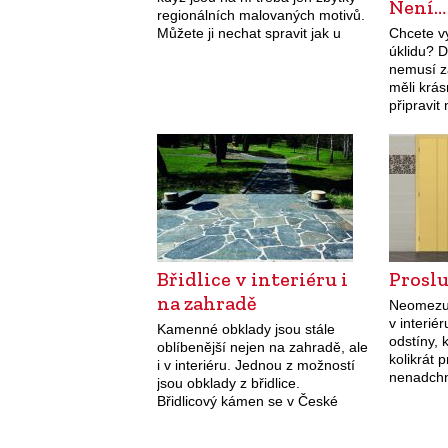
Není…
regionálních malovaných motivů.
Můžete ji nechat spravit jak u
Chcete vy
truhláře, tak obnovit její kresbu u
úklidu? 
malíře. A…
nemusí z
měli krá
připravit
platí, že 
nejdůlež
Břidlice v interiéru i
Prosl
na zahradě
Neomezuj
v interié
Kamenné obklady jsou stále
odstíny, 
oblíbenější nejen na zahradě, ale
kolikrát 
i v interiéru. Jednou z možností
nenadchn
jsou obklady z břidlice.
je jednou
Břidlicový kámen se v České
barevnéh
republice těží v té nejlepší kvalitě
barvou, k
již od 18. století.…