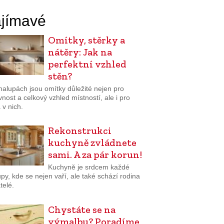
jímavé
Omítky, stěrky a
nátěry: Jak na
perfektní vzhled
stěn?
halupách jsou omítky důležité nejen pro
nost a celkový vzhled místností, ale i pro
 v nich.
Rekonstrukci
kuchyně zvládnete
sami. A za pár korun!
Kuchyně je srdcem každé
py, kde se nejen vaří, ale také schází rodina
telé.
Chystáte se na
výmalbu? Poradíme,