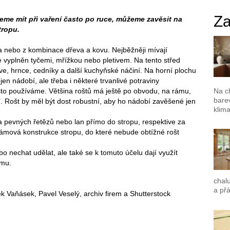
Za
eme mít při vaření často po ruce, můžeme zavěsit na
tropu.
va nebo z kombinace dřeva a kovu. Nejběžněji mívají
e vyplněn tyčemi, mřížkou nebo pletivem. Na tento střed
 hrnce, cedníky a další kuchyňské náčiní. Na horní plochu
jen nádobí, ale třeba i některé trvanlivé potraviny
Na c
asto používáme. Většina roštů má ještě po obvodu, na rámu,
barev
í. Rošt by měl být dost robustní, aby ho nádobí zavěšené jen
klima
 pevných řetězů nebo lan přímo do stropu, respektive za
rámová konstrukce stropu, do které nebude obtížné rošt
ebo nechat udělat, ale také se k tomuto účelu dají využít
ému.
chalu
a přá
ek Vaňásek, Pavel Veselý, archiv firem a Shutterstock