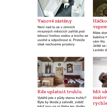
Vanové zástěny
Háčko
vzpo
Není nad to se v zimních
mrazivých měsících zahřát pod
Máte do
tekoucí horkou vodou a trochu se
babičce 
uvolnit a odpočinout si. Protože
vám líto, 
však nechceme prostory
Ještě se 
koupelny proměnit v plavecký
Leckdo d
bazén, je zapotřebí k vaně vybrat
ruční pr
kvalitní…
nebo dok
Kde uplatnit truhlu
Mít uk
malov
Vytáhli jste z půdy starou truhlu?
Byla by škoda ji zahodit, zvlášť
rychl
když jsou na ní třeba jen zbytky