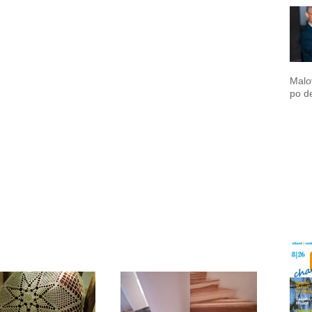
Malo
po de