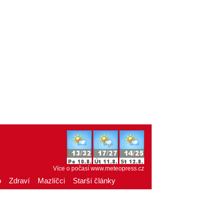
Více o počasí
www.meteopress.cz
o
Zdraví
Mazlíčci
Starší články