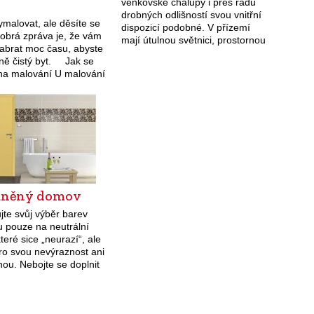
venkovské chalupy i přes řadu
drobných odlišností svou vnitřní
malovat, ale děsíte se
dispozicí podobné. V přízemí
Dobrá zpráva je, že vám
mají útulnou světnici, prostornou
abrat moc času, abyste
chodbu, zadní komoru či chlév a
sně čistý byt. Jak se
v bohatších regionech i patro.
 na malování U malování
příprava je
itějším krokem…
uněný domov
te svůj výběr barev
ru pouze na neutrální
které sice „neurazí“, ale
pro svou nevýraznost ani
ou. Nebojte se doplnit
 z nejjasnějších součástí
o spektra – žlutou
terá přitahuje