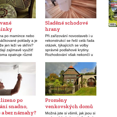
vané
Sladěné schodové
mínky
hrany
ma po mamince nebo
Při zařizování novostaveb i u
háčkované poklady a je
rekonstrukcí se řeší celá řada
že jen leží ve skříni?
otázek, týkajících se volby
dají zajímavě využít!
správné podlahové krytiny.
oma opatruje různé
Rozhodování však nekončí u
áce po mamince, babičce
podlahy jako takové, myslet je
once po prababičce.…
třeba i na vhodné řešení pro
schodiště. Švédský výrobce…
lizeno po
Proměny
ání snadno,
venkovských domů
e a bez námahy?
Možná jste si všimli, jak jsou si