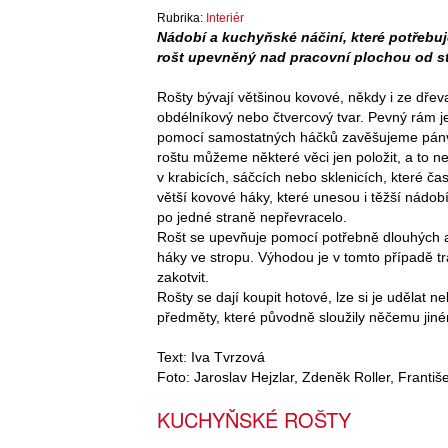
Rubrika:
Interiér
Nádobí a kuchyňské náčiní, které potřebuj
rošt upevněný nad pracovní plochou od s
Rošty bývají většinou kovové, někdy i ze dře
obdélníkový nebo čtvercový tvar. Pevný rám j
pomocí samostatných háčků zavěšujeme pánve,
roštu můžeme některé věci jen položit, a to ne
v krabicích, sáčcích nebo sklenicích, které č
větší kovové háky, které unesou i těžší nádob
po jedné straně nepřevracelo.
Rošt se upevňuje pomocí potřebně dlouhých a
háky ve stropu. Výhodou je v tomto případě t
zakotvit.
Rošty se dají koupit hotové, lze si je udělat n
předměty, které původně sloužily něčemu jin
Text: Iva Tvrzová
Foto: Jaroslav Hejzlar, Zdeněk Roller, Františ
KUCHYŇSKÉ ROŠTY