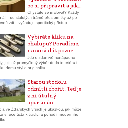
co si připravit a jak…
Chystáte se malovat? Každý
iál – od staletých trámů přes omítky až po
né zdi – vyžaduje specifický přístup.
Vybíráte kliku na
chalupu? Poradíme,
na co si dát pozor
Jde o zdánlivě nenápadné
ly, jejichž promyšlený výběr dodá interiéru i
ku domu styl a originalitu.
Starou stodolu
odmítli zbořit. Teď je
z ní útulný
apartmán
ola ve Žďárských vrších je ukázkou, jak může
uku v ruce úcta k tradici a pohodlí moderního
tku.