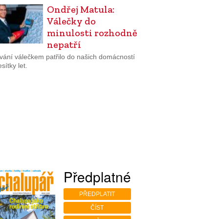
Ondřej Matula:
Válečky do
minulosti rozhodně
nepatří
vání válečkem patřilo do našich domácností
sítky let.
Předplatné
PŘEDPLATIT
ČÍST