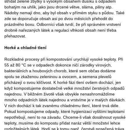
střídat zelené zbytky s vysokým obsahem dusíku s odpadem
bohatým na uhlík, jako jsou drcené větve, sláma, piliny atp.
Nádoby nemají dno, aby byl obsah v přímém styku s půdou. Také
zde se doporučuje obsah asi po dvou měsících přehodit do
prázdného boxu. Odborníci však tvrdí, že při správném vrstvení
drobně nařezaných látek a regulaci vlhkosti obsah není třeba
přehazovat.
Horké a chladné tlení
Rozkladné procesy při kompostování urychlují vysoké teploty. Při
55 až 80 °C se v odpadech dokonce ničí zárodky virových,
bakteriálních a houbových chorob, které sem občas dodáme
spolu se zkaženou zeleninou a ovocem, a semena plevelů
přicházejí o svou klíčivost. K horké fázi tlení ovšem dochází, jen
když kompostujeme dostatečně velké množství čerstvých odpadů
najednou. V běžném životě však obvykle nenashromáždíme
mnoho odpadních látek najednou a vrstvíme je v malých dávkách.
V nich dochází k tak zvanému chladnému tlení, které trvá déle.
Pokud kompostujeme odpady, které hygienizaci vyššími teplotami
nepotřebují, není to na závadu. Chceme-li však dosáhnout vysoké
teploty, musíme do kompostu přidat naráz větší množství lehce
rozložitelných látek. Hodí se k tomu např. čerstvě posečená tráva,