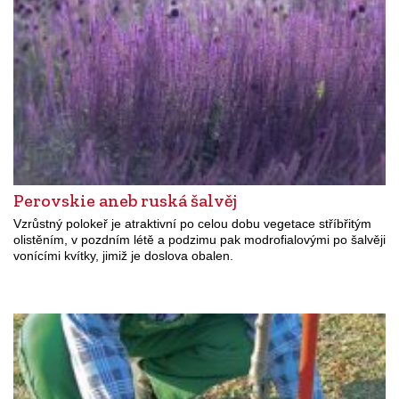
Perovskie aneb ruská šalvěj
Vzrůstný polokeř je atraktivní po celou dobu vegetace stříbřitým
olistěním, v pozdním létě a podzimu pak modrofialovými po šalvěji
vonícími kvítky, jimiž je doslova obalen.