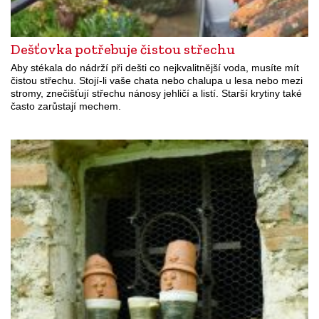
Dešťovka potřebuje čistou střechu
Aby stékala do nádrží při dešti co nejkvalitnější voda, musíte mít
čistou střechu. Stojí-li vaše chata nebo chalupa u lesa nebo mezi
stromy, znečišťují střechu nánosy jehličí a listí. Starší krytiny také
často zarůstají mechem.