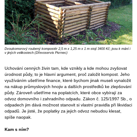
Dvoukomorový roubený kompostér 2,5 m x 1,25 m x 1 m stojí 3400 Kč; jsou k mání i
v jiných velikostech (Dřevoservis Pivrnec)
Uchování cenných živin tam, kde vznikly a kde mohou zvyšovat
úrodnost půdy, to je hlavní argument, proč založit kompost. Jeho
využíváním ušetříme finance, které bychom jinak museli vynaložit
na nákup průmyslových hnojiv a dalších prostředků ke zlepšování
půdy. Zároveň ušetříme na poplatcích, které obce vybírají za
odvoz domovního i zahradního odpadu. Zákon č. 125/1997 Sb., o
odpadech jim dává možnost stanovit si vlastní pravidla při likvidaci
odpadů. Je jisté, že poplatky za jejich odvoz nebudou klesat,
spíše naopak.
Kam s ním?