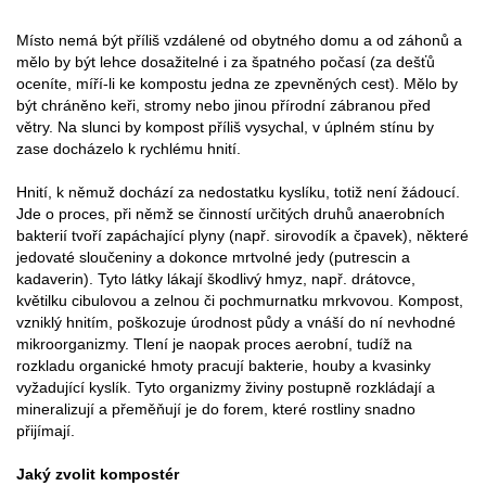
Místo nemá být příliš vzdálené od obytného domu a od záhonů a
mělo by být lehce dosažitelné i za špatného počasí (za dešťů
oceníte, míří-li ke kompostu jedna ze zpevněných cest). Mělo by
být chráněno keři, stromy nebo jinou přírodní zábranou před
větry. Na slunci by kompost příliš vysychal, v úplném stínu by
zase docházelo k rychlému hnití.
Hnití, k němuž dochází za nedostatku kyslíku, totiž není žádoucí.
Jde o proces, při němž se činností určitých druhů anaerobních
bakterií tvoří zapáchající plyny (např. sirovodík a čpavek), některé
jedovaté sloučeniny a dokonce mrtvolné jedy (putrescin a
kadaverin). Tyto látky lákají škodlivý hmyz, např. drátovce,
květilku cibulovou a zelnou či pochmurnatku mrkvovou. Kompost,
vzniklý hnitím, poškozuje úrodnost půdy a vnáší do ní nevhodné
mikroorganizmy. Tlení je naopak proces aerobní, tudíž na
rozkladu organické hmoty pracují bakterie, houby a kvasinky
vyžadující kyslík. Tyto organizmy živiny postupně rozkládají a
mineralizují a přeměňují je do forem, které rostliny snadno
přijímají.
Jaký zvolit kompostér