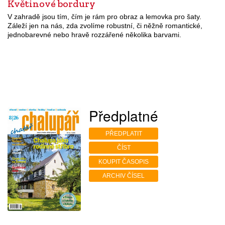
Květinové bordury
V zahradě jsou tím, čím je rám pro obraz a lemovka pro šaty.
Záleží jen na nás, zda zvolíme robustní, či něžně romantické,
jednobarevné nebo hravě rozzářené několika barvami.
Předplatné
PŘEDPLATIT
ČÍST
KOUPIT ČASOPIS
ARCHIV ČÍSEL