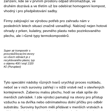
zařízení, kde se v prvním prostoru odpad shromažďuje, ve
druhém dozrává a ve třetím už lze odebírat homogenní kompost,
vhodný i pro předpěstování sadby.
Firmy zabývající se výrobou potřeb pro zahradu nám v
posledních letech situaci značně usnadňují. Nabízejí nejen hotové
ohrady z prken, kulatiny, pevného plastu nebo pozinkovaného
plechu, ale i různé typy termokompostérů.
Super air kompostér s
provzdušňovacími otvory
ve všech stěnách je z
recyklovaného plastu; typ
o objemu 400 l stojí 1320
Kč (Puruplast)
Tyto speciální nádoby různých tvarů urychlují proces rozkladu,
neboť se v nich suroviny zahřejí i v nižší vrstvě než v otevřených
kontejnerech. Zaberou malou plochu, hodí se však spíše do
menších zahrádek. I zde výrobci pamatují na otvory pro přístup
vzduchu a na dvířka nebo odnímatelnou dolní příčku pro odběr
substrátu. Suroviny bychom měli přidávat v menších vrstvách a