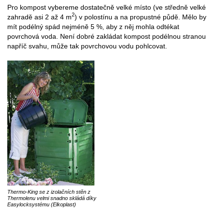
Pro kompost vybereme dostatečně velké místo (ve středně velké
2
zahradě asi 2 až 4 m
) v polostínu a na propustné půdě. Mělo by
mít podélný spád nejméně 5 %, aby z něj mohla odtékat
povrchová voda. Není dobré zakládat kompost podélnou stranou
napříč svahu, může tak povrchovou vodu pohlcovat.
Thermo-King se z izolačních stěn z
Thermolenu velmi snadno skládá díky
Easylocksystému (Elkoplast)