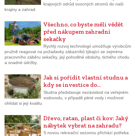
krajových odrůd ovocných stromů do naší
krajiny a zahrad.
Všechno, co byste měli vědět
před nákupem zahradní
sekačky
Rychlý rozvoj technologií umožňuje výrobcům
pružně reagovat na požadavky zákazníků týkající se zejména
pracovního záběru sekačky, její pohodlné obsluhy, tichého chodu
a snadné údržby.
Jak si pořídit vlastní studnu a
kdy se investice do…
Studna představuje nezávislost na veřejném
vodovodu, v případě pitné vody i možnost
ohlídat si její kvalitu.
Dřevo, ratan, plast či kov: Jaký
nábytek vybrat na zahradu?
S novou rekreační sezonou přichází potřeba