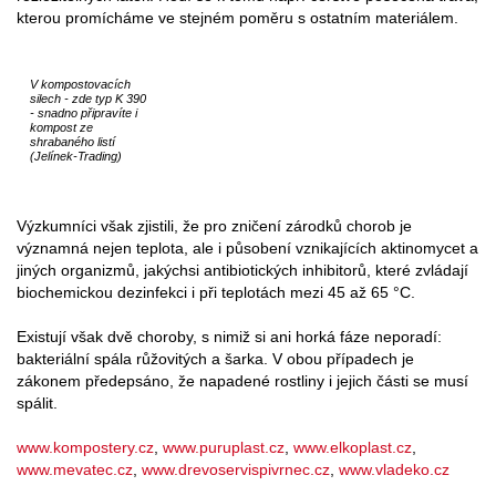
kterou promícháme ve stejném poměru s ostatním materiálem.
V kompostovacích
silech - zde typ K 390
- snadno připravíte i
kompost ze
shrabaného listí
(Jelínek-Trading)
Výzkumníci však zjistili, že pro zničení zárodků chorob je
významná nejen teplota, ale i působení vznikajících aktinomycet a
jiných organizmů, jakýchsi antibiotických inhibitorů, které zvládají
biochemickou dezinfekci i při teplotách mezi 45 až 65 °C.
Existují však dvě choroby, s nimiž si ani horká fáze neporadí:
bakteriální spála růžovitých a šarka. V obou případech je
zákonem předepsáno, že napadené rostliny i jejich části se musí
spálit.
www.kompostery.cz
,
www.puruplast.cz
,
www.elkoplast.cz
,
www.mevatec.cz
,
www.drevoservispivrnec.cz
,
www.vladeko.cz