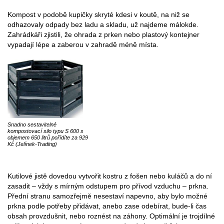
Kompost v podobě kupičky skryté kdesi v koutě, na niž se
odhazovaly odpady bez ladu a skladu, už najdeme málokde.
Zahrádkáři zjistili, že ohrada z prken nebo plastový kontejner
vypadají lépe a zaberou v zahradě méně místa.
Snadno sestavitelné
kompostovací silo typu S 600 s
objemem 650 litrů pořídíte za 929
Kč (Jelínek-Trading)
Kutilové jistě dovedou vytvořit kostru z fošen nebo kuláčů a do ní
zasadit – vždy s mírným odstupem pro přívod vzduchu – prkna.
Přední stranu samozřejmě nesestaví napevno, aby bylo možné
prkna podle potřeby přidávat, anebo zase odebírat, bude-li čas
obsah provzdušnit, nebo roznést na záhony. Optimální je trojdílné