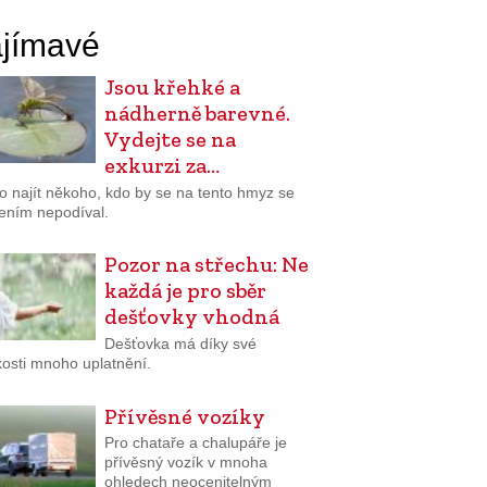
jímavé
Jsou křehké a
nádherně barevné.
Vydejte se na
exkurzi za…
o najít někoho, kdo by se na tento hmyz se
bením nepodíval.
Pozor na střechu: Ne
každá je pro sběr
dešťovky vhodná
Dešťovka má díky své
osti mnoho uplatnění.
Přívěsné vozíky
Pro chataře a chalupáře je
přívěsný vozík v mnoha
ohledech neocenitelným