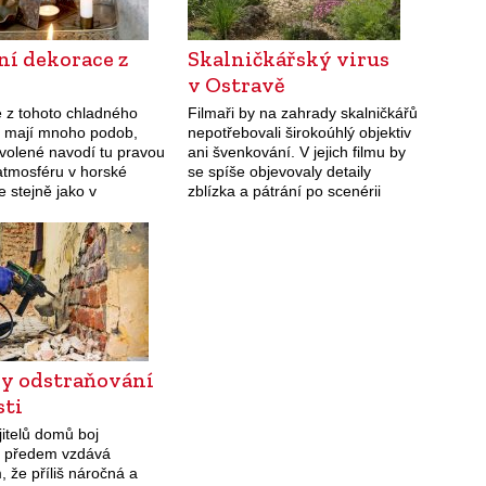
ní dekorace z
Skalničkářský virus
v Ostravě
 z tohoto chladného
Filmaři by na zahrady skalničkářů
u mají mnoho podob,
nepotřebovali širokoúhlý objektiv
volené navodí tu pravou
ani švenkování. V jejich filmu by
atmosféru v horské
se spíše objevovaly detaily
 stejně jako v
zblízka a pátrání po scenérii
 sídle.
teleobjektivem. Ale kdo říká, že i
tak nemůže být skalničkářská
zahrada krásná?
y odstraňování
sti
itelů domů boj
tí předem vzdává
, že příliš náročná a