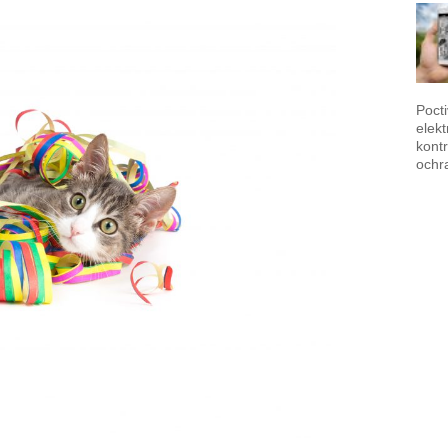
Poct
elek
kontr
ochr