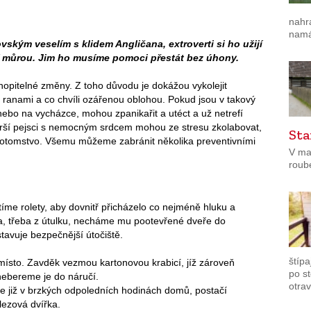
nahr
namá
rovským veselím s klidem Angličana, extroverti si ho užijí
ní můrou. Jim ho musíme pomoci přestát bez úhony.
opitelné změny. Z toho důvodu je dokážou vykolejit
 ranami a co chvíli ozářenou oblohou. Pokud jsou v takový
o na vycházce, mohou zpanikařit a utéct a už netrefí
ší pejsci s nemocným srdcem mohou ze stresu zkolabovat,
Sta
o potomstvo. Všemu můžeme zabránit několika preventivními
V ma
roub
e rolety, aby dovnitř přicházelo co nejméně hluku a
ka, třeba z útulku, necháme mu pootevřené dveře do
tavuje bezpečnější útočiště.
štípa
ísto. Zavděk vezmou kartonovou krabicí, jíž zároveň
po s
 nebereme je do náručí.
otrav
e již v brzkých odpoledních hodinách domů, postačí
lezová dvířka.