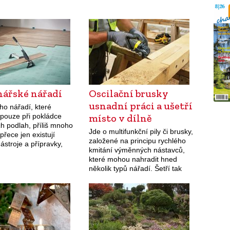
hářské nářadí
Oscilační brusky
usnadní práci a ušetří
ho nářadí, které
 pouze při pokládce
místo v dílně
h podlah, příliš mnoho
Jde o multifunkční pily či brusky,
 přece jen existují
založené na principu rychlého
ástroje a přípravky,
kmitání výměnných nástavců,
m mohou práci usnadnit.
které mohou nahradit hned
několik typů nářadí. Šetří tak
místo v dílně a řadu prací
usnadní a urychlí.