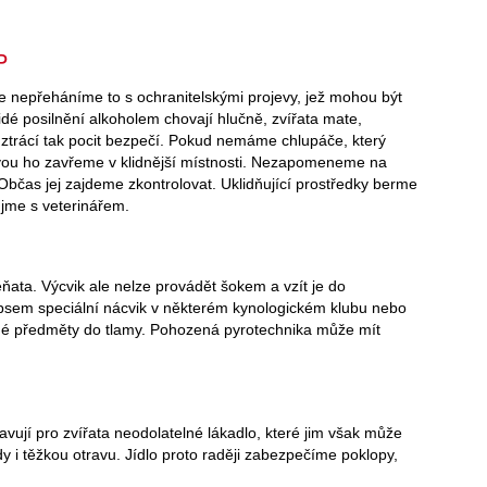
P
e nepřeháníme to s ochranitelskými projevy, jež mohou být
lidé posilnění alkoholem chovají hlučně, zvířata mate,
ztrácí tak pocit bezpečí. Pokud nemáme chlupáče, který
avou ho zavřeme v klidnější místnosti. Nezapomeneme na
. Občas jej zajdeme zkontrolovat. Uklidňující prostředky berme
jme s veterinářem.
těňata. Výcvik ale nelze provádět šokem a vzít je do
e psem speciální nácvik v některém kynologickém klubu nebo
ádné předměty do tlamy. Pohozená pyrotechnika může mít
avují pro zvířata neodolatelné lákadlo, které jim však může
 i těžkou otravu. Jídlo proto raději zabezpečíme poklopy,