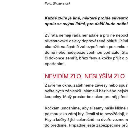
Foto: Shutterstock
Každé zvíře je jiné, některé projde silvest
spolu se svými lidmi, pro další bude noč
Zvířata nemají ráda nenadálé a pro ně nepoch
silvestrovské oslavy doprovázené ohlušujícími
okamžik na špatně zabezpečeném pozemku neb
domů nebo nedejbože vběhnou pod auto. Star
či dokonce zemřít, březí feny a kočky přijít 
opatřeními.
NEVIDÍM ZLO, NESLYŠÍM ZLO
Zavřeme okna, zatáhneme závěsy nebo spustím
světelných záblesků. Máme-li bázlivého pejs
koupelny. Malý prostor bez oken pro něj předs
Kočkám umožníme, aby si samy našly klidné m
pojmou jako zdroj hry. Jestli si to nevyžádají,
Psy a kočky žijící celoročně na dvoře vezmem
do předsíně. Případně ještě zabezpečíme prů