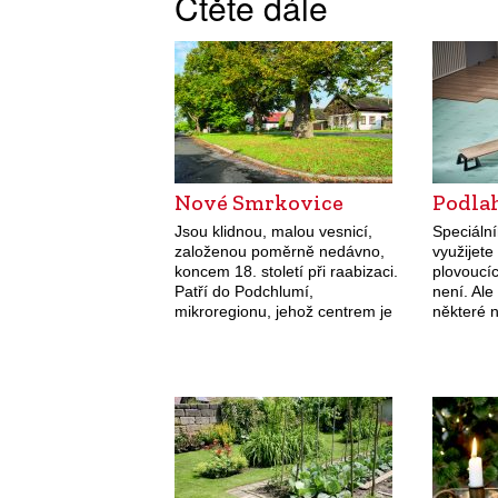
Čtěte dále
Nové Smrkovice
Podla
Jsou klidnou, malou vesnicí,
Speciální
založenou poměrně nedávno,
využijete
koncem 18. století při raabizaci.
plovoucíc
Patří do Podchlumí,
není. Ale
mikroregionu, jehož centrem je
některé n
Ostroměř.
které vá