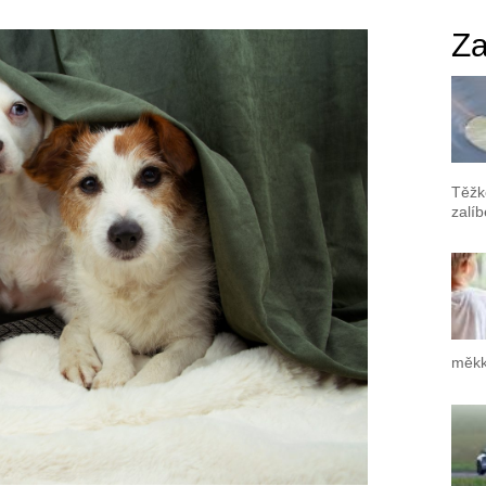
Za
Těžk
zalí
měkk