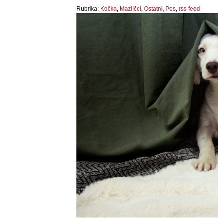
Rubrika:
Kočka
,
Mazlíčci
,
Ostatní
,
Pes
,
rss-feed