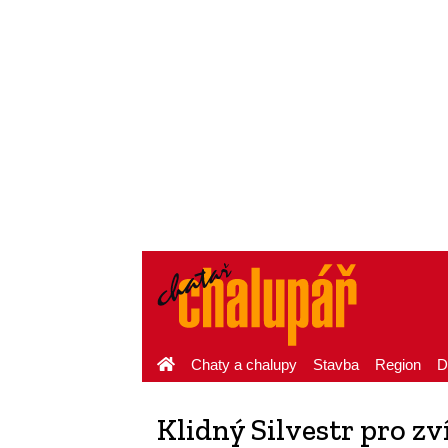
Chaty a chalupy
Stavba
Region
D
Klidný Silvestr pro z