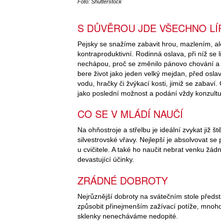
Foto: Shutterstock
S DŮVĚROU JDE VŠECHNO LÍ
Pejsky se snažíme zabavit hrou, mazlením, al
kontraproduktivní. Rodinná oslava, při níž se 
nechápou, proč se změnilo pánovo chování a 
bere život jako jeden velký mejdan, před osl
vodu, hračky či žvýkací kosti, jimiž se zabaví
jako poslední možnost a podání vždy konzultu
CO SE V MLÁDÍ NAUČÍ
Na ohňostroje a střelbu je ideální zvykat již š
silvestrovské vřavy. Nejlepší je absolvovat s
u cvičitele. A také ho naučit nebrat venku ž
devastující účinky.
ZRÁDNÉ DOBROTY
Nejrůznější dobroty na svátečním stole předst
způsobit přinejmenším zažívací potíže, mnohdy
sklenky nenecháváme nedopité.