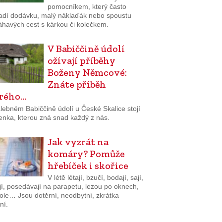
pomocníkem, který často
adí dodávku, malý náklaďák nebo spoustu
havých cest s kárkou či kolečkem.
V Babiččině údolí
ožívají příběhy
Boženy Němcové:
Znáte příběh
rého…
lebném Babiččině údolí u České Skalice stojí
enka, kterou zná snad každý z nás.
Jak vyzrát na
komáry? Pomůže
hřebíček i skořice
V létě létají, bzučí, bodají, sají,
jí, posedávají na parapetu, lezou po oknech,
tole… Jsou dotěrní, neodbytní, zkrátka
ní.