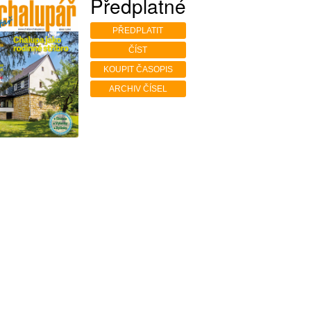
Předplatné
PŘEDPLATIT
ČÍST
KOUPIT ČASOPIS
ARCHIV ČÍSEL