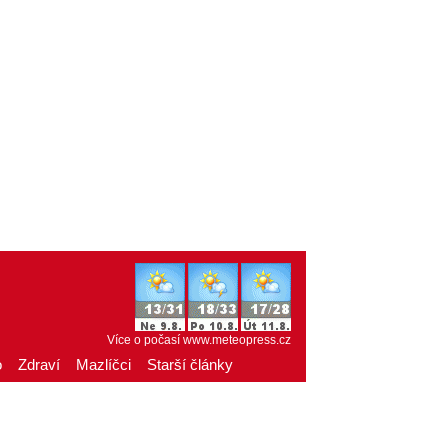
Více o počasí
www.meteopress.cz
o
Zdraví
Mazlíčci
Starší články