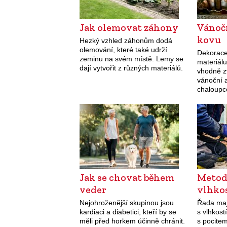
Jak olemovat záhony
Vánoč
kovu
Hezký vzhled záhonům dodá
olemování, které také udrží
Dekorace
zeminu na svém místě. Lemy se
materiál
dají vytvořit z různých materiálů.
vhodně z
vánoční 
chaloupce
honosném
Jak se chovat během
Metod
veder
vlhko
Nejohroženější skupinou jsou
Řada maj
kardiaci a diabetici, kteří by se
s vlhkos
měli před horkem účinně chránit.
s pocitem