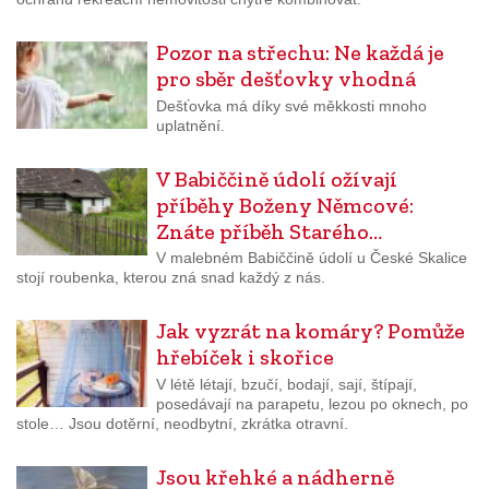
Pozor na střechu: Ne každá je
pro sběr dešťovky vhodná
Dešťovka má díky své měkkosti mnoho
uplatnění.
V Babiččině údolí ožívají
příběhy Boženy Němcové:
Znáte příběh Starého…
V malebném Babiččině údolí u České Skalice
stojí roubenka, kterou zná snad každý z nás.
Jak vyzrát na komáry? Pomůže
hřebíček i skořice
V létě létají, bzučí, bodají, sají, štípají,
posedávají na parapetu, lezou po oknech, po
stole… Jsou dotěrní, neodbytní, zkrátka otravní.
Jsou křehké a nádherně