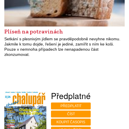
Plíseň na potravinách
Setkání s plesnivým jídlem se pravděpodobně nevyhne nikomu.
Jakmile k tomu dojde, řešení je jediné, zamířit s ním ke koši.
Pouze v nemnoha případech lze nenapadenou část
zkonzumovat.
Předplatné
PŘEDPLATIT
ČÍST
KOUPIT ČASOPIS