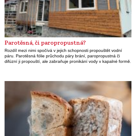
Parotěsná, či paropropustná?
Rozdíl mezi nimi spočívá v jejich schopnosti propouštět vodní
páru. Parotěsná fólie průchodu páry brání, paropropustná či
difúzní ji propouští, ale zabraňuje pronikání vody v kapalné formě.