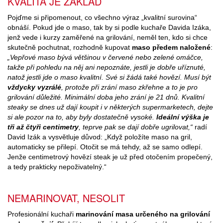
KVALITA JE ZÁKLAD
Pojďme si připomenout, co všechno výraz „kvalitní surovina“
obnáší. Pokud jde o maso, tak by si podle kuchaře Davida Izáka,
jenž vede i kurzy zaměřené na grilování, neměl ten, kdo si chce
skutečně pochutnat, rozhodně kupovat
maso předem naložené
:
„Vepřové maso bývá většinou v červené nebo zelené omáčce,
takže při pohledu na něj ani nepoznáte, jestli je dobře uříznuté,
natož jestli jde o maso kvalitní. Své si žádá také hovězí. Musí být
vždycky vyzrálé
, protože při zrání maso zkřehne a to je pro
grilování důležité. Minimální doba jeho zrání je 21 dnů. Kvalitní
steaky se dnes už dají koupit i v některých supermarketech, dejte
si ale pozor na to, aby byly dostatečně vysoké.
Ideální výška je
tři až čtyři centimetry
, teprve pak se dají dobře ugrilovat,“
radí
David Izák a vysvětluje důvod: „Když položíte maso na gril,
automaticky se přilepí. Otočit se má tehdy, až se samo odlepí.
Jenže centimetrový hovězí steak je už před otočením propečený,
a tedy prakticky nepoživatelný.“
NEMARINOVAT, NESOLIT
Profesionální kuchaři
marinování masa určeného na grilování