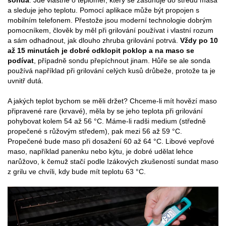
a sleduje jeho teplotu. Pomocí aplikace může být propojen s
mobilním telefonem. Přestože jsou moderní technologie dobrým
pomocníkem, člověk by měl při grilování používat i vlastní rozum
a sám odhadnout, jak dlouho zhruba grilování potrvá.
Vždy po 10
až 15 minutách je dobré odklopit poklop a na maso se
podívat
, případně sondu přepíchnout jinam. Hůře se ale sonda
používá například při grilování celých kusů drůbeže, protože ta je
uvnitř dutá.
A jakých teplot bychom se měli držet? Chceme-li mít hovězí maso
připravené rare (krvavé), měla by se jeho teplota při grilování
pohybovat kolem 54 až 56 °C. Máme-li radši medium (středně
propečené s růžovým středem), pak mezi 56 až 59 °C.
Propečené bude maso při dosažení 60 až 64 °C. Libové vepřové
maso, například panenku nebo kýtu, je dobré udělat lehce
narůžovo, k čemuž stačí podle Izákových zkušeností sundat maso
z grilu ve chvíli, kdy bude mít teplotu 63 °C.