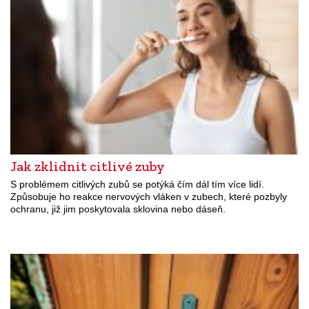
Jak zklidnit citlivé zuby
S problémem citlivých zubů se potýká čím dál tím více lidí.
Způsobuje ho reakce nervových vláken v zubech, které pozbyly
ochranu, již jim poskytovala sklovina nebo dáseň.