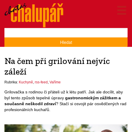
Hledat
Na čem při grilování nejvíc
záleží
Rubrika:
Kuchyně
,
rss-feed
,
Vaříme
Grilovačka s rodinou či přáteli už k létu patří. Jak ale docílit, aby
byl tento způsob tepelné úpravy
gastronomickým zážitkem a
současně neškodil zdraví
? Stačí si osvojit pár osvědčených rad
profesionálních kuchařů.