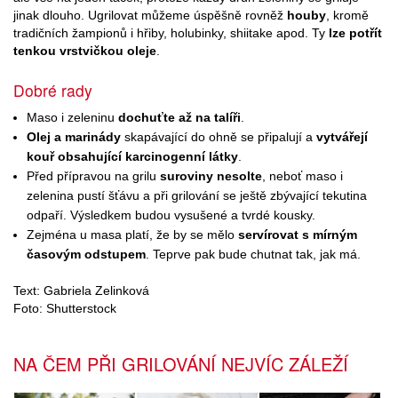
jinak dlouho. Ugrilovat můžeme úspěšně rovněž
houby
, kromě
tradičních žampionů i hřiby, holubinky, shiitake apod. Ty
lze potřít
tenkou vrstvičkou oleje
.
Dobré rady
Maso i zeleninu
dochuťte až na talíři
.
Olej a marinády
skapávající do ohně se připalují a
vytvářejí
kouř obsahující karcinogenní látky
.
Před přípravou na grilu
suroviny nesolte
, neboť maso i
zelenina pustí šťávu a při grilování se ještě zbývající tekutina
odpaří. Výsledkem budou vysušené a tvrdé kousky.
Zejména u masa platí, že by se mělo
servírovat s mírným
časovým odstupem
. Teprve pak bude chutnat tak, jak má.
Text: Gabriela Zelinková
Foto: Shutterstock
NA ČEM PŘI GRILOVÁNÍ NEJVÍC ZÁLEŽÍ