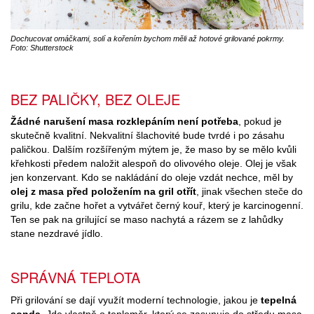
Dochucovat omáčkami, solí a kořením bychom měli až hotové grilované pokrmy.
Foto: Shutterstock
BEZ PALIČKY, BEZ OLEJE
Žádné narušení masa rozklepáním není potřeba
, pokud je
skutečně kvalitní. Nekvalitní šlachovité bude tvrdé i po zásahu
paličkou. Dalším rozšířeným mýtem je, že maso by se mělo kvůli
křehkosti předem naložit alespoň do olivového oleje. Olej je však
jen konzervant. Kdo se nakládání do oleje vzdát nechce, měl by
olej z masa před položením na gril otřít
, jinak všechen steče do
grilu, kde začne hořet a vytvářet černý kouř, který je karcinogenní.
Ten se pak na grilující se maso nachytá a rázem se z lahůdky
stane nezdravé jídlo.
SPRÁVNÁ TEPLOTA
Při grilování se dají využít moderní technologie, jakou je
tepelná
sonda
. Jde vlastně o teploměr, který se zasunuje do středu masa