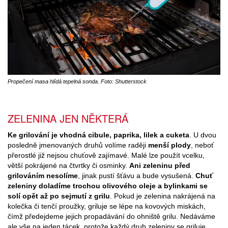
Propečení masa hlídá tepelná sonda. Foto: Shutterstock
ZELENINA JEN NĚKTERÁ
Ke grilování je vhodná cibule, paprika, lilek a cuketa
. U dvou
posledně jmenovaných druhů volíme raději
menší plody
, neboť
přerostlé již nejsou chuťově zajímavé. Malé lze použít vcelku,
větší pokrájené na čtvrtky či osminky.
Ani zeleninu před
grilováním nesolíme
, jinak pustí šťávu a bude vysušená.
Chuť
zeleniny doladíme trochou olivového oleje a bylinkami se
solí opět až po sejmutí z grilu
. Pokud je zelenina nakrájená na
kolečka či tenčí proužky, griluje se lépe na kovových miskách,
čímž předejdeme jejich propadávání do ohniště grilu. Nedáváme
ale vše na jeden tácek, protože každý druh zeleniny se griluje