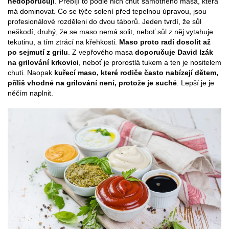
nedoporučují
. Přebíjí to podle nich chuť samotného masa, která
má dominovat. Co se týče solení před tepelnou úpravou, jsou
profesionálové rozděleni do dvou táborů. Jeden tvrdí, že sůl
neškodí, druhý, že se maso nemá solit, neboť sůl z něj vytahuje
tekutinu, a tím ztrácí na křehkosti.
Maso proto radí dosolit až
po sejmutí z grilu
. Z vepřového masa
doporučuje David Izák
na grilování krkovici
, neboť je prorostlá tukem a ten je nositelem
chuti. Naopak
kuřecí maso, které rodiče často nabízejí dětem,
příliš vhodné na grilování není, protože je suché
. Lepší je je
něčím naplnit.