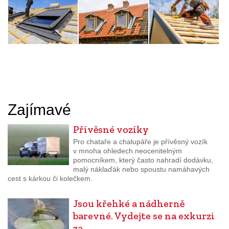
Zajímavé
Přívěsné vozíky
Pro chataře a chalupáře je přívěsný vozík
v mnoha ohledech neocenitelným
pomocníkem, který často nahradí dodávku,
malý náklaďák nebo spoustu namáhavých
cest s kárkou či kolečkem.
Jsou křehké a nádherně
barevné. Vydejte se na exkurzi
za…