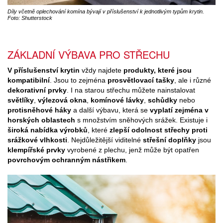
Díly včetně oplechování komína bývají v příslušenství k jednotlivým typům krytin.
Foto: Shutterstock
ZÁKLADNÍ VÝBAVA PRO STŘECHU
V příslušenství krytin
vždy najdete
produkty, které jsou
kompatibilní
. Jsou to zejména
prosvětlovací tašky
, ale i různé
dekorativní prvky
. I na starou střechu můžete nainstalovat
světlíky
,
výlezová okna
,
komínové lávky
,
schůdky
nebo
protisněhové háky
a další výbavu, která se
vyplatí zejména v
horských oblastech
s množstvím sněhových srážek. Existuje i
široká nabídka výrobků
, které
zlepší odolnost střechy proti
srážkové vlhkosti
. Nejdůležitější viditelné
střešní doplňky
jsou
klempířské prvky
vyrobené z plechu, jenž může být opatřen
povrchovým ochranným nástřikem
.