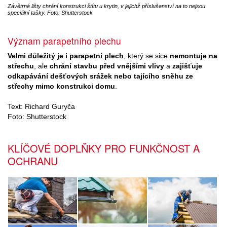
Závětrné lišty chrání konstrukci štítu u krytin, v jejichž příslušenství na to nejsou
speciální tašky. Foto: Shutterstock
Význam parapetního plechu
Velmi důležitý je i parapetní plech
, který se sice
nemontuje na
střechu
, ale
chrání stavbu před vnějšími vlivy
a
zajišťuje
odkapávání dešťových srážek nebo tajícího sněhu ze
střechy mimo konstrukci domu
.
Text: Richard Guryča
Foto: Shutterstock
KLÍČOVÉ DOPLŇKY PRO FUNKČNOST A
OCHRANU