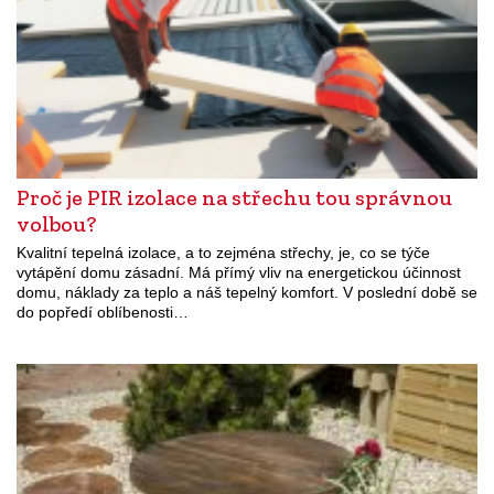
Proč je PIR izolace na střechu tou správnou
volbou?
Kvalitní tepelná izolace, a to zejména střechy, je, co se týče
vytápění domu zásadní. Má přímý vliv na energetickou účinnost
domu, náklady za teplo a náš tepelný komfort. V poslední době se
do popředí oblíbenosti…