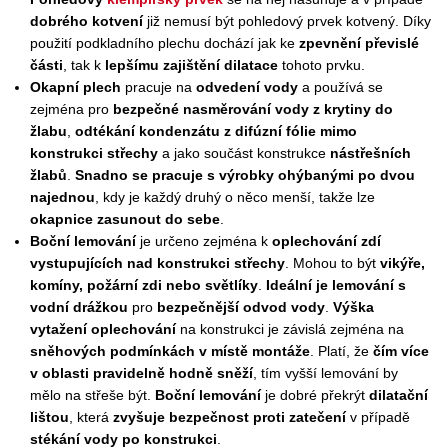
dobrého kotvení
již nemusí být pohledový prvek kotvený. Díky
použití podkladního plechu dochází jak ke
zpevnění převislé
části
, tak k
lepšímu zajištění dilatace
tohoto prvku.
Okapní plech
pracuje na
odvedení vody
a používá se
zejména pro
bezpečné nasměrování vody z krytiny do
žlabu
,
odtékání kondenzátu z difúzní fólie mimo
konstrukci střechy
a jako součást konstrukce
nástřešních
žlabů
.
Snadno se pracuje s výrobky ohýbanými po dvou
najednou
, kdy je každý druhý o něco menší, takže lze
okapnice zasunout do sebe
.
Boční lemování
je určeno zejména k
oplechování zdí
vystupujících nad konstrukci střechy
. Mohou to být
vikýře,
komíny, požární zdi nebo světlíky
.
Ideální je lemování s
vodní drážkou
pro
bezpečnější odvod vody
.
Výška
vytažení oplechování
na konstrukci je závislá zejména na
sněhových podmínkách v místě montáže
. Platí, že
čím více
v oblasti pravidelně hodně sněží
, tím vyšší lemování by
mělo na střeše být.
Boční lemování
je dobré překrýt
dilatační
lištou
, která
zvyšuje bezpečnost proti zatečení
v případě
stékání vody po konstrukci
.