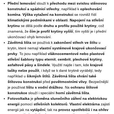
Přední lemování
slouží k
přechodu mezi svislou stěnovou
konstrukcí a spádnicí střechy
, například k
oplechování
komína
.
Výška vytažení na konstrukci
se rovněž řídí
klimatickými podmínkami v oblasti
.
Napojení na střešní
krytinu
se dělá podle
druhu a profilu použité krytiny
, což
znamená, že
čím je profil krytiny vyšší
, tím vyšší je i přední
ukončovací ohyb lemování.
Závětrná lišta
se používá k
zakončení střech ve štítu
u
krytin, které nemají
vlastní systémové krajové ukončovací
prvky
. To jsou například
vláknocementové nebo plastové
střešní šablony typu eternit
,
cembrit
,
plechové krytiny
,
asfaltové pásy a šindele
. Využití najde i tam, kde
krajové
tašky nelze použít
, i když se k dané krytině vyrábějí, tedy
například u
šikmých štítů
.
Závětrná lišta chrání také
štítovou konstrukci
před
povětrnostními vlivy
. Bezpečnější
je používat
lištu s vodní drážkou
. Na
ochranu štítové
konstrukce
slouží i speciální
horní závětrná lišta
.
Fotovoltaika
je
přeměna slunečního záření na elektrickou
energii
pomocí
střešních kolektorů
.
Vlastní elektrárna
zajistí
energii jak na
vytápění
, tak na
provoz spotřebičů i na ohřev