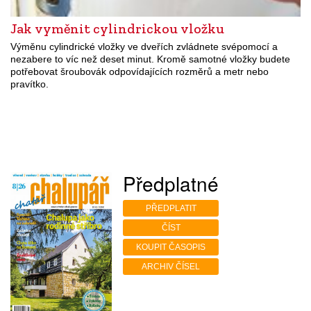
Jak vyměnit cylindrickou vložku
Výměnu cylindrické vložky ve dveřích zvládnete svépomocí a
nezabere to víc než deset minut. Kromě samotné vložky budete
potřebovat šroubovák odpovídajících rozměrů a metr nebo
pravítko.
Předplatné
PŘEDPLATIT
ČÍST
KOUPIT ČASOPIS
ARCHIV ČÍSEL