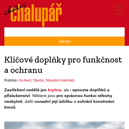
Hledat
Klíčové doplňky pro funkčnost
a ochranu
Rubrika:
rss-feed
,
Stavba
,
Stavební materiály
Zastřešení nedělá jen
krytina
, ale i
spousta doplňků a
příslušenství
. Některé jsou
pro správnou funkci střechy
nezbytné
, další
usnadní její údržbu
a
ochrání konstrukci
krovů
.