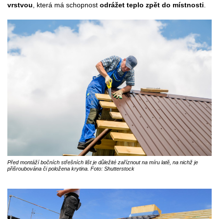
vrstvou
, která má schopnost
odrážet teplo zpět do místnosti
.
Před montáží bočních střešních lišt je důležité zaříznout na míru latě, na nichž je
přišroubována či položena krytina. Foto: Shutterstock