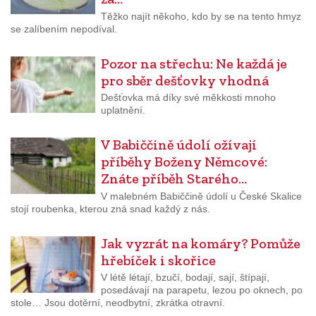
Těžko najít někoho, kdo by se na tento hmyz
se zalíbením nepodíval.
Pozor na střechu: Ne každá je
pro sběr dešťovky vhodná
Dešťovka má díky své měkkosti mnoho
uplatnění.
V Babiččině údolí ožívají
příběhy Boženy Němcové:
Znáte příběh Starého…
V malebném Babiččině údolí u České Skalice
stojí roubenka, kterou zná snad každý z nás.
Jak vyzrát na komáry? Pomůže
hřebíček i skořice
V létě létají, bzučí, bodají, sají, štípají,
posedávají na parapetu, lezou po oknech, po
stole… Jsou dotěrní, neodbytní, zkrátka otravní.