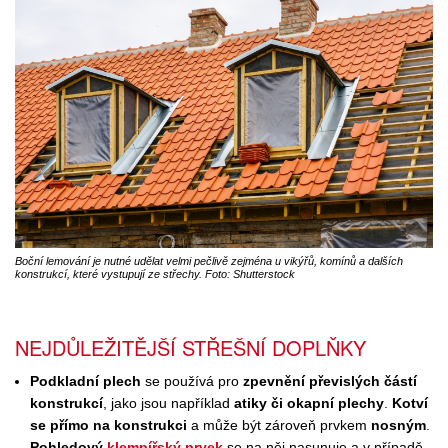
Boční lemování je nutné udělat velmi pečlivě zejména u vikýřů, komínů a dalších
konstrukcí, které vystupují ze střechy. Foto: Shutterstock
NEJDŮLEŽITĚJŠÍ STŘEŠNÍ DOPLŇKY
Podkladní plech
se používá pro
zpevnění převislých částí
konstrukcí
, jako jsou například
atiky či okapní plechy
.
Kotví
se přímo na konstrukci
a může být zároveň prvkem
nosným
.
Pohledový
klempířský prvek
se na něj nasunuje a v případě