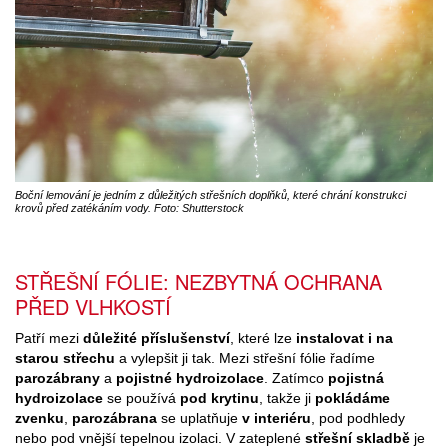
Boční lemování je jedním z důležitých střešních doplňků, které chrání konstrukci
krovů před zatékáním vody. Foto: Shutterstock
STŘEŠNÍ FÓLIE: NEZBYTNÁ OCHRANA
PŘED VLHKOSTÍ
Patří mezi
důležité příslušenství
, které lze
instalovat i na
starou střechu
a vylepšit ji tak. Mezi střešní fólie řadíme
parozábrany
a
pojistné hydroizolace
. Zatímco
pojistná
hydroizolace
se používá
pod krytinu
, takže ji
pokládáme
zvenku
,
parozábrana
se uplatňuje
v interiéru
, pod podhledy
nebo pod vnější tepelnou izolaci. V zateplené
střešní skladbě
je