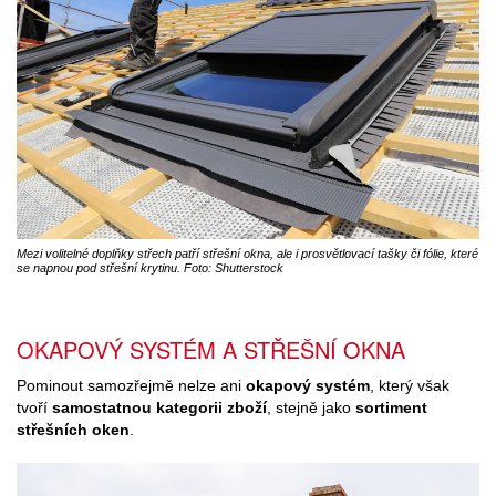
Mezi volitelné doplňky střech patří střešní okna, ale i prosvětlovací tašky či fólie, které
se napnou pod střešní krytinu. Foto: Shutterstock
OKAPOVÝ SYSTÉM A STŘEŠNÍ OKNA
Pominout samozřejmě nelze ani
okapový systém
, který však
tvoří
samostatnou kategorii zboží
, stejně jako
sortiment
střešních oken
.