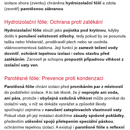
izolace shora (zvenku) chráněna
hydroizolační fólií
a zdola
(zevnitř)
parotěsnou zábranou
.
Hydroizolační fólie: Ochrana proti zatékání
Hydroizolační fólie
slouží jako
pojistka pod krytinou
, kdyby
došlo k
porušení celistvosti střechy
, tedy pokud by se posunula
taška nebo hřebenáč, proděravěl plech nebo se uvolnila
vláknocementová šablona. Její funkcí je
zamezit tečení vody
dovnitř
,
ochránit tepelnou izolaci
i
celou stavbu před
zatékáním
. Zároveň je schopna
propustit případnou vlhkost z
izolační vaty ven
.
Parotěsné fólie: Prevence proti kondenzaci
Parotěsná fólie
chrání izolaci před
pronikáním par z místností
do podstřešní izolace. A to tak těsně, že jí
neprojde ani voda,
ani pára
, protože i
obyčejná vzdušná vlhkost
může pronikat do
izolační vaty, v níž se dokáže vysrážet a způsobit škody
spočívající zejména v
narušení zateplovacích vlastností vaty
.
Pokud však při její instalaci dodržíme
zásady správné pokládky
,
především
utěsnění spojů přelepením speciální páskou
,
ochráníme tepelnou izolaci. A existují i
parotěsné fólie s reflexní