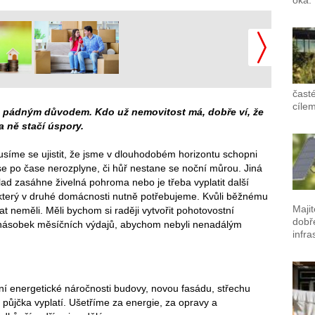
časté
cílem
tě pádným důvodem. Kdo už nemovitost má, dobře ví, že
a ně stačí úspory.
usíme se ujistit, že jsme v dlouhodobém horizontu schopni
e po čase nerozplyne, či hůř nestane se noční můrou. Jiná
ad zasáhne živelná pohroma nebo je třeba vyplatit další
j, který v druhé domácnosti nutně potřebujeme. Kvůli běžnému
Maji
 neměli. Měli bychom si raději vytvořit pohotovostní
dobř
tinásobek měsíčních výdajů, abychom nebyli nenadálým
infra
ení energetické náročnosti budovy, novou fasádu, střechu
 půjčka vyplatí. Ušetříme za energie, za opravy a