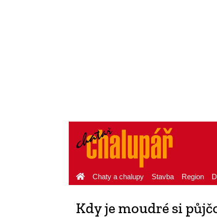
Chaty a chalupy
Stavba
Region
D
Kdy je moudré si půjč