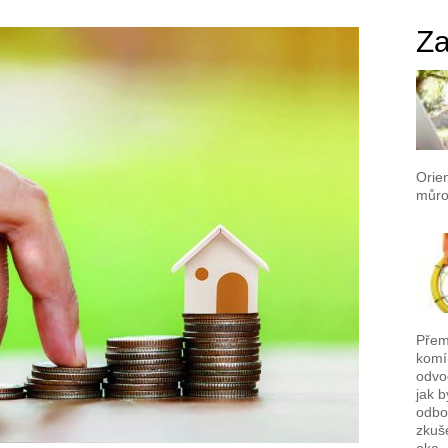
Za
Orien
můro
Přemý
komí
odvo
jak b
odbor
zkuš
oka.