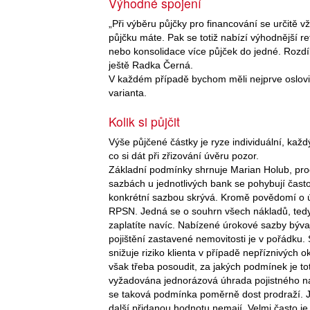
Výhodné spojení
„Při výběru půjčky pro financování se určitě vž
půjčku máte. Pak se totiž nabízí výhodnější r
nebo konsolidace více půjček do jedné. Rozdíly
ještě Radka Černá.
V každém případě bychom měli nejprve oslovit 
varianta.
Kolik si půjčit
Výše půjčené částky je ryze individuální, každ
co si dát při zřizování úvěru pozor.
Základní podmínky shrnuje Marian Holub, pro
sazbách u jednotlivých bank se pohybují často
konkrétní sazbou skrývá. Kromě povědomí o ú
RPSN. Jedná se o souhrn všech nákladů, tedy 
zaplatíte navíc. Nabízené úrokové sazby býv
pojištění zastavené nemovitosti je v pořádku. S
snižuje riziko klienta v případě nepříznivých 
však třeba posoudit, za jakých podmínek je to
vyžadována jednorázová úhrada pojistného na
se taková podmínka poměrně dost prodraží. Js
další přidanou hodnotu nemají. Velmi často 