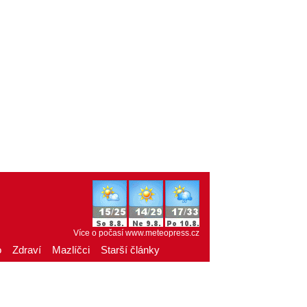
Více o počasí
www.meteopress.cz
o
Zdraví
Mazlíčci
Starší články