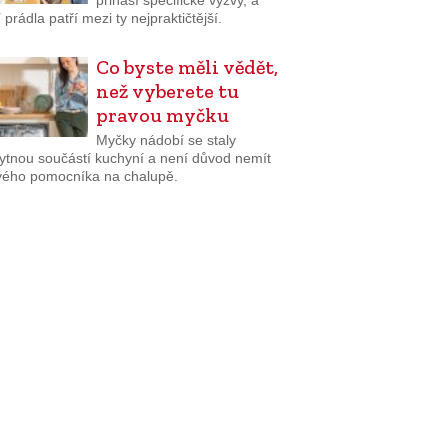
přináší specifické výzvy, a
 prádla patří mezi ty nejpraktičtější.
Co byste měli vědět,
než vyberete tu
pravou myčku
Myčky nádobí se staly
ytnou součástí kuchyní a není důvod nemít
vého pomocníka na chalupě.