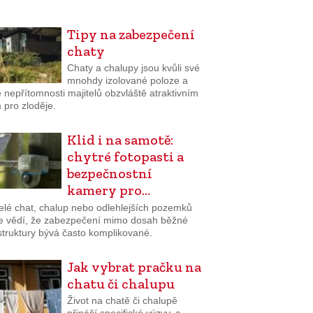
Tipy na zabezpečení
chaty
Chaty a chalupy jsou kvůli své
mnohdy izolované poloze a
 nepřítomnosti majitelů obzvláště atraktivním
 pro zloděje.
Klid i na samotě:
chytré fotopasti a
bezpečnostní
kamery pro…
telé chat, chalup nebo odlehlejších pozemků
e vědí, že zabezpečení mimo dosah běžné
struktury bývá často komplikované.
Jak vybrat pračku na
chatu či chalupu
Život na chatě či chalupě