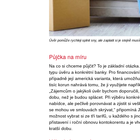
Úvěr pomůže rychleji splnit sny, ale zaplatit si je stejně mu
Půjčka na míru
Na co si chceme půjčit? To je základní otáz
typu úvěru a konkrétní banky. Pro financování
případně její americká varianta, která umožňuj
tisíc korun nahrává tomu, že ji využijete např
„Zájemcům o jakýkoli úvěr bychom doporučili, a
dobu, než je budou splácet. Při výběru konkré
nabídce, ale pečlivě porovnávat a zjistit si 
se mohou ve smlouvách skrývat,“ připomíná J
možnost vybrat si ze tří tarifů, u každého s ji
přistavení i roční obnovu kontokorentu a je vh
kratší dobu.