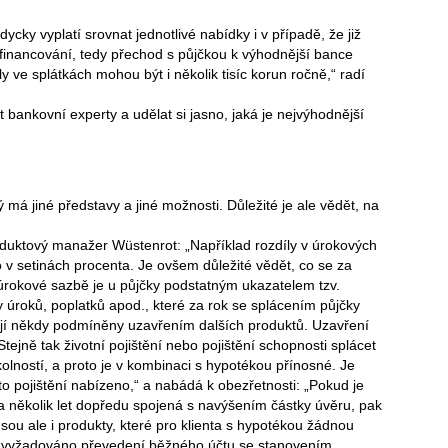
dycky vyplatí srovnat jednotlivé nabídky i v případě, že již
efinancování, tedy přechod s půjčkou k výhodnější bance
 ve splátkách mohou být i několik tisíc korun ročně,“ radí
bankovní experty a udělat si jasno, jaká je nejvýhodnější
ý má jiné představy a jiné možnosti. Důležité je ale vědět, na
duktový manažer Wüstenrot: „Například rozdíly v úrokových
 v setinách procenta. Je ovšem důležité vědět, co se za
rokové sazbě je u půjčky podstatným ukazatelem tzv.
úroků, poplatků apod., které za rok se splácením půjčky
ají někdy podmíněny uzavřením dalších produktů. Uzavření
tejně tak životní pojištění nebo pojištění schopnosti splácet
okolností, a proto je v kombinaci s hypotékou přínosné. Je
to pojištění nabízeno,“ a nabádá k obezřetnosti: „Pokud je
 několik let dopředu spojená s navýšením částky úvěru, pak
ou ale i produkty, které pro klienta s hypotékou žádnou
je vyžadováno převedení běžného účtu se stanovením