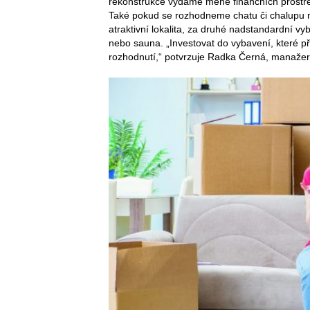
rekonstrukce vydáme méně finančních prostře
Také pokud se rozhodneme chatu či chalupu nab
atraktivní lokalita, za druhé nadstandardní v
nebo sauna. „Investovat do vybavení, které př
rozhodnutí,“ potvrzuje Radka Černá, manaže