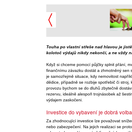
Touha po vlastní střeše nad hlavou je jis
kolotoč výdajů nikdy nekončí, a ne vždy n
Když si chceme pomocí půjčky splnit přání, m
finančnímu závazku dostát a zhmotněný sen s
je samozřejmě situace, kdy nemovitost napříkl
dědice, případně se rozbije spotřebič či stro
provozu bychom se do dluhů zbytečně dostávat
rezervu, ideálně alespoň trojnásobek až šes
výdajem zaskočeni.
Investice do vybavení je dobrá volba
Za zhodnocující investice lze považovat sníž
nebo zabezpečení. Na jejich realizaci se proto