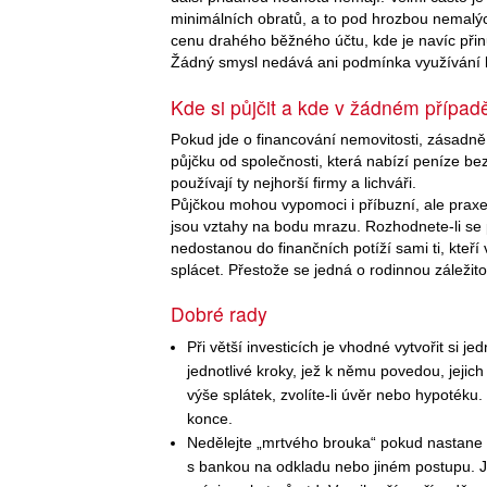
minimálních obratů, a to pod hrozbou nemalých
cenu drahého běžného účtu, kde je navíc při
Žádný smysl nedává ani podmínka využívání kr
Kde si půjčit a kde v žádném případ
Pokud jde o financování nemovitosti, zásadn
půjčku od společnosti, která nabízí peníze be
používají ty nejhorší firmy a lichváři.
Půjčkou mohou vypomoci i příbuzní, ale praxe 
jsou vztahy na bodu mrazu. Rozhodnete-li se př
nedostanou do finančních potíží sami ti, kteř
splácet. Přestože se jedná o rodinnou záležito
Dobré rady
Při větší investicích je vhodné vytvořit si j
jednotlivé kroky, jež k němu povedou, jeji
výše splátek, zvolíte-li úvěr nebo hypoték
konce.
Nedělejte „mrtvého brouka“ pokud nastane 
s bankou na odkladu nebo jiném postupu. Jin