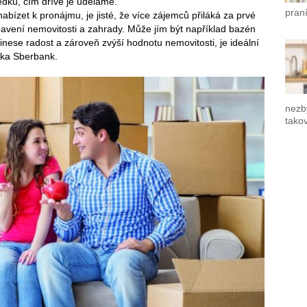
dků, čím dříve je uděláme.
praní
ízet k pronájmu, je jisté, že více zájemců přiláká za prvé
ybavení nemovitosti a zahrady. Může jím být například bazén
inese radost a zároveň zvýší hodnotu nemovitosti, je ideální
rka Sberbank.
nezb
tako