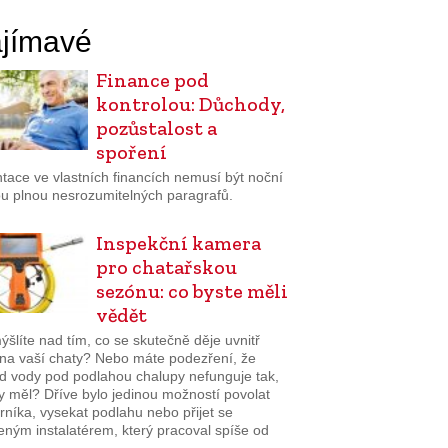
jímavé
Finance pod
kontrolou: Důchody,
pozůstalost a
spoření
tace ve vlastních financích nemusí být noční
u plnou nesrozumitelných paragrafů.
Inspekční kamera
pro chatařskou
sezónu: co byste měli
vědět
šlíte nad tím, co se skutečně děje uvnitř
na vaší chaty? Nebo máte podezření, že
d vody pod podlahou chalupy nefunguje tak,
y měl? Dříve bylo jedinou možností povolat
níka, vysekat podlahu nebo přijet se
eným instalatérem, který pracoval spíše od