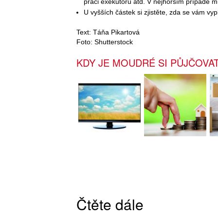
práci exekutorů atd. V nejhorším případě můž
U vyšších částek si zjistěte, zda se vám vypl
Text: Táňa Pikartová
Foto: Shutterstock
KDY JE MOUDRÉ SI PŮJČOVAT
Čtěte dále