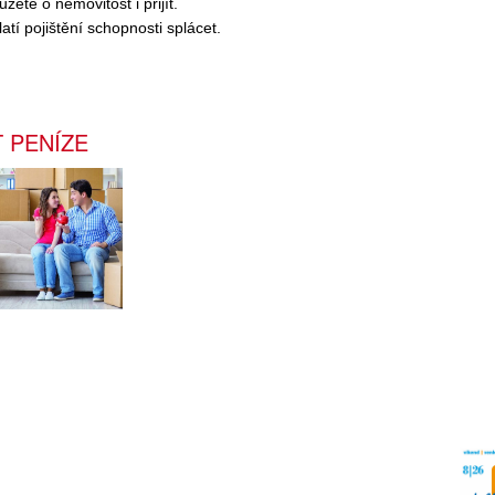
ete o nemovitost i přijít.
atí pojištění schopnosti splácet.
 PENÍZE