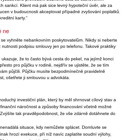
 sankcí. Klient má pak sice levný hypoteční úvěr, ale za
nucen v budoucnosti akceptovat případné zvyšování poplatků.
editní karty.“
ě ne
ě se vyhněte nebankovním poskytovatelům. Nikdy si neberte
z nutnosti podpisu smlouvy jen po telefonu. Takové praktiky
ukazuje, že to často bývá cesta do pekel, na jejímž konci
esto pro půjčku v rodině, nejdřív se ujistěte, že se tím
í vám půjčili. Půjčku musíte bezpodmínečně pravidelně
st, ošetřete ji smlouvou u advokáta.
ednoduchý investiční plán, který by měl shrnovat cílový stav a
ch finanční náročnost a způsoby financování včetně možné
u. Zvýšíte tak pravděpodobnost, že vše zdárně dotáhnete do
nenadálá situace, kdy nemůžete splácet. Domluvte se
ak hrozí exekuce, při níž navíc zaplatíte soudní výlohy,