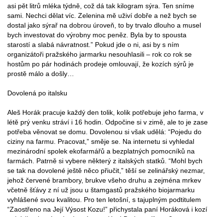
asi pět litrů mléka týdně, což dá tak kilogram sýra. Ten sníme
sami. Nechci dělat víc. Zelenina mě uživí dobře a než bych se
dostal jako sýrař na dobrou úroveň, to by trvalo dlouho a musel
bych investovat do výrobny moc peněz. Byla by to spousta
starostí a slabá návratnost.” Pokud jde o ni, asi by s ním
organizátoři pražského jarmarku nesouhlasili – rok co rok se
hostům po pár hodinách prodeje omlouvají, že kozích sýrů je
prostě málo a došly…
Dovolená po italsku
Aleš Horák pracuje každý den tolik, kolik potřebuje jeho farma, v
létě prý venku stráví i 16 hodin. Odpočine si v zimě, ale to je zase
potřeba věnovat se domu. Dovolenou si však udělá: “Pojedu do
ciziny na farmu. Pracovat,” směje se. Na internetu si vyhledal
mezinárodní spolek ekofarmářů a bezplatných pomocníků na
farmách. Patrně si vybere některý z italských statků. “Mohl bych
se tak na dovolené ještě něco přiučit,” těší se zelinářský nezmar,
jehož červené brambory, brukve všeho druhu a zejména mrkev
včetně šťávy z ní už jsou u štamgastů pražského biojarmarku
vyhlášené svou kvalitou. Pro ten letošní, s tajuplným podtitulem
“Zaostřeno na Její Výsost Kozu!” přichystala paní Horáková i kozí