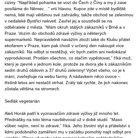
ciziny. “Například pohanka se vozí do Čech z Číny a my ji zase
posíláme do Němec…” vrtí hlavou. Kupce zde v místě bydliště
nemá, lidé mají většinou své zahrádky, takže obchod se zeleninou
v nedaleké Bystřici nekvetl. Zavřel jej a soustředil se na
odběratele z města. “Mám okruh stálých zákazníků v Brně a v
Praze. Vozím do obchodů zdravé výživy a některých
supermarketů. Nepravidelně navážím zboží také do Klubu přátel
ekofarem v Praze, kam pak chodí v určený den nakoupit více
zákazníků. Na odbyt si nestěžuji, víc bych zatím ani nedokázal
vyprodukovat. Prodám všechno, co stačím vypěstovat,” říká muž,
který je zjevně v jednom kole, protože ze dvora jde k zákazníkům
sedm druhů obilovin a 37 druhů zeleniny! Výčet všeho, co je k
mání, zveřejňuje na webu farmy. A nádavkem něco ovoce –
třešně letos ani nestačil otrhat. Zrály tak rychle, že jich nakonec
zůstala většina na stromech.
Sedlák vegetarián
Aleš Horák patří k vyznavačům zdravé výživy již mnoho let.
Přednášky na toto téma navštěvoval už v době studií. “Maso
vůbec nejím, není to zdravé,” říká. Jeho životní styl a přátelství s
lidmi podobného zaměření mu v začátku pomohly najít odbyt pro
výrobky. “Dnes už mohu sám pomoci kolegům začátečníkům.