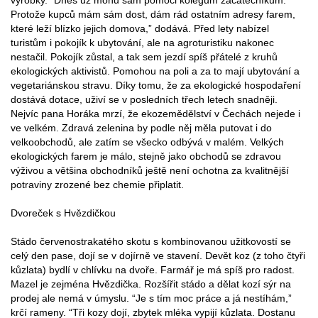
Protože kupců mám sám dost, dám rád ostatním adresy farem,
které leží blízko jejich domova,” dodává. Před lety nabízel
turistům i pokojík k ubytování, ale na agroturistiku nakonec
nestačil. Pokojík zůstal, a tak sem jezdí spíš přátelé z kruhů
ekologických aktivistů. Pomohou na poli a za to mají ubytování a
vegetariánskou stravu. Díky tomu, že za ekologické hospodaření
dostává dotace, uživí se v posledních třech letech snadněji.
Nejvíc pana Horáka mrzí, že ekozemědělství v Čechách nejede i
ve velkém. Zdravá zelenina by podle něj měla putovat i do
velkoobchodů, ale zatím se všecko odbývá v malém. Velkých
ekologických farem je málo, stejně jako obchodů se zdravou
výživou a většina obchodníků ještě není ochotna za kvalitnější
potraviny zrozené bez chemie připlatit.
Dvoreček s Hvězdičkou
Stádo červenostrakatého skotu s kombinovanou užitkovostí se
celý den pase, dojí se v dojírně ve stavení. Devět koz (z toho čtyři
kůzlata) bydlí v chlívku na dvoře. Farmář je má spíš pro radost.
Mazel je zejména Hvězdička. Rozšířit stádo a dělat kozí sýr na
prodej ale nemá v úmyslu. “Je s tím moc práce a já nestíhám,”
krčí rameny. “Tři kozy dojí, zbytek mléka vypijí kůzlata. Dostanu