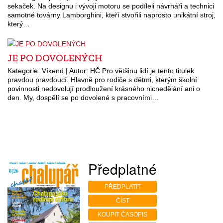
sekaček. Na designu i vývoji motoru se podíleli návrháři a technici
samotné továrny Lamborghini, kteří stvořili naprosto unikátní stroj,
který…
JE PO DOVOLENÝCH
Kategorie: Víkend | Autor: HČ Pro většinu lidí je tento titulek
pravdou pravdoucí. Hlavně pro rodiče s dětmi, kterým školní
povinnosti nedovolují prodloužení krásného nicnedělání ani o
den. My, dospělí se po dovolené s pracovními…
Předplatné
PŘEDPLATIT
ČÍST
KOUPIT ČASOPIS