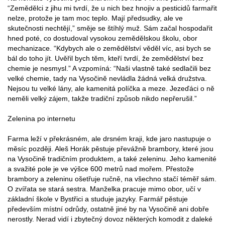
“Zemědělci z jihu mi tvrdí, že u nich bez hnojiv a pesticidů farmařit
nelze, protože je tam moc teplo. Mají předsudky, ale ve
skutečnosti nechtějí,” směje se štíhlý muž. Sám začal hospodařit
hned poté, co dostudoval vysokou zemědělskou školu, obor
mechanizace. “Kdybych ale o zemědělství věděl víc, asi bych se
bál do toho jít. Uvěřil bych těm, kteří tvrdí, že zemědělství bez
chemie je nesmysl.” A vzpomíná: “Naši vlastně také sedlačili bez
velké chemie, tady na Vysočině nevládla žádná velká družstva.
Nejsou tu velké lány, ale kamenitá políčka a meze. Jezeďáci o ně
neměli velký zájem, takže tradiční způsob nikdo nepřerušil.”
Zelenina po internetu
Farma leží v překrásném, ale drsném kraji, kde jaro nastupuje o
měsíc později. Aleš Horák pěstuje převážně brambory, které jsou
na Vysočině tradičním produktem, a také zeleninu. Jeho kamenité
a svažité pole je ve výšce 600 metrů nad mořem. Přestože
brambory a zeleninu ošetřuje ručně, na všechno stačí téměř sám.
O zvířata se stará sestra. Manželka pracuje mimo obor, učí v
základní škole v Bystřici a studuje jazyky. Farmář pěstuje
především místní odrůdy, ostatně jiné by na Vysočině ani dobře
nerostly. Nerad vidí i zbytečný dovoz některých komodit z daleké