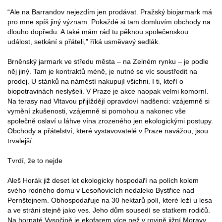
“Ale na Barrandov nejezdím jen prodávat. Pražský biojarmark má
pro mne spíš jiný význam. Pokaždé si tam domluvím obchody na
dlouho dopředu. A také mám rád tu pěknou společenskou
událost, setkání s přáteli,” říká usměvavý sedlák.
Brněnský jarmark ve středu města – na Zelném rynku – je podle
něj jiný. Tam je kontraktů méně, je nutné se víc soustředit na
prodej. U stánků na náměstí nakupují všichni. I ti, kteří o
biopotravinách neslyšeli. V Praze je akce naopak velmi komorní.
Na terasy nad Vltavou přijíždějí opravdoví nadšenci: vzájemně si
vymění zkušenosti, vzájemně si pomohou a nakonec vše
společně oslaví u láhve vína zrozeného jen ekologickými postupy.
Obchody a přátelství, které vystavovatelé v Praze navážou, jsou
trvalejší.
Tvrdí, že to nejde
Aleš Horák již deset let ekologicky hospodaří na polích kolem
svého rodného domu v Lesoňovicích nedaleko Bystřice nad
Pernštejnem. Obhospodařuje na 30 hektarů polí, které leží u lesa
a ve stráni stejně jako ves. Jeho dům sousedí se statkem rodičů.
Na hornaté Vysočině je ekofarem více než v rovině jižní Moravy.