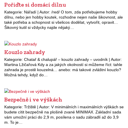
Pořiďte si domácí dílnu
Kategorie: Nářadí | Autor: /red/ O tom, zda potřebujeme hobby
dílnu, nebo jen hobby koutek, rozhodne nejen naše šikovnost, ale
také potřeba a schopnost si všelicos dodělat, vytvořit, opravit…
Šikovný kutil si vždycky najde nějaký…
Kouzlo zahrady
Kategorie: Chatař & chalupář – kouzlo zahrady – uvodník | Autor:
Martina Lžičařová Kdy a za jakých okolností si můžeme říct: tahle
zahrada je prostě kouzelná… anebo: má takové zvláštní kouzlo?
Možná tehdy, když do…
Bezpečně i ve výškách
Kategorie: Tržiště | Autor: V minimálních i maximálních výškách se
budete cítit bezpečně na plošině zvané MINIMAX. Základní sada
vám umožní práci do 2,9 m, posílena o sadu zábradlí až do 3,9
m. To je…