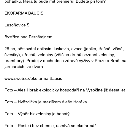
pohádku, která tu bude mít premiéru! Budete při tom?
EKOFARMA BAUCIS
Lesoňovice 5
Bystřice nad Pernštejnem
28 ha, pěstování obilovin, luskovin, ovoce (jablka, třešně, višně,
švestky), ořechů, zeleniny (většina druhů sezonní zeleniny,
brambory). Prodej v obchodech zdravé výživy v Praze a Brně, na
jarmarcích, ze dvora.
www.sweb.cz/ekofarma.Baucis
Foto – Aleš Horák ekologicky hospodaří na Vysočině již deset let
Foto – Hvězdička je mazlíkem Aleše Horáka
Foto – Výběr biozeleniny je bohatý
Foto – Roste i bez chemie, usmívá se ekofarmář