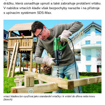
drážku, která usnadňuje upnutí a také zabraňuje protáčení vrtáku.
V nabídce vrtacích kladiv však bezpochyby narazíte i na přístroje
s upínacím systémem SDS-Max.
vrtací kladiva lze využívat jako standardní vrtačky i k vrtání do dřeva nebo kovu
(bosch)