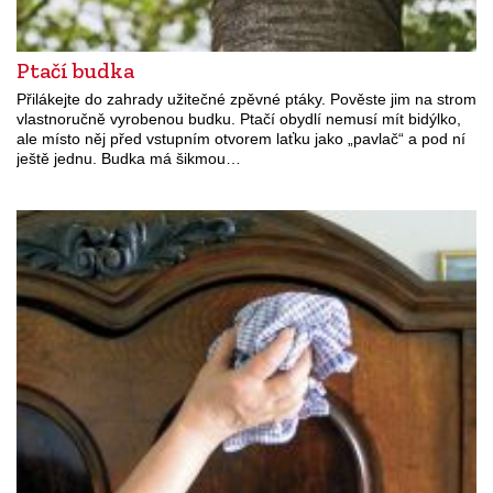
Ptačí budka
Přilákejte do zahrady užitečné zpěvné ptáky. Pověste jim na strom
vlastnoručně vyrobenou budku. Ptačí obydlí nemusí mít bidýlko,
ale místo něj před vstupním otvorem laťku jako „pavlač“ a pod ní
ještě jednu. Budka má šikmou…