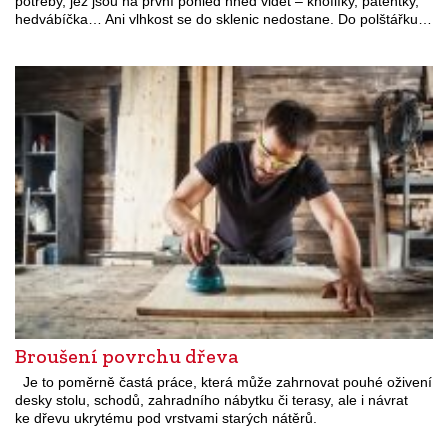
potřeby, jež jsou na první pohled hned vidět – knoflíky, patentky,
hedvábíčka… Ani vlhkost se do sklenic nedostane. Do polštářku…
Broušení povrchu dřeva
Je to poměrně častá práce, která může zahrnovat pouhé oživení
desky stolu, schodů, zahradního nábytku či terasy, ale i návrat
ke dřevu ukrytému pod vrstvami starých nátěrů.