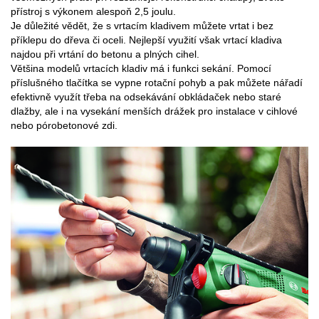
přístroj s výkonem alespoň 2,5 joulu.
Je důležité vědět, že s vrtacím kladivem můžete vrtat i bez
příklepu do dřeva či oceli. Nejlepší využití však vrtací kladiva
najdou při vrtání do betonu a plných cihel.
Většina modelů vrtacích kladiv má i funkci sekání. Pomocí
příslušného tlačítka se vypne rotační pohyb a pak můžete nářadí
efektivně využít třeba na odsekávání obkládaček nebo staré
dlažby, ale i na vysekání menších drážek pro instalace v cihlové
nebo pórobetonové zdi.