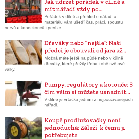
Jak udržet pořádek v dílně a
mít nářadí vždy po…
Pořádek v dílně a přehled o nářadí a
materiálu vám ušetří čas, práci, spoustu
nervů a koneckonců i peníze.
Dřeváky nebo “nejšle”: Naši
předci je obouvali od jara až…
Možná máte ještě na půdě nebo v kůlně
dřeváky, které přežily třeba i obě světové
války.
Pumpy, regulátory a kotouče: S
čím vším si můžete usnadnit…
V dílně je vrtačka jedním z nejpoužívanějších
nářadí.
Koupě prodlužovačky není
jednoduchá: Záleží, k čemu ji
potřebujete