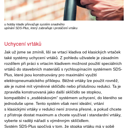
u hobby kladiv převažuje systém snadného
upínání SDS-Plus, který zabraňuje i protáčení vrtáku
Uchycení vrtáků
Jak už jsme se zmínili, liší se vrtací kladiva od klasických vrtaček
také systémy uchycení vrtáků. Z pohledu uživatele je zásadním
rozdílem při práci s vrtacím kladivem možnost použití speciálních
vrtáků do stavebních materiálů s rychloupínacím systémem SDS-
Plus, které jsou konstruovány pro maximální využití
elektropneumatického příklepu. Běžné vrtáky lze použít rovněž,
ale je nutné mít výměnné sklíčidlo nebo příslušnou redukci. Ta je
zpravidla konstruovaná jako další sklíčidlo se stopkou,
kompatibilní s „esdééskovým“ systémem uchycení, do kterého se
jednoduše upne. Tento systém však není ideální, vrtání
s klasickými vrtáky v redukci není zrovna přesné, a pokud chcete
z přístroje dostat maximum a chcete využívat i standardní vrtáky,
vyberte si raději nářadí s výměnným sklíčidlem.
Systém SDS-Plus spočívá v tom, že stopka vrtáku má v sobě