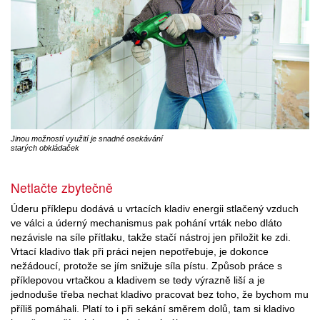
Jinou možností využití je snadné osekávání
starých obkládaček
Netlačte zbytečně
Úderu příklepu dodává u vrtacích kladiv energii stlačený vzduch
ve válci a úderný mechanismus pak pohání vrták nebo dláto
nezávisle na síle přítlaku, takže stačí nástroj jen přiložit ke zdi.
Vrtací kladivo tlak při práci nejen nepotřebuje, je dokonce
nežádoucí, protože se jím snižuje síla pístu. Způsob práce s
příklepovou vrtačkou a kladivem se tedy výrazně liší a je
jednoduše třeba nechat kladivo pracovat bez toho, že bychom mu
příliš pomáhali. Platí to i při sekání směrem dolů, tam si kladivo