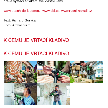
hravě vystačí s tlakem své vlastní váhy.
www.bosch-do-it.com/cz
,
www.obi.cz
,
www.rucni-naradi.cz
Text: Richard Guryča
Foto: Archiv firem
K ČEMU JE VRTACÍ KLADIVO
K ČEMU JE VRTACÍ KLADIVO