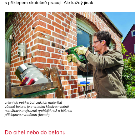
s příklepem skutečně pracují. Ale každý jinak.
vrtání do veškerých zdicích materiálů
včetně betonu je s vrtacím kladivem méně
namáhavé a výrazně rychlejší než s běžnou
příklepovou vrtačkou (bosch)
Do cihel nebo do betonu