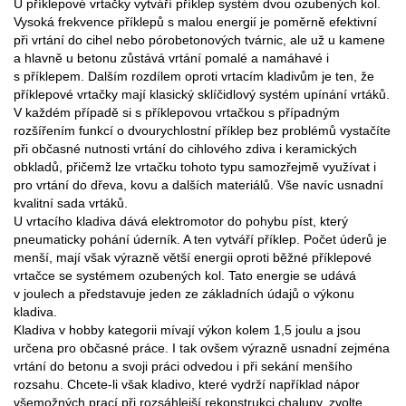
U příklepové vrtačky vytváří příklep systém dvou ozubených kol.
Vysoká frekvence příklepů s malou energií je poměrně efektivní
při vrtání do cihel nebo pórobetonových tvárnic, ale už u kamene
a hlavně u betonu zůstává vrtání pomalé a namáhavé i
s příklepem. Dalším rozdílem oproti vrtacím kladivům je ten, že
příklepové vrtačky mají klasický sklíčidlový systém upínání vrtáků.
V každém případě si s příklepovou vrtačkou s případným
rozšířením funkcí o dvourychlostní příklep bez problémů vystačíte
při občasné nutnosti vrtání do cihlového zdiva i keramických
obkladů, přičemž lze vrtačku tohoto typu samozřejmě využívat i
pro vrtání do dřeva, kovu a dalších materiálů. Vše navíc usnadní
kvalitní sada vrtáků.
U vrtacího kladiva dává elektromotor do pohybu píst, který
pneumaticky pohání úderník. A ten vytváří příklep. Počet úderů je
menší, mají však výrazně větší energii oproti běžné příklepové
vrtačce se systémem ozubených kol. Tato energie se udává
v joulech a představuje jeden ze základních údajů o výkonu
kladiva.
Kladiva v hobby kategorii mívají výkon kolem 1,5 joulu a jsou
určena pro občasné práce. I tak ovšem výrazně usnadní zejména
vrtání do betonu a svoji práci odvedou i při sekání menšího
rozsahu. Chcete-li však kladivo, které vydrží například nápor
všemožných prací při rozsáhlejší rekonstrukci chalupy, zvolte