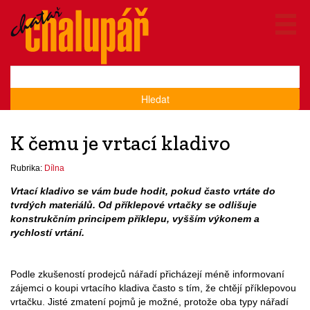
Hledat
K čemu je vrtací kladivo
Rubrika:
Dílna
Vrtací kladivo se vám bude hodit, pokud často vrtáte do
tvrdých materiálů. Od příklepové vrtačky se odlišuje
konstrukčním principem příklepu, vyšším výkonem a
rychlostí vrtání.
Podle zkušeností prodejců nářadí přicházejí méně informovaní
zájemci o koupi vrtacího kladiva často s tím, že chtějí příklepovou
vrtačku. Jisté zmatení pojmů je možné, protože oba typy nářadí