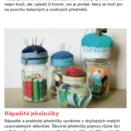
nejen kovů, ale i plastů či hornin, rez je povlak, který se tvoří jen
na povrchu železných a ocelových předmětů.
Nápadité jehelníčky
Nápadité a praktické jehelníčky vyrobíme z obyčejných malých
uzavíratelných skleniček. Šikovné jehelníčky pojmou různé šicí