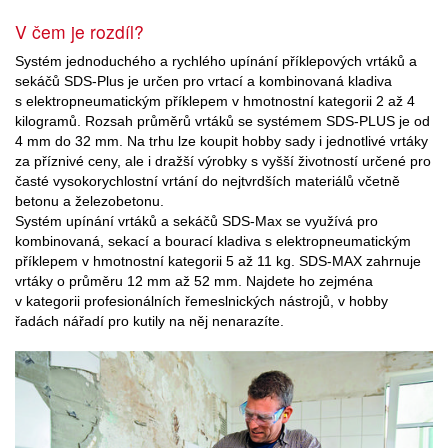
V čem je rozdíl?
Systém jednoduchého a rychlého upínání příklepových vrtáků a
sekáčů SDS-Plus je určen pro vrtací a kombinovaná kladiva
s elektropneumatickým příklepem v hmotnostní kategorii 2 až 4
kilogramů. Rozsah průměrů vrtáků se systémem SDS-PLUS je od
4 mm do 32 mm. Na trhu lze koupit hobby sady i jednotlivé vrtáky
za příznivé ceny, ale i dražší výrobky s vyšší životností určené pro
časté vysokorychlostní vrtání do nejtvrdších materiálů včetně
betonu a železobetonu.
Systém upínání vrtáků a sekáčů SDS-Max se využívá pro
kombinovaná, sekací a bourací kladiva s elektropneumatickým
příklepem v hmotnostní kategorii 5 až 11 kg. SDS-MAX zahrnuje
vrtáky o průměru 12 mm až 52 mm. Najdete ho zejména
v kategorii profesionálních řemeslnických nástrojů, v hobby
řadách nářadí pro kutily na něj nenarazíte.