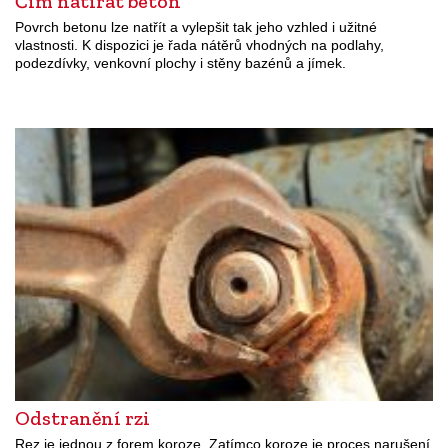
Čím natírat beton
Povrch betonu lze natřít a vylepšit tak jeho vzhled i užitné
vlastnosti. K dispozici je řada nátěrů vhodných na podlahy,
podezdívky, venkovní plochy i stěny bazénů a jímek.
Odstranění rzi
Rez je jednou z forem koroze. Zatímco koroze je proces narušení