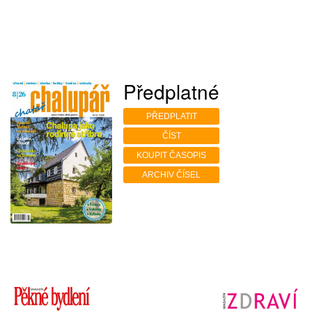
Předplatné
PŘEDPLATIT
ČÍST
KOUPIT ČASOPIS
ARCHIV ČÍSEL