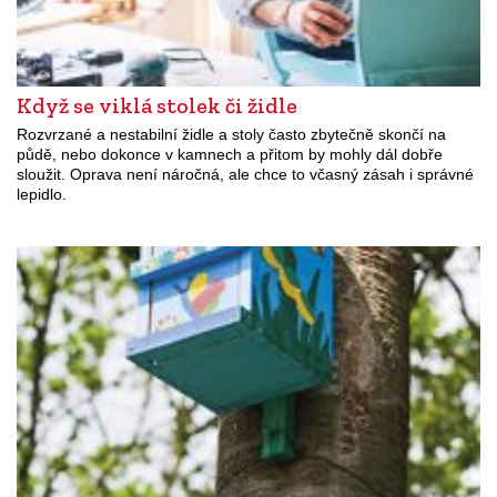
Když se viklá stolek či židle
Rozvrzané a nestabilní židle a stoly často zbytečně skončí na
půdě, nebo dokonce v kamnech a přitom by mohly dál dobře
sloužit. Oprava není náročná, ale chce to včasný zásah i správné
lepidlo.