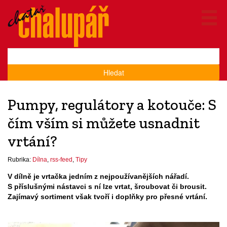
Hledat
Pumpy, regulátory a kotouče: S
čím vším si můžete usnadnit
vrtání?
Rubrika:
Dílna
,
rss-feed
,
Tipy
V dílně je vrtačka jedním z nejpoužívanějších nářadí.
S příslušnými nástavci s ní lze vrtat, šroubovat či brousit.
Zajímavý sortiment však tvoří i doplňky pro přesné vrtání.