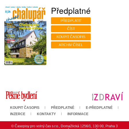
Předplatné
PŘEDPLATIT
ČÍST
KOUPIT ČASOPIS
ARCHIV ČÍSEL
KOUPIT ČASOPIS
PŘEDPLATNÉ
E-PŘEDPLATNÉ
INZERCE
KONTAKTY
INFORMACE
© Časopisy pro volný čas s.r.o., Domažlická 1256/1, 130 00, Praha 3