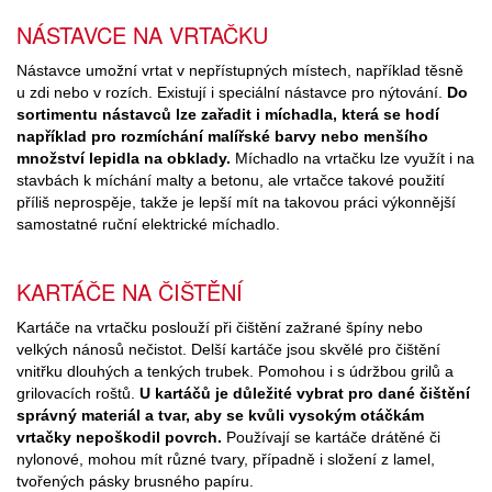
NÁSTAVCE NA VRTAČKU
Nástavce umožní vrtat v nepřístupných místech, například těsně
u zdi nebo v rozích. Existují i speciální nástavce pro nýtování.
Do
sortimentu nástavců lze zařadit i míchadla, která se hodí
například pro rozmíchání malířské barvy nebo menšího
množství lepidla na obklady.
Míchadlo na vrtačku lze využít i na
stavbách k míchání malty a betonu, ale vrtačce takové použití
příliš neprospěje, takže je lepší mít na takovou práci výkonnější
samostatné ruční elektrické míchadlo.
KARTÁČE NA ČIŠTĚNÍ
Kartáče na vrtačku poslouží při čištění zažrané špíny nebo
velkých nánosů nečistot. Delší kartáče jsou skvělé pro čištění
vnitřku dlouhých a tenkých trubek. Pomohou i s údržbou grilů a
grilovacích roštů.
U kartáčů je důležité vybrat pro dané čištění
správný materiál a tvar, aby se kvůli vysokým otáčkám
vrtačky nepoškodil povrch.
Používají se kartáče drátěné či
nylonové, mohou mít různé tvary, případně i složení z lamel,
tvořených pásky brusného papíru.