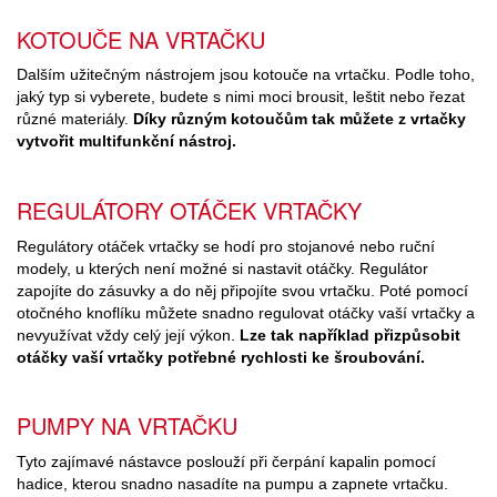
KOTOUČE NA VRTAČKU
Dalším užitečným nástrojem jsou kotouče na vrtačku. Podle toho,
jaký typ si vyberete, budete s nimi moci brousit, leštit nebo řezat
různé materiály.
Díky různým kotoučům tak můžete z vrtačky
vytvořit multifunkční nástroj.
REGULÁTORY OTÁČEK VRTAČKY
Regulátory otáček vrtačky se hodí pro stojanové nebo ruční
modely, u kterých není možné si nastavit otáčky. Regulátor
zapojíte do zásuvky a do něj připojíte svou vrtačku. Poté pomocí
otočného knoflíku můžete snadno regulovat otáčky vaší vrtačky a
nevyužívat vždy celý její výkon.
Lze tak například přizpůsobit
otáčky vaší vrtačky potřebné rychlosti ke šroubování.
PUMPY NA VRTAČKU
Tyto zajímavé nástavce poslouží při čerpání kapalin pomocí
hadice, kterou snadno nasadíte na pumpu a zapnete vrtačku.