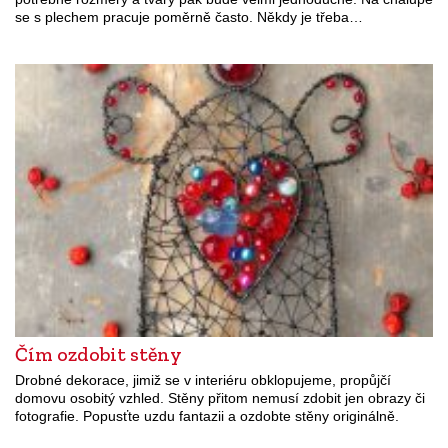
se s plechem pracuje poměrně často. Někdy je třeba…
Čím ozdobit stěny
Drobné dekorace, jimiž se v interiéru obklopujeme, propůjčí
domovu osobitý vzhled. Stěny přitom nemusí zdobit jen obrazy či
fotografie. Popusťte uzdu fantazii a ozdobte stěny originálně.