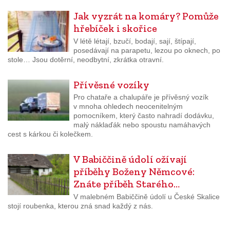
Jak vyzrát na komáry? Pomůže
hřebíček i skořice
V létě létají, bzučí, bodají, sají, štípají,
posedávají na parapetu, lezou po oknech, po
stole… Jsou dotěrní, neodbytní, zkrátka otravní.
Přívěsné vozíky
Pro chataře a chalupáře je přívěsný vozík
v mnoha ohledech neocenitelným
pomocníkem, který často nahradí dodávku,
malý náklaďák nebo spoustu namáhavých
cest s kárkou či kolečkem.
V Babiččině údolí ožívají
příběhy Boženy Němcové:
Znáte příběh Starého…
V malebném Babiččině údolí u České Skalice
stojí roubenka, kterou zná snad každý z nás.