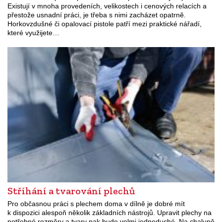
Existují v mnoha provedeních, velikostech i cenových relacích a
přestože usnadní práci, je třeba s nimi zacházet opatrně.
Horkovzdušné či opalovací pistole patří mezi praktické nářadí,
které využijete…
Stříhání a tvarování plechů
Pro občasnou práci s plechem doma v dílně je dobré mít
k dispozici alespoň několik základních nástrojů. Upravit plechy na
potřebné rozměry a tvary pak bude velmi jednoduché. Na chalupě