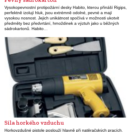
Vysokopevnostní protipožární desky Habito, kterou přináší Rigips,
perfektně izolují hluk, jsou extrémně odolné, pevné a mají
vysokou nosnost. Jejich unikátnost spočívá v možnosti ukotvit
předměty bez předvrtání, hmoždinek a výztuh jako u běžných
sádrokartonů. Habito…
Síla horkého vzduchu
Horkovzdušné pistole poslouží hlavně při natěračských pracích.