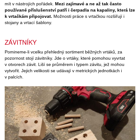
mít v nástrojích pořádek.
Mezi zajímavé a ne až tak často
používané příslušenství patří i čerpadla na kapaliny, která lze
k vrtačkám připojovat.
Možnosti práce s vrtačkou rozšiřují i
stojany a vrtací šablony.
ZÁVITNÍKY
Pomineme-li vcelku přehledný sortiment běžných vrtáků, za
pozornost stojí závitníky. Jde o vrtáky, které pomohou vyvrtat
v otvorech závit. Liší se průměrem i typem závitu, jež mohou
vytvořit. Jejich velikosti se udávají v metrických jednotkách i
v palcích.