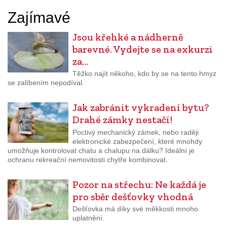
Zajímavé
Jsou křehké a nádherně
barevné. Vydejte se na exkurzi
za…
Těžko najít někoho, kdo by se na tento hmyz
se zalíbením nepodíval.
Jak zabránit vykradení bytu?
Drahé zámky nestačí!
Poctivý mechanický zámek, nebo raději
elektronické zabezpečení, které mnohdy
umožňuje kontrolovat chatu a chalupu na dálku? Ideální je
ochranu rekreační nemovitosti chytře kombinovat.
Pozor na střechu: Ne každá je
pro sběr dešťovky vhodná
Dešťovka má díky své měkkosti mnoho
uplatnění.