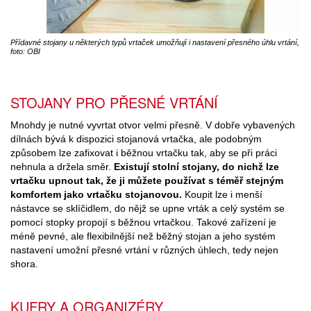
Přídavné stojany u některých typů vrtaček umožňují i nastavení přesného úhlu vrtání,
foto: OBI
STOJANY PRO PŘESNÉ VRTÁNÍ
Mnohdy je nutné vyvrtat otvor velmi přesně. V dobře vybavených
dílnách bývá k dispozici stojanová vrtačka, ale podobným
způsobem lze zafixovat i běžnou vrtačku tak, aby se při práci
nehnula a držela směr.
Existují stolní stojany, do nichž lze
vrtačku upnout tak, že ji můžete používat s téměř stejným
komfortem jako vrtačku stojanovou.
Koupit lze i menší
nástavce se sklíčidlem, do nějž se upne vrták a celý systém se
pomocí stopky propojí s běžnou vrtačkou. Takové zařízení je
méně pevné, ale flexibilnější než běžný stojan a jeho systém
nastavení umožní přesné vrtání v různých úhlech, tedy nejen
shora.
KUFRY A ORGANIZÉRY