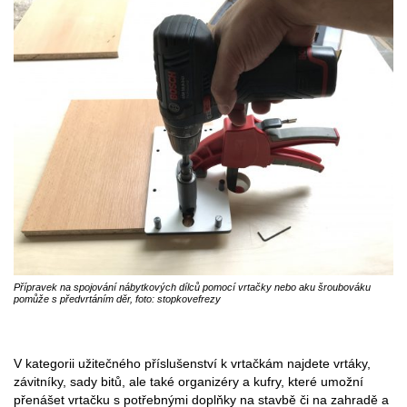
Přípravek na spojování nábytkových dílců pomocí vrtačky nebo aku šroubováku
pomůže s předvrtáním děr, foto: stopkovefrezy
V kategorii užitečného příslušenství k vrtačkám najdete vrtáky,
závitníky, sady bitů, ale také organizéry a kufry, které umožní
přenášet vrtačku s potřebnými doplňky na stavbě či na zahradě a