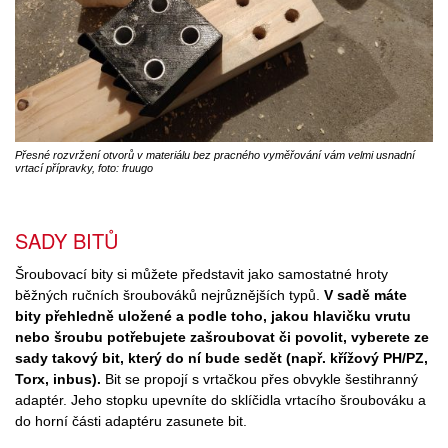
Přesné rozvržení otvorů v materiálu bez pracného vyměřování vám velmi usnadní
vrtací přípravky, foto: fruugo
SADY BITŮ
Šroubovací bity si můžete představit jako samostatné hroty
běžných ručních šroubováků nejrůznějších typů.
V sadě máte
bity přehledně uložené a podle toho, jakou hlavičku vrutu
nebo šroubu potřebujete zašroubovat či povolit, vyberete ze
sady takový bit, který do ní bude sedět (např. křížový PH/PZ,
Torx, inbus).
Bit se propojí s vrtačkou přes obvykle šestihranný
adaptér. Jeho stopku upevníte do sklíčidla vrtacího šroubováku a
do horní části adaptéru zasunete bit.