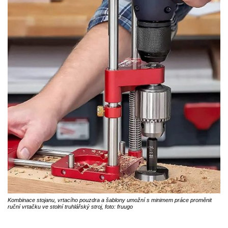
Kombinace stojanu, vrtacího pouzdra a šablony umožní s minimem práce proměnit
ruční vrtačku ve stolní truhlářský stroj, foto: fruugo