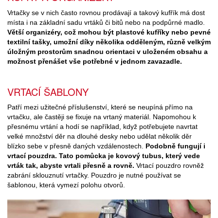
Vrtačky se v nich často rovnou prodávají a takový kufřík má dost
místa i na základní sadu vrtáků či bitů nebo na podpůrné madlo.
Větší organizéry, což mohou být plastové kufříky nebo pevné
textilní tašky, umožní díky několika odděleným, různě velkým
úložným prostorům snadnou orientaci v uloženém obsahu a
možnost přenášet vše potřebné v jednom zavazadle.
VRTACÍ ŠABLONY
Patří mezi užitečné příslušenství, které se neupíná přímo na
vrtačku, ale častěji se fixuje na vrtaný materiál. Napomohou k
přesnému vrtání a hodí se například, když potřebujete navrtat
velké množství děr na dlouhé desky nebo udělat několik děr
blízko sebe v přesně daných vzdálenostech.
Podobně fungují i
vrtací pouzdra. Tato pomůcka je kovový tubus, který vede
vrták tak, abyste vrtali přesně a rovně.
Vrtací pouzdro rovněž
zabrání sklouznutí vrtačky. Pouzdro je nutné používat se
šablonou, která vymezí polohu otvorů.