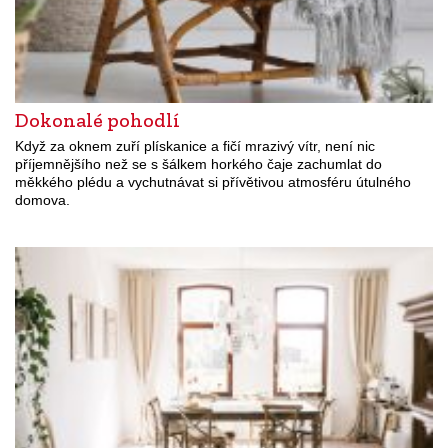
Dokonalé pohodlí
Když za oknem zuří plískanice a fičí mrazivý vítr, není nic
příjemnějšího než se s šálkem horkého čaje zachumlat do
měkkého plédu a vychutnávat si přívětivou atmosféru útulného
domova.