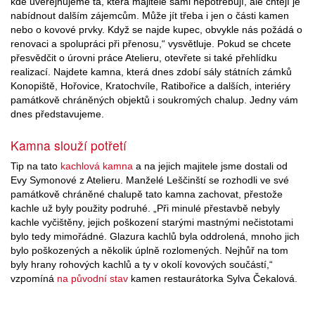
kde uveřejňujeme ta, která majitelé sami nepotřebují, ale chtějí je
nabídnout dalším zájemcům. Může jít třeba i jen o části kamen
nebo o kovové prvky. Když se najde kupec, obvykle nás požádá o
renovaci a spolupráci při přenosu,“ vysvětluje. Pokud se chcete
přesvědčit o úrovni práce Atelieru, otevřete si také přehlídku
realizací. Najdete kamna, která dnes zdobí sály státních zámků
Konopiště, Hořovice, Kratochvíle, Ratibořice a dalších, interiéry
památkově chráněných objektů i soukromých chalup. Jedny vám
dnes představujeme.
Kamna slouží potřetí
Tip na tato
kachlová kamna
a na jejich majitele jsme dostali od
Evy Symonové z Atelieru. Manželé Leščinští se rozhodli ve své
památkově chráněné chalupě tato kamna zachovat, přestože
kachle už byly použity podruhé. „Při minulé přestavbě nebyly
kachle vyčištěny, jejich poškození starými mastnými nečistotami
bylo tedy mimořádné. Glazura kachlů byla oddrolená, mnoho jich
bylo poškozených a několik úplně rozlomených. Nejhůř na tom
byly hrany rohových kachlů a ty v okolí kovových součástí,“
vzpomíná
na původní stav
kamen restaurátorka Sylva Čekalová.