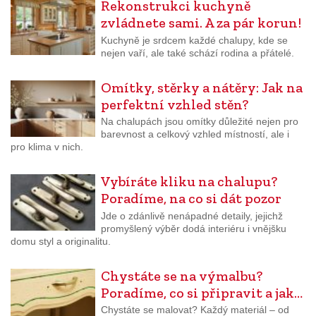
Rekonstrukci kuchyně
zvládnete sami. A za pár korun!
Kuchyně je srdcem každé chalupy, kde se
nejen vaří, ale také schází rodina a přátelé.
Omítky, stěrky a nátěry: Jak na
perfektní vzhled stěn?
Na chalupách jsou omítky důležité nejen pro
barevnost a celkový vzhled místností, ale i
pro klima v nich.
Vybíráte kliku na chalupu?
Poradíme, na co si dát pozor
Jde o zdánlivě nenápadné detaily, jejichž
promyšlený výběr dodá interiéru i vnějšku
domu styl a originalitu.
Chystáte se na výmalbu?
Poradíme, co si připravit a jak…
Chystáte se malovat? Každý materiál – od