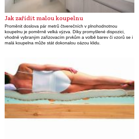
Jak zařídit malou koupelnu
Proměnit doslova pár metrů čtverečních v plnohodnotnou
koupelnu je poměrně velká výzva. Díky promyšlené dispozici,
vhodně vybraným zařizovacím prvkům a volbě barev či vzorů se i
malá koupelna může stát dokonalou oázou klidu.