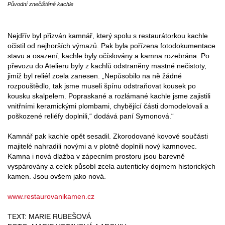
Původní znečištěné kachle
Nejdřív byl přizván kamnář, který spolu s restaurátorkou kachle
očistil od nejhorších výmazů. Pak byla pořízena fotodokumentace
stavu a osazení, kachle byly očíslovány a kamna rozebrána. Po
převozu do Atelieru byly z kachlů odstraněny mastné nečistoty,
jimiž byl reliéf zcela zanesen. „Nepůsobilo na ně žádné
rozpouštědlo, tak jsme museli špínu odstraňovat kousek po
kousku skalpelem. Popraskané a rozlámané kachle jsme zajistili
vnitřními keramickými plombami, chybějící části domodelovali a
poškozené reliéfy doplnili,“ dodává paní Symonová.“
Kamnář pak kachle opět sesadil. Zkorodované kovové součásti
majitelé nahradili novými a v plotně doplnili nový kamnovec.
Kamna i nová dlažba v zápecním prostoru jsou barevně
vyspárovány a celek působí zcela autenticky dojmem historických
kamen. Jsou ovšem jako nová.
www.restaurovanikamen.cz
TEXT: MARIE RUBEŠOVÁ