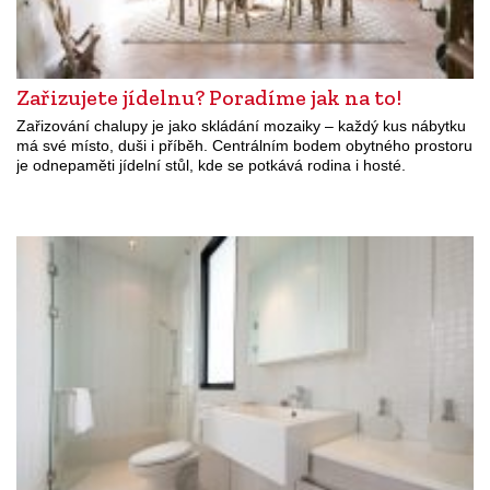
Zařizujete jídelnu? Poradíme jak na to!
Zařizování chalupy je jako skládání mozaiky – každý kus nábytku
má své místo, duši i příběh. Centrálním bodem obytného prostoru
je odnepaměti jídelní stůl, kde se potkává rodina i hosté.