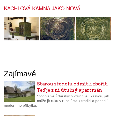
KACHLOVÁ KAMNA JAKO NOVÁ
Zajímavé
Starou stodolu odmítli zbořit.
Teď je z ní útulný apartmán
Stodola ve Žďárských vrších je ukázkou, jak
může jít ruku v ruce úcta k tradici a pohodlí
moderního příbytku.