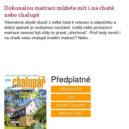
Dokonalou matraci můžete mít i na chatě
nebo chalupě
Víkendová obydlí slouží z velké části k relaxaci a odpočinku a
dobrý spánek je nezbytnou součástí. Letitá nebo provizorní
matrace nemusí být vždy to pravé „ořechové“. Proč tedy nemít i
na chatě nebo chalupě kvalitní matraci? Nebo…
Předplatné
PŘEDPLATIT
ČÍST
KOUPIT ČASOPIS
ARCHIV ČÍSEL