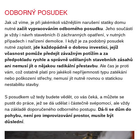
ODBORNÝ POSUDEK
Jak už víme, je při jakémkoli vážnějším narušení statiky domu
nutné
začít vypracováním odborného posudku
. Jeho součástí
je vždy i návrh stavebních či záchranných opatření, v nutných
případech i nařízení demolice. I když je za podobný posudek
nutné zaplatit,
jde každopádně o dobrou investici, jejíž
včasnost pomůže předejít závažným potížím a za
předpokladu rychle a správně udělaných stavebních zásahů
ani nemusí jít o nějakou radikální přestavbu
. Ale čas je proti
vám, což ostatně platí pro jakékoli nepříjemnosti typu zatékání
nebo poškození střechy, nemusí jít nutně rovnou o statickou
nestabilitu stavby.
S posudkem už tedy budete vědět, co vás čeká, a můžete se
pustit do práce, jež se dá udělat i částečně svépomocí, ale vždy
na základě doporučeného odborného postupu.
Dá-li se dům do
pohybu, není pro improvizování prostor, musíte být
důslední
.