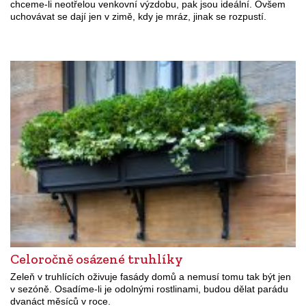
chceme-li neotřelou venkovní výzdobu, pak jsou ideální. Ovšem
uchovávat se dají jen v zimě, kdy je mráz, jinak se rozpustí.
Celoročně osázené truhlíky
Zeleň v truhlících oživuje fasády domů a nemusí tomu tak být jen
v sezóně. Osadíme-li je odolnými rostlinami, budou dělat parádu
dvanáct měsíců v roce.