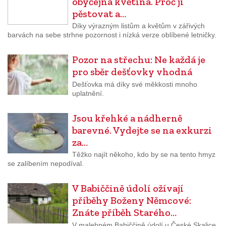
obyčejná květina. Proč ji
pěstovat a…
Díky výrazným listům a květům v zářivých
barvách na sebe strhne pozornost i nízká verze oblíbené letničky.
Pozor na střechu: Ne každá je
pro sběr dešťovky vhodná
Dešťovka má díky své měkkosti mnoho
uplatnění.
Jsou křehké a nádherně
barevné. Vydejte se na exkurzi
za…
Těžko najít někoho, kdo by se na tento hmyz
se zalíbením nepodíval.
V Babiččině údolí ožívají
příběhy Boženy Němcové:
Znáte příběh Starého…
V malebném Babiččině údolí u České Skalice