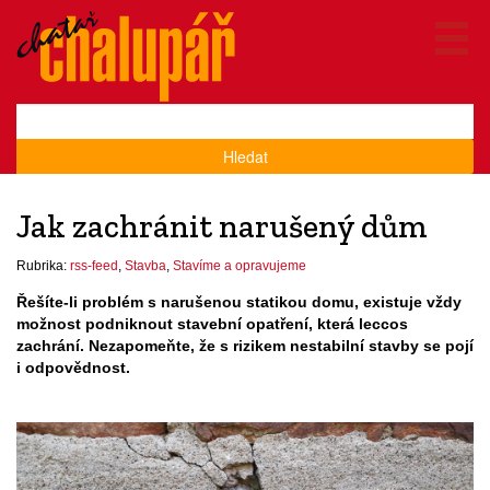
Hledat
Jak zachránit narušený dům
Rubrika:
rss-feed
,
Stavba
,
Stavíme a opravujeme
Řešíte-li problém s narušenou statikou domu, existuje vždy
možnost podniknout stavební opatření, která leccos
zachrání. Nezapomeňte, že s rizikem nestabilní stavby se pojí
i odpovědnost.