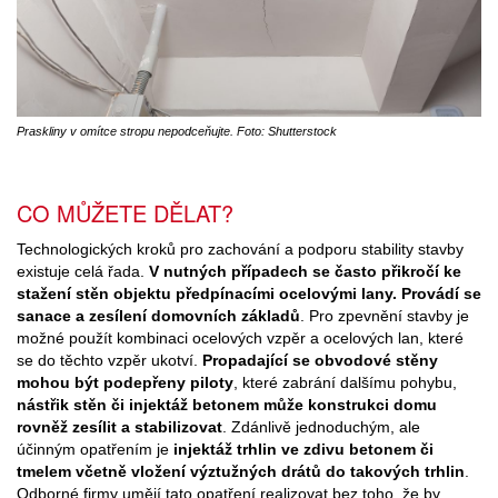
Praskliny v omítce stropu nepodceňujte. Foto: Shutterstock
CO MŮŽETE DĚLAT?
Technologických kroků pro zachování a podporu stability stavby
existuje celá řada.
V nutných případech se často přikročí ke
stažení stěn objektu předpínacími ocelovými lany. Provádí se
sanace a zesílení domovních základů
. Pro zpevnění stavby je
možné použít kombinaci ocelových vzpěr a ocelových lan, které
se do těchto vzpěr ukotví.
Propadající se obvodové stěny
mohou být podepřeny piloty
, které zabrání dalšímu pohybu,
nástřik stěn či injektáž betonem může konstrukci domu
rovněž zesílit a stabilizovat
. Zdánlivě jednoduchým, ale
účinným opatřením je
injektáž trhlin ve zdivu betonem či
tmelem včetně vložení výztužných drátů do takových trhlin
.
Odborné firmy umějí tato opatření realizovat bez toho, že by