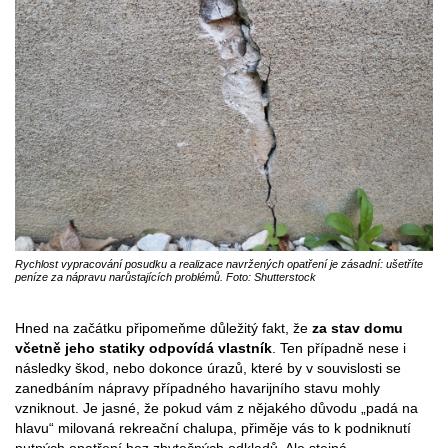
Rychlost vypracování posudku a realizace navržených opatření je zásadní: ušetříte
peníze za nápravu narůstajících problémů. Foto: Shutterstock
Hned na začátku připomeňme důležitý fakt, že
za stav domu
včetně jeho statiky odpovídá vlastník
. Ten případně nese i
následky škod, nebo dokonce úrazů, které by v souvislosti se
zanedbáním nápravy případného havarijního stavu mohly
vzniknout. Je jasné, že pokud vám z nějakého důvodu „padá na
hlavu“ milovaná rekreační chalupa, přiměje vás to k podniknutí