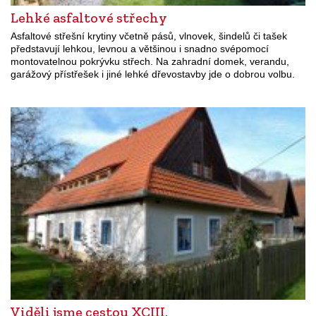
Lehké asfaltové střechy
Asfaltové střešní krytiny včetně pásů, vlnovek, šindelů či tašek
představují lehkou, levnou a většinou i snadno svépomocí
montovatelnou pokrývku střech. Na zahradní domek, verandu,
garážový přístřešek i jiné lehké dřevostavby jde o dobrou volbu.
Viděli jsme cestou XCIII.