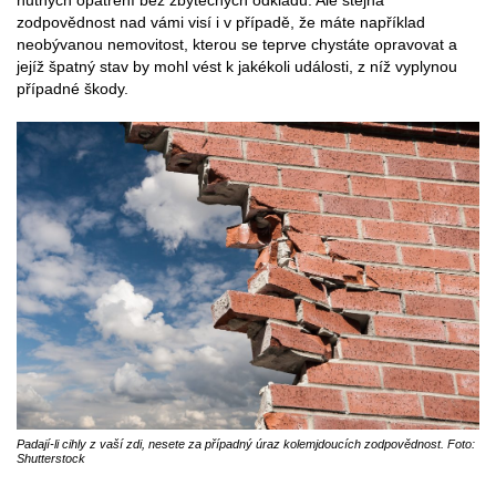
nutných opatření bez zbytečných odkladů. Ale stejná
zodpovědnost nad vámi visí i v případě, že máte například
neobývanou nemovitost, kterou se teprve chystáte opravovat a
jejíž špatný stav by mohl vést k jakékoli události, z níž vyplynou
případné škody.
Padají-li cihly z vaší zdi, nesete za případný úraz kolemjdoucích zodpovědnost. Foto:
Shutterstock