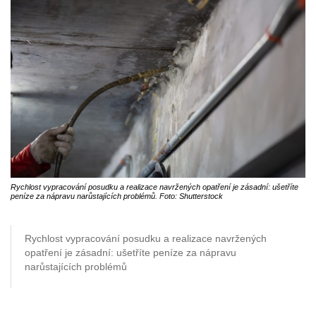
Rychlost vypracování posudku a realizace navržených opatření je zásadní: ušetříte
peníze za nápravu narůstajících problémů. Foto: Shutterstock
Rychlost vypracování posudku a realizace navržených
opatření je zásadní: ušetříte peníze za nápravu
narůstajících problémů