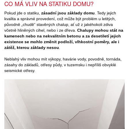
CO MÁ VLIV NA STATIKU DOMU?
Pokud jde o statiku,
zásadní jsou základy domu
. Tedy jejich
kvalita a správné provedení, což může být problém u letitých,
původně „chudě“ stavěných chalup, ať už z jakéhokoli zdiva
včetně hliněných cihel, nebo i ze dřeva.
Chalupy mohou stát na
kamenech nebo na nekvalitním betonu a za desetiletí jejich
existence se mohlo změnit podloží, vlhkostní poměry, ale i
zátěž, kterou základy nesou
.
Neblahý vliv mohou mít výkopy, havárie vody, povodně, tornáda,
zásahy do základů, otřesy půdy, v tuzemsku i nepříliš obvyklé
seismické otřesy.