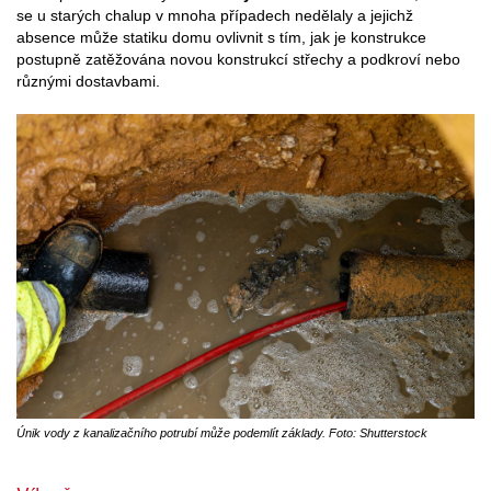
se u starých chalup v mnoha případech nedělaly a jejichž
absence může statiku domu ovlivnit s tím, jak je konstrukce
postupně zatěžována novou konstrukcí střechy a podkroví nebo
různými dostavbami.
Únik vody z kanalizačního potrubí může podemlít základy. Foto: Shutterstock