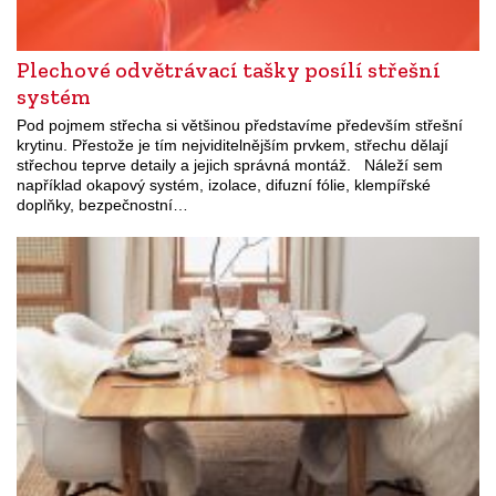
Plechové odvětrávací tašky posílí střešní
systém
Pod pojmem střecha si většinou představíme především střešní
krytinu. Přestože je tím nejviditelnějším prvkem, střechu dělají
střechou teprve detaily a jejich správná montáž. Náleží sem
například okapový systém, izolace, difuzní fólie, klempířské
doplňky, bezpečnostní…