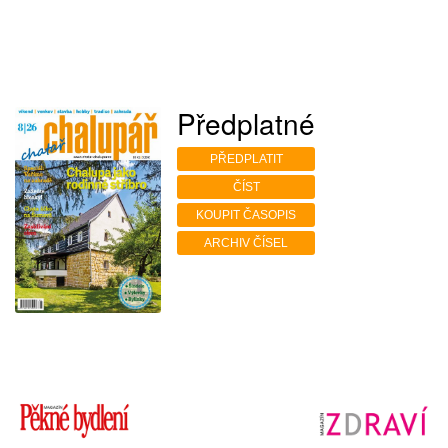
Předplatné
PŘEDPLATIT
ČÍST
KOUPIT ČASOPIS
ARCHIV ČÍSEL