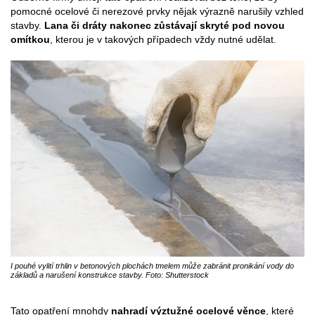
pomocné ocelové či nerezové prvky nějak výrazně narušily vzhled
stavby.
Lana či dráty nakonec zůstávají skryté pod novou
omítkou
, kterou je v takových případech vždy nutné udělat.
I pouhé vylití trhlin v betonových plochách tmelem může zabránit pronikání vody do
základů a narušení konstrukce stavby. Foto: Shutterstock
Tato opatření mnohdy
nahradí výztužné ocelové věnce
, které