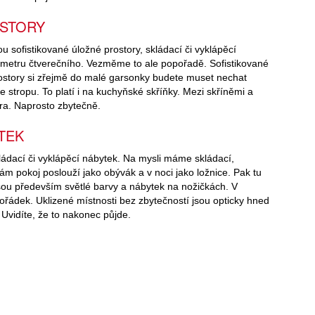
OSTORY
u sofistikované úložné prostory, skládací či vyklápěcí
timetru čtverečního. Vezměme to ale popořadě. Sofistikované
 prostory si zřejmě do malé garsonky budete muset nechat
 stropu. To platí i na kuchyňské skříňky. Mezi skříněmi a
era. Naprosto zbytečně.
TEK
ádací či vyklápěcí nábytek. Na mysli máme skládací,
ám pokoj poslouží jako obývák a v noci jako ložnice. Pak tu
o jsou především světlé barvy a nábytek na nožičkách. V
řádek. Uklizené místnosti bez zbytečností jsou opticky hned
 Uvidíte, že to nakonec půjde.