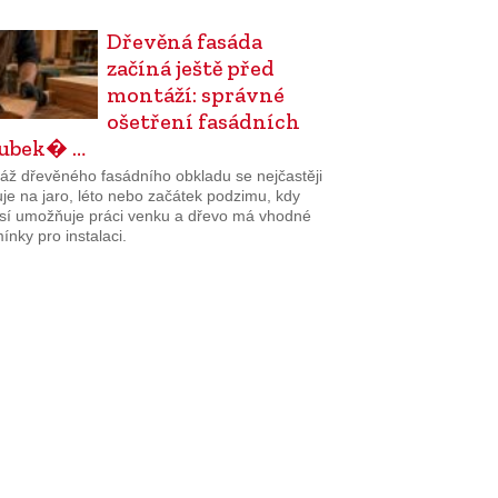
Dřevěná fasáda
začíná ještě před
montáží: správné
ošetření fasádních
lubek� …
áž dřevěného fasádního obkladu se nejčastěji
je na jaro, léto nebo začátek podzimu, kdy
sí umožňuje práci venku a dřevo má vhodné
nky pro instalaci.