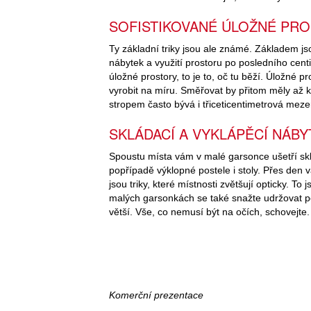
SOFISTIKOVANÉ ÚLOŽNÉ PR
Ty základní triky jsou ale známé. Základem jso
nábytek a využití prostoru po posledního cen
úložné prostory, to je to, oč tu běží. Úložné
vyrobit na míru. Směřovat by přitom měly až ke
stropem často bývá i třiceticentimetrová mez
SKLÁDACÍ A VYKLÁPĚCÍ NÁBY
Spoustu místa vám v malé garsonce ušetří skl
popřípadě výklopné postele i stoly. Přes den v
jsou triky, které místnosti zvětšují opticky. T
malých garsonkách se také snažte udržovat po
větší. Vše, co nemusí být na očích, schovejte.
Komerční prezentace