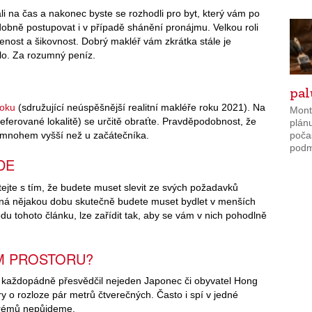
ali na čas a nakonec byste se rozhodli pro byt, který vám po
obně postupovat i v případě shánění pronájmu. Velkou roli
šenost a šikovnost. Dobrý makléř vám zkrátka stále je
lo. Za rozumný peníz.
pa
roku
(sdružující neúspěšnější realitní makléře roku 2021). Na
Mont
eferované lokalitě) se určitě obraťte. Pravděpodobnost, že
plánu
 mnohem vyšší než u začátečníka.
poča
podmí
DE
tejte s tím, že budete muset slevit ze svých požadavků
ožná nějakou dobu skutečně budete muset bydlet v menších
úvodu tohoto článku, lze zařídit tak, aby se vám v nich pohodlně
ÉM PROSTORU?
s každopádně přesvědčil nejeden Japonec či obyvatel Hong
ry o rozloze pár metrů čtverečných. Často i spí v jedné
xtrémů nepůjdeme.