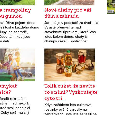
a trampolíny
Nové dlažby pro váš
ou gumou
dům a zahradu
na! Dříve pojem, dnes
Jaro už je v podstatě za dveřmi a
ležitost u každého domu
Vy jistě přemýšlíte nad
lupy, na zahradě,
stavebními úpravami, které Vás
všude tam, kde jsou
letos kolem domu, chaty či
m děti.
chalupy čekají. Společnost
PRESBETON Vám jde naproti a
do letošní sezóny vstupuje se
spoustou…
zamykat
Tolik cuket, že nevíte
nice?
co s nimi? Vyzkoušejte
tyto tři…
řípadě rekreační
ti je hned několik
Když začátkem léta cuketové
roč svoji popelnici
rostlinky pyšně vyrostly na
Coby spižírnu si ji
zahrádkách, jistě jste se těšili na