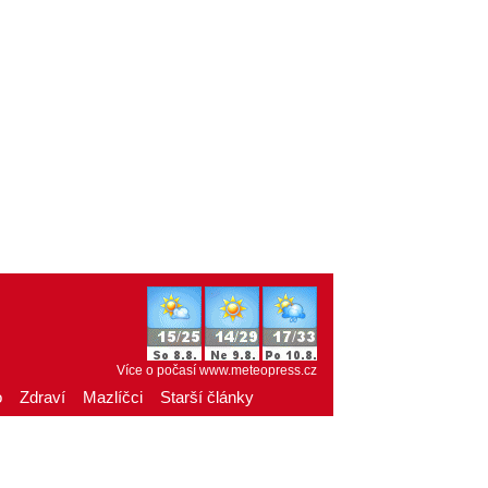
Více o počasí
www.meteopress.cz
o
Zdraví
Mazlíčci
Starší články