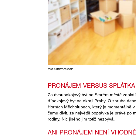
foto Shutterstock
PRONÁJEM VERSUS SPLÁTKA
Za dvoupokojový byt na Starém městě zaplatít
třípokojový byt na okraji Prahy. O zhruba deset
Horních Měcholupech, který je momentálně v n
čemu divit, že největší poptávka je právě po m
rodiny. Nic jiného jim totiž nezbývá.
ANI PRONÁJEM NENÍ VHODN