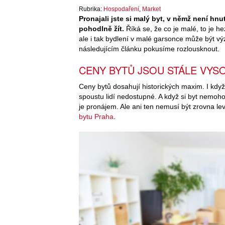
Rubrika:
Hospodaření
,
Market
Pronajali jste si malý byt, v němž není hn
pohodlně žít.
Říká se, že co je malé, to je he
ale i tak bydlení v malé garsonce může být vý
následujícím článku pokusíme rozlousknout.
CENY BYTŮ JSOU STÁLE VYS
Ceny bytů dosahují historických maxim. I když n
spoustu lidí nedostupné. A když si byt nemoho
je pronájem. Ale ani ten nemusí být zrovna l
bytu Praha
.