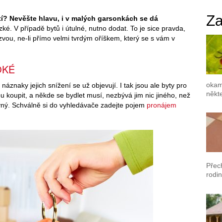
Za
utí? Nevěšte hlavu, i v malých garsonkách se dá
zké. V případě bytů i útulné, nutno dodat. To je sice pravda,
zvou, ne-li přímo velmi tvrdým oříškem, který se s vám v
OKÉ
okam
áznaky jejich snížení se už objevují. I tak jsou ale byty pro
někte
u koupit, a někde se bydlet musí, nezbývá jim nic jiného, než
evný. Schválně si do vyhledávače zadejte pojem
pronájem
Přec
rodin