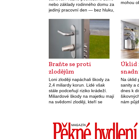
mohou obl
nebo základy rodinného domu za
místo k o
jediný pracovní den — bez hluku,
odpadu v
bez bourání a bez nutnosti
vystěhování.
Braňte se proti
Úklid
zlodějům
snadn
Loni zloději napáchali škody za
Na úklid 
2,4 miliardy korun. Lidé však
sanity a
stále podceňují riziko krádeží.
dnes k di
Miliardové škody na majetku mají
šikovnýc
na svědomí zloději, kteří se
nám půj
vkrádají do bytů či domů. „Lidé
snáze, př
celoročně podceňují prevenci
ruky.
proti vloupání.…