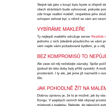
Stejně tak jako s koupí bytu byste si zřejmě d
všech stránkách bude vyhovovat, pokuste pod
zde hraje realitní makléř, respektive jeho zku
schopen sehnat byt, o němž se vám ani nesni
VYBÍRÁME MAKLÉŘE
Ty nejlepší makléře sdružuje server
Realiťák 
jednoho z nich (ideálně působícího ve vámi pr
vám najde vámi požadované bydlení, je u něj
BEZ KOMPROMISŮ TO NEPŮJ
Ale zase od něj nečekejte zázraky. Spíše počí
(pokud do této doby byly příliš vysoké). A m
prostorách. I ty ale, jak jsme již naznačili v 
žilo.
JAK POHODLNĚ ŽÍT NA MAL
Dobrou zprávou je, že to je možné, jak by vá
Kongu. V asijských zemích lidé obývají prosto
místnosti s toaletou. Nebojte, do takových e