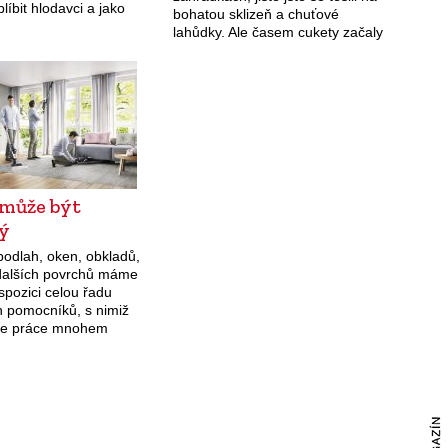
íbit hlodavci a jako
bohatou sklizeň a chuťové
dkládání vlastního
lahůdky. Ale časem cukety začaly
ykutálení sousedé.
přerůstat všem nad hlavu. Možná
jste je začali rozdávat sousedům,
ale co…
 může být
ý
podlah, oken, obkladů,
 dalších povrchů máme
spozici celou řadu
h pomocníků, s nimiž
de práce mnohem
íjemněji a rychleji od