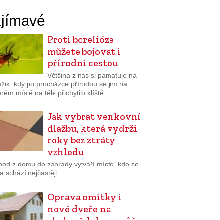
jímavé
Proti borelióze
můžete bojovat i
přírodní cestou
Většina z nás si pamatuje na
žik, kdy po procházce přírodou se jim na
rém místě na těle přichytilo klíště.
Jak vybrat venkovní
dlažbu, která vydrží
roky bez ztráty
vzhledu
hod z domu do zahrady vytváří místo, kde se
a schází nejčastěji.
Oprava omítky i
nové dveře na