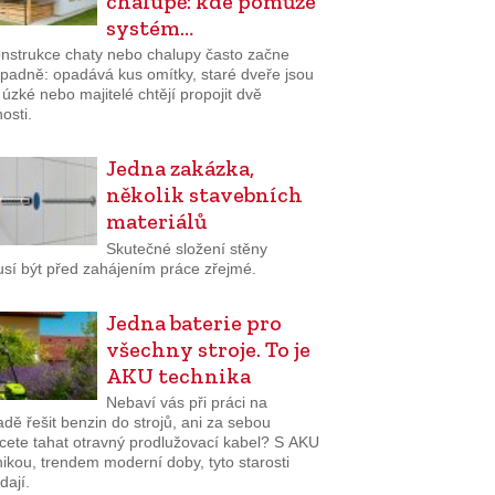
chalupě: kde pomůže
systém…
nstrukce chaty nebo chalupy často začne
padně: opadává kus omítky, staré dveře jsou
š úzké nebo majitelé chtějí propojit dvě
osti.
Jedna zakázka,
několik stavebních
materiálů
Skutečné složení stěny
sí být před zahájením práce zřejmé.
Jedna baterie pro
všechny stroje. To je
AKU technika
Nebaví vás při práci na
dě řešit benzin do strojů, ani za sebou
cete tahat otravný prodlužovací kabel? S AKU
ikou, trendem moderní doby, tyto starosti
dají.