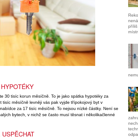
Reko
nená
příli
místn
nemu
 HYPOTÉKY
e 30 tisíc korun měsíčně. To je jako spátka hypotéky za
 tisíc měsíčně levněji vás pak vyjde třípokojový byt v
abídce za 17 tisíc měsíčně. To nejsou nízké částky. Není se
alých bytech, v nichž se často musí těsnat i několikačlenné
zahra
nech
techn
É USPĚCHAT
odpa