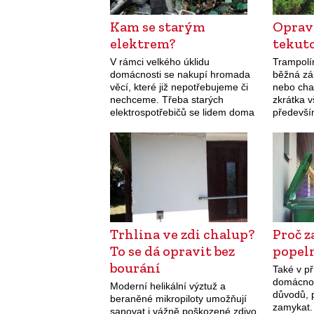
Kam se starým
Oprav
elektrem?
tekut
V rámci velkého úklidu
Trampolí
domácnosti se nakupí hromada
běžná zá
věcí, které již nepotřebujeme či
nebo cha
nechceme. Třeba starých
zkrátka 
elektrospotřebičů se lidem doma
předevší
válí tisíce tun. A když o
Vánocích či narozeninách
dostanete jako dárek novou
televizi,…
Trhlina ve zdi chalup?
Proč 
To se dá opravit bez
popel
bourání
Také v p
domácnos
Moderní helikální výztuž a
důvodů, p
beraněné mikropiloty umožňují
zamykat. 
sanovat i vážně poškozené zdivo