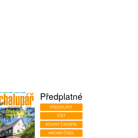
Předplatné
PŘEDPLATIT
ČÍST
KOUPIT ČASOPIS
ARCHIV ČÍSEL