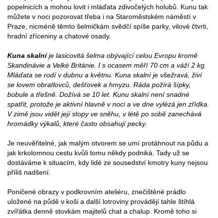
popelnicích a mohou lovit i mláďata zdivočelých holubů. Kunu tak
můžete v noci pozorovat třeba i na Staroměstském náměstí v
Praze, nicméně těmto šelmičkám svědčí spíše parky, vilové čtvrti,
hradní zříceniny a chatové osady.
Kuna skalní
je lasicovitá šelma obývající celou Evropu kromě
Skandinávie a Velké Británie. I s ocasem měří 70 cm a váží 2 kg.
Mláďata se rodí v dubnu a květnu. Kuna skalní je všežravá, živí
se lovem obratlovců, dešťovek a hmyzu. Ráda požírá šípky,
bobule a třešně. Dožívá se 10 let. Kunu skalní není snadné
spatřit, protože je aktivní hlavně v noci a ve dne vylézá jen zřídka.
V zimě jsou vidět její stopy ve sněhu, v létě po sobě zanechává
hromádky výkalů, které často obsahují pecky.
Je neuvěřitelné, jak malým otvorem se umí protáhnout na půdu a
jak krkolomnou cestu kvůli tomu někdy podniká. Tady už se
dostáváme k situacím, kdy lidé ze sousedství kmotry kuny nejsou
příliš nadšení.
Poničené obrazy v podkrovním ateliéru, znečištěné prádlo
uložené na půdě v koši a další lotroviny provádějí tahle štíhlá
zvířátka denně stovkám majitelů chat a chalup. Kromě toho si