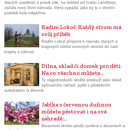
starých usedlostí a právě zde, na dohled od hradu Landštejn,
začala nový život zahrada, která vypadá, jako by tu v dnešní
podobě byla odjakživa.
Radim Lokoč: Každý strom má
svůj příběh
Radim Lokoč přispívá k návratu starých a
krajových odrůd ovocných stromů do naší
krajiny a zahrad.
Dílna, sklad či domek pro děti:
Na co všechno můžete…
Ty nejjednodušší skvěle poslouží jako sklad
zahradního nářadí, pytlů s pěstebním
substrátem či dřevník.
Jablka s červenou dužinou
můžete pěstovat i na své
zahradě:…
Barevnost těchto plodů vynikne v dezertech a