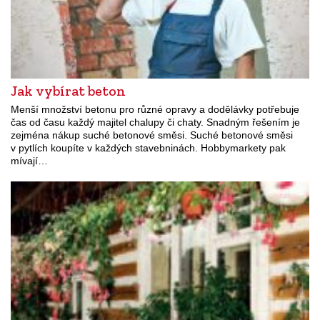
Jak vybírat beton
Menší množství betonu pro různé opravy a dodělávky potřebuje
čas od času každý majitel chalupy či chaty. Snadným řešením je
zejména nákup suché betonové směsi. Suché betonové směsi
v pytlích koupíte v každých stavebninách. Hobbymarkety pak
mívají…