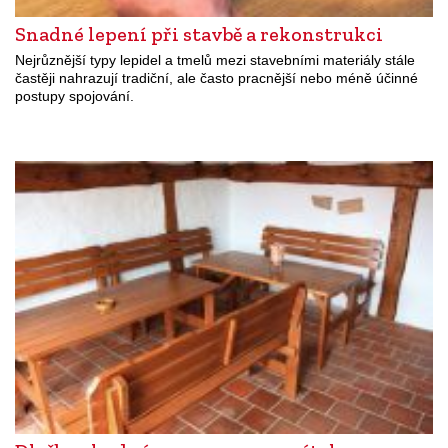
Snadné lepení při stavbě a rekonstrukci
Nejrůznější typy lepidel a tmelů mezi stavebními materiály stále
častěji nahrazují tradiční, ale často pracnější nebo méně účinné
postupy spojování.