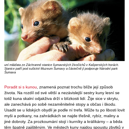
uní mláďata ze Záchranné stanice šumavských živočichů v Kašperských horách.
Stanice patří pod sušické Muzeum Šumavy a částečně jí podporuje Národní park
Šumava
Poradit si s kunou
, znamená poznat trochu blíže její způsob
života. Na rozdíl od své větší a nezávislejší sestry kuny lesní se
totiž kuna skalní odjakživa drží v blízkosti lidí. Žije sice v skrytu,
ale zanechává po sobě nezaměnitelné stopy a občas i škodu.
Usadit se u lidských obydlí je podle ní trefa. Může tu po libosti lovit
myši a potkany, na zahrádkách se najde třešně, rybíz, maliny a
jiné dobroty. Za prozkoumání stojí i kurníky a králíkárny – a běda
těm špatně zajištěným. Ve městech kuny najdou spoustu zbytků v