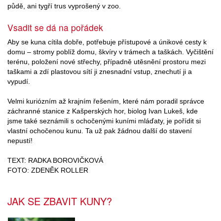
půdě, ani tygří trus vyprošený v zoo.
Vsadit se dá na pořádek
Aby se kuna cítila dobře, potřebuje přístupové a únikové cesty k
domu – stromy poblíž domu, škvíry v trámech a taškách. Vyčištění
terénu, položení nové střechy, případně utěsnění prostoru mezi
taškami a zdí plastovou sítí ji znesnadní vstup, znechutí ji a
vypudí.
Velmi kuriózním až krajním řešením, které nám poradil správce
záchranné stanice z Kašperských hor, biolog Ivan Lukeš, kde
jsme také seznámili s ochočenými kuními mláďaty, je pořídit si
vlastní ochočenou kunu. Ta už pak žádnou další do stavení
nepustí!
TEXT: RADKA BOROVIČKOVÁ
FOTO: ZDENĚK ROLLER
JAK SE ZBAVIT KUNY?