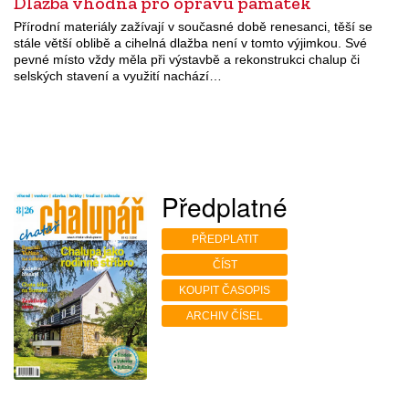
Dlažba vhodná pro opravu památek
Přírodní materiály zažívají v současné době renesanci, těší se
stále větší oblibě a cihelná dlažba není v tomto výjimkou. Své
pevné místo vždy měla při výstavbě a rekonstrukci chalup či
selských stavení a využití nachází…
Předplatné
PŘEDPLATIT
ČÍST
KOUPIT ČASOPIS
ARCHIV ČÍSEL