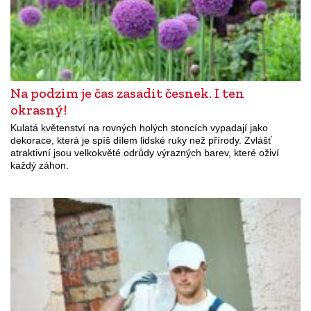
Na podzim je čas zasadit česnek. I ten
okrasný!
Kulatá květenství na rovných holých stoncích vypadají jako
dekorace, která je spíš dílem lidské ruky než přírody. Zvlášť
atraktivní jsou velkokvěté odrůdy výrazných barev, které oživí
každý záhon.