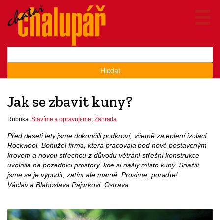
Hledat
Jak se zbavit kuny?
Rubrika:
Stavíme a opravujeme
,
Zahrada
Před deseti lety jsme dokončili podkroví, včetně zateplení izolací
Rockwool. Bohužel firma, která pracovala pod nově postaveným
krovem a novou střechou z důvodu větrání střešní konstrukce
uvolnila na pozednici prostory, kde si našly místo kuny. Snažili
jsme se je vypudit, zatím ale marně. Prosíme, poraďte!
Václav a Blahoslava Pajurkovi, Ostrava