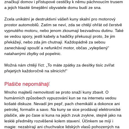
značkují domov i přístupové cestičky k němu páchnoucím trusem
a jejich hlasité šmejdění obyvatele domu budí ze sna.
Zcela unikátní je destruktivní vášeň kuny skalní pro motorový
prostor automobilů. Zatím se neví, zda se chtějí ohřát od čerstvě
vypnutého motoru, nebo jenom zkoumají bezvadnou dutinu. Také
se vedou spory, jestli kabely a hadičky překusují proto, že jim
překážejí, nebo zda jim chutnají. Každopádně za sebou
zanechávají spoušť a nefunkční motor, občas „vylepšený“
natahanými zbytky od popelnic.
Možná nám chtějí říct: „To máte zpátky za desítky tisíc zvířat
přejetých každoročně na silnicích!“
Plašiče nepomáhají
Mnoho majitelů nemovitostí se proto snaží kuny zbavit. O
humánních způsobech vypuzování kun se na internetu vedou
košaté diskuze. Nevadí jim pepř, pach chemikálií a dokonce ani
petrolej, formalín a savo. Na kuny se sice prodávají elektronické
plašiče, ale po čase si kuna na jejich zvuk zvykne, stejně jako na
lesklé předměty rozvěšené kolem stavení. Účinkem se míjí i
magie: nezabírají ani chuchvalce lidských vlasů pohozených na