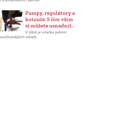
ů a koneckonců i peníze.
Pumpy, regulátory a
kotouče: S čím vším
si můžete usnadnit…
V dílně je vrtačka jedním
používanějších nářadí.