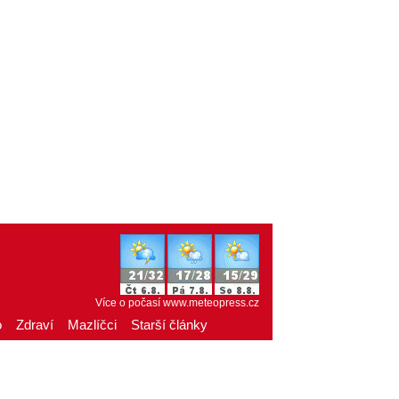
Více o počasí
www.meteopress.cz
o
Zdraví
Mazlíčci
Starší články