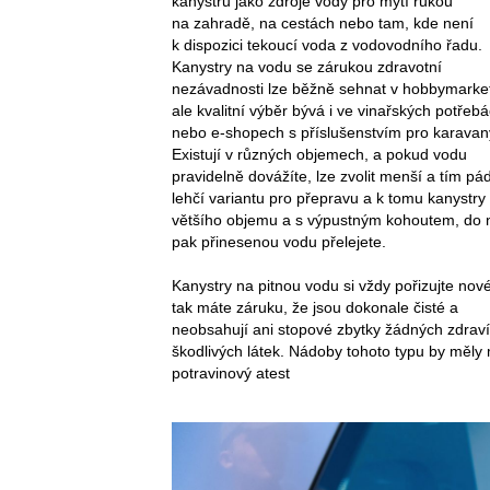
kanystru jako zdroje vody pro mytí rukou
na zahradě, na cestách nebo tam, kde není
k dispozici tekoucí voda z vodovodního řadu.
Kanystry na vodu se zárukou zdravotní
nezávadnosti lze běžně sehnat v hobbymarke
ale kvalitní výběr bývá i ve vinařských potřeb
nebo e-shopech s příslušenstvím pro karavan
Existují v různých objemech, a pokud vodu
pravidelně dovážíte, lze zvolit menší a tím pá
lehčí variantu pro přepravu a k tomu kanystry
většího objemu a s výpustným kohoutem, do 
pak přinesenou vodu přelejete.
Kanystry na pitnou vodu si vždy pořizujte nové
tak máte záruku, že jsou dokonale čisté a
neobsahují ani stopové zbytky žádných zdraví
škodlivých látek. Nádoby tohoto typu by měly 
potravinový atest