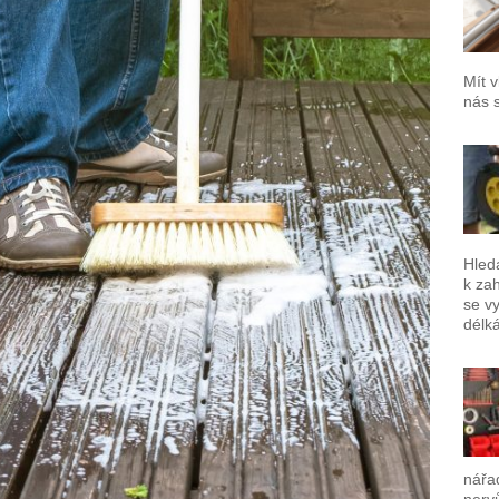
Mít v
nás 
Hled
k za
se vy
délk
nářad