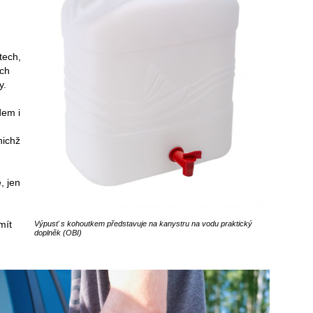
tech,
ách
y.
dem i
nichž
, jen
mít
Výpusť s kohoutkem představuje na kanystru na vodu praktický
doplněk (OBI)