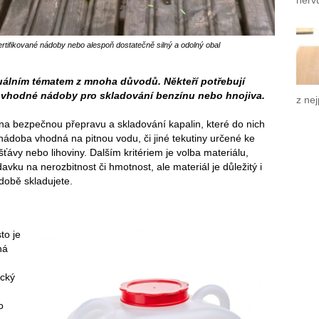
nerv
ertifikované nádoby nebo alespoň dostatečně silný a odolný obal
tuálním tématem z mnoha důvodů. Někteří potřebují
jí vhodné nádoby pro skladování benzínu nebo hnojiva.
z nej
na bezpečnou přepravu a skladování kapalin, které do nich
á nádoba vhodná na pitnou vodu, či jiné tekutiny určené ke
ťávy nebo lihoviny. Dalším kritériem je volba materiálu,
vku na nerozbitnost či hmotnost, ale materiál je důležitý i
ádobě skladujete.
to je
ná
ický
o