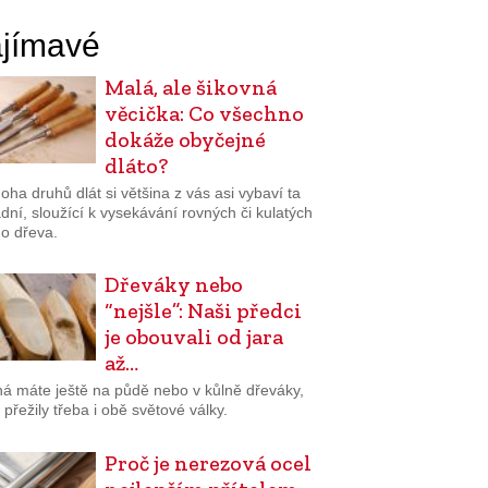
jímavé
Malá, ale šikovná
věcička: Co všechno
dokáže obyčejné
dláto?
ha druhů dlát si většina z vás asi vybaví ta
dní, sloužící k vysekávání rovných či kulatých
do dřeva.
Dřeváky nebo
“nejšle”: Naši předci
je obouvali od jara
až…
á máte ještě na půdě nebo v kůlně dřeváky,
 přežily třeba i obě světové války.
Proč je nerezová ocel