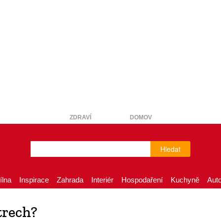
ZDRAVÍ
DOMOV
Hledat
ílna
Inspirace
Zahrada
Interiér
Hospodaření
Kuchyně
Aut
trech?