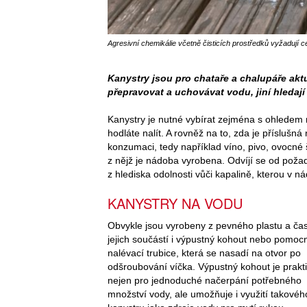
Agresivní chemikálie včetně čisticích prostředků vyžadují c
Kanystry jsou pro chataře a chalupáře ak
přepravovat a uchovávat vodu, jiní hleda
Kanystry je nutné vybírat zejména s ohledem 
hodláte nalít. A rovněž na to, zda je příslušn
konzumaci, tedy například víno, pivo, ovocné š
z nějž je nádoba vyrobena. Odvíjí se od požada
z hlediska odolnosti vůči kapalině, kterou v n
KANYSTRY NA VODU
Obvykle jsou vyrobeny z pevného plastu a čas
jejich součástí i výpustný kohout nebo pomoc
nalévací trubice, která se nasadí na otvor po
odšroubování víčka. Výpustný kohout je prakt
nejen pro jednoduché načerpání potřebného
množství vody, ale umožňuje i využití takovéh