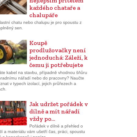
nejlepším přítelem
každého chataře a
chalupáře
lastní chatu nebo chalupu je pro spoustu z
splněný sen.
Koupě
prodlužovačky není
jednoduchá: Záleží, k
čemu ji potřebujete
áte kabel na stavbu, případně vhodnou šňůru
hradnímu nářadí nebo do pracovny? Naučte
znat v typech izolací, jejich průřezech a
ách.
Jak udržet pořádek v
dílně a mít nářadí
vždy po…
Pořádek v dílně a přehled o
í a materiálu vám ušetří čas, práci, spoustu