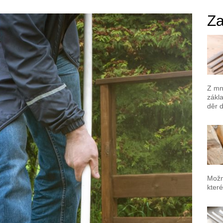
Za
Z mno
zákla
děr 
Možn
které