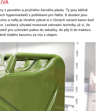
IVA
try z pevného a pružného černého plastu. Ty jsou běžně
ech hypermarketů s potřebami pro řidiče. K dostání jsou
zínu a nafty je vhodné vybrat si z různých variant barev buď
ce. Leckterý uživatel motorové zahradní techniky už ví, že
trů pro uchování paliva do sekačky, do pily či do traktoru
ně čistého benzínu za mix s olejem.