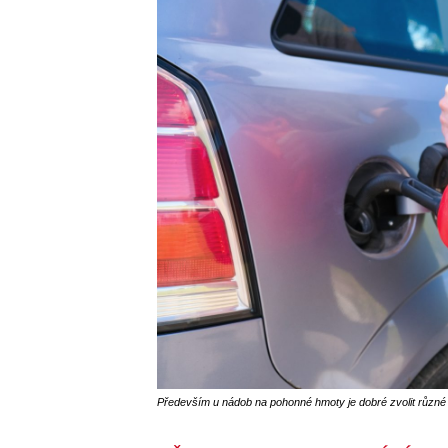
Především u nádob na pohonné hmoty je dobré zvolit různé 