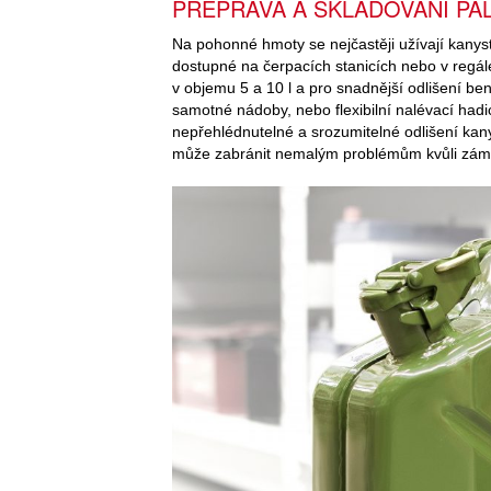
PŘEPRAVA A SKLADOVÁNÍ PAL
Na pohonné hmoty se nejčastěji užívají kanys
dostupné na čerpacích stanicích nebo v regál
v objemu 5 a 10 l a pro snadnější odlišení ben
samotné nádoby, nebo flexibilní nalévací hadi
nepřehlédnutelné a srozumitelné odlišení kanys
může zabránit nemalým problémům kvůli zámě